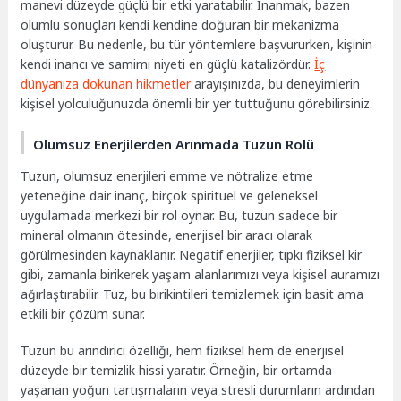
manevi düzeyde güçlü bir etki yaratabilir. İnanmak, bazen
olumlu sonuçları kendi kendine doğuran bir mekanizma
oluşturur. Bu nedenle, bu tür yöntemlere başvururken, kişinin
kendi inancı ve samimi niyeti en güçlü katalizördür.
İç
dünyanıza dokunan hikmetler
arayışınızda, bu deneyimlerin
kişisel yolculuğunuzda önemli bir yer tuttuğunu görebilirsiniz.
Olumsuz Enerjilerden Arınmada Tuzun Rolü
Tuzun, olumsuz enerjileri emme ve nötralize etme
yeteneğine dair inanç, birçok spiritüel ve geleneksel
uygulamada merkezi bir rol oynar. Bu, tuzun sadece bir
mineral olmanın ötesinde, enerjisel bir aracı olarak
görülmesinden kaynaklanır. Negatif enerjiler, tıpkı fiziksel kir
gibi, zamanla birikerek yaşam alanlarımızı veya kişisel auramızı
ağırlaştırabilir. Tuz, bu birikintileri temizlemek için basit ama
etkili bir çözüm sunar.
Tuzun bu arındırıcı özelliği, hem fiziksel hem de enerjisel
düzeyde bir temizlik hissi yaratır. Örneğin, bir ortamda
yaşanan yoğun tartışmaların veya stresli durumların ardından