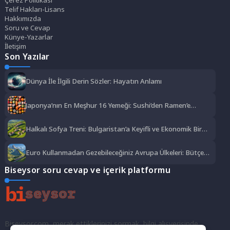
Çerez Politikası
Telif Hakları-Lisans
Hakkımızda
Soru ve Cevap
Künye-Yazarlar
İletişim
Son Yazılar
Dünya İle İlgili Derin Sözler: Hayatın Anlamı
Japonya’nın En Meşhur 16 Yemeği: Sushi’den Ramen’e
Lezzet Şöleni
Halkalı Sofya Treni: Bulgaristan’a Keyifli ve Ekonomik Bir
Yolculuk
Euro Kullanmadan Gezebileceğiniz Avrupa Ülkeleri: Bütçe
Dostu Rotalar
Biseysor soru cevap ve içerik platformu
Biseysor.com, merak ettiklerinizi sormak, bilgi alışverişinde