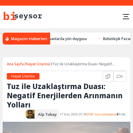
Magazin Haberleri
leylek yön bulması, hayvanlarda yön duygusu
Bütünleşik Pazarlama: Mar
Ana Sayfa
Hayat Üzerine
Tuz ile Uzaklaştırma Duası: Negatif
Enerjilerden Arınmanın Yolları
Hayat Üzerine
0
Tuz ile Uzaklaştırma Duası:
Negatif Enerjilerden Arınmanın
Yolları
Alp Tobay
17 Kas 2025 07:39
3181 Görüntüleme
9 dk.