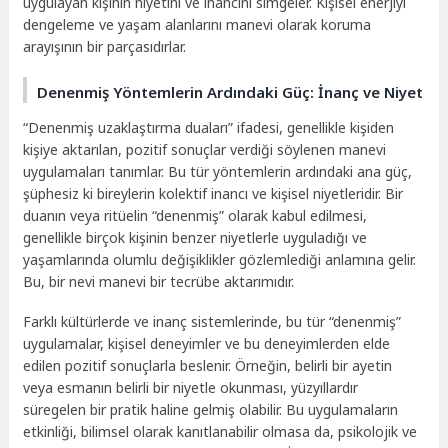
uygulayan kişinin niyetini ve inancını simgeler. Kişisel enerjiyi
dengeleme ve yaşam alanlarını manevi olarak koruma
arayışının bir parçasıdırlar.
Denenmiş Yöntemlerin Ardındaki Güç: İnanç ve Niyet
“Denenmiş uzaklaştırma duaları” ifadesi, genellikle kişiden
kişiye aktarılan, pozitif sonuçlar verdiği söylenen manevi
uygulamaları tanımlar. Bu tür yöntemlerin ardındaki ana güç,
şüphesiz ki bireylerin kolektif inancı ve kişisel niyetleridir. Bir
duanın veya ritüelin “denenmiş” olarak kabul edilmesi,
genellikle birçok kişinin benzer niyetlerle uyguladığı ve
yaşamlarında olumlu değişiklikler gözlemlediği anlamına gelir.
Bu, bir nevi manevi bir tecrübe aktarımıdır.
Farklı kültürlerde ve inanç sistemlerinde, bu tür “denenmiş”
uygulamalar, kişisel deneyimler ve bu deneyimlerden elde
edilen pozitif sonuçlarla beslenir. Örneğin, belirli bir ayetin
veya esmanın belirli bir niyetle okunması, yüzyıllardır
süregelen bir pratik haline gelmiş olabilir. Bu uygulamaların
etkinliği, bilimsel olarak kanıtlanabilir olmasa da, psikolojik ve