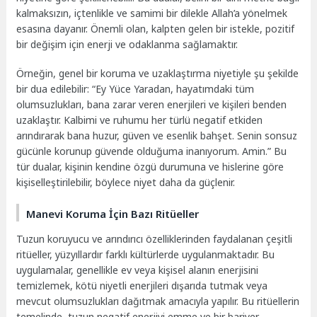
kalmaksızın, içtenlikle ve samimi bir dilekle Allah’a yönelmek
esasına dayanır. Önemli olan, kalpten gelen bir istekle, pozitif
bir değişim için enerji ve odaklanma sağlamaktır.
Örneğin, genel bir koruma ve uzaklaştırma niyetiyle şu şekilde
bir dua edilebilir: “Ey Yüce Yaradan, hayatımdaki tüm
olumsuzlukları, bana zarar veren enerjileri ve kişileri benden
uzaklaştır. Kalbimi ve ruhumu her türlü negatif etkiden
arındırarak bana huzur, güven ve esenlik bahşet. Senin sonsuz
gücünle korunup güvende olduğuma inanıyorum. Amin.” Bu
tür dualar, kişinin kendine özgü durumuna ve hislerine göre
kişiselleştirilebilir, böylece niyet daha da güçlenir.
Manevi Koruma İçin Bazı Ritüeller
Tuzun koruyucu ve arındırıcı özelliklerinden faydalanan çeşitli
ritüeller, yüzyıllardır farklı kültürlerde uygulanmaktadır. Bu
uygulamalar, genellikle ev veya kişisel alanın enerjisini
temizlemek, kötü niyetli enerjileri dışarıda tutmak veya
mevcut olumsuzlukları dağıtmak amacıyla yapılır. Bu ritüellerin
temelinde, tuzun negatif enerjiyi emme ve bir bariyer