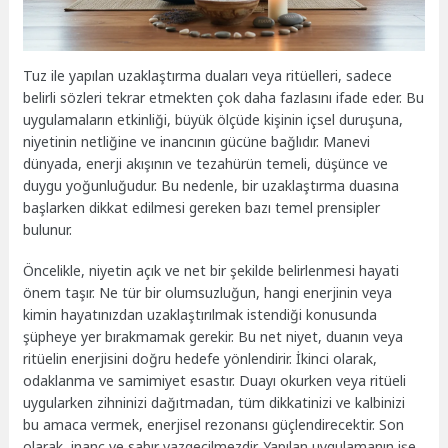
Tuz ile yapılan uzaklaştırma duaları veya ritüelleri, sadece
belirli sözleri tekrar etmekten çok daha fazlasını ifade eder. Bu
uygulamaların etkinliği, büyük ölçüde kişinin içsel duruşuna,
niyetinin netliğine ve inancının gücüne bağlıdır. Manevi
dünyada, enerji akışının ve tezahürün temeli, düşünce ve
duygu yoğunluğudur. Bu nedenle, bir uzaklaştırma duasına
başlarken dikkat edilmesi gereken bazı temel prensipler
bulunur.
Öncelikle, niyetin açık ve net bir şekilde belirlenmesi hayati
önem taşır. Ne tür bir olumsuzluğun, hangi enerjinin veya
kimin hayatınızdan uzaklaştırılmak istendiği konusunda
şüpheye yer bırakmamak gerekir. Bu net niyet, duanın veya
ritüelin enerjisini doğru hedefe yönlendirir. İkinci olarak,
odaklanma ve samimiyet esastır. Duayı okurken veya ritüeli
uygularken zihninizi dağıtmadan, tüm dikkatinizi ve kalbinizi
bu amaca vermek, enerjisel rezonansı güçlendirecektir. Son
olarak, inanç ve sabır vazgeçilmezdir. Yapılan uygulamanın işe