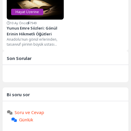
Hayat Üzerine
10 Ay Önce
7949
Yunus Emre Sözleri: Gönül
Erinin Hikmetli Öğütleri
Anadolu'nun gönül erlerinden,
tasavvuf şiirinin büyük ustası
Yunus Emre, asırlar ötesinden
yankılanan sözleriyle insanlığa
Son Sorular
ışık...
Bi soru sor
Soru ve Cevap
Günlük