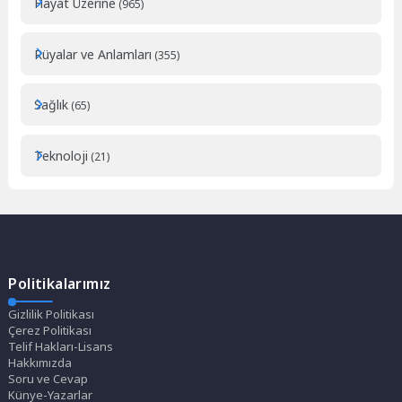
Hayat Üzerine
(965)
Rüyalar ve Anlamları
(355)
Sağlık
(65)
Teknoloji
(21)
Politikalarımız
Gizlilik Politikası
Çerez Politikası
Telif Hakları-Lisans
Hakkımızda
Soru ve Cevap
Künye-Yazarlar