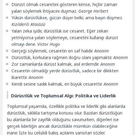
Dürüst olmak cesaretini gösteren kimse, hiçbir zaman
yalan söylemek ihtiyacını duymaz.
George Herbert
Yükün dürüstlükse, gücün düşer belki; ama başın düşmez.
Kızılderili Atasözü
Yalan zeka işidir, dürüstlük ise cesaret. Eğer zekan
yetmiyorsa yalan söylemeye, cesaretini kullanıp dürüst
olmayı dene.
Victor Hugo
Gerçeği söylemek, cesaretin en saf halidir.
Anonim
Dürüstlük, korkulara rağmen doğru olanı yapmaktır.
Anonim
Zor zamanlarda dürüst kalmak, asıl erdemdir.
Anonim
Cesaretin olmadığı yerde dürüstlük, sadece bir dilekten
ibarettir.
Anonim
Kendi sesine sadık kalmak, en büyük cesarettir.
Anonim
Dürüstlük ve Toplumsal Algı: Politika ve Liderlik
Toplumsal yaşamda, özellikle politika ve liderlik gibi alanlarda
dürüstlük, sıklıkla tartışma konusu olur. Bazıları dürüstlüğün
bu alanlarda bir zayıflık olduğunu savunurken, diğerleri ise
gerçek liderliğin ancak dürüstlükle mümkün olabileceğine
inanır. İşte bu çelişkili bakış açılarını yansıtan sözler.