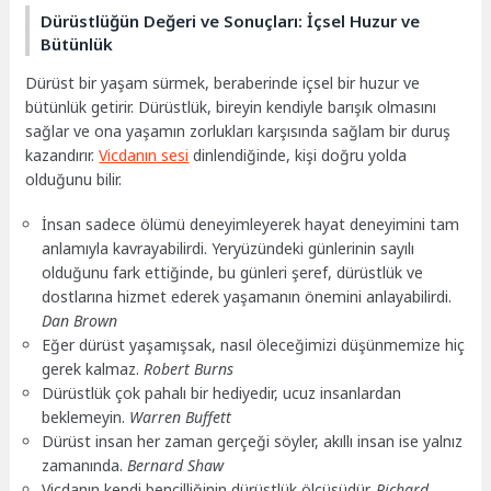
Dürüstlüğün Değeri ve Sonuçları: İçsel Huzur ve
Bütünlük
Dürüst bir yaşam sürmek, beraberinde içsel bir huzur ve
bütünlük getirir. Dürüstlük, bireyin kendiyle barışık olmasını
sağlar ve ona yaşamın zorlukları karşısında sağlam bir duruş
kazandırır.
Vicdanın sesi
dinlendiğinde, kişi doğru yolda
olduğunu bilir.
İnsan sadece ölümü deneyimleyerek hayat deneyimini tam
anlamıyla kavrayabilirdi. Yeryüzündeki günlerinin sayılı
olduğunu fark ettiğinde, bu günleri şeref, dürüstlük ve
dostlarına hizmet ederek yaşamanın önemini anlayabilirdi.
Dan Brown
Eğer dürüst yaşamışsak, nasıl öleceğimizi düşünmemize hiç
gerek kalmaz.
Robert Burns
Dürüstlük çok pahalı bir hediyedir, ucuz insanlardan
beklemeyin.
Warren Buffett
Dürüst insan her zaman gerçeği söyler, akıllı insan ise yalnız
zamanında.
Bernard Shaw
Vicdanın kendi bencilliğinin dürüstlük ölçüsüdür.
Richard