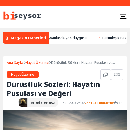
Magazin Haberleri
, leylek yön bulması, hayvanlarda yön duygusu
Bütünleşik Pazarlama: M
Ana Sayfa
Hayat Üzerine
Dürüstlük Sözleri: Hayatın Pusulası ve
Değeri
Hayat Üzerine
0
Dürüstlük Sözleri: Hayatın
Pusulası ve Değeri
Rumi Cenova
11 Kas 2025 23:52
2874 Görüntüleme
9 dk.