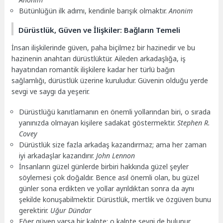
Bütünlüğün ilk adımı, kendinle barışık olmaktır.
Anonim
Dürüstlük, Güven ve İlişkiler: Bağların Temeli
İnsan ilişkilerinde güven, paha biçilmez bir hazinedir ve bu
hazinenin anahtarı dürüstlüktür. Aileden arkadaşlığa, iş
hayatından romantik ilişkilere kadar her türlü bağın
sağlamlığı, dürüstlük üzerine kuruludur. Güvenin olduğu yerde
sevgi ve saygı da yeşerir.
Dürüstlüğü kanıtlamanın en önemli yollarından biri, o sırada
yanınızda olmayan kişilere sadakat göstermektir.
Stephen R.
Covey
Dürüstlük size fazla arkadaş kazandırmaz; ama her zaman
iyi arkadaşlar kazandırır.
John Lennon
İnsanların güzel günlerde birbiri hakkında güzel şeyler
söylemesi çok doğaldır. Bence asıl önemli olan, bu güzel
günler sona erdikten ve yollar ayrıldıktan sonra da aynı
şekilde konuşabilmektir. Dürüstlük, mertlik ve özgüven bunu
gerektirir.
Uğur Dündar
Eğer güven varsa bir kalpte; o kalpte sevgi de bulunur,