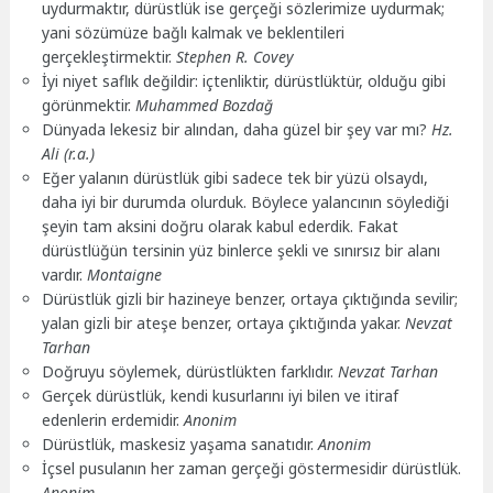
uydurmaktır, dürüstlük ise gerçeği sözlerimize uydurmak;
yani sözümüze bağlı kalmak ve beklentileri
gerçekleştirmektir.
Stephen R. Covey
İyi niyet saflık değildir: içtenliktir, dürüstlüktür, olduğu gibi
görünmektir.
Muhammed Bozdağ
Dünyada lekesiz bir alından, daha güzel bir şey var mı?
Hz.
Ali (r.a.)
Eğer yalanın dürüstlük gibi sadece tek bir yüzü olsaydı,
daha iyi bir durumda olurduk. Böylece yalancının söylediği
şeyin tam aksini doğru olarak kabul ederdik. Fakat
dürüstlüğün tersinin yüz binlerce şekli ve sınırsız bir alanı
vardır.
Montaigne
Dürüstlük gizli bir hazineye benzer, ortaya çıktığında sevilir;
yalan gizli bir ateşe benzer, ortaya çıktığında yakar.
Nevzat
Tarhan
Doğruyu söylemek, dürüstlükten farklıdır.
Nevzat Tarhan
Gerçek dürüstlük, kendi kusurlarını iyi bilen ve itiraf
edenlerin erdemidir.
Anonim
Dürüstlük, maskesiz yaşama sanatıdır.
Anonim
İçsel pusulanın her zaman gerçeği göstermesidir dürüstlük.
Anonim