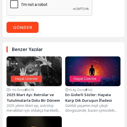
GÖNDER
Benzer Yazılar
Hayat Üzerine
Hayat Üzerine
1 Yıl Önce
9278
10 Ay Önce
162
2025 Mart Ayı: Retrolar ve
En Giderli Sözler: Hayata
Tutulmalarla Dolu Bir Dönem
Karşı Dik Duruşun İfadesi
2025 yılının Mart ayı, astroloji
Günlük yaşamın inişli çıkışlı
meraklıları için oldukça hareketli
döngüsünde, bazen içimizdeki
ve önemli bir döneme işaret
duyguları dışa vurmak, hayata
ediyor....
veya insanlara karşı net...