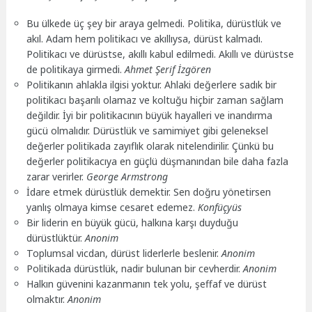
Bu ülkede üç şey bir araya gelmedi. Politika, dürüstlük ve
akıl. Adam hem politikacı ve akıllıysa, dürüst kalmadı.
Politikacı ve dürüstse, akıllı kabul edilmedi. Akıllı ve dürüstse
de politikaya girmedi.
Ahmet Şerif İzgören
Politikanın ahlakla ilgisi yoktur. Ahlaki değerlere sadık bir
politikacı başarılı olamaz ve koltuğu hiçbir zaman sağlam
değildir. İyi bir politikacının büyük hayalleri ve inandırma
gücü olmalıdır. Dürüstlük ve samimiyet gibi geleneksel
değerler politikada zayıflık olarak nitelendirilir. Çünkü bu
değerler politikacıya en güçlü düşmanından bile daha fazla
zarar verirler.
George Armstrong
İdare etmek dürüstlük demektir. Sen doğru yönetirsen
yanlış olmaya kimse cesaret edemez.
Konfüçyüs
Bir liderin en büyük gücü, halkına karşı duyduğu
dürüstlüktür.
Anonim
Toplumsal vicdan, dürüst liderlerle beslenir.
Anonim
Politikada dürüstlük, nadir bulunan bir cevherdir.
Anonim
Halkın güvenini kazanmanın tek yolu, şeffaf ve dürüst
olmaktır.
Anonim