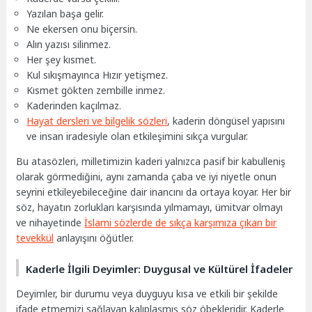
Yazılan başa gelir.
Ne ekersen onu biçersin.
Alın yazısı silinmez.
Her şey kısmet.
Kul sıkışmayınca Hızır yetişmez.
Kısmet gökten zembille inmez.
Kaderinden kaçılmaz.
Hayat dersleri ve bilgelik sözleri
, kaderin döngüsel yapısını
ve insan iradesiyle olan etkileşimini sıkça vurgular.
Bu atasözleri, milletimizin kaderi yalnızca pasif bir kabulleniş
olarak görmediğini, aynı zamanda çaba ve iyi niyetle onun
seyrini etkileyebileceğine dair inancını da ortaya koyar. Her bir
söz, hayatın zorlukları karşısında yılmamayı, ümitvar olmayı
ve nihayetinde
İslami sözlerde de sıkça karşımıza çıkan bir
tevekkül
anlayışını öğütler.
Kaderle İlgili Deyimler: Duygusal ve Kültürel İfadeler
Deyimler, bir durumu veya duyguyu kısa ve etkili bir şekilde
ifade etmemizi sağlayan kalıplaşmış söz öbekleridir. Kaderle