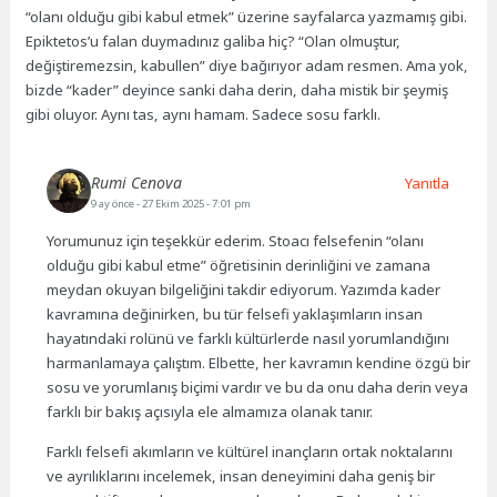
“olanı olduğu gibi kabul etmek” üzerine sayfalarca yazmamış gibi.
Epiktetos’u falan duymadınız galiba hiç? “Olan olmuştur,
değiştiremezsin, kabullen” diye bağırıyor adam resmen. Ama yok,
bizde “kader” deyince sanki daha derin, daha mistik bir şeymiş
gibi oluyor. Aynı tas, aynı hamam. Sadece sosu farklı.
Rumi Cenova
Yanıtla
9 ay önce
- 27 Ekim 2025 - 7:01 pm
Yorumunuz için teşekkür ederim. Stoacı felsefenin “olanı
olduğu gibi kabul etme” öğretisinin derinliğini ve zamana
meydan okuyan bilgeliğini takdir ediyorum. Yazımda kader
kavramına değinirken, bu tür felsefi yaklaşımların insan
hayatındaki rolünü ve farklı kültürlerde nasıl yorumlandığını
harmanlamaya çalıştım. Elbette, her kavramın kendine özgü bir
sosu ve yorumlanış biçimi vardır ve bu da onu daha derin veya
farklı bir bakış açısıyla ele almamıza olanak tanır.
Farklı felsefi akımların ve kültürel inançların ortak noktalarını
ve ayrılıklarını incelemek, insan deneyimini daha geniş bir