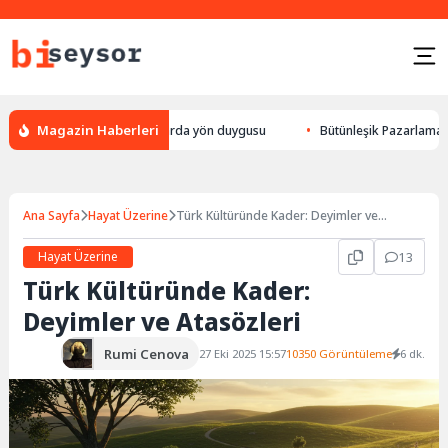
Magazin Haberleri
k yön bulması, hayvanlarda yön duygusu
Bütünleşik Pazarlama: Markalar
Ana Sayfa
Hayat Üzerine
Türk Kültüründe Kader: Deyimler ve
Atasözleri
Hayat Üzerine
13
Türk Kültüründe Kader:
Deyimler ve Atasözleri
Rumi Cenova
27 Eki 2025 15:57
10350 Görüntüleme
6 dk.