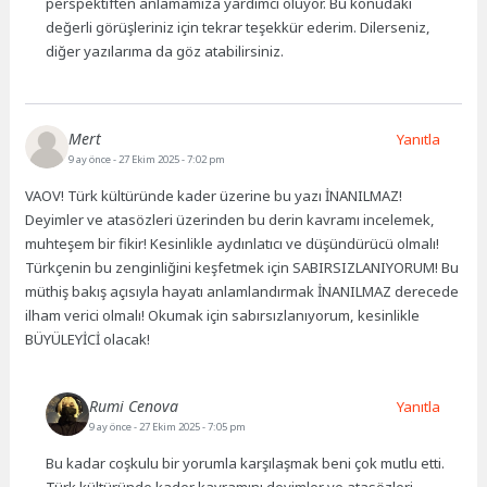
perspektiften anlamamıza yardımcı oluyor. Bu konudaki
değerli görüşleriniz için tekrar teşekkür ederim. Dilerseniz,
diğer yazılarıma da göz atabilirsiniz.
Mert
Yanıtla
9 ay önce
- 27 Ekim 2025 - 7:02 pm
VAOV! Türk kültüründe kader üzerine bu yazı İNANILMAZ!
Deyimler ve atasözleri üzerinden bu derin kavramı incelemek,
muhteşem bir fikir! Kesinlikle aydınlatıcı ve düşündürücü olmalı!
Türkçenin bu zenginliğini keşfetmek için SABIRSIZLANIYORUM! Bu
müthiş bakış açısıyla hayatı anlamlandırmak İNANILMAZ derecede
ilham verici olmalı! Okumak için sabırsızlanıyorum, kesinlikle
BÜYÜLEYİCİ olacak!
Rumi Cenova
Yanıtla
9 ay önce
- 27 Ekim 2025 - 7:05 pm
Bu kadar coşkulu bir yorumla karşılaşmak beni çok mutlu etti.
Türk kültüründe kader kavramını deyimler ve atasözleri