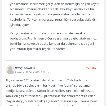
yansımalarını incelemek gerçekten de benim için de çok keyifli
bir süreçti. Umarım okurken siz de aynı keyfi alırsınız ve bu
kadim sözlerin hayatımızdaki yerini daha derinlemesine
keşfederiz. Türkçenin bu eşsiz zenginliğini vurgulayabildiğim
için mutluyum.
Yazıyı okuduktan sonraki düşüncelerinizi de merakla
bekliyorum. Profilimden diğer yazılarıma da göz atabilirsiniz,
belki ilginizi çekecek başka konular da bulursunuz. Değerli
yorumunuz için tekrar teşekkür ederim.
barış KARACA
Yanıtla
9 ay önce
- 27 Ekim 2025 - 5:28 pm
Ah, kader mi? Türk atasözleri üzerinden mi? Ne kadar da…
orijinal. Şöyle söyleyeyim, bu “kadim” ve “derin” sorgulama
dediğiniz şey, aslında Stoacılık’tan hallice. Yani, “olan olmuştur,
kabullen gitsin” felsefesi. Epiktetos’un “İnsanları rahatsız eden
olaylar değil, olaylara bakış açılarıdır” sözünü alıp, üzerine biraz