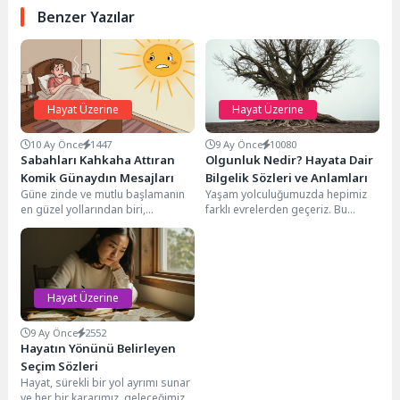
Benzer Yazılar
Hayat Üzerine
Hayat Üzerine
10 Ay Önce
1447
9 Ay Önce
10080
Sabahları Kahkaha Attıran
Olgunluk Nedir? Hayata Dair
Komik Günaydın Mesajları
Bilgelik Sözleri ve Anlamları
Güne zinde ve mutlu başlamanın
Yaşam yolculuğumuzda hepimiz
en güzel yollarından biri,
farklı evrelerden geçeriz. Bu
kahkahalarla dolu bir günaydın
evrelerden biri de, deneyimlerin
mesajı almaktır....
ve içselleşen bilgeliğin
birleşimiyle...
Hayat Üzerine
9 Ay Önce
2552
Hayatın Yönünü Belirleyen
Seçim Sözleri
Hayat, sürekli bir yol ayrımı sunar
ve her bir kararımız, geleceğimizi