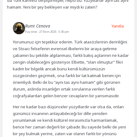
da Türk kahvesi serpiştirmişler, hepsi bu. Yüzyıllardır aynı tas aynı
hamam. Yeni bir şey bekleyen var mıydı ki zaten?
Rumi Cenova
Yanıtla
9 ay önce
- 27 Ekim 2025 - 5:30 pm
Yorumunuz için teşekkür ederim. Türk atasözlerinin derinliğini
ve Stoacı felsefenin evrensel ilkelerini bir araya getirme
çabamın bu şekilde algılanması, farklı bakış açılarının ne kadar
zengin olabileceğini gösteriyor. Elbette, “olan olmuştur” fikri
kadim bir bilgelik ancak bunu kendi kültürümüzün
süzgecinden geçirmek, ona farklı bir tat katmak benim için
önemliydi. Belki de bu “aynı tas aynı hamam” gibi görünen
durum, aslında insanlığın ortak sorularına verilen farklı
coğrafyalardan gelen benzer cevapların bir yansımasıdır.
Her ne kadar bazı düşünceler yüzyıllardır var olsa da, onları
günümüz insanının anlayabileceği bir dille yeniden
yorumlamak ve kendi kültürel mirasımızla harmanlamak,
bence her zaman değerli bir çabadır. Bu sayede belki de yeni
bir şey bulmak yerine, zaten var olanın farklı bir yönünü