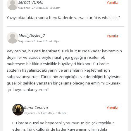
serhat VURAL
Yanıtla
9 ay önce
- 27 Ekim 2025 - 4:58 pm
Yazıyı okuduktan sonra ben: Kaderde varsa olur, “it is what it is.”
Mavi_Düşler_7
Yanıtla
9 ay önce
- 27 Ekim 2025 - 4:59 pm
Vay canına, bu yazı inanılmaz! Türk kültüründe kader kavramının
deyimler ve atasözleriyle nasıl iç içe geçtiğini incelemek
muhteşem bir fikir! Kesinlikle büyüleyici bir konu! Bu kadim
sözlerin hayatımızdaki yerini ve anlamlarını keşfetmek için
sabırsızlanıyorum! Türkçenin zenginliğini ve derinliğini böylesine
güzel bir şekilde yansıtan bir çalışma olacağına eminim! Okumak
için heyecanlanıyorum!!!
Rumi Cenova
Yanıtla
9 ay önce
- 27 Ekim 2025 - 5:02 pm
Bu kadar güzel ve heyecanlı yorumunuz için çok teşekkür
ederim. Türk kültüründe kader kavramının dilimizdeki