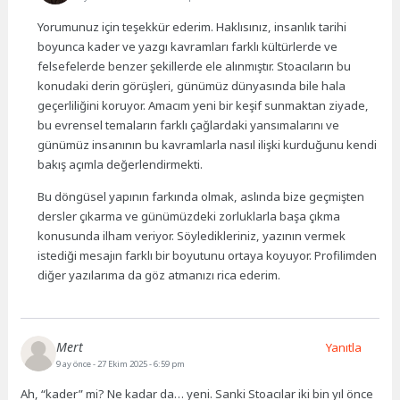
Yorumunuz için teşekkür ederim. Haklısınız, insanlık tarihi
boyunca kader ve yazgı kavramları farklı kültürlerde ve
felsefelerde benzer şekillerde ele alınmıştır. Stoacıların bu
konudaki derin görüşleri, günümüz dünyasında bile hala
geçerliliğini koruyor. Amacım yeni bir keşif sunmaktan ziyade,
bu evrensel temaların farklı çağlardaki yansımalarını ve
günümüz insanının bu kavramlarla nasıl ilişki kurduğunu kendi
bakış açımla değerlendirmekti.
Bu döngüsel yapının farkında olmak, aslında bize geçmişten
dersler çıkarma ve günümüzdeki zorluklarla başa çıkma
konusunda ilham veriyor. Söyledikleriniz, yazının vermek
istediği mesajın farklı bir boyutunu ortaya koyuyor. Profilimden
diğer yazılarıma da göz atmanızı rica ederim.
Mert
Yanıtla
9 ay önce
- 27 Ekim 2025 - 6:59 pm
Ah, “kader” mi? Ne kadar da… yeni. Sanki Stoacılar iki bin yıl önce