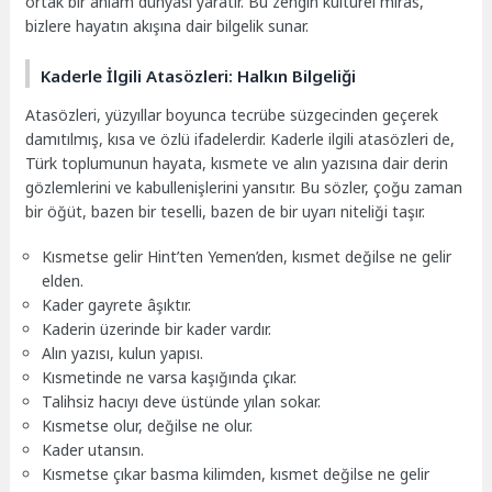
ortak bir anlam dünyası yaratır. Bu zengin kültürel miras,
bizlere hayatın akışına dair bilgelik sunar.
Kaderle İlgili Atasözleri: Halkın Bilgeliği
Atasözleri, yüzyıllar boyunca tecrübe süzgecinden geçerek
damıtılmış, kısa ve özlü ifadelerdir. Kaderle ilgili atasözleri de,
Türk toplumunun hayata, kısmete ve alın yazısına dair derin
gözlemlerini ve kabullenişlerini yansıtır. Bu sözler, çoğu zaman
bir öğüt, bazen bir teselli, bazen de bir uyarı niteliği taşır.
Kısmetse gelir Hint’ten Yemen’den, kısmet değilse ne gelir
elden.
Kader gayrete âşıktır.
Kaderin üzerinde bir kader vardır.
Alın yazısı, kulun yapısı.
Kısmetinde ne varsa kaşığında çıkar.
Talihsiz hacıyı deve üstünde yılan sokar.
Kısmetse olur, değilse ne olur.
Kader utansın.
Kısmetse çıkar basma kilimden, kısmet değilse ne gelir