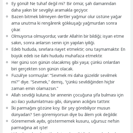
Ey gönül! Ne tuhaf değil mi? Bir ömür, şah damarından
daha yakın bir sevgiliyi aramakla geçiyor.
Bazen bitmek bilmeyen dertler yağmur olur üstüne yağar
ama unutma ki rengârenk gökkuşağı yağmurdan sonra
çıkar.
Olmuyorsa olmuyordur, vardır Allah’ın bir bildiği; isyan etme
sakın, sonra anlarsın senin için yapılan iyiliği.
Edeb hududa, sınırlara riayet etmektir; onu taşmamaktır. En
büyük edeb ise ilahi hududu muhafaza etmektir.
Her günü son günün olacakmış gibi yaşa; çünkü onlardan
biri gerçekten son günün olacak.
Fuzuli’ye sormuşlar: “Sevmek mi daha güzeldir sevilmek
mi?” diye. “Sevmek,” demiş, “çünkü sevildiğinden hiçbir
zaman emin olamazsın.”
Allah sevdiği kuluna; bir annenin çocuğuna şifa bulması için
acı ilacı yudumlatması gibi, dünyanın acılığını tattırır.
İki parmağını gözüne koy. Bir şey görebiliyor musun
dünyadan? Sen göremiyorsun diye bu âlem yok değildir.
Görememek ayıbı, göstermemek kusuru, uğursuz nefsin
parmağına ait işte!