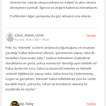
Amacım her zaman okuyucularıma en kaliteli ve akıcı okuma
deneyimini sunmak. İlginize ve değerli katkınıza minnettarım.
Profilimden diğer yazılarıma da göz atmanızı rica ederim.
Cesur_Kalem_Ceren
Yanıtla
9 ay önce
- 26 Ekim 2025 - 1:38 pm
Peki, bu “hikmetli” sözlerin anlamsal yoğunluğunu ve insanda
yarattığı “kalbe dokunma” etkisini, günümüzün yapay zeka dil
modelleri nasıl analiz eder? Sadece kelimelerin istatistiksel
olasılıklarını mı görür, yoksa manevi bir derinliği ayırt edebilir mi?
Daha da ileri bir soru: Yalnızca tasavvufi metinler ve hikmetli
sözlerle eğitilmiş bir yapay zeka, daha önce hiç söylenmemiş,
özgün ve gerçekten “hikmetli” kabul edilebilecek yeni bir cümle
kurabilir miydi, yoksa bu, ruhun ve tecrübenin alanına bir
müdahale mi olurdu?
Alp Tobay
Yanıtla