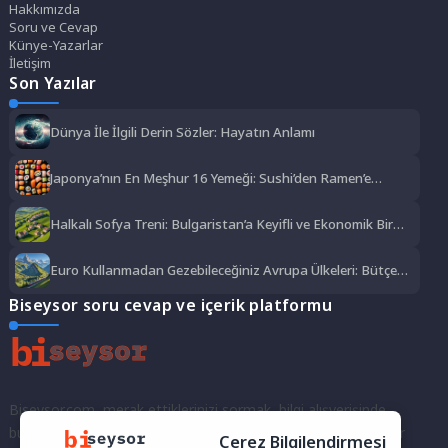
Hakkımızda
Soru ve Cevap
Künye-Yazarlar
İletişim
Son Yazılar
Dünya İle İlgili Derin Sözler: Hayatın Anlamı
Japonya’nın En Meşhur 16 Yemeği: Sushi’den Ramen’e
Lezzet Şöleni
Halkalı Sofya Treni: Bulgaristan’a Keyifli ve Ekonomik Bir
Yolculuk
Euro Kullanmadan Gezebileceğiniz Avrupa Ülkeleri: Bütçe
Dostu Rotalar
Biseysor soru cevap ve içerik platformu
Biseysor.com, merak ettiklerinizi sormak, bilgi alışverişinde
bulunmak ve fikirlerinizi paylaşmak için bir araya geldiğimiz bir
Çerez Bilgilendirmesi