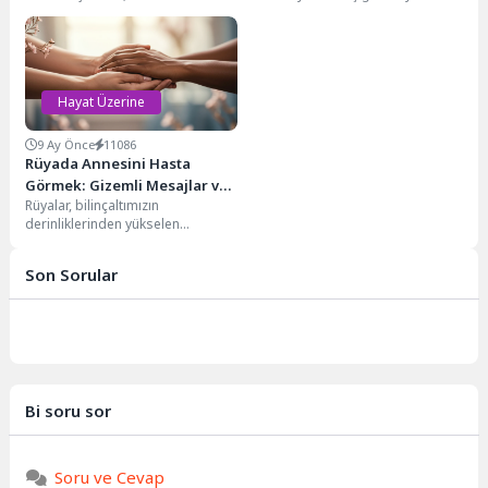
deneyiminin en evrensel ve
uzanan bir yolculuk
dönüştürücü unsurlarından
planlıyorsanız, karşılaşacağınız
biridir....
mesafeler ve süreler hakkında...
Hayat Üzerine
9 Ay Önce
11086
Rüyada Annesini Hasta
Görmek: Gizemli Mesajlar ve
Rüyalar, bilinçaltımızın
Anlamları
derinliklerinden yükselen
mesajlar, duygusal
durumlarımızın ve yaşamımızdaki
Son Sorular
önemli olayların sembolik
yansımalarıdır. Özellikle aile...
Bi soru sor
Soru ve Cevap