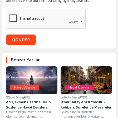
adresim ve site adresim bu tarayıcıya kaydedilsin.
GÖNDER
Benzer Yazılar
Hayat Üzerine
Hayat Üzerine
9 Ay Önce
872
10 Ay Önce
7875
Acı Çekmek Üzerine Derin
İzmir Hatay Arası Yolculuk
Sözler ve Hayat Dersleri
Rehberi: Süreler ve Mesafeler
Hayatın kaçınılmaz bir parçası
Ege'nin incisi İzmir'den,
olan acı çekmek, insan
medeniyetler beşiği Hatay'a