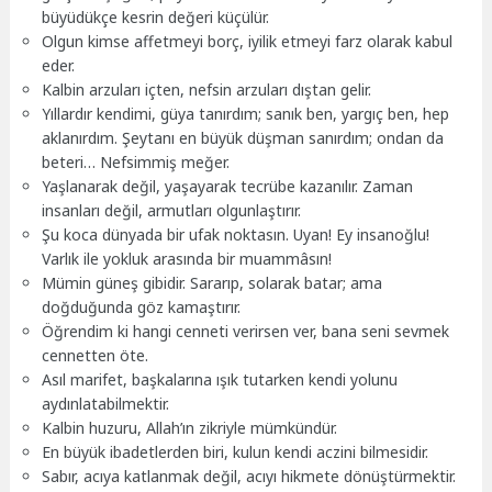
büyüdükçe kesrin değeri küçülür.
Olgun kimse affetmeyi borç, iyilik etmeyi farz olarak kabul
eder.
Kalbin arzuları içten, nefsin arzuları dıştan gelir.
Yıllardır kendimi, güya tanırdım; sanık ben, yargıç ben, hep
aklanırdım. Şeytanı en büyük düşman sanırdım; ondan da
beteri… Nefsimmiş meğer.
Yaşlanarak değil, yaşayarak tecrübe kazanılır. Zaman
insanları değil, armutları olgunlaştırır.
Şu koca dünyada bir ufak noktasın. Uyan! Ey insanoğlu!
Varlık ile yokluk arasında bir muammâsın!
Mümin güneş gibidir. Sararıp, solarak batar; ama
doğduğunda göz kamaştırır.
Öğrendim ki hangi cenneti verirsen ver, bana seni sevmek
cennetten öte.
Asıl marifet, başkalarına ışık tutarken kendi yolunu
aydınlatabilmektir.
Kalbin huzuru, Allah’ın zikriyle mümkündür.
En büyük ibadetlerden biri, kulun kendi aczini bilmesidir.
Sabır, acıya katlanmak değil, acıyı hikmete dönüştürmektir.