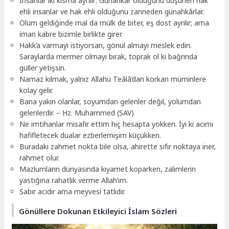
İnsanlar iki kısma ayrılır: Günahkâr olduğunu düşünen hak
ehli insanlar ve hak ehli olduğunu zanneden günahkârlar.
Ölüm geldiğinde mal da mülk de biter, eş dost ayrılır; ama
iman kabre bizimle birlikte girer.
Hakk’a varmayı istiyorsan, gönül almayı meslek edin.
Saraylarda mermer olmayı bırak, toprak ol ki bağrında
güller yetişsin.
Namaz kılmak, yalnız Allahü Teâlâ’dan korkan müminlere
kolay gelir.
Bana yakın olanlar, soyumdan gelenler değil, yolumdan
gelenlerdir. – Hz. Muhammed (SAV)
Ne imtihanlar misafir ettim hiç hesapta yokken. İyi ki acımı
hafifletecek dualar ezberlemişim küçükken.
Buradaki zahmet nokta bile olsa, ahirette sıfır noktaya iner,
rahmet olur.
Mazlumların dünyasında kıyamet koparken, zalimlerin
yastığına rahatlık verme Allah’ım.
Sabır acıdır ama meyvesi tatlıdır.
Gönüllere Dokunan Etkileyici İslam Sözleri