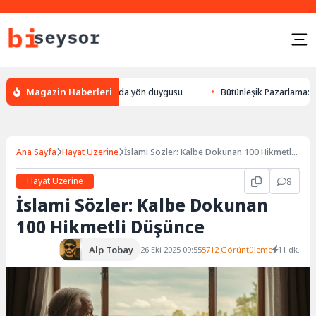
Magazin Haberleri
yön bulması, hayvanlarda yön duygusu
Bütünleşik Pazarlama: Markalarla
Ana Sayfa
Hayat Üzerine
İslami Sözler: Kalbe Dokunan 100 Hikmetli
Düşünce
Hayat Üzerine
8
İslami Sözler: Kalbe Dokunan
100 Hikmetli Düşünce
Alp Tobay
26 Eki 2025 09:55
5712 Görüntüleme
11 dk.