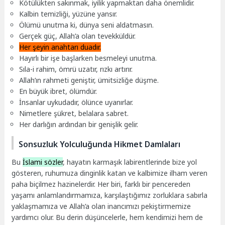
Kötülükten sakınmak, iyilik yapmaktan daha önemlidir.
Kalbin temizliği, yüzüne yansır.
Ölümü unutma ki, dünya seni aldatmasın.
Gerçek güç, Allah’a olan tevekküldür.
Her şeyin anahtarı duadır.
Hayırlı bir işe başlarken besmeleyi unutma.
Sıla-i rahim, ömrü uzatır, rızkı artırır.
Allah’ın rahmeti geniştir, ümitsizliğe düşme.
En büyük ibret, ölümdür.
İnsanlar uykudadır, ölünce uyanırlar.
Nimetlere şükret, belalara sabret.
Her darlığın ardından bir genişlik gelir.
Sonsuzluk Yolculuğunda Hikmet Damlaları
Bu
İslami sözler
, hayatın karmaşık labirentlerinde bize yol
gösteren, ruhumuza dinginlik katan ve kalbimize ilham veren
paha biçilmez hazinelerdir. Her biri, farklı bir pencereden
yaşamı anlamlandırmamıza, karşılaştığımız zorluklara sabırla
yaklaşmamıza ve Allah’a olan inancımızı pekiştirmemize
yardımcı olur. Bu derin düşüncelerle, hem kendimizi hem de