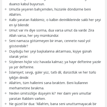
duanızı kabul buyursun.
Umutla yeşeren bahçemden, hüzünle döndürme beni
Allah’ım.
Kalbi yaratan Rabbimiz, o kalbin derinliklerinde saklı her şeyi
en iyi bilendir.
Umut var mı diye sorma, dua varsa umut da vardır. Zira
Allah varsa, her şey mümkündür.
Seni namaza götürmeyen bir iman, cennete nasıl yol
gösterebilir?
Duyduğu her şeyi başkalarına aktarması, kişiye günah
olarak yeter.
Söylenen hiçbir söz havada kalmaz; ya hayır defterine yazılır
ya şer defterine.
İslamiyet; sevgi, güler yüz, tatlı dil, dürüstlük ve her türlü
iyiliğin dinidir.
Allah’ım, tüm hallerimi sana bıraktım. Beni kullarının
merhametine bırakma.
Neden ümitsizliğe düşeyim ki? Her daim yeni umutlar
yaratan Rabbim varken.
Ne güzel bir dua: “Allah’ım, bana seni unutturmayacak bir