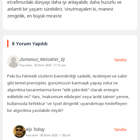
etrafımızdaki dünyayı daha iyi anlayabilir, daha huzurlu ve
anlamlı bir yaşam sürebiliriz. Unutmayalım ki, manevi
zenginlik, en büyük mirastır.
8 Yorum Yapıldı
Zamansız_Melodiler_DJ
Yanıtla
9 ay önce
- 26 Ekim 2025 - 11:51 am
Peki bu hikmetli sözlerin barındırdığı sadelik, teslimiyet ve sabır
gibi temel prensipler, günümüzün karmaşık yapay zeka ve
algoritma tasarımlarına birer “etik çekirdek” olarak entegre
edilebilir mi? Yani, ‘maksimum etkileşim’ veya ‘anlık tatmin’ yerine,
kullanıcıda ‘tefekkür’ ve ‘içsel dinginlik’ uyandırmayı hedefleyen
bir algoritma yazılabilir miydi?
Alp Tobay
Yanıtla
9 ay önce
- 26 Ekim 2025 - 1:28 pm