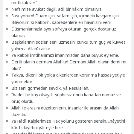
mutluluk ver.”
Nefsimize avukat değil, adil bir hâkim olmalıyız.
Susuyorum! Duam için, vefam için, içimdeki kavgam için…
Biliyorum ki Rabbim, sabredenlere en hayırlısını verir.
Düşmanlarınızla aynı sofraya oturan, gerçek dostunuz
olamaz.
Başkalarının sözleri seni üzmesin; çünkü tüm güç ve kuvvet
yalnızca Allah’a aittir.
Ya Rabbi! İmtihanımızı imanımızdan daha büyük eyleme.
Dertli olanın dermanı Allah’tır! Dermanı Allah olanın derdi mi
olur?
Takva, dikenli bir yolda dikenlerden korunma hassasiyetiyle
yürümektir.
Biz seni görmeden sevdik, yâ Resulallah.
İbadet bir kuş olsaydı, şüphesiz onun kanatları namaz ve
oruç olurdu.
Allah ile arasını düzeltenlerin, insanlar ile arasını da Allah
düzeltir.
Ya Hâdî! Kalplerimize Hak yolunu gösteren sensin. İnâyetini
kâr, hidayetini yâr eyle bize.