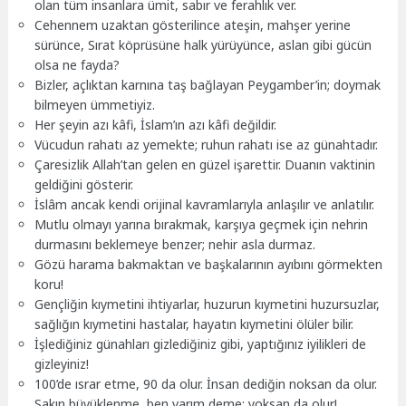
olan tüm insanlara ümit, sabır ve ferahlık ver.
Cehennem uzaktan gösterilince ateşin, mahşer yerine
sürünce, Sırat köprüsüne halk yürüyünce, aslan gibi gücün
olsa ne fayda?
Bizler, açlıktan karnına taş bağlayan Peygamber’in; doymak
bilmeyen ümmetiyiz.
Her şeyin azı kâfi, İslam’ın azı kâfi değildir.
Vücudun rahatı az yemekte; ruhun rahatı ise az günahtadır.
Çaresizlik Allah’tan gelen en güzel işarettir. Duanın vaktinin
geldiğini gösterir.
İslâm ancak kendi orijinal kavramlarıyla anlaşılır ve anlatılır.
Mutlu olmayı yarına bırakmak, karşıya geçmek için nehrin
durmasını beklemeye benzer; nehir asla durmaz.
Gözü harama bakmaktan ve başkalarının ayıbını görmekten
koru!
Gençliğin kıymetini ihtiyarlar, huzurun kıymetini huzursuzlar,
sağlığın kıymetini hastalar, hayatın kıymetini ölüler bilir.
İşlediğiniz günahları gizlediğiniz gibi, yaptığınız iyilikleri de
gizleyiniz!
100’de ısrar etme, 90 da olur. İnsan dediğin noksan da olur.
Sakın büyüklenme, ben varım deme; yoksan da olur!