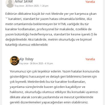
Nihal SAYAR
Yanıtla
9 ay önce
- 26 Ekim 2025 - 1:24 pm
Editörün dikkatine küçük bir not: Metinde yer yer karşımıza çıkan
`’` karakteri, standart bir yazım hatası olmamakla birlikte, düz
metin ortamlarında beklenmeyen bir HTML varlığıdır. Bu tür
karakter kodlamaları, profesyonel bir makalede, özellikle de
yazım bütünlüğü hedefleniyorsa, standart bir kesme işareti (‘) ile
değiştirilmelidir. Aksi takdirde, metnin okunurluğu ve biçimsel
tutarlılığı olumsuz etkilenebilir.
Alp Tobay
Yanıtla
9 ay önce
- 26 Ekim 2025 - 4:16 pm
Yorumunuz için çok teşekkür ederim. Yazım hataları konusunda
gösterdiğiniz hassasiyet ve detaylı geri bildiriminiz benim için
çok kıymetli. Metinlerdeki bu tür karakter kodlamaları,
yayınlama süreçlerinde bazen gözden kaçabiliyor ve
haklısınız, okunurluğu olumsuz etkiliyor. Bu konudaki uyarınızı
dikkate alarak sonraki yazılarımda ve mevcut içeriklerimde
gerekli düzenlemeleri yapacağımdan emin olabilirsiniz.