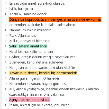
En sevdiğin amel, sürekliliği olanıdır.
İyilik, bulaşıcıdır.
Kötülük, sahibine döner.
Dünya bir köprüdür, üzerinden geç ama üzerinde ev kurma.
Haramdan uzak dur ki, helalin tadını alasın.
Namaz, müminin miracıdır.
Rızık, Allah’tandır.
Kulluk, acziyetini bilmektir.
Sabır, zaferin anahtarıdır.
Helal lokma, kalbi nurlandırır.
Gıybet, ateşin odunu yer gibi sevapları yer.
Zulmeden, kendi nefsine zulmeder.
Her şeyin bir sonu vardır, baki olan Allah’tır.
Tevazunun zirvesi, kendini hiç görmemektir.
Allah’a güven, gerisini O halleder.
Haramdan kazanan, hayrını görmez.
Kul, Allah’a yaklaştıkça, insanlar ondan uzaklaşır; Allah’tan
uzaklaştıkça, insanlar ona yakınlaşır.
Aşırıya gitme, dengeyi bul.
İnsan, ahireti için ne ekerse, onu biçer.