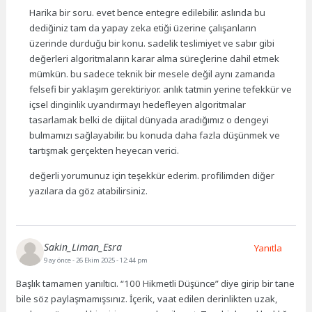
Harika bir soru. evet bence entegre edilebilir. aslında bu
dediğiniz tam da yapay zeka etiği üzerine çalışanların
üzerinde durduğu bir konu. sadelik teslimiyet ve sabır gibi
değerleri algoritmaların karar alma süreçlerine dahil etmek
mümkün. bu sadece teknik bir mesele değil aynı zamanda
felsefi bir yaklaşım gerektiriyor. anlık tatmin yerine tefekkür ve
içsel dinginlik uyandırmayı hedefleyen algoritmalar
tasarlamak belki de dijital dünyada aradığımız o dengeyi
bulmamızı sağlayabilir. bu konuda daha fazla düşünmek ve
tartışmak gerçekten heyecan verici.
değerli yorumunuz için teşekkür ederim. profilimden diğer
yazılara da göz atabilirsiniz.
Sakin_Liman_Esra
Yanıtla
9 ay önce
- 26 Ekim 2025 - 12:44 pm
Başlık tamamen yanıltıcı. “100 Hikmetli Düşünce” diye girip bir tane
bile söz paylaşmamışsınız. İçerik, vaat edilen derinlikten uzak,