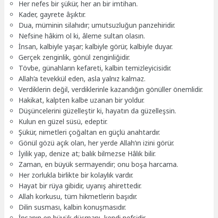
Her nefes bir şükür, her an bir imtihan.
Kader, gayrete âşıktır.
Dua, müminin silahıdır; umutsuzluğun panzehiridir.
Nefsine hâkim ol ki, âleme sultan olasın.
İnsan, kalbiyle yaşar; kalbiyle görür, kalbiyle duyar.
Gerçek zenginlik, gönül zenginliğidir.
Tövbe, günahların kefareti, kalbin temizleyicisidir.
Allah’a tevekkül eden, asla yalnız kalmaz.
Verdiklerin değil, verdiklerinle kazandığın gönüller önemlidir.
Hakikat, kalpten kalbe uzanan bir yoldur.
Düşüncelerini güzelleştir ki, hayatın da güzelleşsin.
Kulun en güzel süsü, edeptir.
Şükür, nimetleri çoğaltan en güçlü anahtardır.
Gönül gözü açık olan, her yerde Allah’ın izini görür.
İyilik yap, denize at; balık bilmezse Hâlık bilir.
Zaman, en büyük sermayendir; onu boşa harcama.
Her zorlukla birlikte bir kolaylık vardır.
Hayat bir rüya gibidir, uyanış ahirettedir.
Allah korkusu, tüm hikmetlerin başıdır.
Dilin susması, kalbin konuşmasıdır.
İnsanın en büyük düşmanı, kendi nefsidir.