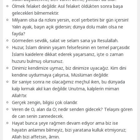
Ölmek felaket değildir. Asıl felaket öldükten sonra başa
gelecekleri bilmemektir.
Milyarın olsa da rızkını yersin, ecel şerbetini bir gün içersin!
Yalın ayak, başın açık gidersin; dünya dolu malın olsa ne
fayda?
Görmeden sevdik, salat ve selam sana ya Resulallah.
Huzur, İslam dininin yaşam felsefesinin en temel parçasıdır.
İslami kaidelere dikkat ederek yaşarsanız, işte o zaman
huzuru bulmuş olursunuz.
Dinimiz kendimize uymaz, biz dinimize uyacağız. Kim dini
kendine uydurmaya çalışırsa, Müslüman değildir.
Bir saniye sonra ne olacağımız meçhul iken, bu dünyada
kalp kırmak akıl karı değildir. Unutma, kalplerin mimarı
Allah’tır.
Gerçek zengin, bilgisi çok olandır.
Veren de O, alan da O; nedir senden gidecek? Telaşını gören
de can senin zannedecek.
Hayat bunca şeye rağmen devam ediyor ama biz ise
hayatın anlamını bilmeyiz, bizi yaratana kulluk etmiyoruz;
Allah bizi affetsin, âmin.