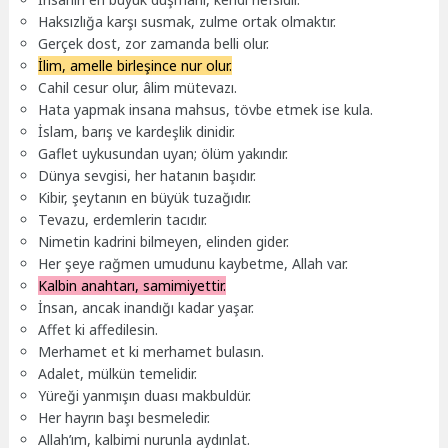
Haksızlığa karşı susmak, zulme ortak olmaktır.
Gerçek dost, zor zamanda belli olur.
İlim, amelle birleşince nur olur.
Cahil cesur olur, âlim mütevazı.
Hata yapmak insana mahsus, tövbe etmek ise kula.
İslam, barış ve kardeşlik dinidir.
Gaflet uykusundan uyan; ölüm yakındır.
Dünya sevgisi, her hatanın başıdır.
Kibir, şeytanın en büyük tuzağıdır.
Tevazu, erdemlerin tacıdır.
Nimetin kadrini bilmeyen, elinden gider.
Her şeye rağmen umudunu kaybetme, Allah var.
Kalbin anahtarı, samimiyettir.
İnsan, ancak inandığı kadar yaşar.
Affet ki affedilesin.
Merhamet et ki merhamet bulasın.
Adalet, mülkün temelidir.
Yüreği yanmışın duası makbuldür.
Her hayrın başı besmeledir.
Allah’ım, kalbimi nurunla aydınlat.