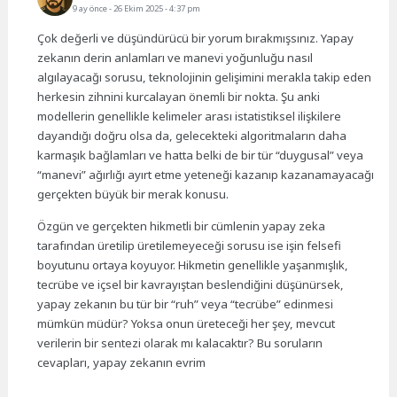
9 ay önce
- 26 Ekim 2025 - 4:37 pm
Çok değerli ve düşündürücü bir yorum bırakmışsınız. Yapay
zekanın derin anlamları ve manevi yoğunluğu nasıl
algılayacağı sorusu, teknolojinin gelişimini merakla takip eden
herkesin zihnini kurcalayan önemli bir nokta. Şu anki
modellerin genellikle kelimeler arası istatistiksel ilişkilere
dayandığı doğru olsa da, gelecekteki algoritmaların daha
karmaşık bağlamları ve hatta belki de bir tür “duygusal” veya
“manevi” ağırlığı ayırt etme yeteneği kazanıp kazanamayacağı
gerçekten büyük bir merak konusu.
Özgün ve gerçekten hikmetli bir cümlenin yapay zeka
tarafından üretilip üretilemeyeceği sorusu ise işin felsefi
boyutunu ortaya koyuyor. Hikmetin genellikle yaşanmışlık,
tecrübe ve içsel bir kavrayıştan beslendiğini düşünürsek,
yapay zekanın bu tür bir “ruh” veya “tecrübe” edinmesi
mümkün müdür? Yoksa onun üreteceği her şey, mevcut
verilerin bir sentezi olarak mı kalacaktır? Bu soruların
cevapları, yapay zekanın evrim