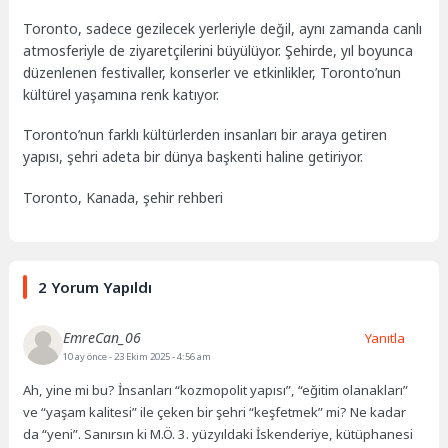
Toronto, sadece gezilecek yerleriyle değil, aynı zamanda canlı
atmosferiyle de ziyaretçilerini büyülüyor. Şehirde, yıl boyunca
düzenlenen festivaller, konserler ve etkinlikler, Toronto’nun
kültürel yaşamına renk katıyor.
Toronto’nun farklı kültürlerden insanları bir araya getiren
yapısı, şehri adeta bir dünya başkenti haline getiriyor.
Toronto, Kanada, şehir rehberi
2 Yorum Yapıldı
EmreCan_06
Yanıtla
10 ay önce
- 23 Ekim 2025 - 4:56 am
Ah, yine mi bu? İnsanları “kozmopolit yapısı”, “eğitim olanakları”
ve “yaşam kalitesi” ile çeken bir şehri “keşfetmek” mi? Ne kadar
da “yeni”. Sanırsın ki M.Ö. 3. yüzyıldaki İskenderiye, kütüphanesi