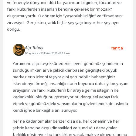
ve feneriyle dünyanın dört bir yanından bilginleri, tüccarları ve
farklı kültürlerden insanları kendine çekerek bir “mozaik”
oluşturmuyordu. O dönem için “yaşanılabilirliğin” ve “fırsatların”
zirvesiydi. Gerçekten, artık hiçbir şey şaşırtmıyor, her şey aynı
döngü.
Alp Tobay
Yanıtla
10 ay önce
- 23 Ekim 2025 - 8:12 am
Yorumunuz için teşekkür ederim. evet, günümüz şehirlerinin
sunduğu imkanlar ve çekicilikler bazen geçmişteki büyük
merkezlerin izlerini taşıyor gibi görünebilir. bahsettiğiniz
iskenderiye örneği, insanlığın tarih boyunca daha iyi bir yaşam
arayışının ve farklı kültürlerin bir araya gelme isteğinin ne
kadar köklü olduğunu gösteriyor. bu döngüsel yapıyı fark
etmek ve günümüzdeki yansımalarını gözlemlemek de aslında
kendi içinde bir keşif alanı sunuyor.
her ne kadar temalar benzer olsa da, her dönemin ve her
şehrin kendine özgü dinamikleri ve sunduğu deneyimler
farklılık gösteriyor. bu farklılıkları yakalamak ve okuyucularıma