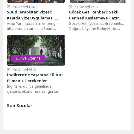
1 Yıl Önce
11473
1 Yıl Önce
7715
Suudi Arabistan Vizesi:
Göcek Gezi Rehberi: Saklı
Kapıda Vize Uygulaması,
Cenneti Keşfetmeye Hazır
Arap Yarımadası'nın en zengin
Göcek, Fethiye'nin saklı cenneti...
Nasıl Alınır?
Mısınız?
ülkelerinden biri olan Suudi
Doğma büyüme Fethiyeli biri
Arabistan, hem ekonomik gücü
olarak, dünyanın birçok yerini
hem de sahip...
gezdim ancak memleketimin...
Dünya Üzerine
1 Yıl Önce
5612
İngiltere’de Yaşam ve Kültür:
Bilmeniz Gerekenler
İngiltere, dünya genelinde
gelişmiş ekonomisi, zengin tarihi
ve kültürel mirasıyla öne çıkan bir
ülkedir. Yabancı...
Son Sorular