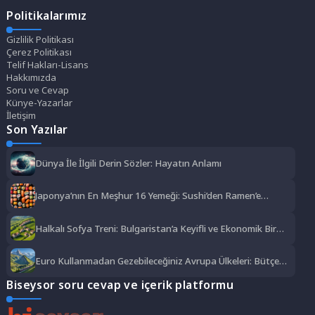
Politikalarımız
Gizlilik Politikası
Çerez Politikası
Telif Hakları-Lisans
Hakkımızda
Soru ve Cevap
Künye-Yazarlar
İletişim
Son Yazılar
Dünya İle İlgili Derin Sözler: Hayatın Anlamı
Japonya’nın En Meşhur 16 Yemeği: Sushi’den Ramen’e
Lezzet Şöleni
Halkalı Sofya Treni: Bulgaristan’a Keyifli ve Ekonomik Bir
Yolculuk
Euro Kullanmadan Gezebileceğiniz Avrupa Ülkeleri: Bütçe
Dostu Rotalar
Biseysor soru cevap ve içerik platformu