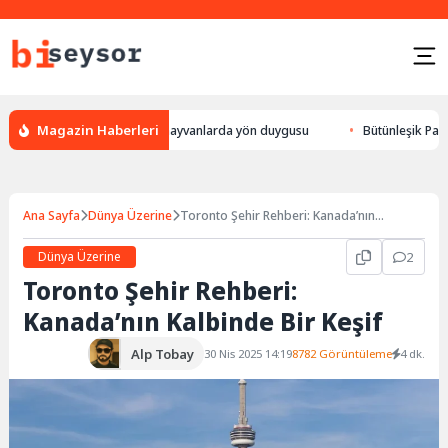
Magazin Haberleri
ulur, leylek yön bulması, hayvanlarda yön duygusu
Bütünleşik Pazarlam
Ana Sayfa
Dünya Üzerine
Toronto Şehir Rehberi: Kanada’nın
Kalbinde Bir Keşif
Dünya Üzerine
2
Toronto Şehir Rehberi:
Kanada’nın Kalbinde Bir Keşif
Alp Tobay
30 Nis 2025 14:19
8782 Görüntüleme
4 dk.