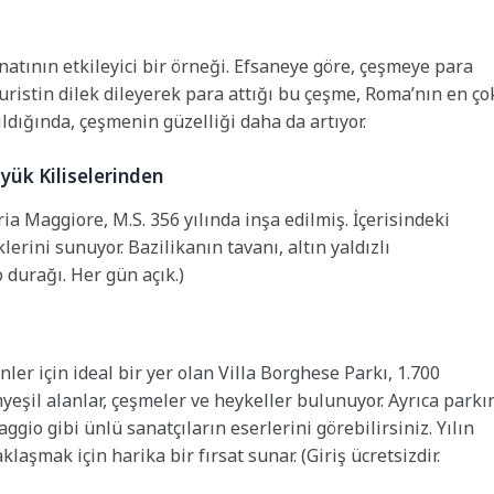
atının etkileyici bir örneği. Efsaneye göre, çeşmeye para
uristin dilek dileyerek para attığı bu çeşme, Roma’nın en ço
ıldığında, çeşmenin güzelliği daha da artıyor.
yük Kiliselerinden
a Maggiore, M.S. 356 yılında inşa edilmiş. İçerisindeki
lerini sunuyor. Bazilikanın tavanı, altın yaldızlı
 durağı. Her gün açık.)
er için ideal bir yer olan Villa Borghese Parkı, 1.700
yeşil alanlar, çeşmeler ve heykeller bulunuyor. Ayrıca parkı
gio gibi ünlü sanatçıların eserlerini görebilirsiniz. Yılın
aşmak için harika bir fırsat sunar. (Giriş ücretsizdir.