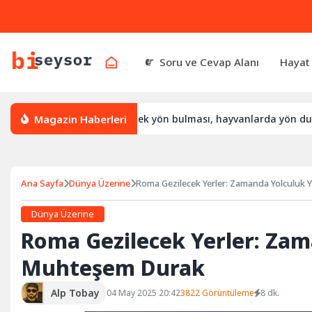
Soru ve Cevap Alanı
Hayat
Magazin Haberleri
er nasıl yön bulur, leylek yön bulması, hayvanlarda yön duygusu
Ana Sayfa
Dünya Üzerine
Roma Gezilecek Yerler: Zamanda Yolculuk
Dünya Üzerine
Roma Gezilecek Yerler: Zam
Muhteşem Durak
Alp Tobay
04 May 2025 20:42
3822 Görüntüleme
8 dk.