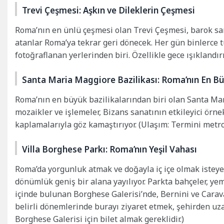
Trevi Çeşmesi: Aşkın ve Dileklerin Çeşmesi
Roma’nın en ünlü çeşmesi olan Trevi Çeşmesi, barok san
atanlar Roma’ya tekrar geri dönecek. Her gün binlerce t
fotoğraflanan yerlerinden biri. Özellikle gece ışıklandır
Santa Maria Maggiore Bazilikası: Roma’nın En Bü
Roma’nın en büyük bazilikalarından biri olan Santa Mari
mozaikler ve işlemeler, Bizans sanatının etkileyici örnek
kaplamalarıyla göz kamaştırıyor. (Ulaşım: Termini metro
Villa Borghese Parkı: Roma’nın Yeşil Vahası
Roma’da yorgunluk atmak ve doğayla iç içe olmak isteyenl
dönümlük geniş bir alana yayılıyor. Parkta bahçeler, yem
içinde bulunan Borghese Galerisi’nde, Bernini ve Caravag
belirli dönemlerinde burayı ziyaret etmek, şehirden uzakl
Borghese Galerisi için bilet almak gereklidir.)