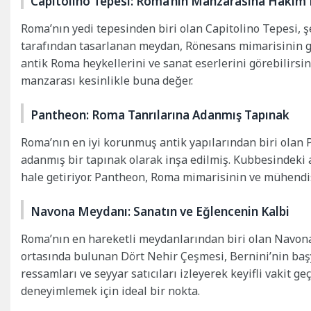
Capitolino Tepesi: Roma’nın Manzarasına Hakim
Roma’nın yedi tepesinden biri olan Capitolino Tepesi, ş
tarafından tasarlanan meydan, Rönesans mimarisinin gü
antik Roma heykellerini ve sanat eserlerini görebilirsi
manzarası kesinlikle buna değer.
Pantheon: Roma Tanrılarına Adanmış Tapınak
Roma’nın en iyi korunmuş antik yapılarından biri olan P
adanmış bir tapınak olarak inşa edilmiş. Kubbesindeki a
hale getiriyor. Pantheon, Roma mimarisinin ve mühendisli
Navona Meydanı: Sanatın ve Eğlencenin Kalbi
Roma’nın en hareketli meydanlarından biri olan Navona
ortasında bulunan Dört Nehir Çeşmesi, Bernini’nin başy
ressamları ve seyyar satıcıları izleyerek keyifli vakit 
deneyimlemek için ideal bir nokta.