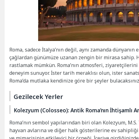
Roma, sadece İtalya’nın değil, aynı zamanda dünyanın en
çağlardan günümüze uzanan zengin bir mirasa sahip. He
rastlamak mümkün. Roma’nın atmosferi, ziyaretçilerini
deneyim sunuyor. İster tarih meraklısı olun, ister sanat
Roma’da mutlaka kendinize göre bir şeyler bulacaksınız
Gezilecek Yerler
Kolezyum (Colosseo): Antik Roma’nın İhtişamlı A
Roma’nın sembol yapılarından biri olan Kolezyum, M.S. 
hayvan avlarına ve diğer halk gösterilerine ev sahipli
ve mimarisinin etkileyici bir örneği. İçeriye girdiğinizd