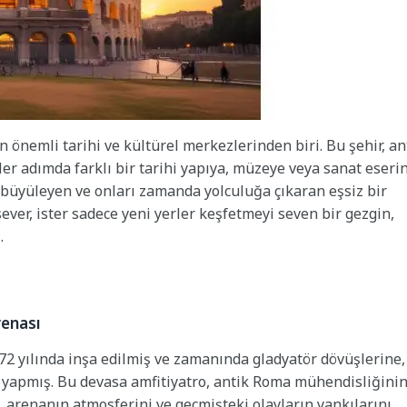
 önemli tarihi ve kültürel merkezlerinden biri. Bu şehir, an
r adımda farklı bir tarihi yapıya, müzeye veya sanat eseri
 büyüleyen ve onları zamanda yolculuğa çıkaran eşsiz bir
sever, ister sadece yeni yerler keşfetmeyi seven bir gezgin,
.
renası
72 yılında inşa edilmiş ve zamanında gladyatör dövüşlerine,
ği yapmış. Bu devasa amfitiyatro, antik Roma mühendisliğini
e, arenanın atmosferini ve geçmişteki olayların yankılarını