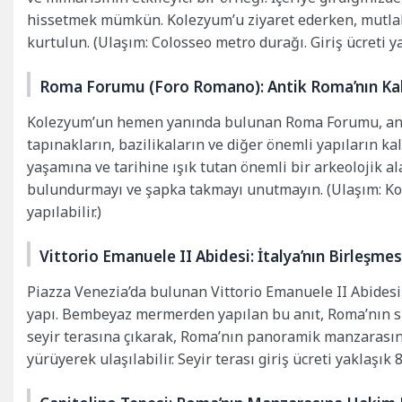
hissetmek mümkün. Kolezyum’u ziyaret ederken, mutla
kurtulun. (Ulaşım: Colosseo metro durağı. Giriş ücreti y
Roma Forumu (Foro Romano): Antik Roma’nın Ka
Kolezyum’un hemen yanında bulunan Roma Forumu, antik
tapınakların, bazilikaların ve diğer önemli yapıların ka
yaşamına ve tarihine ışık tutan önemli bir arkeolojik al
bulundurmayı ve şapka takmayı unutmayın. (Ulaşım: Kol
yapılabilir.)
Vittorio Emanuele II Abidesi: İtalya’nın Birleşmes
Piazza Venezia’da bulunan Vittorio Emanuele II Abidesi,
yapı. Bembeyaz mermerden yapılan bu anıt, Roma’nın si
seyir terasına çıkarak, Roma’nın panoramik manzarasının
yürüyerek ulaşılabilir. Seyir terası giriş ücreti yaklaşık 8