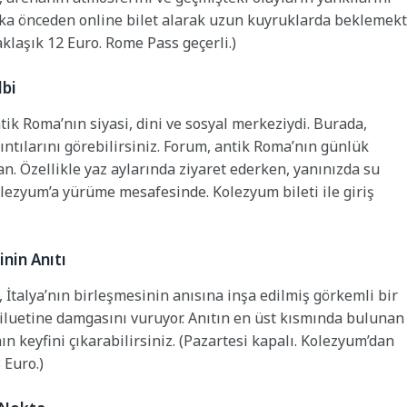
ka önceden online bilet alarak uzun kuyruklarda beklemek
aklaşık 12 Euro. Rome Pass geçerli.)
lbi
 Roma’nın siyasi, dini ve sosyal merkeziydi. Burada,
lıntılarını görebilirsiniz. Forum, antik Roma’nın günlük
an. Özellikle yaz aylarında ziyaret ederken, yanınızda su
ezyum’a yürüme mesafesinde. Kolezyum bileti ile giriş
inin Anıtı
 İtalya’nın birleşmesinin anısına inşa edilmiş görkemli bir
luetine damgasını vuruyor. Anıtın en üst kısmında bulunan
 keyfini çıkarabilirsiniz. (Pazartesi kapalı. Kolezyum’dan
 Euro.)