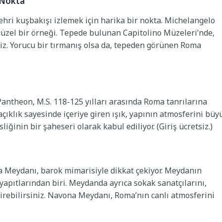
 Nokta
ehri kuşbakışı izlemek için harika bir nokta. Michelangelo
zel bir örneği. Tepede bulunan Capitolino Müzeleri’nde,
niz. Yorucu bir tırmanış olsa da, tepeden görünen Roma
antheon, M.S. 118-125 yılları arasında Roma tanrılarına
çıklık sayesinde içeriye giren ışık, yapının atmosferini büy
ğinin bir şaheseri olarak kabul ediliyor. (Giriş ücretsiz.)
 Meydanı, barok mimarisiyle dikkat çekiyor. Meydanın
apıtlarından biri. Meydanda ayrıca sokak sanatçılarını,
geçirebilirsiniz. Navona Meydanı, Roma’nın canlı atmosferini