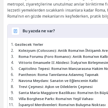
metropol, ziyaretçilerine unutulmaz anılar biriktirme f
lezzetli yemeklerden sıcakkanlı insanlara kadar Roma, 
Roma’nın en gözde mekanlarını keşfederken, pratik bilgi
Bu yazıda ne var?
Gezilecek Yerler
Kolezyum (Colosseo): Antik Roma’nın İhtişamlı Are
Roma Forumu (Foro Romano): Antik Roma’nın Kalb
Vittorio Emanuele II Abidesi: İtalya’nın Birleşmesin
Capitolino Tepesi: Roma’nın Manzarasına Hakim N
Pantheon: Roma Tanrılarına Adanmış Tapınak
Navona Meydanı: Sanatın ve Eğlencenin Kalbi
Trevi Çeşmesi: Aşkın ve Dileklerin Çeşmesi
Santa Maria Maggiore Bazilikası: Roma’nın En Büyü
Villa Borghese Parkı: Roma’nın Yeşil Vahası
İspanyol Merdivenleri: Roma’nın Buluşma Noktası