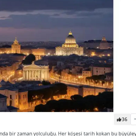
36
manda bir zaman yolculuğu. Her köşesi tarih kokan bu büyüley