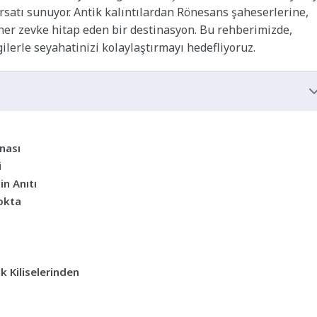
ırsatı sunuyor. Antik kalıntılardan Rönesans şaheserlerine,
her zevke hitap eden bir destinasyon. Bu rehberimizde,
lerle seyahatinizi kolaylaştırmayı hedefliyoruz.
nası
i
in Anıtı
okta
k Kiliselerinden