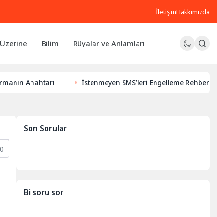
İletişim
Hakkımızda
Üzerine
Bilim
Rüyalar ve Anlamları
 Anahtarı
İstenmeyen SMS’leri Engelleme Rehberi: Dijital 
Son Sorular
0
Bi soru sor