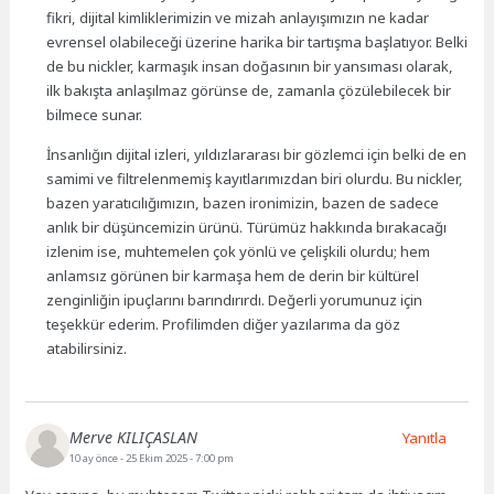
fikri, dijital kimliklerimizin ve mizah anlayışımızın ne kadar
evrensel olabileceği üzerine harika bir tartışma başlatıyor. Belki
de bu nickler, karmaşık insan doğasının bir yansıması olarak,
ilk bakışta anlaşılmaz görünse de, zamanla çözülebilecek bir
bilmece sunar.
İnsanlığın dijital izleri, yıldızlararası bir gözlemci için belki de en
samimi ve filtrelenmemiş kayıtlarımızdan biri olurdu. Bu nickler,
bazen yaratıcılığımızın, bazen ironimizin, bazen de sadece
anlık bir düşüncemizin ürünü. Türümüz hakkında bırakacağı
izlenim ise, muhtemelen çok yönlü ve çelişkili olurdu; hem
anlamsız görünen bir karmaşa hem de derin bir kültürel
zenginliğin ipuçlarını barındırırdı. Değerli yorumunuz için
teşekkür ederim. Profilimden diğer yazılarıma da göz
atabilirsiniz.
Merve KILIÇASLAN
Yanıtla
10 ay önce
- 25 Ekim 2025 - 7:00 pm