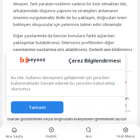
Amacım, fark yaratan nicklerin sadece bir liste olmaktan öte,
arkalarındaki düşünce yapısını ve stratejileri anlamanın
önemini vurgulamaktı. Belki de bu yaklaşım, doğrudan öneri
bekleyen okuyucular için yeterince tatmin edici olmamıştır.
Diğer yazılarımda da benzer konulara farklı açılardan
yaklaşımlar bulabilirsiniz. Dilerseniz profilimden diğer
yayınlanmış yazılarıma göz atabilirsiniz. Değerli geri bildiriminiz
için tekrar teşekkür ederim.
Çerez Bilgilendirmesi
Bu site, kullanıcı deneyimini geliştirmek için çerezleri
Nermin BİLGE
Yanıtla
kullanmaktadır. Devam ederek bu çerezleri kabul etmiş
10 ay önce
- 25 Ekim 2025 - 7:34 pm
olursunuz.
Editörün dikkatine küçük bir not: Metinde yer yer karşımıza çıkan
“Twitter’da” ifadesindeki karakter dizimi hatalıdır. Kesme işareti
Tamam
(apostrof) için kullanılan “’” HTML karakter kodu, düz metinde ” ‘ ”
olarak gösterilmeli veya doğrudan klavyeden girilmelidir. Bu tür
hatalar, yazının profesyonelliğini zedelemektedir.
Ana Sayfa
Keşfet
Ara
Hızlı Menü