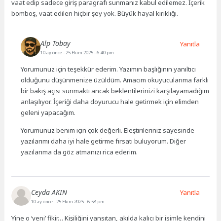
vaat edip sadece giriş paragrafı sunmanız kabul edilemez. İçerik
bomboş, vaat edilen hiçbir şey yok. Büyük hayal kırıklığı.
Alp Tobay
Yanıtla
10 ay önce
- 25 Ekim 2025 - 6:40 pm
Yorumunuz için teşekkür ederim. Yazımın başlığının yanıltıcı
olduğunu düşünmenize üzüldüm. Amacım okuyucularıma farklı
bir bakış açısı sunmaktı ancak beklentilerinizi karşılayamadığım
anlaşılıyor. İçeriği daha doyurucu hale getirmek için elimden
geleni yapacağım.
Yorumunuz benim için çok değerli. Eleştirileriniz sayesinde
yazılarımı daha iyi hale getirme fırsatı buluyorum. Diğer
yazılarıma da göz atmanızı rica ederim.
Ceyda AKIN
Yanıtla
10 ay önce
- 25 Ekim 2025 - 6:58 pm
Yine o ‘yeni’ fikir… Kişiliğini yansıtan, akılda kalıcı bir isimle kendini