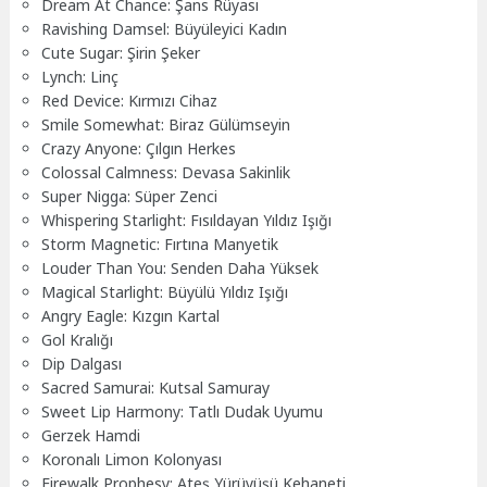
Dream At Chance: Şans Rüyası
Ravishing Damsel: Büyüleyici Kadın
Cute Sugar: Şirin Şeker
Lynch: Linç
Red Device: Kırmızı Cihaz
Smile Somewhat: Biraz Gülümseyin
Crazy Anyone: Çılgın Herkes
Colossal Calmness: Devasa Sakinlik
Super Nigga: Süper Zenci
Whispering Starlight: Fısıldayan Yıldız Işığı
Storm Magnetic: Fırtına Manyetik
Louder Than You: Senden Daha Yüksek
Magical Starlight: Büyülü Yıldız Işığı
Angry Eagle: Kızgın Kartal
Gol Kralığı
Dip Dalgası
Sacred Samurai: Kutsal Samuray
Sweet Lip Harmony: Tatlı Dudak Uyumu
Gerzek Hamdi
Koronalı Limon Kolonyası
Firewalk Prophesy: Ateş Yürüyüşü Kehaneti