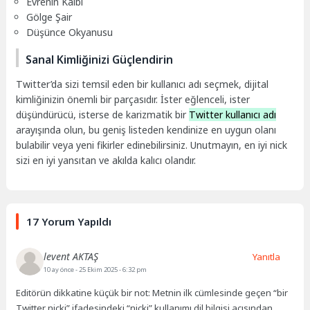
Evrenin Kalbi
Gölge Şair
Düşünce Okyanusu
Sanal Kimliğinizi Güçlendirin
Twitter’da sizi temsil eden bir kullanıcı adı seçmek, dijital
kimliğinizin önemli bir parçasıdır. İster eğlenceli, ister
düşündürücü, isterse de karizmatik bir
Twitter kullanıcı adı
arayışında olun, bu geniş listeden kendinize en uygun olanı
bulabilir veya yeni fikirler edinebilirsiniz. Unutmayın, en iyi nick
sizi en iyi yansıtan ve akılda kalıcı olandır.
17 Yorum Yapıldı
levent AKTAŞ
Yanıtla
10 ay önce
- 25 Ekim 2025 - 6:32 pm
Editörün dikkatine küçük bir not: Metnin ilk cümlesinde geçen “bir
Twitter nicki” ifadesindeki “nicki” kullanımı dil bilgisi açısından