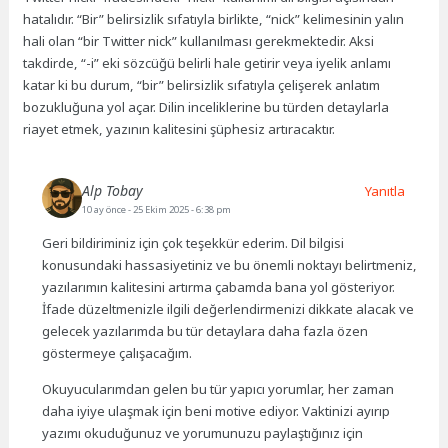
hatalıdır. “Bir” belirsizlik sıfatıyla birlikte, “nick” kelimesinin yalın
hali olan “bir Twitter nick” kullanılması gerekmektedir. Aksi
takdirde, “-i” eki sözcüğü belirli hale getirir veya iyelik anlamı
katar ki bu durum, “bir” belirsizlik sıfatıyla çelişerek anlatım
bozukluğuna yol açar. Dilin inceliklerine bu türden detaylarla
riayet etmek, yazının kalitesini şüphesiz artıracaktır.
Alp Tobay
Yanıtla
10 ay önce
- 25 Ekim 2025 - 6:38 pm
Geri bildiriminiz için çok teşekkür ederim. Dil bilgisi
konusundaki hassasiyetiniz ve bu önemli noktayı belirtmeniz,
yazılarımın kalitesini artırma çabamda bana yol gösteriyor.
İfade düzeltmenizle ilgili değerlendirmenizi dikkate alacak ve
gelecek yazılarımda bu tür detaylara daha fazla özen
göstermeye çalışacağım.
Okuyucularımdan gelen bu tür yapıcı yorumlar, her zaman
daha iyiye ulaşmak için beni motive ediyor. Vaktinizi ayırıp
yazımı okuduğunuz ve yorumunuzu paylaştığınız için