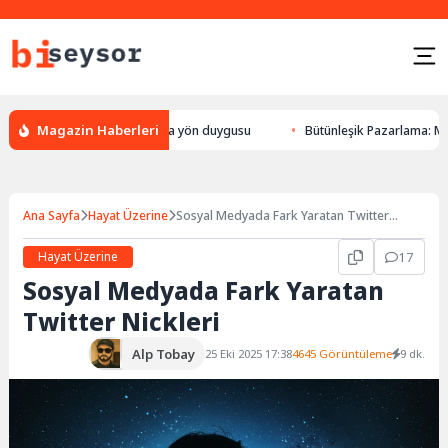
Magazin Haberleri
n bulması, hayvanlarda yön duygusu
Bütünleşik Pazarlama: Markalarla G
Ana Sayfa
Hayat Üzerine
Sosyal Medyada Fark Yaratan Twitter
Nickleri
Hayat Üzerine
17
Sosyal Medyada Fark Yaratan
Twitter Nickleri
Alp Tobay
25 Eki 2025 17:38
4645 Görüntüleme
9 dk.