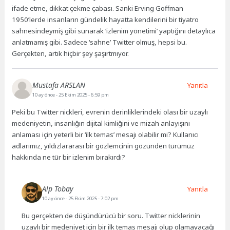
ifade etme, dikkat çekme çabası. Sanki Erving Goffman
1950’lerde insanların gündelik hayatta kendilerini bir tiyatro
sahnesindeymiş gibi sunarak ‘izlenim yönetimi’ yaptığını detaylıca
anlatmamış gibi. Sadece ‘sahne’ Twitter olmuş, hepsi bu.
Gerçekten, artık hiçbir şey şaşırtmıyor.
Mustafa ARSLAN
Yanıtla
10 ay önce
- 25 Ekim 2025 - 6:59 pm
Peki bu Twitter nickleri, evrenin derinliklerindeki olası bir uzaylı
medeniyetin, insanlığın dijital kimliğini ve mizah anlayışını
anlaması için yeterli bir ‘ilk temas’ mesajı olabilir mi? Kullanıcı
adlarımız, yıldızlararası bir gözlemcinin gözünden türümüz
hakkında ne tür bir izlenim bırakırdı?
Alp Tobay
Yanıtla
10 ay önce
- 25 Ekim 2025 - 7:02 pm
Bu gerçekten de düşündürücü bir soru. Twitter nicklerinin
uzaylı bir medeniyet için bir ilk temas mesajı olup olamayacağı