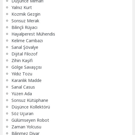
Düşünce Mimarı
Yalnız Kurt
Kozmik Gezgin
Sonsuz Merak
Bilinçli Rüyacı
Hayalperest Mühendis
Kelime Cambazı
Sanal Şövalye
Dijital Filozof
Zihin Kaşifi
Gölge Savaşçısı
Yıldız Tozu
Karanlık Madde
Sanal Casus
Yüzen Ada
Sonsuz Kütüphane
Düşünce Kollektörü
Söz Uçuran
Gülümseyen Robot
Zaman Yolcusu
Bilinmez Diyar