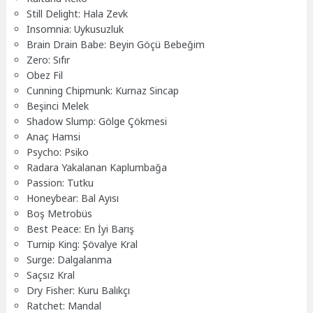
Still Delight: Hala Zevk
Insomnia: Uykusuzluk
Brain Drain Babe: Beyin Göçü Bebeğim
Zero: Sıfır
Obez Fil
Cunning Chipmunk: Kurnaz Sincap
Beşinci Melek
Shadow Slump: Gölge Çökmesi
Anaç Hamsi
Psycho: Psiko
Radara Yakalanan Kaplumbağa
Passion: Tutku
Honeybear: Bal Ayısı
Boş Metrobüs
Best Peace: En İyi Barış
Turnip King: Şövalye Kral
Surge: Dalgalanma
Saçsız Kral
Dry Fisher: Kuru Balıkçı
Ratchet: Mandal