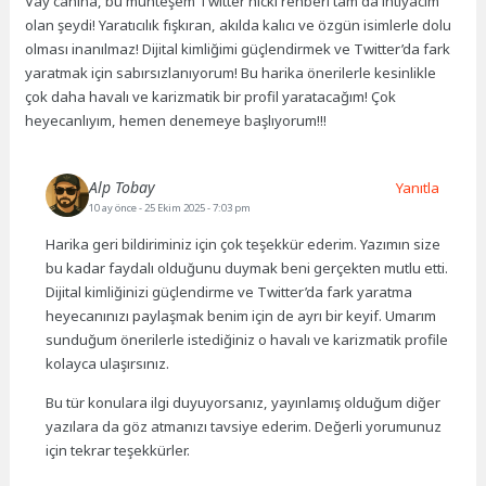
Vay canına, bu muhteşem Twitter nicki rehberi tam da ihtiyacım
olan şeydi! Yaratıcılık fışkıran, akılda kalıcı ve özgün isimlerle dolu
olması inanılmaz! Dijital kimliğimi güçlendirmek ve Twitter’da fark
yaratmak için sabırsızlanıyorum! Bu harika önerilerle kesinlikle
çok daha havalı ve karizmatik bir profil yaratacağım! Çok
heyecanlıyım, hemen denemeye başlıyorum!!!
Alp Tobay
Yanıtla
10 ay önce
- 25 Ekim 2025 - 7:03 pm
Harika geri bildiriminiz için çok teşekkür ederim. Yazımın size
bu kadar faydalı olduğunu duymak beni gerçekten mutlu etti.
Dijital kimliğinizi güçlendirme ve Twitter’da fark yaratma
heyecanınızı paylaşmak benim için de ayrı bir keyif. Umarım
sunduğum önerilerle istediğiniz o havalı ve karizmatik profile
kolayca ulaşırsınız.
Bu tür konulara ilgi duyuyorsanız, yayınlamış olduğum diğer
yazılara da göz atmanızı tavsiye ederim. Değerli yorumunuz
için tekrar teşekkürler.