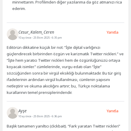
minnettarım. Profilimden diğer yazılarıma da göz atmanızı rica
ederim.
Cesur_Kalem_Ceren
Yanıtla
10 ay önce
- 25 Ekim 2025 - 6:35 pm
Editörün dikkatine küçük bir not: “İşte dijital varlığınızı
güçlendirecek birbirinden özgün ve karizmatik Twitter nickleri.” ve
“İşte hem yaratıcı Twitter nickleri hem de özgünlüğünüzü ortaya
koyacak isimler.” cümlelerinde, vurgu edatı olan “İşte”
sözcüğünden sonra bir virgül eksikliği bulunmaktadır. Bu tür giriş
ifadelerinin ardından virgül kullanılması, cümlenin yapısını
netleştirir ve okuma akıcılığını artırır; bu, Türkçe noktalama
kurallarının temel prensiplerindendir.
Ayşe
Yanıtla
10 ay önce
- 25 Ekim 2025 - 6:36 pm
Başlık tamamen yanıltıcı (clickbait). “Fark yaratan Twitter nickleri”