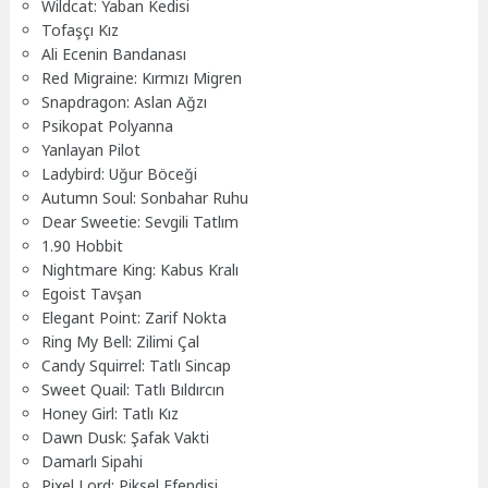
Wildcat: Yaban Kedisi
Tofaşçı Kız
Ali Ecenin Bandanası
Red Migraine: Kırmızı Migren
Snapdragon: Aslan Ağzı
Psikopat Polyanna
Yanlayan Pilot
Ladybird: Uğur Böceği
Autumn Soul: Sonbahar Ruhu
Dear Sweetie: Sevgili Tatlım
1.90 Hobbit
Nightmare King: Kabus Kralı
Egoist Tavşan
Elegant Point: Zarif Nokta
Ring My Bell: Zilimi Çal
Candy Squirrel: Tatlı Sincap
Sweet Quail: Tatlı Bıldırcın
Honey Girl: Tatlı Kız
Dawn Dusk: Şafak Vakti
Damarlı Sipahi
Pixel Lord: Piksel Efendisi