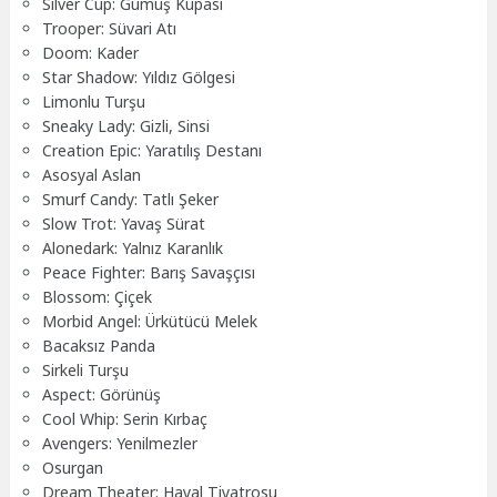
Silver Cup: Gümüş Kupası
Trooper: Süvari Atı
Doom: Kader
Star Shadow: Yıldız Gölgesi
Limonlu Turşu
Sneaky Lady: Gizli, Sinsi
Creation Epic: Yaratılış Destanı
Asosyal Aslan
Smurf Candy: Tatlı Şeker
Slow Trot: Yavaş Sürat
Alonedark: Yalnız Karanlık
Peace Fighter: Barış Savaşçısı
Blossom: Çiçek
Morbid Angel: Ürkütücü Melek
Bacaksız Panda
Sirkeli Turşu
Aspect: Görünüş
Cool Whip: Serin Kırbaç
Avengers: Yenilmezler
Osurgan
Dream Theater: Hayal Tiyatrosu