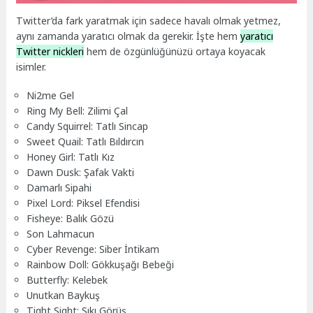
Twitter’da fark yaratmak için sadece havalı olmak yetmez,
aynı zamanda yaratıcı olmak da gerekir. İşte hem
yaratıcı
Twitter nickleri
hem de özgünlüğünüzü ortaya koyacak
isimler.
Ni2me Gel
Ring My Bell: Zilimi Çal
Candy Squirrel: Tatlı Sincap
Sweet Quail: Tatlı Bıldırcın
Honey Girl: Tatlı Kız
Dawn Dusk: Şafak Vakti
Damarlı Sipahi
Pixel Lord: Piksel Efendisi
Fisheye: Balık Gözü
Son Lahmacun
Cyber Revenge: Siber İntikam
Rainbow Doll: Gökkuşağı Bebeği
Butterfly: Kelebek
Unutkan Baykuş
Tight Sight: Sıkı Görüş