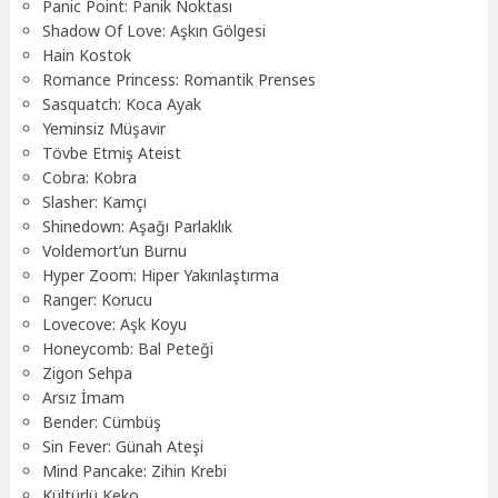
Panic Point: Panik Noktası
Shadow Of Love: Aşkın Gölgesi
Hain Kostok
Romance Princess: Romantik Prenses
Sasquatch: Koca Ayak
Yeminsiz Müşavir
Tövbe Etmiş Ateist
Cobra: Kobra
Slasher: Kamçı
Shinedown: Aşağı Parlaklık
Voldemort’un Burnu
Hyper Zoom: Hiper Yakınlaştırma
Ranger: Korucu
Lovecove: Aşk Koyu
Honeycomb: Bal Peteği
Zigon Sehpa
Arsız İmam
Bender: Cümbüş
Sin Fever: Günah Ateşi
Mind Pancake: Zihin Krebi
Kültürlü Keko