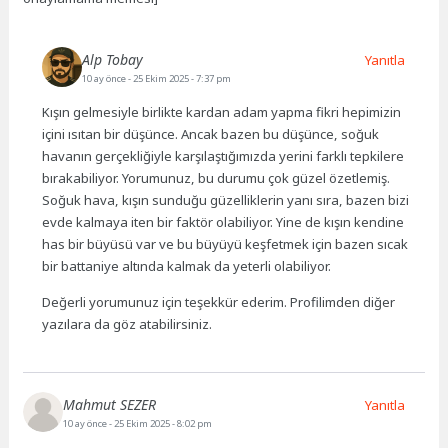
Alp Tobay
Yanıtla
10 ay önce
- 25 Ekim 2025 - 7:37 pm
Kışın gelmesiyle birlikte kardan adam yapma fikri hepimizin
içini ısıtan bir düşünce. Ancak bazen bu düşünce, soğuk
havanın gerçekliğiyle karşılaştığımızda yerini farklı tepkilere
bırakabiliyor. Yorumunuz, bu durumu çok güzel özetlemiş.
Soğuk hava, kışın sunduğu güzelliklerin yanı sıra, bazen bizi
evde kalmaya iten bir faktör olabiliyor. Yine de kışın kendine
has bir büyüsü var ve bu büyüyü keşfetmek için bazen sıcak
bir battaniye altında kalmak da yeterli olabiliyor.
Değerli yorumunuz için teşekkür ederim. Profilimden diğer
yazılara da göz atabilirsiniz.
Mahmut SEZER
Yanıtla
10 ay önce
- 25 Ekim 2025 - 8:02 pm