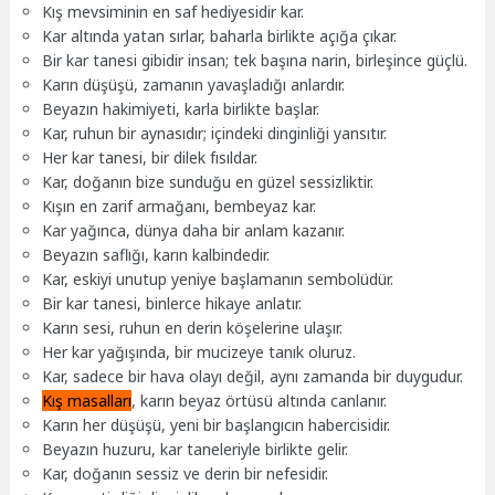
Kış mevsiminin en saf hediyesidir kar.
Kar altında yatan sırlar, baharla birlikte açığa çıkar.
Bir kar tanesi gibidir insan; tek başına narin, birleşince güçlü.
Karın düşüşü, zamanın yavaşladığı anlardır.
Beyazın hakimiyeti, karla birlikte başlar.
Kar, ruhun bir aynasıdır; içindeki dinginliği yansıtır.
Her kar tanesi, bir dilek fısıldar.
Kar, doğanın bize sunduğu en güzel sessizliktir.
Kışın en zarif armağanı, bembeyaz kar.
Kar yağınca, dünya daha bir anlam kazanır.
Beyazın saflığı, karın kalbindedir.
Kar, eskiyi unutup yeniye başlamanın sembolüdür.
Bir kar tanesi, binlerce hikaye anlatır.
Karın sesi, ruhun en derin köşelerine ulaşır.
Her kar yağışında, bir mucizeye tanık oluruz.
Kar, sadece bir hava olayı değil, aynı zamanda bir duygudur.
Kış masalları
, karın beyaz örtüsü altında canlanır.
Karın her düşüşü, yeni bir başlangıcın habercisidir.
Beyazın huzuru, kar taneleriyle birlikte gelir.
Kar, doğanın sessiz ve derin bir nefesidir.