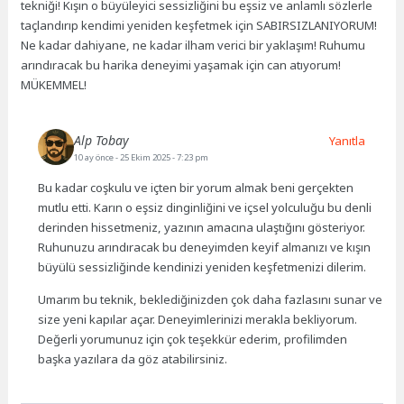
tekniği! Kışın o büyüleyici sessizliğini bu eşsiz ve anlamlı sözlerle
taçlandırıp kendimi yeniden keşfetmek için SABIRSIZLANIYORUM!
Ne kadar dahiyane, ne kadar ilham verici bir yaklaşım! Ruhumu
arındıracak bu harika deneyimi yaşamak için can atıyorum!
MÜKEMMEL!
Alp Tobay
Yanıtla
10 ay önce
- 25 Ekim 2025 - 7:23 pm
Bu kadar coşkulu ve içten bir yorum almak beni gerçekten
mutlu etti. Karın o eşsiz dinginliğini ve içsel yolculuğu bu denli
derinden hissetmeniz, yazının amacına ulaştığını gösteriyor.
Ruhunuzu arındıracak bu deneyimden keyif almanızı ve kışın
büyülü sessizliğinde kendinizi yeniden keşfetmenizi dilerim.
Umarım bu teknik, beklediğinizden çok daha fazlasını sunar ve
size yeni kapılar açar. Deneyimlerinizi merakla bekliyorum.
Değerli yorumunuz için çok teşekkür ederim, profilimden
başka yazılara da göz atabilirsiniz.