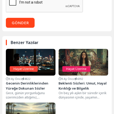
GÖNDER
Benzer Yazılar
Hayat Üzerine
Hayat Üzerine
9 Ay Önce
4822
9 Ay Önce
4392
Gecenin Derinliklerinden
Beklenti Sözleri: Umut, Hayal
Yüreğe Dokunan Sözler
Kırıklığı ve Bilgelik
Gece, günün yorgunluğunu
On beş yılı aşkın bir süredir içerik
üzerimizden attığımız,
dünyasının içinde, yaşamın
düşüncelerimizle baş başa
karmaşık dinamiklerini ve insan
kaldığımız, bazen
ruhunun...
hüzünlendiğimiz, bazen de umutla