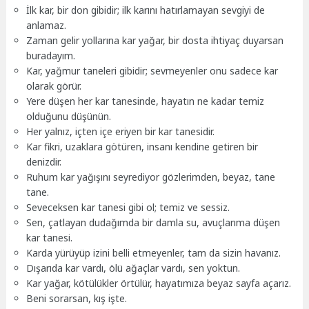
İlk kar, bir don gibidir; ilk karını hatırlamayan sevgiyi de
anlamaz.
Zaman gelir yollarına kar yağar, bir dosta ihtiyaç duyarsan
buradayım.
Kar, yağmur taneleri gibidir; sevmeyenler onu sadece kar
olarak görür.
Yere düşen her kar tanesinde, hayatın ne kadar temiz
olduğunu düşünün.
Her yalnız, içten içe eriyen bir kar tanesidir.
Kar fikri, uzaklara götüren, insanı kendine getiren bir
denizdir.
Ruhum kar yağışını seyrediyor gözlerimden, beyaz, tane
tane.
Seveceksen kar tanesi gibi ol; temiz ve sessiz.
Sen, çatlayan dudağımda bir damla su, avuçlarıma düşen
kar tanesi.
Karda yürüyüp izini belli etmeyenler, tam da sizin havanız.
Dışarıda kar vardı, ölü ağaçlar vardı, sen yoktun.
Kar yağar, kötülükler örtülür, hayatımıza beyaz sayfa açarız.
Beni sorarsan, kış işte.