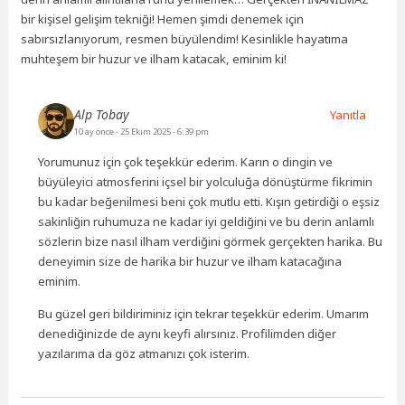
bir kişisel gelişim tekniği! Hemen şimdi denemek için
sabırsızlanıyorum, resmen büyülendim! Kesinlikle hayatıma
muhteşem bir huzur ve ilham katacak, eminim ki!
Alp Tobay
Yanıtla
10 ay önce
- 25 Ekim 2025 - 6:39 pm
Yorumunuz için çok teşekkür ederim. Karın o dingin ve
büyüleyici atmosferini içsel bir yolculuğa dönüştürme fikrimin
bu kadar beğenilmesi beni çok mutlu etti. Kışın getirdiği o eşsiz
sakinliğin ruhumuza ne kadar iyi geldiğini ve bu derin anlamlı
sözlerin bize nasıl ilham verdiğini görmek gerçekten harika. Bu
deneyimin size de harika bir huzur ve ilham katacağına
eminim.
Bu güzel geri bildiriminiz için tekrar teşekkür ederim. Umarım
denediğinizde de aynı keyfi alırsınız. Profilimden diğer
yazılarıma da göz atmanızı çok isterim.