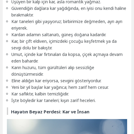
Üşüyen bir kalp için kar, asla romantik yağmaz.
Güvendiğin dağlara kar yağdığında, en iyisi onu kendi haline
bırakmaktır.
Kar taneleri gibi yaşıyoruz; birbirimize değmeden, ayrı ayrı
eriyerek.
Kardan adamın saltanatı, güneş doğana kadardır.
Kar, bir çift eldiven, içimizdeki çocuğu keşfetmek ya da
sevgi dolu bir bakıştır.
Umut, içinde kar fırtınaları da kopsa, çiçek açmaya devam
eden bahardır.
Karın huzuru, tüm gürültüleri alıp sessizliğe
dönüştürmesidir.
Eline aldığın kar eriyorsa, sevgini gösteriyordur.
Yeni bir yıl başlar kar yağınca; hem zarif hem cesur.
Kar saflıktır, kalbin temizliğidir.
İşte böyledir kar taneleri; kışın zarif heceleri.
Hayatın Beyaz Perdesi: Kar ve İnsan