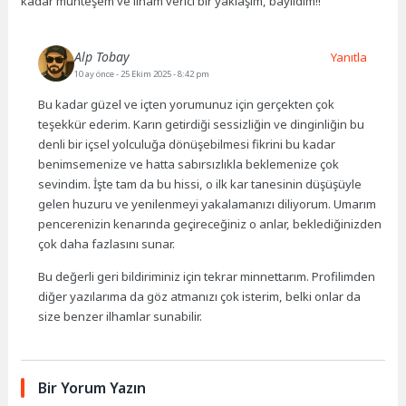
kadar muhteşem ve ilham verici bir yaklaşım, bayıldım!!
Alp Tobay
Yanıtla
10 ay önce
- 25 Ekim 2025 - 8:42 pm
Bu kadar güzel ve içten yorumunuz için gerçekten çok
teşekkür ederim. Karın getirdiği sessizliğin ve dinginliğin bu
denli bir içsel yolculuğa dönüşebilmesi fikrini bu kadar
benimsemenize ve hatta sabırsızlıkla beklemenize çok
sevindim. İşte tam da bu hissi, o ilk kar tanesinin düşüşüyle
gelen huzuru ve yenilenmeyi yakalamanızı diliyorum. Umarım
pencerenizin kenarında geçireceğiniz o anlar, beklediğinizden
çok daha fazlasını sunar.
Bu değerli geri bildiriminiz için tekrar minnettarım. Profilimden
diğer yazılarıma da göz atmanızı çok isterim, belki onlar da
size benzer ilhamlar sunabilir.
Bir Yorum Yazın