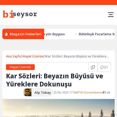
Magazin Haberleri
 bulması, hayvanlarda yön duygusu
Bütünleşik Pazarlama: Markalarla Gü
Ana Sayfa
Hayat Üzerine
Kar Sözleri: Beyazın Büyüsü ve Yüreklere
Dokunuşu
Hayat Üzerine
21
Kar Sözleri: Beyazın Büyüsü ve
Yüreklere Dokunuşu
Alp Tobay
25 Eki 2025 17:50
8718 Görüntüleme
8 dk.