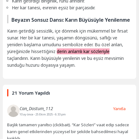
Karın getirdiği dinginlik, ruhu arındırır.
Her kar tanesi, evrenin eşsiz bir parçasıdır.
Beyazın Sonsuz Dansı: Karın Büyüsüyle Yenilenme
Karın getirdiği sessizlik, içe dönmek için mükemmel bir fırsat
sunar. Her bir kar tanesi, yaşamın döngüsünü, saflığı ve
yeniden başlama umudunu sembolize eder. Bu özel anları,
yüreğinizde hissettiğiniz
derin anlamlı kar sözleriyle
taçlandırın. Karın büyüsüyle yenilenin ve bu eşsiz mevsimin
sunduğu huzuru doyasıya yaşayın.
21 Yorum Yapıldı
Can_Dostum_112
Yanıtla
10 ay önce
- 25 Ekim 2025 - 6:33 pm
Başlık tamamen yanıltıcı (clickbait). “Kar Sözleri” vaat edip sadece
karın genel etkilerinden yüzeysel bir şekilde bahsedilmesi hayal
kırıklığı.