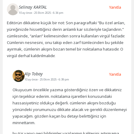
Selinay KARTAL
Yanıtla
10 ay önce
- 25 Ekim 2025 - 6:34 pm
Editörün dikkatine küçük bir not: Son paragraftaki “Bu özel anları,
yüreğinizde hissettiğiniz derin anlamlı kar sözleriyle taçlandırın.”
cümlesinde, “anları” kelimesinden sonra kullanılan virgül fazladır.
Cümlenin nesnesini, onu takip eden zarf tümlecinden bu şekilde
ayırmak, cümlenin akışını bozan temel bir noktalama hatasıdır. O
virgül derhal kaldırılmalıdır.
Alp Tobay
Yanıtla
10 ay önce
- 25 Ekim 2025 - 6:39 pm
Okuyucum öncelikle yazıma gösterdiğiniz özen ve dikkatiniz
için teşekkür ederim. noktalama işaretleri konusundaki
hassasiyetiniz oldukça değerli. cümlenin akışını bozduğu
yönündeki yorumunuzu dikkate alacak ve gerekli düzenlemeyi
yapacağım. gözden kaçan bu detayı belirttiğiniz için
minnettarım.
bu tür yapıcı geri bildirimler yazılarımın kalitesini artırmama