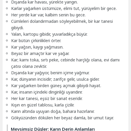
Dışarıda kar havası, yürekte yangın.
Karlar yağarken üstümüze, elimi tut, yürüyelim bir gece.
Her yerde kar var, kalbim senin bu gece.
Cümleleri dolandırmadan söyleyebilmek, bir kar tanesi
gibiydi.
Yalan, kartopu gibidir, yuvarladıkça büyür.
Kar bütün çirkinlikleri örter.
Kar yağsın, kaygı yağmasın.
Beyaz bir amaçtır kar ve yağar.
Kar; karnı toka, sırtı peke, cebinde harçlığı olana, evi damı
çatısı olana zevktir.
Dışarıda kar yağıyor, benim içime yağmur.
Kar, dünyanın incisidir; zarifçe gelir, usulca gider.
Kar yağarken birden güneş açmak gibiydi hayat.
Kar, insanın içindeki dinginliği uyandırır.
Her kar tanesi, eşsiz bir sanat eseridir.
Kışın en güzel tablosu, karla çizilir.
Karın altında uyuyan doğa, bahara hazırlanır.
Gökyüzünden dökülen her beyaz damla, bir umut taşır.
Mevsimsiz Düşler: Karın Derin Anlamları