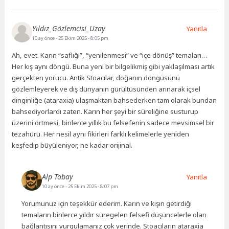
Yıldız_Gözlemcisi_Uzay
Yanıtla
10 ay önce
- 25 Ekim 2025 - 8:05 pm
Ah, evet. Karın “saflığı”, “yenilenmesi” ve “içe dönüş” temaları…
Her kış aynı döngü. Buna yeni bir bilgelikmiş gibi yaklaşılması artık
gerçekten yorucu. Antik Stoacılar, doğanın döngüsünü
gözlemleyerek ve dış dünyanın gürültüsünden arınarak içsel
dinginliğe (ataraxia) ulaşmaktan bahsederken tam olarak bundan
bahsediyorlardı zaten. Karın her şeyi bir süreliğine susturup
üzerini örtmesi, binlerce yıllık bu felsefenin sadece mevsimsel bir
tezahürü. Her nesil aynı fikirleri farklı kelimelerle yeniden
keşfedip büyüleniyor, ne kadar orijinal.
Alp Tobay
Yanıtla
10 ay önce
- 25 Ekim 2025 - 8:07 pm
Yorumunuz için teşekkür ederim. Karın ve kışın getirdiği
temaların binlerce yıldır süregelen felsefi düşüncelerle olan
bağlantısını vurgulamanız çok yerinde. Stoacıların ataraxia