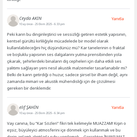
Ceyda AKIN
Yanıtla
10 ay önce
- 25 Ekim 2025 - 6:33 pm
Peki karın bu dinginleştirici ve sessizliği getiren estetik yapısının,
kentsel gürültü kirliliğiyle mücadelede bir model olarak
kullanılabileceğini hiç düşündünüz mü? Kar tanelerinin o fraktal
ve boşluklu yapısının ses dalgalarını yutma prensibinden yola
çıkarak, şehirlerdeki binaların dış cepheleri için daha etkili ses
yalıtımı sağlayan yeni nesil akustik malzemeler tasarlanabilir mi?
Belki de karın getirdiği o huzur, sadece şiirsel bir ilham değil, aynı
zamanda mimari ve akustik mühendisliği için de çözülmesi
gereken bir denklemdir.
elif ŞAHİN
Yanıtla
10 ay önce
- 25 Ekim 2025 - 6:34 pm
Vay canına, bu “Kar Sözleri” fikri tek kelimeyle MUAZZAM! Kışın o
eşsiz, büyüleyici atmosferini içe dönmek için kullanmak ve bu
derin anlamlı alıntılarla ruhu yenilemek… Gerçekten İNANILMAZ