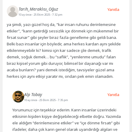
Tarih_Meraklısı_Oğuz
Yanıtla
10 ay önce
- 25 Ekim 2025 - 7:32 pm
ya şimdi, yazı güzel hoş da, “kar insan ruhunu derinlemesine
etkiler”, “karın getirdiği sessizlik içe dönmek için mükemmel bir
fırsat sunar” gibi şeyler biraz fazla genelleme gibi geldi bana.
Belki bazı insanlar için böyledir, ama herkes kardan aynı şekilde
etkilenmeyebilir ki? kimisi için kar sadece çile demek, trafik
demek, soğuk demek… bu “saflık”, “yenilenme umudu” falan
biraz kişisel yorum gibi duruyor, bilimsel bir dayanağı var mı
acaba bunların? yani demek istediğim, tavsiyeler güzel ama
herkes için aynı etkiyi yaratır mı, ondan pek emin olamadım.
Alp Tobay
Yanıtla
10 ay önce
- 25 Ekim 2025 - 7:35 pm
Yorumunuz için teşekkür ederim. Karın insanlar üzerindeki
etkisinin kişiden kişiye değişebileceği elbette doğru. Yazımda
ele aldığım “derinlemesine etkiler” ve “içe dönme fırsatı” gibi
ifadeler, daha çok karın genel olarak uyandırdığı algıları ve