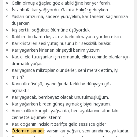
Gelin olmuş ağaçlar, göz alabildiğine her yer ferah.
İstanbul’a kar yağıyordu, Galata Haliç’e gebeyken.
Yaslan omzuma, sadece yürüyelim, kar taneleri saçlarımıza
düşerken.
Kış sertti, soğuktu; ölümüne üşüyorduk.
Rabbim bu karda kışta, evi barkı olmayana yardım etsin.
Kar kristalleri sesi yutar, huzurlu bir sessizlik bırakır.
Kar yağarken kirlenen bir şeydi benim yüzüm.
Kar, el ele tutuşanlar için romantik, elleri cebinde olanlar için
dramatik yağar.
Kar yağınca mikroplar ölür derler, seni merak ettim, iyi
misin?
Karın ilk düşüşü, uyandığında farklı bir dünyaya göz
açmaktır.
Kar yağacak, bembeyaz olacak unutulmuşluğum.
Kar yağarken birden güneş açmak gibiydi hayatım.
Anne, ölüm kar gibi yağsa da, ben ayaklarının altındaki
cennette üşümek isterim.
Kar, doğanın incisidir; zarifçe gelir, sessizce gider.
Özlemim sanadır
, varsın kar yağsın, seni arındırıncaya kadar.