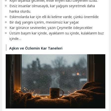
Kışın dışarıda gezenler, evde eriyen ilacı izleyenleri üzdü.
Evsiz insanlar olmasaydı, kar yağışını seyretmek daha
harika olurdu.
Eskimolarda kar için elli iki kelime vardır, çünkü önemlidir.
Bir dağ yangını içerim, mevsimsiz kar yağar.
Kar görünce sevinenler, yazın Çeşme’de ödeşecekler.
Üstüm başım kar içinde, ayaklarım su içinde, kulaklarım buz
içinde…
Aşkın ve Özlemin Kar Taneleri