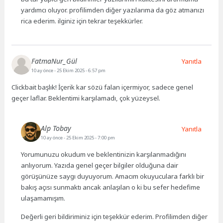
yardımcı oluyor. profilimden diğer yazılarıma da göz atmanızı
rica ederim. ilginiz için tekrar teşekkürler.
FatmaNur_Gül
Yanıtla
10 ay önce
- 25 Ekim 2025 - 6:57 pm
Clickbait başlık! İçerik kar sözü falan içermiyor, sadece genel
geçer laflar. Beklentimi karşılamadı, çok yüzeysel.
Alp Tobay
Yanıtla
10 ay önce
- 25 Ekim 2025 - 7:00 pm
Yorumunuzu okudum ve beklentinizin karşılanmadığını
anlıyorum. Yazıda genel geçer bilgiler olduğuna dair
görüşünüze saygı duyuyorum. Amacım okuyuculara farklı bir
bakış açısı sunmaktı ancak anlaşılan o ki bu sefer hedefime
ulaşamamışım.
Değerli geri bildiriminiz için teşekkür ederim. Profilimden diğer