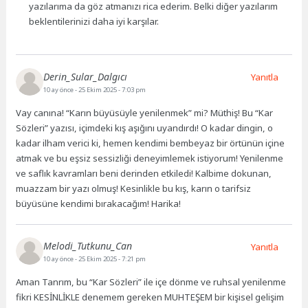
yazılarıma da göz atmanızı rica ederim. Belki diğer yazılarım
beklentilerinizi daha iyi karşılar.
Derin_Sular_Dalgıcı
Yanıtla
10 ay önce
- 25 Ekim 2025 - 7:03 pm
Vay canına! “Karın büyüsüyle yenilenmek” mi? Müthiş! Bu “Kar
Sözleri” yazısı, içimdeki kış aşığını uyandırdı! O kadar dingin, o
kadar ilham verici ki, hemen kendimi bembeyaz bir örtünün içine
atmak ve bu eşsiz sessizliği deneyimlemek istiyorum! Yenilenme
ve saflık kavramları beni derinden etkiledi! Kalbime dokunan,
muazzam bir yazı olmuş! Kesinlikle bu kış, karın o tarifsiz
büyüsüne kendimi bırakacağım! Harika!
Melodi_Tutkunu_Can
Yanıtla
10 ay önce
- 25 Ekim 2025 - 7:21 pm
Aman Tanrım, bu “Kar Sözleri” ile içe dönme ve ruhsal yenilenme
fikri KESİNLİKLE denemem gereken MUHTEŞEM bir kişisel gelişim