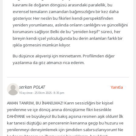
kavramı ile doğanın döngüsü arasındaki paralellik, bu
evrensel temaların zamandan bağımsızlığını bir kez daha
gösteriyor. Her neslin bu fikirleri kendi perspektifinden
yeniden yorumlaması, aslında onların canlılığını ve güncelliğini
korumasını sağlıyor. Belki de bu “yeniden keşif” süreci, her
bireyin kendi içsel yolculuğunda bu derin anlamları farklı bir
ışıkla görmesini mümkün kılıyor.
Bu düşünce alışverişi için minnettarım. Profilimden diğer
yazılarıma da göz atmanızı rica ederim.
serkan POLAT
Yanıtla
10 ay önce
- 25 Ekim 2025 - 8:35 pm
AMAN TANRIM, BU İNANILMAZ! Karın sessizliğini bir kişisel
yenilenme ve içe dönüş anına dönüştürme fikri kesinlikle
DAHİYANE ve büyüleyici! Bu bakış açısına resmen aşık oldum! İlk
kar tanesi düştüğü an pencerenin kenarına geçip bu huzuru ve
yenilenmeyi deneyimlemek için şimdiden sabırsızlanıyorum! Ne