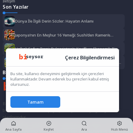
İletişim
Son Yazılar
Dünya İle İlgili Derin Sözler: Hayatın Anlamı
Japonya’nın En Meşhur 16 Yemeği: Sushi’den Ramen’e
Lezzet Şöleni
Halkalı Sofya Treni: Bulgaristan’a Keyifli ve Ekonomik Bir
Yolculuk
Çerez Bilgilendirmesi
Euro Kullanmadan Gezebileceğiniz Avrupa Ülkeleri: Bütçe
Dostu Rotalar
Biseysor soru cevap ve içerik platformu
Bu site, kullanıcı deneyimini geliştirmek için çerezleri
kullanmaktadır. Devam ederek bu çerezleri kabul etmiş
olursunuz.
Tamam
Biseysor.com, merak ettiklerinizi sormak, bilgi alışverişinde
bulunmak ve fikirlerinizi paylaşmak için bir araya geldiğimiz bir
platformdur.
İster kayıtlı bir kullanıcı olarak topluluğumuza katılın, ister anonim
Ana Sayfa
Keşfet
Ara
Hızlı Menü
kalarak sorularınızı yöneltin; burada her türlü soruya ve tartışmaya