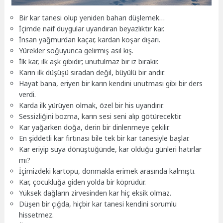
Bir kar tanesi olup yeniden baharı düşlemek…
İçimde naif duygular uyandıran beyazlıktır kar.
İnsan yağmurdan kaçar, kardan koşar dışarı.
Yürekler soğuyunca gelirmiş asıl kış.
İlk kar, ilk aşk gibidir; unutulmaz bir iz bırakır.
Karın ilk düşüşü sıradan değil, büyülü bir andır.
Hayat bana, eriyen bir karın kendini unutması gibi bir ders
verdi.
Karda ilk yürüyen olmak, özel bir his uyandırır.
Sessizliğini bozma, karın sesi seni alıp götürecektir.
Kar yağarken doğa, derin bir dinlenmeye çekilir.
En şiddetli kar fırtınası bile tek bir kar tanesiyle başlar.
Kar eriyip suya dönüştüğünde, kar olduğu günleri hatırlar
mı?
İçimizdeki kartopu, donmakla erimek arasında kalmıştı.
Kar, çocukluğa giden yolda bir köprüdür.
Yüksek dağların zirvesinden kar hiç eksik olmaz.
Düşen bir çığda, hiçbir kar tanesi kendini sorumlu
hissetmez.