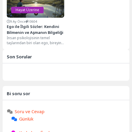
dolduğumuz...
Hayat Üzerine
9 Ay Önce
10604
Ego ile İlgili Sözler: Kendini
Bilmenin ve Aşmanın Bilgeliği
İnsan psikolojisinin temel
taşlarından biri olan ego, bireyin
kendini algılama biçimi, dünyayla
olan etkileşimlerinde benliğini...
Son Sorular
Bi soru sor
Soru ve Cevap
Günlük