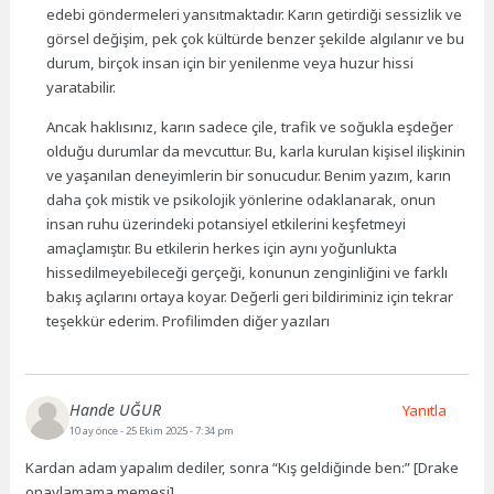
edebi göndermeleri yansıtmaktadır. Karın getirdiği sessizlik ve
görsel değişim, pek çok kültürde benzer şekilde algılanır ve bu
durum, birçok insan için bir yenilenme veya huzur hissi
yaratabilir.
Ancak haklısınız, karın sadece çile, trafik ve soğukla eşdeğer
olduğu durumlar da mevcuttur. Bu, karla kurulan kişisel ilişkinin
ve yaşanılan deneyimlerin bir sonucudur. Benim yazım, karın
daha çok mistik ve psikolojik yönlerine odaklanarak, onun
insan ruhu üzerindeki potansiyel etkilerini keşfetmeyi
amaçlamıştır. Bu etkilerin herkes için aynı yoğunlukta
hissedilmeyebileceği gerçeği, konunun zenginliğini ve farklı
bakış açılarını ortaya koyar. Değerli geri bildiriminiz için tekrar
teşekkür ederim. Profilimden diğer yazıları
Hande UĞUR
Yanıtla
10 ay önce
- 25 Ekim 2025 - 7:34 pm
Kardan adam yapalım dediler, sonra “Kış geldiğinde ben:” [Drake
onaylamama memesi]