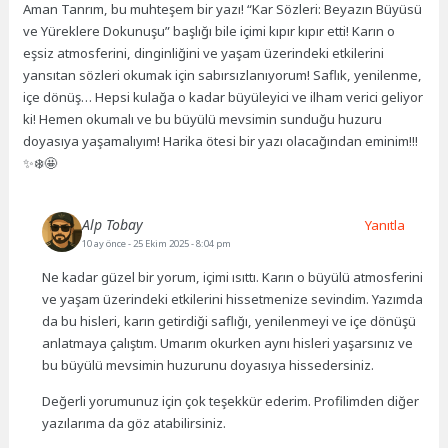
Aman Tanrım, bu muhteşem bir yazı! “Kar Sözleri: Beyazın Büyüsü
ve Yüreklere Dokunuşu” başlığı bile içimi kıpır kıpır etti! Karın o
eşsiz atmosferini, dinginliğini ve yaşam üzerindeki etkilerini
yansıtan sözleri okumak için sabırsızlanıyorum! Saflık, yenilenme,
içe dönüş… Hepsi kulağa o kadar büyüleyici ve ilham verici geliyor
ki! Hemen okumalı ve bu büyülü mevsimin sunduğu huzuru
doyasıya yaşamalıyım! Harika ötesi bir yazı olacağından eminim!!!
✨❄️🤩
Alp Tobay
Yanıtla
10 ay önce
- 25 Ekim 2025 - 8:04 pm
Ne kadar güzel bir yorum, içimi ısıttı. Karın o büyülü atmosferini
ve yaşam üzerindeki etkilerini hissetmenize sevindim. Yazımda
da bu hisleri, karın getirdiği saflığı, yenilenmeyi ve içe dönüşü
anlatmaya çalıştım. Umarım okurken aynı hisleri yaşarsınız ve
bu büyülü mevsimin huzurunu doyasıya hissedersiniz.
Değerli yorumunuz için çok teşekkür ederim. Profilimden diğer
yazılarıma da göz atabilirsiniz.