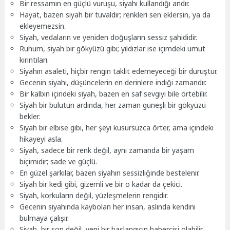
Bir ressamın en güçlü vuruşu, siyahı kullandığı andır.
Hayat, bazen siyah bir tuvaldir; renkleri sen eklersin, ya da
ekleyemezsin.
Siyah, vedaların ve yeniden doğuşların sessiz şahididir.
Ruhum, siyah bir gökyüzü gibi; yıldızlar ise içimdeki umut
kırıntıları.
Siyahın asaleti, hiçbir rengin taklit edemeyeceği bir duruştur.
Gecenin siyahı, düşüncelerin en derinlere indiği zamandır.
Bir kalbin içindeki siyah, bazen en saf sevgiyi bile örtebilir.
Siyah bir bulutun ardında, her zaman güneşli bir gökyüzü
bekler.
Siyah bir elbise gibi, her şeyi kusursuzca örter, ama içindeki
hikayeyi asla.
Siyah, sadece bir renk değil, aynı zamanda bir yaşam
biçimidir; sade ve güçlü.
En güzel şarkılar, bazen siyahın sessizliğinde bestelenir.
Siyah bir kedi gibi, gizemli ve bir o kadar da çekici.
Siyah, korkuların değil, yüzleşmelerin rengidir.
Gecenin siyahında kaybolan her insan, aslında kendini
bulmaya çalışır.
Siyah, bir son değil, yeni bir başlangıcın habercisi olabilir.