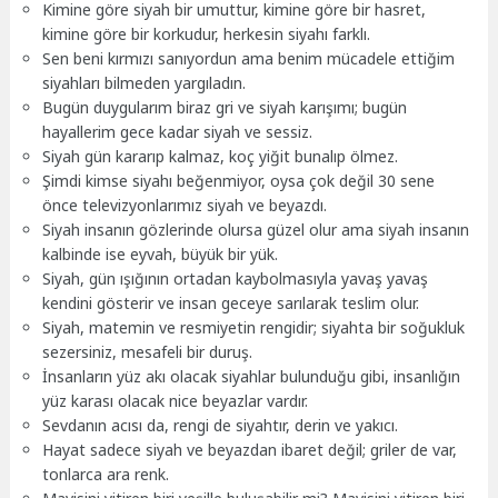
Kimine göre siyah bir umuttur, kimine göre bir hasret,
kimine göre bir korkudur, herkesin siyahı farklı.
Sen beni kırmızı sanıyordun ama benim mücadele ettiğim
siyahları bilmeden yargıladın.
Bugün duygularım biraz gri ve siyah karışımı; bugün
hayallerim gece kadar siyah ve sessiz.
Siyah gün kararıp kalmaz, koç yiğit bunalıp ölmez.
Şimdi kimse siyahı beğenmiyor, oysa çok değil 30 sene
önce televizyonlarımız siyah ve beyazdı.
Siyah insanın gözlerinde olursa güzel olur ama siyah insanın
kalbinde ise eyvah, büyük bir yük.
Siyah, gün ışığının ortadan kaybolmasıyla yavaş yavaş
kendini gösterir ve insan geceye sarılarak teslim olur.
Siyah, matemin ve resmiyetin rengidir; siyahta bir soğukluk
sezersiniz, mesafeli bir duruş.
İnsanların yüz akı olacak siyahlar bulunduğu gibi, insanlığın
yüz karası olacak nice beyazlar vardır.
Sevdanın acısı da, rengi de siyahtır, derin ve yakıcı.
Hayat sadece siyah ve beyazdan ibaret değil; griler de var,
tonlarca ara renk.