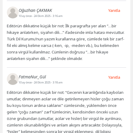
Oğuzhan ÇAKMAK
Yanıtla
10 ay önce
- 24 Ekim 2025 - 3:16 am
Editörün dikkatine küçük bir not: İlk paragrafta yer alan “…bir
hikaye anlatırken, siyahın dili…” ifadesinde imla hatası mevcuttur.
Türk Dil Kurumu’nun yazım kurallarına göre, cümlede tek bir zarf-
fiil eki almış kelime varsa (-ken, -ip, -meden vb.), bu kelimeden
sonra virgül kullanılmaz. Cümlenin doğrusu “…bir hikaye
anlatırken siyahın dili…” şeklinde olmalıdır.
FatmaNur_Gül
Yanıtla
10 ay önce
- 24 Ekim 2025 - 3:18 am
Editörün dikkatine küçük bir not: “Gecenin karanlığında kaybolan
umutlar, dinmeyen acılar ve dile getirilemeyen hisler çoğu zaman
bu koyu tonun ardına saklanır.” cümlesinde, yüklemden önce
gelen “çoğu zaman” zarf tümlecinin, kendisinden önceki uzun
özne grubundan (umutlar, acılar ve hisler) bir virgül ile ayrılması,
cümlenin okunabilirliğini ve anlam akışını artıracaktır. Dolayısıyla,
“hisler” kelimesinden sonra bir virgül eklenmesi, dil bilgisi