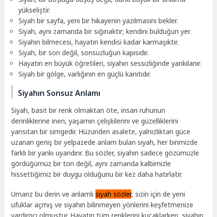
yükseliştir.
Siyah bir sayfa, yeni bir hikayenin yazılmasını bekler.
Siyah, aynı zamanda bir sığınaktır; kendini bulduğun yer.
Siyahın bilmecesi, hayatın kendisi kadar karmaşıktır.
Siyah, bir son değil, sonsuzluğun kapısıdır.
Hayatın en büyük öğretileri, siyahın sessizliğinde yankılanır.
Siyah bir gölge, varlığının en güçlü kanıtıdır.
Siyahın Sonsuz Anlamı
Siyah, basit bir renk olmaktan öte, insan ruhunun
derinliklerine inen, yaşamın çelişkilerini ve güzelliklerini
yansıtan bir simgedir. Hüzünden asalete, yalnızlıktan güce
uzanan geniş bir yelpazede anlam bulan siyah, her birimizde
farklı bir yankı uyandırır. Bu sözler, siyahın sadece gözümüzle
gördüğümüz bir ton değil, aynı zamanda kalbimizle
hissettiğimiz bir duygu olduğunu bir kez daha hatırlatır.
Umarız bu derin ve anlamlı
siyah sözler
, sizin için de yeni
ufuklar açmış ve siyahın bilinmeyen yönlerini keşfetmenize
yardımcı olmuştur. Hayatın tüm renklerini kucaklarken, siyahın