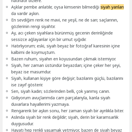
hatırlatır bizlere.
Aşklar pembe anlatılır, oysa kimsenin bilmediği
siyah yanları
da vardır aşkın.
En sevdiğim renk ne mavi, ne yeşil, ne de sarı; saçlarının,
gözlerinin rengi siyahtır.
Ay, acı çeken siyahlara bürünmüş gecenin derinliğinde
sessizce ağlayanlar için bir umut ışığıdır.
Hatırlıyorum; eski, siyah beyaz bir fotoğraf karesinin içine
kalbimi de koymuştum.
Bazen ruhum, siyahın en koyusundan çıkmak istemiyor.
Siyah, her zaman üstündür beyazdan; içine çeker her şeyi,
beyaz ise masumdur.
Siyah, kullanan kişiye göre değişir; bazılarını güçlü, bazılarını
ise zayıf gösterir.
Sen, siyah kadın; sözlerinden belli, çok yanmış canın.
Gidiyorum avuçlarımda cam parçalarıyla, kanla siyah
duvarlara hayallerimi yazmaya.
Rengarenk bir aşkın sonu, her zaman siyah bir ayrılıkla biter.
Aslında siyah bir renk değildir; siyah, derin bir karamsarlık
duygusudur.
Hayatı hep renkli yaşamak yetmiyor, bazen de siyah beyaz