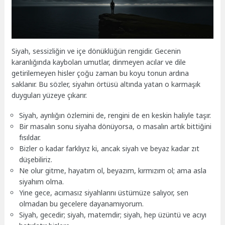
Siyah, sessizliğin ve içe dönüklüğün rengidir. Gecenin
karanlığında kaybolan umutlar, dinmeyen acılar ve dile
getirilemeyen hisler çoğu zaman bu koyu tonun ardına
saklanır. Bu sözler, siyahın örtüsü altında yatan o karmaşık
duyguları yüzeye çıkarır.
Siyah, ayrılığın özlemini de, rengini de en keskin haliyle taşır.
Bir masalın sonu siyaha dönüyorsa, o masalın artık bittiğini
fısıldar.
Bizler o kadar farklıyız ki, ancak siyah ve beyaz kadar zıt
düşebiliriz.
Ne olur gitme, hayatım ol, beyazım, kırmızım ol; ama asla
siyahım olma.
Yine gece, acımasız siyahlarını üstümüze salıyor, sen
olmadan bu gecelere dayanamıyorum.
Siyah, gecedir; siyah, matemdir; siyah, hep üzüntü ve acıyı