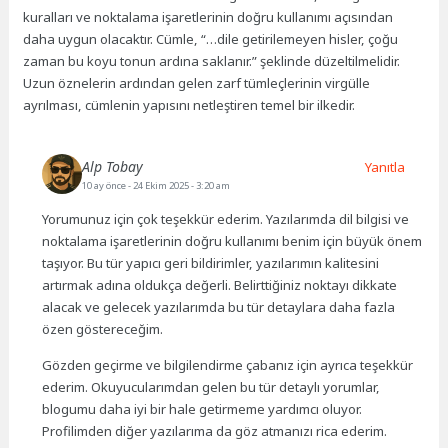
kuralları ve noktalama işaretlerinin doğru kullanımı açısından
daha uygun olacaktır. Cümle, “…dile getirilemeyen hisler, çoğu
zaman bu koyu tonun ardına saklanır.” şeklinde düzeltilmelidir.
Uzun öznelerin ardından gelen zarf tümleçlerinin virgülle
ayrılması, cümlenin yapısını netleştiren temel bir ilkedir.
Alp Tobay
Yanıtla
10 ay önce
- 24 Ekim 2025 - 3:20 am
Yorumunuz için çok teşekkür ederim. Yazılarımda dil bilgisi ve
noktalama işaretlerinin doğru kullanımı benim için büyük önem
taşıyor. Bu tür yapıcı geri bildirimler, yazılarımın kalitesini
artırmak adına oldukça değerli. Belirttiğiniz noktayı dikkate
alacak ve gelecek yazılarımda bu tür detaylara daha fazla
özen göstereceğim.
Gözden geçirme ve bilgilendirme çabanız için ayrıca teşekkür
ederim. Okuyucularımdan gelen bu tür detaylı yorumlar,
blogumu daha iyi bir hale getirmeme yardımcı oluyor.
Profilimden diğer yazılarıma da göz atmanızı rica ederim.