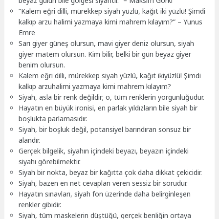
beyaz gülün bile gölgesi siyahtır.” – Maksim Gorki
“Kalem eğri dilli, mürekkep siyah yüzlü, kağıt iki yüzlü! Şimdi
kalkıp arzu halimi yazmaya kimi mahrem kılayım?” – Yunus
Emre
Sarı giyer güneş olursun, mavi giyer deniz olursun, siyah
giyer matem olursun. Kim bilir, belki bir gün beyaz giyer
benim olursun.
Kalem eğri dilli, mürekkep siyah yüzlü, kağıt ikiyüzlü! Şimdi
kalkıp arzuhalimi yazmaya kimi mahrem kılayım?
Siyah, asla bir renk değildir; o, tüm renklerin yorgunluğudur.
Hayatın en büyük ironisi, en parlak yıldızların bile siyah bir
boşlukta parlamasıdır.
Siyah, bir boşluk değil, potansiyel barındıran sonsuz bir
alandır.
Gerçek bilgelik, siyahın içindeki beyazı, beyazın içindeki
siyahı görebilmektir.
Siyah bir nokta, beyaz bir kağıtta çok daha dikkat çekicidir.
Siyah, bazen en net cevapları veren sessiz bir sorudur.
Hayatın sınavları, siyah fon üzerinde daha belirginleşen
renkler gibidir.
Siyah, tüm maskelerin düştüğü, gerçek benliğin ortaya