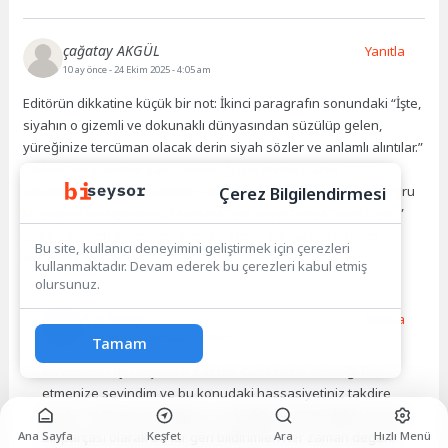
çağatay AKGÜL
Yanıtla
10 ay önce
- 24 Ekim 2025 - 4:05 am
Editörün dikkatine küçük bir not: İkinci paragrafın sonundaki “İşte,
siyahın o gizemli ve dokunaklı dünyasından süzülüp gelen,
yüreğinize tercüman olacak derin siyah sözler ve anlamlı alıntılar.”
ifadesi, bir yükleme sahip olmadığı için teknik olarak
Çerez Bilgilendirmesi
tamamlanmamış bir cümledir. Cümlenin dil bilgisi açısından doğru
bir yapıya kavuşması için sonuna “yer alıyor” veya “sunuluyor”
gibi bir yüklem eklenmesi gerekir. Temel bir kuralın gözden
Bu site, kullanıcı deneyimini geliştirmek için çerezleri
kaçırıldığı aşikârdır.
kullanmaktadır. Devam ederek bu çerezleri kabul etmiş
olursunuz.
Alp Tobay
Yanıtla
10 ay önce
- 24 Ekim 2025 - 4:09 am
Tamam
Yorumunuz için teşekkür ederim. Cümledeki eksikliği fark
etmenize sevindim ve bu konudaki hassasiyetiniz takdire
şayan. Yazılarımın dil bilgisi ve akıcılığına gösterdiğim özenin
Ana Sayfa
Keşfet
Ara
Hızlı Menü
bir parçası olarak bu tür geri bildirimleri her zaman değerli