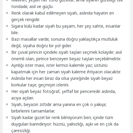
tondadır, asil ve güçlü.
Renk olarak kabul edilmeyen siyah, aslında hayatın en
gerçek rengidir.
Sigara külü kadar siyah bu yaşam, her şey sahte, insanlar
bile.
Bazı masallar vardır, sonuna doğru yaklaştıkça mutluluk
değil, siyaha doğru bir yol gider.
Bir çuval pirincin içindeki siyah taşları seçmek kolaydır; asıl
önemli olan, pirince benzeyen beyaz taşları seçebilmektir.
Ayrılığı ister mavi, ister kırmızı kalemle yaz; üstünü
kapatmak için her zaman siyah kaleme ihtiyacın olacaktır.
Aslında her insan biraz da olsa yüreğinde siyah beyaz
korkular taşır, geçmişin izlerini.
Her siyah beyaz fotoğraf, şeffaf bir penceredir aslında,
acıya açılan.
Siyah, beyazın zıttıdır ama yanına en çok o yakışır,
birbirlerini tamamlarlar.
Siyah kadar güzel bir renk bilmiyorum ben; içinde tüm
duyguları barındırıyor: hüznü, yalnızlığı, aşkı ve en çok da
çaresizliği.