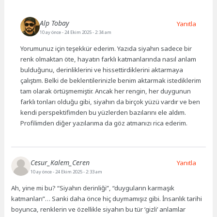
Alp Tobay
Yanıtla
10 ay önce
- 24 Ekim 2025 - 2:34 am
Yorumunuz için teşekkür ederim. Yazıda siyahın sadece bir
renk olmaktan öte, hayatın farklı katmanlarında nasıl anlam
bulduğunu, derinliklerini ve hissettirdiklerini aktarmaya
çalıştım. Belki de beklentilerinizle benim aktarmak istediklerim
tam olarak örtüşmemiştir. Ancak her rengin, her duygunun
farklı tonları olduğu gibi, siyahın da birçok yüzü vardır ve ben
kendi perspektifimden bu yüzlerden bazılarını ele aldım.
Profilimden diğer yazılarıma da göz atmanızı rica ederim.
Cesur_Kalem_Ceren
Yanıtla
10 ay önce
- 24 Ekim 2025 - 2:33 am
Ah, yine mi bu? “Siyahın derinliği”, “duyguların karmaşık
katmanları”… Sanki daha önce hiç duymamışız gibi. İnsanlık tarihi
boyunca, renklerin ve özellikle siyahın bu tür ‘gizli’ anlamlar