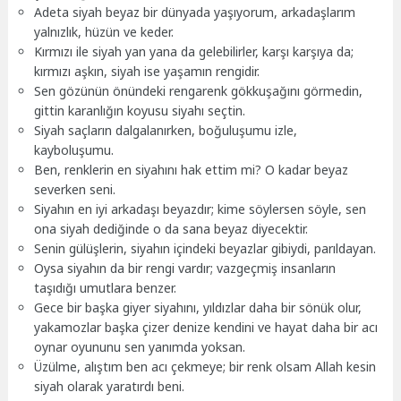
Adeta siyah beyaz bir dünyada yaşıyorum, arkadaşlarım
yalnızlık, hüzün ve keder.
Kırmızı ile siyah yan yana da gelebilirler, karşı karşıya da;
kırmızı aşkın, siyah ise yaşamın rengidir.
Sen gözünün önündeki rengarenk gökkuşağını görmedin,
gittin karanlığın koyusu siyahı seçtin.
Siyah saçların dalgalanırken, boğuluşumu izle,
kayboluşumu.
Ben, renklerin en siyahını hak ettim mi? O kadar beyaz
severken seni.
Siyahın en iyi arkadaşı beyazdır; kime söylersen söyle, sen
ona siyah dediğinde o da sana beyaz diyecektir.
Senin gülüşlerin, siyahın içindeki beyazlar gibiydi, parıldayan.
Oysa siyahın da bir rengi vardır; vazgeçmiş insanların
taşıdığı umutlara benzer.
Gece bir başka giyer siyahını, yıldızlar daha bir sönük olur,
yakamozlar başka çizer denize kendini ve hayat daha bir acı
oynar oyununu sen yanımda yoksan.
Üzülme, alıştım ben acı çekmeye; bir renk olsam Allah kesin
siyah olarak yaratırdı beni.