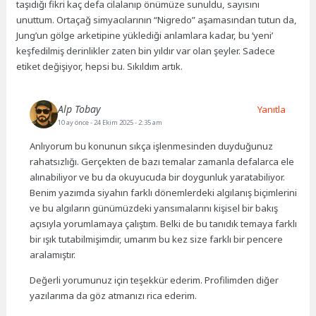
taşıdığı fikri kaç defa cilalanıp önümüze sunuldu, sayısını
unuttum. Ortaçağ simyacılarının “Nigredo” aşamasından tutun da,
Jung’un gölge arketipine yüklediği anlamlara kadar, bu ‘yeni’
keşfedilmiş derinlikler zaten bin yıldır var olan şeyler. Sadece
etiket değişiyor, hepsi bu. Sıkıldım artık.
Alp Tobay
Yanıtla
10 ay önce
- 24 Ekim 2025 - 2:35 am
Anlıyorum bu konunun sıkça işlenmesinden duyduğunuz
rahatsızlığı. Gerçekten de bazı temalar zamanla defalarca ele
alınabiliyor ve bu da okuyucuda bir doygunluk yaratabiliyor.
Benim yazımda siyahın farklı dönemlerdeki algılanış biçimlerini
ve bu algıların günümüzdeki yansımalarını kişisel bir bakış
açısıyla yorumlamaya çalıştım. Belki de bu tanıdık temaya farklı
bir ışık tutabilmişimdir, umarım bu kez size farklı bir pencere
aralamıştır.
Değerli yorumunuz için teşekkür ederim. Profilimden diğer
yazılarıma da göz atmanızı rica ederim.