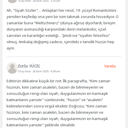
10 ay önce
- 24 Ekim 2025 - 3:32 am
Ah, “Siyah Sözler”… Anlaşılan her nesil, 19. yüzyıl Romantizmini
yeniden keşfedip ona yeni bir isim takmak zorunda hissediyor. O
zamanlar buna “Weltschmerz” (dünya ağrısı) diyorlardı; bireyin
dünyanın acımasızlığı karşısındaki derin melankolisi, içsel
sancıları ve karanlığın estetiği… Şimdi ise “siyahın felsefesi”
olmuş. Ambalaj değişmiş sadece, içerideki o tanıdık hüzün hep
aynı.
EceSu YÜCEL
Yanıtla
10 ay önce
- 24 Ekim 2025 - 4:04 am
Editörün dikkatine küçük bir not: İlk paragrafta, “Kimi zaman
hüznün, kimi zaman asaletin, bazen de bilinmeyenin ve
sonsuzluğun rengi olan siyah, duygularımızın en karmaşık
katmanlarını yansıtır” cümlesinde, “hüzün” ve “asaletin”
kelimelerinden sonra virgül eksiktir. Doğrusu: “Kimi zaman
hüznün, kimi zaman asaletin, bazen de bilinmeyenin ve
sonsuzluğun rengi olan siyah, duygularımızın en karmaşık
katmanlarını yansıtır.” şeklinde olmalıdır.