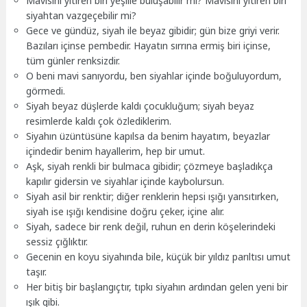
Mavisini yitiren biri yeşille buluşabilir mi? Mavisini yitiren biri
siyahtan vazgeçebilir mi?
Gece ve gündüz, siyah ile beyaz gibidir; gün bize griyi verir.
Bazıları içinse pembedir. Hayatın sırrına ermiş biri içinse,
tüm günler renksizdir.
O beni mavi sanıyordu, ben siyahlar içinde boğuluyordum,
görmedi.
Siyah beyaz düşlerde kaldı çocukluğum; siyah beyaz
resimlerde kaldı çok özlediklerim.
Siyahın üzüntüsüne kapılsa da benim hayatım, beyazlar
içindedir benim hayallerim, hep bir umut.
Aşk, siyah renkli bir bulmaca gibidir; çözmeye başladıkça
kapılır gidersin ve siyahlar içinde kaybolursun.
Siyah asil bir renktir; diğer renklerin hepsi ışığı yansıtırken,
siyah ise ışığı kendisine doğru çeker, içine alır.
Siyah, sadece bir renk değil, ruhun en derin köşelerindeki
sessiz çığlıktır.
Gecenin en koyu siyahında bile, küçük bir yıldız parıltısı umut
taşır.
Her bitiş bir başlangıçtır, tıpkı siyahın ardından gelen yeni bir
ışık gibi.