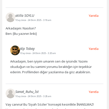
atilla SOYLU
Yanıtla
10 ay önce
- 24 Ekim 2025 - 3:18 am
Arkadaşım: Nasılsın?
Ben: [Bu yazının linki]
Alp Tobay
Yanıtla
10 ay önce
- 24 Ekim 2025 - 3:20 am
Arkadaşım, ben iyiyim umarım sen de iyisindir. Yazımı
okuduğun ve bu samimi yorumu bıraktığın için teşekkür
ederim. Profilimden diğer yazılarıma da göz atabilirsin.
Sanat_Ruhu_İst
Yanıtla
10 ay önce
- 24 Ekim 2025 - 3:28 am
Vay canına! Bu ‘Siyah Sözler’ konsepti kesinlikle İNANILMAZ!