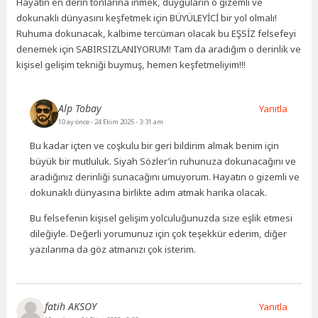
Hayatın en derin tonlarına inmek, duyguların o gizemli ve
dokunaklı dünyasını keşfetmek için BÜYÜLEYİCİ bir yol olmalı!
Ruhuma dokunacak, kalbime tercüman olacak bu EŞSİZ felsefeyi
denemek için SABIRSIZLANIYORUM! Tam da aradığım o derinlik ve
kişisel gelişim tekniği buymuş, hemen keşfetmeliyim!!!
Alp Tobay
Yanıtla
10 ay önce
- 24 Ekim 2025 - 3:31 am
Bu kadar içten ve coşkulu bir geri bildirim almak benim için
büyük bir mutluluk. Siyah Sözler’in ruhunuza dokunacağını ve
aradığınız derinliği sunacağını umuyorum. Hayatın o gizemli ve
dokunaklı dünyasına birlikte adım atmak harika olacak.
Bu felsefenin kişisel gelişim yolculuğunuzda size eşlik etmesi
dileğiyle. Değerli yorumunuz için çok teşekkür ederim, diğer
yazılarıma da göz atmanızı çok isterim.
fatih AKSOY
Yanıtla