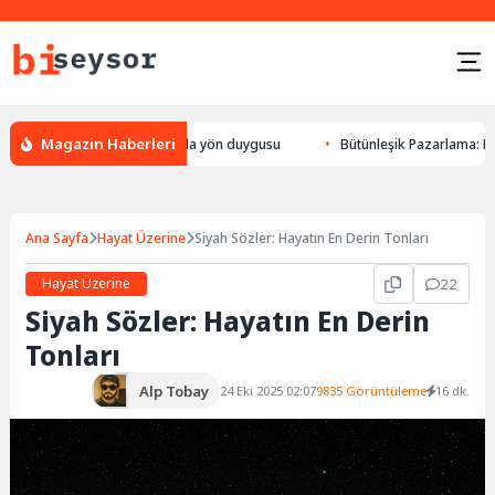
Magazin Haberleri
ön bulması, hayvanlarda yön duygusu
Bütünleşik Pazarlama: Markalarla
Ana Sayfa
Hayat Üzerine
Siyah Sözler: Hayatın En Derin Tonları
Hayat Üzerine
22
Siyah Sözler: Hayatın En Derin
Tonları
Alp Tobay
24 Eki 2025 02:07
9835 Görüntüleme
16 dk.