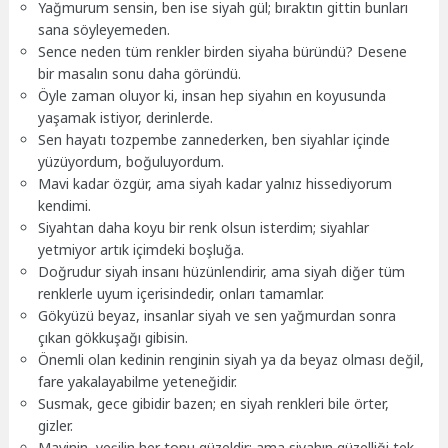
Yağmurum sensin, ben ise siyah gül; bıraktın gittin bunları
sana söyleyemeden.
Sence neden tüm renkler birden siyaha büründü? Desene
bir masalın sonu daha göründü.
Öyle zaman oluyor ki, insan hep siyahın en koyusunda
yaşamak istiyor, derinlerde.
Sen hayatı tozpembe zannederken, ben siyahlar içinde
yüzüyordum, boğuluyordum.
Mavi kadar özgür, ama siyah kadar yalnız hissediyorum
kendimi.
Siyahtan daha koyu bir renk olsun isterdim; siyahlar
yetmiyor artık içimdeki boşluğa.
Doğrudur siyah insanı hüzünlendirir, ama siyah diğer tüm
renklerle uyum içerisindedir, onları tamamlar.
Gökyüzü beyaz, insanlar siyah ve sen yağmurdan sonra
çıkan gökkuşağı gibisin.
Önemli olan kedinin renginin siyah ya da beyaz olması değil,
fare yakalayabilme yeteneğidir.
Susmak, gece gibidir bazen; en siyah renkleri bile örter,
gizler.
Mavinin, yeşilin her tonu güzeldir; ama siyahın güzelliği tek