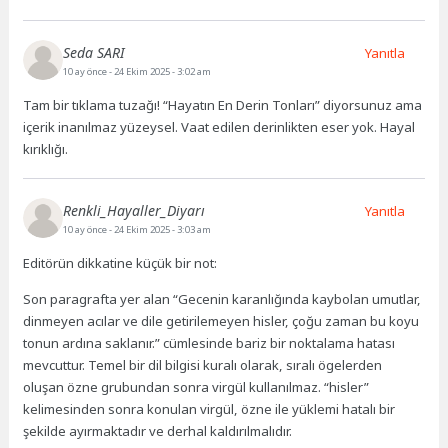
Seda SARI
Yanıtla
10 ay önce
- 24 Ekim 2025 - 3:02 am
Tam bir tıklama tuzağı! “Hayatın En Derin Tonları” diyorsunuz ama
içerik inanılmaz yüzeysel. Vaat edilen derinlikten eser yok. Hayal
kırıklığı.
Renkli_Hayaller_Diyarı
Yanıtla
10 ay önce
- 24 Ekim 2025 - 3:03 am
Editörün dikkatine küçük bir not:
Son paragrafta yer alan “Gecenin karanlığında kaybolan umutlar,
dinmeyen acılar ve dile getirilemeyen hisler, çoğu zaman bu koyu
tonun ardına saklanır.” cümlesinde bariz bir noktalama hatası
mevcuttur. Temel bir dil bilgisi kuralı olarak, sıralı ögelerden
oluşan özne grubundan sonra virgül kullanılmaz. “hisler”
kelimesinden sonra konulan virgül, özne ile yüklemi hatalı bir
şekilde ayırmaktadır ve derhal kaldırılmalıdır.