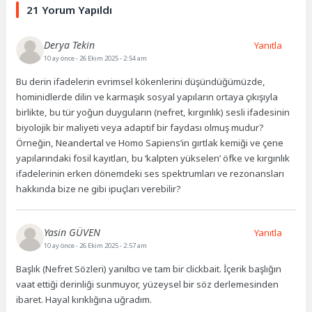
21 Yorum Yapıldı
Derya Tekin
Yanıtla
10 ay önce
- 26 Ekim 2025 - 2:54 am
Bu derin ifadelerin evrimsel kökenlerini düşündüğümüzde,
hominidlerde dilin ve karmaşık sosyal yapıların ortaya çıkışıyla
birlikte, bu tür yoğun duyguların (nefret, kırgınlık) sesli ifadesinin
biyolojik bir maliyeti veya adaptif bir faydası olmuş mudur?
Örneğin, Neandertal ve Homo Sapiens’in gırtlak kemiği ve çene
yapılarındaki fosil kayıtları, bu ‘kalpten yükselen’ öfke ve kırgınlık
ifadelerinin erken dönemdeki ses spektrumları ve rezonansları
hakkında bize ne gibi ipuçları verebilir?
Yasin GÜVEN
Yanıtla
10 ay önce
- 26 Ekim 2025 - 2:57 am
Başlık (Nefret Sözleri) yanıltıcı ve tam bir clickbait. İçerik başlığın
vaat ettiği derinliği sunmuyor, yüzeysel bir söz derlemesinden
ibaret. Hayal kırıklığına uğradım.