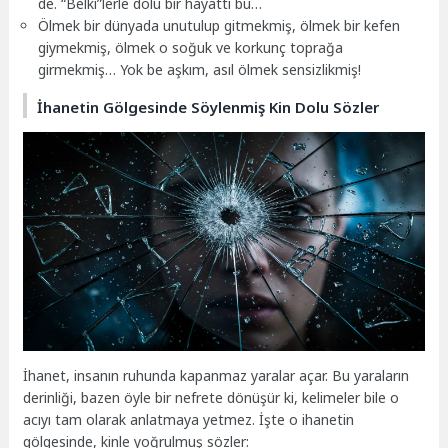
de. “Belki”lerle dolu bir hayattı bu…
Ölmek bir dünyada unutulup gitmekmiş, ölmek bir kefen
giymekmiş, ölmek o soğuk ve korkunç toprağa
girmekmiş… Yok be aşkım, asıl ölmek sensizlikmiş!
İhanetin Gölgesinde Söylenmiş Kin Dolu Sözler
İhanet, insanın ruhunda kapanmaz yaralar açar. Bu yaraların
derinliği, bazen öyle bir nefrete dönüşür ki, kelimeler bile o
acıyı tam olarak anlatmaya yetmez. İşte o ihanetin
gölgesinde, kinle yoğrulmuş sözler: