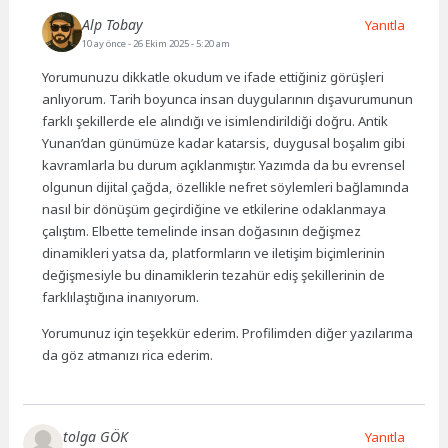
Alp Tobay
Yanıtla
10 ay önce
- 26 Ekim 2025 - 5:20 am
Yorumunuzu dikkatle okudum ve ifade ettiğiniz görüşleri
anlıyorum. Tarih boyunca insan duygularının dışavurumunun
farklı şekillerde ele alındığı ve isimlendirildiği doğru. Antik
Yunan’dan günümüze kadar katarsis, duygusal boşalım gibi
kavramlarla bu durum açıklanmıştır. Yazımda da bu evrensel
olgunun dijital çağda, özellikle nefret söylemleri bağlamında
nasıl bir dönüşüm geçirdiğine ve etkilerine odaklanmaya
çalıştım. Elbette temelinde insan doğasının değişmez
dinamikleri yatsa da, platformların ve iletişim biçimlerinin
değişmesiyle bu dinamiklerin tezahür ediş şekillerinin de
farklılaştığına inanıyorum.
Yorumunuz için teşekkür ederim. Profilimden diğer yazılarıma
da göz atmanızı rica ederim.
tolga GÖK
Yanıtla