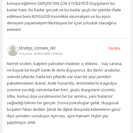
konuya eğilmesi GERÇEKTEN ÇOK ETKİLEYİCİ! Duyguların bu
kadar ham, bu kadar gerçek ve bu kadar güçlü bir şekilde ifade
edilmesi beni BÜYÜLEDİ! Kesinlikle okumalıyım ve bu eşsiz
deneyimi yaşamalıyım! Muhteşem bir içsel yolculuk olacağına
eminim!
Strateji_Uzmanı_Nil
Yanıtla
10 ay önce
- 26 Ekim 2025 - 4:04 am
Nefret sözleri, kalpten yükselen ifadeler, iç dökme… Vay canına,
ne büyük bir keşif! Sanki ilk defa duyuyoruz. Bu ‘derin’ analizler,
aslında yıllardır, hatta bin yıllardır var olan bir şeyi yeniden
paketlemekten ibaret. Antik Yunan’da, Aristoteles’in tragedya
üzerine yazdığı zamanlardan beri, güçlü duyguların (üzüntü,
öfke, korku) dışa vurulmasının bir tür arınma, yani ‘katarsis’
sağladığı bilinen bir gerçek. Sonra psikologlar geldi, ‘duygusal
boşalım’ falan dediler. Şimdi de ‘dijital dünyada kelimelerin gücü’
diye yeniden sunuluyor. Aynı tas, aynı hamam. Hiçbir şey
şaşırtmıyor artık.