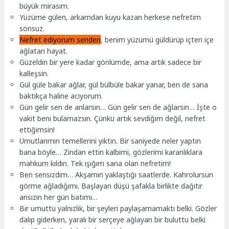
büyük mirasım.
Yüzüme gülen, arkamdan kuyu kazan herkese nefretim
sonsuz.
Nefret ediyorum senden
, benim yüzümü güldürüp içten içe
ağlatan hayat.
Güzeldin bir yere kadar gönlümde, ama artık sadece bir
kalleşsin.
Gül güle bakar ağlar, gül bülbüle bakar yanar, ben de sana
baktıkça haline acıyorum.
Gün gelir sen de anlarsın… Gün gelir sen de ağlarsın… İşte o
vakit beni bulamazsın. Çünkü artık sevdiğim değil, nefret
ettiğimsin!
Umutlarımın temellerini yıktın. Bir saniyede neler yaptın
bana böyle… Zindan ettin kalbimi, gözlerimi karanlıklara
mahkum kıldın. Tek ışığım sana olan nefretim!
Ben sensizdim… Akşamın yaklaştığı saatlerde. Kahrolursun
görme ağladığımı. Başlayan düşü şafakla birlikte dağıtır
ansızın her gün batımı…
Bir umuttu yalnızlık, bir şeyleri paylaşamamaktı belki. Gözler
dalıp giderken, yaralı bir serçeye ağlayan bir buluttu belki