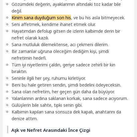
Gözümdeki değerin, ayaklarımın altındaki toz kadar bile
değil.
Kinim sana duyduğum son his
, ve bu his asla bitmeyecek.
Seni affetmek, kendime ihanet etmek olur.
Hayatımdan defolup gitsen de izlerin kalbimde derin bir
nefret olarak kazılı.
Sana mutluluk dilemektense, acı çekmeni dilerim.
Bir zamanlar uğruna öleceğim dediğim kişi, şimdi
nefretimin hedefi.
Tüm iyi niyetlerimi çaldın, geriye sadece zehirli bir kin
bıraktın.
Seninle ilgili her şey, ruhumu kirletiyor.
Beni bu hale getiren sendin, şimdi bedelini ödeyeceksin.
Sana olan nefretim, her geçen gün daha da büyüyor.
Yalanlarının ardına saklanan korkak, sana sadece acıyorum.
Gülüşlerin bile sahte, tıpkı senin gibi.
Kalbimin kapıları sana sonsuza dek kapalı, anahtarını da
denize attım.
Aşk ve Nefret Arasındaki İnce Çizgi