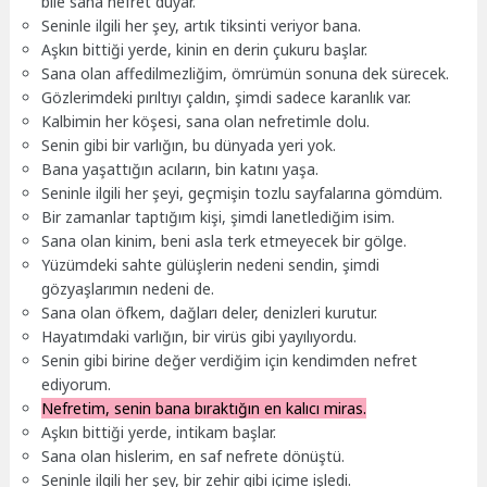
bile sana nefret duyar.
Seninle ilgili her şey, artık tiksinti veriyor bana.
Aşkın bittiği yerde, kinin en derin çukuru başlar.
Sana olan affedilmezliğim, ömrümün sonuna dek sürecek.
Gözlerimdeki pırıltıyı çaldın, şimdi sadece karanlık var.
Kalbimin her köşesi, sana olan nefretimle dolu.
Senin gibi bir varlığın, bu dünyada yeri yok.
Bana yaşattığın acıların, bin katını yaşa.
Seninle ilgili her şeyi, geçmişin tozlu sayfalarına gömdüm.
Bir zamanlar taptığım kişi, şimdi lanetlediğim isim.
Sana olan kinim, beni asla terk etmeyecek bir gölge.
Yüzümdeki sahte gülüşlerin nedeni sendin, şimdi
gözyaşlarımın nedeni de.
Sana olan öfkem, dağları deler, denizleri kurutur.
Hayatımdaki varlığın, bir virüs gibi yayılıyordu.
Senin gibi birine değer verdiğim için kendimden nefret
ediyorum.
Nefretim, senin bana bıraktığın en kalıcı miras.
Aşkın bittiği yerde, intikam başlar.
Sana olan hislerim, en saf nefrete dönüştü.
Seninle ilgili her şey, bir zehir gibi içime işledi.