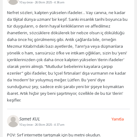
10 ay önce
- 26 Ekim 2025 - 4:36 am
Nefret sözleri, kalpten yükselen ifadeler… Vay canına, ne kadar
da ‘dijital dünya uzmanı’ bir keşif. Sanki insanlık tarihi boyunca bu
tür duyguların, o derin hayal kırıklıklarının ve affedilmez
ihanetlerin, sözcüklere dökülerek bir nebze olsun iç döküldüğü
daha önce hiç görülmemiş gibi. Antik çağlarda bile, örneğin
Mezmur Kitabı’ndaki bazı ayetlerde, Tanrı’ya veya düşmanlara
yönelik o ham, sansürsüz öfke ve intikam çığlıkları, sizin bu ‘yeni’
içeriklerinizden çok daha önce kalpten yükselen ‘derin ifadeler’
olarak yerini almıştı. “Mutludur bebelerini kayalara çarpıp
ezenler” gibi ifadeler, bu ‘içsel fırtınaları’ dışa vurmanın ne kadar
da ‘modern’ bir yoluymuş meğer. Lütfen. Bu ‘yeni’ diye
sunduğunuz şey, sadece eski şarabı yeni bir şişeye koymaktan
ibaret. Artık hiçbir şey beni şaşırtmıyor, özellikle de bu tür ‘derin’
keşifler.
Samet KUL
Yanıtla
10 ay önce
- 26 Ekim 2025 - 4:37 am
POV: Sırf internette tartışmak için bu metni okudun.