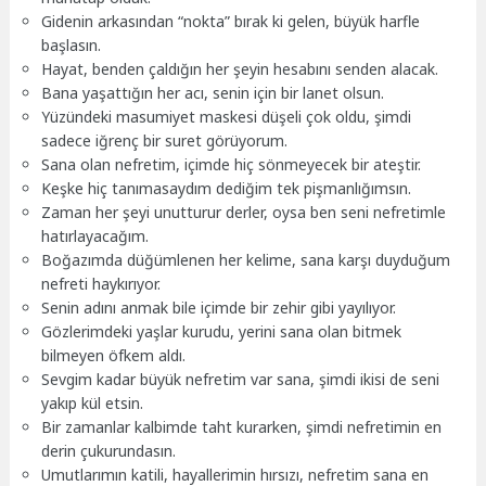
Gidenin arkasından “nokta” bırak ki gelen, büyük harfle
başlasın.
Hayat, benden çaldığın her şeyin hesabını senden alacak.
Bana yaşattığın her acı, senin için bir lanet olsun.
Yüzündeki masumiyet maskesi düşeli çok oldu, şimdi
sadece iğrenç bir suret görüyorum.
Sana olan nefretim, içimde hiç sönmeyecek bir ateştir.
Keşke hiç tanımasaydım dediğim tek pişmanlığımsın.
Zaman her şeyi unutturur derler, oysa ben seni nefretimle
hatırlayacağım.
Boğazımda düğümlenen her kelime, sana karşı duyduğum
nefreti haykırıyor.
Senin adını anmak bile içimde bir zehir gibi yayılıyor.
Gözlerimdeki yaşlar kurudu, yerini sana olan bitmek
bilmeyen öfkem aldı.
Sevgim kadar büyük nefretim var sana, şimdi ikisi de seni
yakıp kül etsin.
Bir zamanlar kalbimde taht kurarken, şimdi nefretimin en
derin çukurundasın.
Umutlarımın katili, hayallerimin hırsızı, nefretim sana en