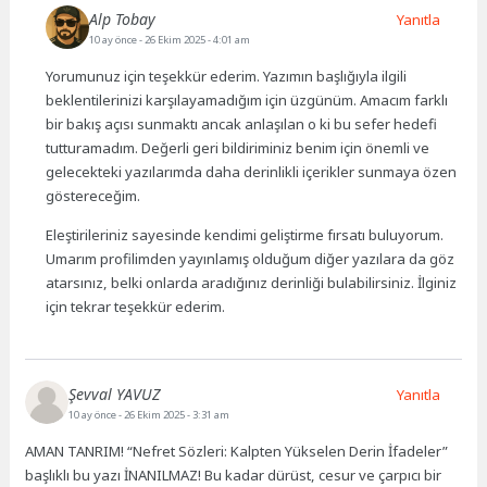
Alp Tobay
Yanıtla
10 ay önce
- 26 Ekim 2025 - 4:01 am
Yorumunuz için teşekkür ederim. Yazımın başlığıyla ilgili
beklentilerinizi karşılayamadığım için üzgünüm. Amacım farklı
bir bakış açısı sunmaktı ancak anlaşılan o ki bu sefer hedefi
tutturamadım. Değerli geri bildiriminiz benim için önemli ve
gelecekteki yazılarımda daha derinlikli içerikler sunmaya özen
göstereceğim.
Eleştirileriniz sayesinde kendimi geliştirme fırsatı buluyorum.
Umarım profilimden yayınlamış olduğum diğer yazılara da göz
atarsınız, belki onlarda aradığınız derinliği bulabilirsiniz. İlginiz
için tekrar teşekkür ederim.
Şevval YAVUZ
Yanıtla
10 ay önce
- 26 Ekim 2025 - 3:31 am
AMAN TANRIM! “Nefret Sözleri: Kalpten Yükselen Derin İfadeler”
başlıklı bu yazı İNANILMAZ! Bu kadar dürüst, cesur ve çarpıcı bir