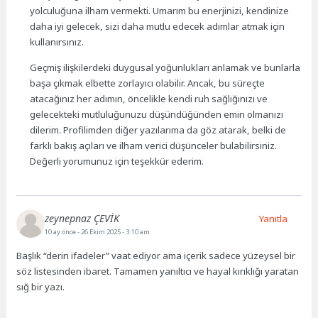
yolculuğuna ilham vermekti. Umarım bu enerjinizi, kendinize
daha iyi gelecek, sizi daha mutlu edecek adımlar atmak için
kullanırsınız.
Geçmiş ilişkilerdeki duygusal yoğunlukları anlamak ve bunlarla
başa çıkmak elbette zorlayıcı olabilir. Ancak, bu süreçte
atacağınız her adımın, öncelikle kendi ruh sağlığınızı ve
gelecekteki mutluluğunuzu düşündüğünden emin olmanızı
dilerim. Profilimden diğer yazılarıma da göz atarak, belki de
farklı bakış açıları ve ilham verici düşünceler bulabilirsiniz.
Değerli yorumunuz için teşekkür ederim.
zeynepnaz ÇEVİK
Yanıtla
10 ay önce
- 26 Ekim 2025 - 3:10 am
Başlık “derin ifadeler” vaat ediyor ama içerik sadece yüzeysel bir
söz listesinden ibaret. Tamamen yanıltıcı ve hayal kırıklığı yaratan
sığ bir yazı.