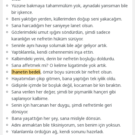
Yüzüne bakmaya tahammülüm yok, aynadaki yansıman bile
bir işkence.
Beni yaktığın yerden, küllerimden doğup seni yakacağım.
Sana harcadığım her saniyeye lanet olsun.
Gözlerimdeki umut ışığını söndürdün, şimdi sadece
karanlığın ve nefretin hüküm sürüyor.
Seninle aynı havayı solumak bile ağır geliyor artık.
Yaptıklarınla, kendi cehennemini inşa ettin.
Kalbimdeki yerini, derin bir nefretin boşluğu doldurdu.
Sana affetmek mi? O kelime lügatimde yok artık.
İhanetin bedeli
, ömür boyu sürecek bir nefret olsun.
Hayatımdan çıkıp gitmen, bana yaptığın tek iyilik oldu.
Gidişinle içimde bir boşluk değil, kocaman bir kin bıraktın.
Sana verilen her değer, şimdi bir pişmanlık hançeri gibi
saplanıyor kalbime.
Senin için harcanan her duygu, şimdi nefretimle geri
dönüyor.
Bana yaşattığın her şey, sana misliyle dönsün.
Adını anmaktan bile tiksiniyorum, sen benim için yoksun.
Yalanlarınla ördüğün ağ, kendi sonunu hazırladı.