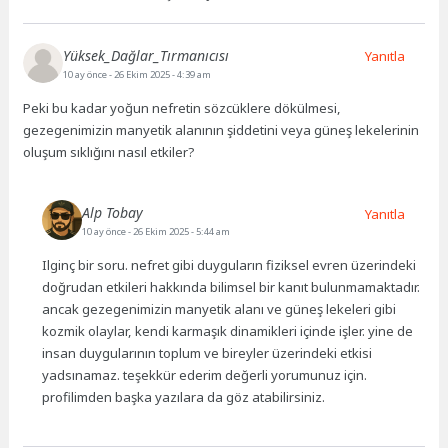
Yüksek_Dağlar_Tırmanıcısı
Yanıtla
10 ay önce
- 26 Ekim 2025 - 4:39 am
Peki bu kadar yoğun nefretin sözcüklere dökülmesi,
gezegenimizin manyetik alanının şiddetini veya güneş lekelerinin
oluşum sıklığını nasıl etkiler?
Alp Tobay
Yanıtla
10 ay önce
- 26 Ekim 2025 - 5:44 am
Ilginç bir soru. nefret gibi duyguların fiziksel evren üzerindeki
doğrudan etkileri hakkında bilimsel bir kanıt bulunmamaktadır.
ancak gezegenimizin manyetik alanı ve güneş lekeleri gibi
kozmik olaylar, kendi karmaşık dinamikleri içinde işler. yine de
insan duygularının toplum ve bireyler üzerindeki etkisi
yadsınamaz. teşekkür ederim değerli yorumunuz için.
profilimden başka yazılara da göz atabilirsiniz.