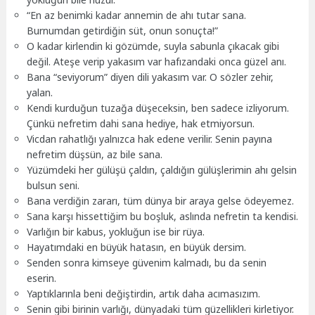
“En az benimki kadar annemin de ahı tutar sana.
Burnumdan getirdiğin süt, onun sonuçta!”
O kadar kirlendin ki gözümde, suyla sabunla çıkacak gibi
değil. Ateşe verip yakasım var hafızandaki onca güzel anı.
Bana “seviyorum” diyen dili yakasım var. O sözler zehir,
yalan.
Kendi kurduğun tuzağa düşeceksin, ben sadece izliyorum.
Çünkü nefretim dahi sana hediye, hak etmiyorsun.
Vicdan rahatlığı yalnızca hak edene verilir. Senin payına
nefretim düşsün, az bile sana.
Yüzümdeki her gülüşü çaldın, çaldığın gülüşlerimin ahı gelsin
bulsun seni.
Bana verdiğin zararı, tüm dünya bir araya gelse ödeyemez.
Sana karşı hissettiğim bu boşluk, aslında nefretin ta kendisi.
Varlığın bir kabus, yokluğun ise bir rüya.
Hayatımdaki en büyük hatasın, en büyük dersim.
Senden sonra kimseye güvenim kalmadı, bu da senin
eserin.
Yaptıklarınla beni değiştirdin, artık daha acımasızım.
Senin gibi birinin varlığı, dünyadaki tüm güzellikleri kirletiyor.