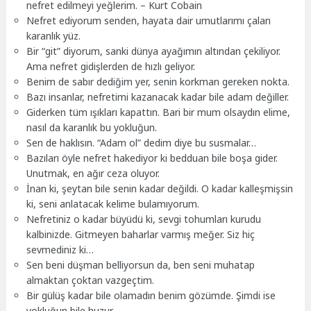
nefret edilmeyi yeğlerim. – Kurt Cobain
Nefret ediyorum senden, hayata dair umutlarımı çalan
karanlık yüz.
Bir “git” diyorum, sanki dünya ayağımın altından çekiliyor.
Ama nefret gidişlerden de hızlı geliyor.
Benim de sabır dediğim yer, senin korkman gereken nokta.
Bazı insanlar, nefretimi kazanacak kadar bile adam değiller.
Giderken tüm ışıkları kapattın. Bari bir mum olsaydın elime,
nasıl da karanlık bu yokluğun.
Sen de haklısın. “Adam ol” dedim diye bu susmalar…
Bazıları öyle nefret hakediyor ki bedduan bile boşa gider.
Unutmak, en ağır ceza oluyor.
İnan ki, şeytan bile senin kadar değildi. O kadar kalleşmişsin
ki, seni anlatacak kelime bulamıyorum.
Nefretiniz o kadar büyüdü ki, sevgi tohumları kurudu
kalbinizde. Gitmeyen baharlar varmış meğer. Siz hiç
sevmediniz ki…
Sen beni düşman belliyorsun da, ben seni muhatap
almaktan çoktan vazgeçtim.
Bir gülüş kadar bile olamadın benim gözümde. Şimdi ise
yokluğun bile huzur.