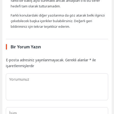
farklı bir bakış açısı sunmaktı ancak anlaşılan o ki bu sefer
hedefi tam olarak tutturamadım.
Farklı konulardaki diğer yazılarıma da göz atarak belki ilginizi
çekebilecek başka içerikler bulabilirsiniz. Değerli geri
bildiriminiz için tekrar teşekkür ederim.
Bir Yorum Yazın
E-posta adresiniz yayınlanmayacak.
Gerekli alanlar
*
ile
işaretlenmişlerdir