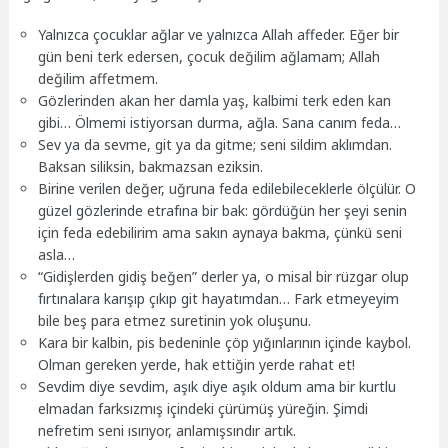
Yalnızca çocuklar ağlar ve yalnızca Allah affeder. Eğer bir
gün beni terk edersen, çocuk değilim ağlamam; Allah
değilim affetmem.
Gözlerinden akan her damla yaş, kalbimi terk eden kan
gibi… Ölmemi istiyorsan durma, ağla. Sana canım feda…
Sev ya da sevme, git ya da gitme; seni sildim aklımdan.
Baksan siliksin, bakmazsan eziksin.
Birine verilen değer, uğruna feda edilebileceklerle ölçülür. O
güzel gözlerinde etrafına bir bak: gördüğün her şeyi senin
için feda edebilirim ama sakın aynaya bakma, çünkü seni
asla…
“Gidişlerden gidiş beğen” derler ya, o misal bir rüzgar olup
fırtınalara karışıp çıkıp git hayatımdan… Fark etmeyeyim
bile beş para etmez suretinin yok oluşunu.
Kara bir kalbin, pis bedeninle çöp yığınlarının içinde kaybol.
Olman gereken yerde, hak ettiğin yerde rahat et!
Sevdim diye sevdim, aşık diye aşık oldum ama bir kurtlu
elmadan farksızmış içindeki çürümüş yüreğin. Şimdi
nefretim seni ısırıyor, anlamışsındır artık.