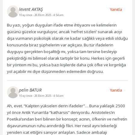
levent AKTAŞ
Yanıtla
10 ay önce
- 26 Ekim 2025 - 4:54 am
Bu yazı, yoğun duyguları ifade etme ihtiyacını ve kelimelerin
gücünü güzelce vurguluyor, ancak ‘nefret sözleri’ sunarak acıyı
dışa vurmanın psikolojik olarak ne kadar sağlıklı veya etkili olduğu
konusunda biraz şüphelerim var açıkçası. Bu tür ifadelerin
duyguyu gerçekten boşalttığı mı, yoksa tam tersine besleyip
pekiştirdiği mi bilimsel olarak tartışılır bir konu. Herkes için geçerli
bir yöntem mi bu, yoksa bazı kişilerde daha çok öfke ve kırgınlığa
yol açabilir mi diye düşünmeden edemedim doğrusu.
pelin BATUR
Yanıtla
10 ay önce
- 26 Ekim 2025 - 4:54 am
Ah, evet. “Kalpten yükselen derin ifadeler”… Buna yaklaşık 2500
yıl önce Antik Yunan’da “katharsis” deniyordu. Aristoteles’in
Poetika’sından beri bilinen bir konsept; acının, öfkenin ve nefretin
dışavurumunun ruhu arındırdığı fikri. Her nesil aynı tekerleği
yeniden icat ettiğini sanıyor anlaşılan. Sadece ambalajı