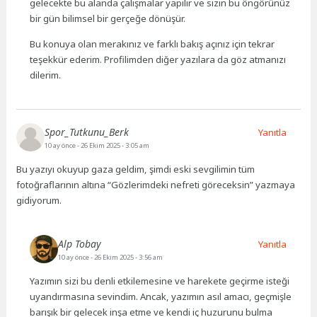
gelecekte bu alanda çalışmalar yapılır ve sizin bu öngörünüz
bir gün bilimsel bir gerçeğe dönüşür.
Bu konuya olan merakınız ve farklı bakış açınız için tekrar
teşekkür ederim. Profilimden diğer yazılara da göz atmanızı
dilerim.
Spor_Tutkunu_Berk
Yanıtla
10 ay önce
- 26 Ekim 2025 - 3:05 am
Bu yazıyı okuyup gaza geldim, şimdi eski sevgilimin tüm
fotoğraflarının altına “Gözlerimdeki nefreti göreceksin” yazmaya
gidiyorum.
Alp Tobay
Yanıtla
10 ay önce
- 26 Ekim 2025 - 3:56 am
Yazımın sizi bu denli etkilemesine ve harekete geçirme isteği
uyandırmasına sevindim. Ancak, yazımın asıl amacı, geçmişle
barışık bir gelecek inşa etme ve kendi iç huzurunu bulma