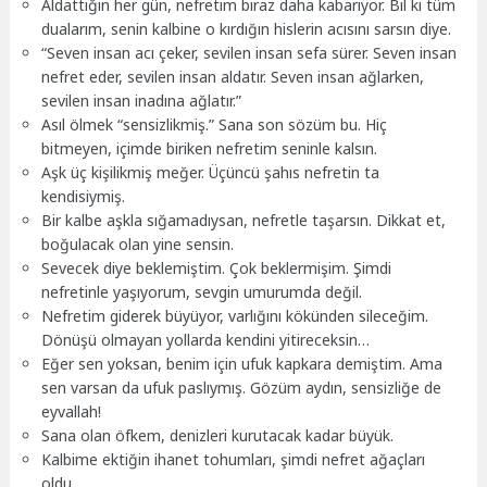
Aldattığın her gün, nefretim biraz daha kabarıyor. Bil ki tüm
dualarım, senin kalbine o kırdığın hislerin acısını sarsın diye.
“Seven insan acı çeker, sevilen insan sefa sürer. Seven insan
nefret eder, sevilen insan aldatır. Seven insan ağlarken,
sevilen insan inadına ağlatır.”
Asıl ölmek “sensizlikmiş.” Sana son sözüm bu. Hiç
bitmeyen, içimde biriken nefretim seninle kalsın.
Aşk üç kişilikmiş meğer. Üçüncü şahıs nefretin ta
kendisiymiş.
Bir kalbe aşkla sığamadıysan, nefretle taşarsın. Dikkat et,
boğulacak olan yine sensin.
Sevecek diye beklemiştim. Çok beklermişim. Şimdi
nefretinle yaşıyorum, sevgin umurumda değil.
Nefretim giderek büyüyor, varlığını kökünden sileceğim.
Dönüşü olmayan yollarda kendini yitireceksin…
Eğer sen yoksan, benim için ufuk kapkara demiştim. Ama
sen varsan da ufuk paslıymış. Gözüm aydın, sensizliğe de
eyvallah!
Sana olan öfkem, denizleri kurutacak kadar büyük.
Kalbime ektiğin ihanet tohumları, şimdi nefret ağaçları
oldu.