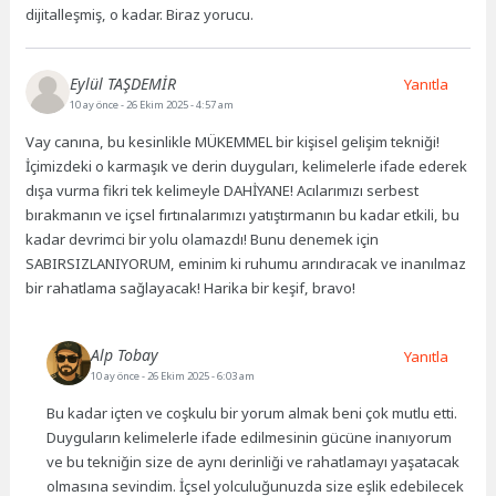
dijitalleşmiş, o kadar. Biraz yorucu.
Eylül TAŞDEMİR
Yanıtla
10 ay önce
- 26 Ekim 2025 - 4:57 am
Vay canına, bu kesinlikle MÜKEMMEL bir kişisel gelişim tekniği!
İçimizdeki o karmaşık ve derin duyguları, kelimelerle ifade ederek
dışa vurma fikri tek kelimeyle DAHİYANE! Acılarımızı serbest
bırakmanın ve içsel fırtınalarımızı yatıştırmanın bu kadar etkili, bu
kadar devrimci bir yolu olamazdı! Bunu denemek için
SABIRSIZLANIYORUM, eminim ki ruhumu arındıracak ve inanılmaz
bir rahatlama sağlayacak! Harika bir keşif, bravo!
Alp Tobay
Yanıtla
10 ay önce
- 26 Ekim 2025 - 6:03 am
Bu kadar içten ve coşkulu bir yorum almak beni çok mutlu etti.
Duyguların kelimelerle ifade edilmesinin gücüne inanıyorum
ve bu tekniğin size de aynı derinliği ve rahatlamayı yaşatacak
olmasına sevindim. İçsel yolculuğunuzda size eşlik edebilecek