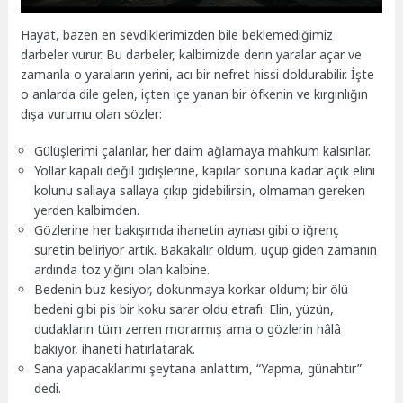
Hayat, bazen en sevdiklerimizden bile beklemediğimiz
darbeler vurur. Bu darbeler, kalbimizde derin yaralar açar ve
zamanla o yaraların yerini, acı bir nefret hissi doldurabilir. İşte
o anlarda dile gelen, içten içe yanan bir öfkenin ve kırgınlığın
dışa vurumu olan sözler:
Gülüşlerimi çalanlar, her daim ağlamaya mahkum kalsınlar.
Yollar kapalı değil gidişlerine, kapılar sonuna kadar açık elini
kolunu sallaya sallaya çıkıp gidebilirsin, olmaman gereken
yerden kalbimden.
Gözlerine her bakışımda ihanetin aynası gibi o iğrenç
suretin beliriyor artık. Bakakalır oldum, uçup giden zamanın
ardında toz yığını olan kalbine.
Bedenin buz kesiyor, dokunmaya korkar oldum; bir ölü
bedeni gibi pis bir koku sarar oldu etrafı. Elin, yüzün,
dudakların tüm zerren morarmış ama o gözlerin hâlâ
bakıyor, ihaneti hatırlatarak.
Sana yapacaklarımı şeytana anlattım, “Yapma, günahtır”
dedi.