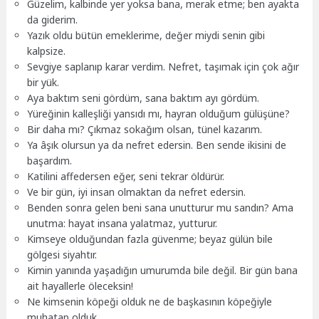
Güzelim, kalbinde yer yoksa bana, merak etme; ben ayakta
da giderim.
Yazık oldu bütün emeklerime, değer miydi senin gibi
kalpsize.
Sevgiye saplanıp karar verdim. Nefret, taşımak için çok ağır
bir yük.
Aya baktım seni gördüm, sana baktım ayı gördüm.
Yüreğinin kalleşliği yansıdı mı, hayran olduğum gülüşüne?
Bir daha mı? Çıkmaz sokağım olsan, tünel kazarım.
Ya âşık olursun ya da nefret edersin. Ben sende ikisini de
başardım.
Katilini affedersen eğer, seni tekrar öldürür.
Ve bir gün, iyi insan olmaktan da nefret edersin.
Benden sonra gelen beni sana unutturur mu sandın? Ama
unutma: hayat insana yalatmaz, yutturur.
Kimseye olduğundan fazla güvenme; beyaz gülün bile
gölgesi siyahtır.
Kimin yanında yaşadığın umurumda bile değil. Bir gün bana
ait hayallerle öleceksin!
Ne kimsenin köpeği olduk ne de başkasının köpeğiyle
muhatap olduk.