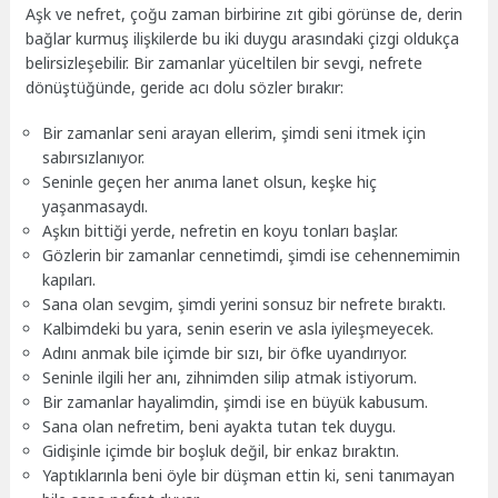
Aşk ve nefret, çoğu zaman birbirine zıt gibi görünse de, derin
bağlar kurmuş ilişkilerde bu iki duygu arasındaki çizgi oldukça
belirsizleşebilir. Bir zamanlar yüceltilen bir sevgi, nefrete
dönüştüğünde, geride acı dolu sözler bırakır:
Bir zamanlar seni arayan ellerim, şimdi seni itmek için
sabırsızlanıyor.
Seninle geçen her anıma lanet olsun, keşke hiç
yaşanmasaydı.
Aşkın bittiği yerde, nefretin en koyu tonları başlar.
Gözlerin bir zamanlar cennetimdi, şimdi ise cehennemimin
kapıları.
Sana olan sevgim, şimdi yerini sonsuz bir nefrete bıraktı.
Kalbimdeki bu yara, senin eserin ve asla iyileşmeyecek.
Adını anmak bile içimde bir sızı, bir öfke uyandırıyor.
Seninle ilgili her anı, zihnimden silip atmak istiyorum.
Bir zamanlar hayalimdin, şimdi ise en büyük kabusum.
Sana olan nefretim, beni ayakta tutan tek duygu.
Gidişinle içimde bir boşluk değil, bir enkaz bıraktın.
Yaptıklarınla beni öyle bir düşman ettin ki, seni tanımayan