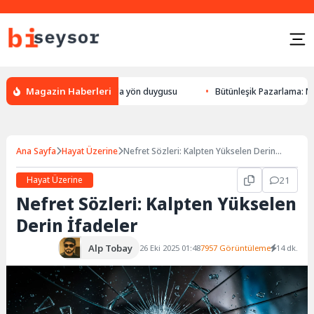
Magazin Haberleri
ön bulması, hayvanlarda yön duygusu
Bütünleşik Pazarlama: Markalarla 
Ana Sayfa
Hayat Üzerine
Nefret Sözleri: Kalpten Yükselen Derin
İfadeler
Hayat Üzerine
21
Nefret Sözleri: Kalpten Yükselen
Derin İfadeler
Alp Tobay
26 Eki 2025 01:48
7957 Görüntüleme
14 dk.