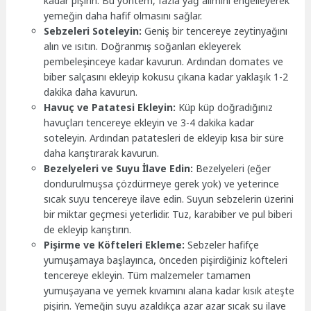
kadar pişirin. Bu yöntem, fazla yağ alımını engelleyerek
yemeğin daha hafif olmasını sağlar.
Sebzeleri Soteleyin:
Geniş bir tencereye zeytinyağını
alın ve ısıtın. Doğranmış soğanları ekleyerek
pembeleşinceye kadar kavurun. Ardından domates ve
biber salçasını ekleyip kokusu çıkana kadar yaklaşık 1-2
dakika daha kavurun.
Havuç ve Patatesi Ekleyin:
Küp küp doğradığınız
havuçları tencereye ekleyin ve 3-4 dakika kadar
soteleyin. Ardından patatesleri de ekleyip kısa bir süre
daha karıştırarak kavurun.
Bezelyeleri ve Suyu İlave Edin:
Bezelyeleri (eğer
dondurulmuşsa çözdürmeye gerek yok) ve yeterince
sıcak suyu tencereye ilave edin. Suyun sebzelerin üzerini
bir miktar geçmesi yeterlidir. Tuz, karabiber ve pul biberi
de ekleyip karıştırın.
Pişirme ve Köfteleri Ekleme:
Sebzeler hafifçe
yumuşamaya başlayınca, önceden pişirdiğiniz köfteleri
tencereye ekleyin. Tüm malzemeler tamamen
yumuşayana ve yemek kıvamını alana kadar kısık ateşte
pişirin. Yemeğin suyu azaldıkça azar azar sıcak su ilave