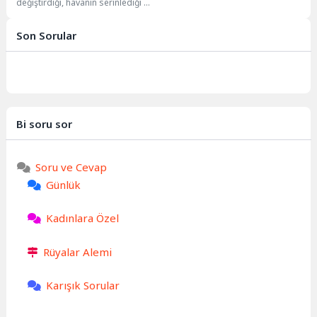
değiştirdiği, havanın serinlediği ve
içe dönük bir atmosfere
büründüğü bir mevsimdir. Ancak...
Son Sorular
Bi soru sor
Soru ve Cevap
Günlük
Kadınlara Özel
Rüyalar Alemi
Karışık Sorular