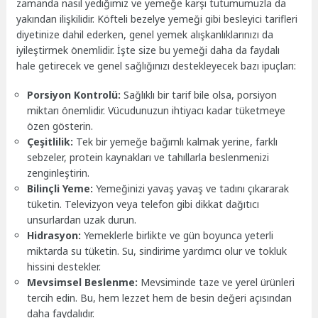
zamanda nasıl yediğimiz ve yemeğe karşı tutumumuzla da
yakından ilişkilidir. Köfteli bezelye yemeği gibi besleyici tarifleri
diyetinize dahil ederken, genel yemek alışkanlıklarınızı da
iyileştirmek önemlidir. İşte size bu yemeği daha da faydalı
hale getirecek ve genel sağlığınızı destekleyecek bazı ipuçları:
Porsiyon Kontrolü:
Sağlıklı bir tarif bile olsa, porsiyon
miktarı önemlidir. Vücudunuzun ihtiyacı kadar tüketmeye
özen gösterin.
Çeşitlilik:
Tek bir yemeğe bağımlı kalmak yerine, farklı
sebzeler, protein kaynakları ve tahıllarla beslenmenizi
zenginleştirin.
Bilinçli Yeme:
Yemeğinizi yavaş yavaş ve tadını çıkararak
tüketin. Televizyon veya telefon gibi dikkat dağıtıcı
unsurlardan uzak durun.
Hidrasyon:
Yemeklerle birlikte ve gün boyunca yeterli
miktarda su tüketin. Su, sindirime yardımcı olur ve tokluk
hissini destekler.
Mevsimsel Beslenme:
Mevsiminde taze ve yerel ürünleri
tercih edin. Bu, hem lezzet hem de besin değeri açısından
daha faydalıdır.