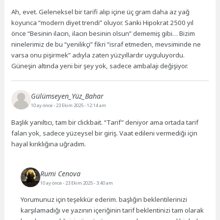
Ah, evet. Geleneksel bir tarifi alıp içine üç gram daha az yağ
koyunca “modern diyet trendi” oluyor. Sanki Hipokrat 2500 yıl
önce “Besinin ilacın, ilacın besinin olsun” dememiş gibi… Bizim
ninelerimiz de bu “yenilikçi” fikri “israf etmeden, mevsiminde ne
varsa onu pişirmek” adıyla zaten yüzyıllardır uyguluyordu.
Güneşin altında yeni bir şey yok, sadece ambalajı değişiyor.
Gülümseyen_Yüz_Bahar
10 ay önce
- 23 Ekim 2025 - 12:14 am
Başlık yanıltıcı, tam bir clickbait. “Tarif” deniyor ama ortada tarif
falan yok, sadece yüzeysel bir giriş. Vaat edileni vermediği için
hayal kırıklığına uğradım.
Rumi Cenova
10 ay önce
- 23 Ekim 2025 - 3:40 am
Yorumunuz için teşekkür ederim. başlığın beklentilerinizi
karşılamadığı ve yazının içeriğinin tarif beklentinizi tam olarak