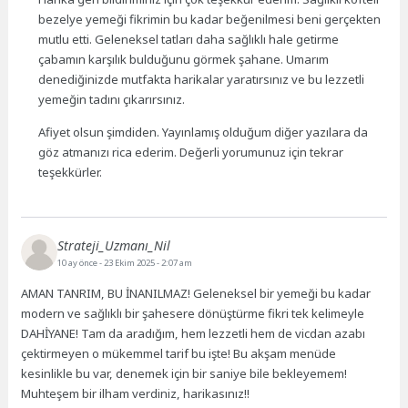
bezelye yemeği fikrimin bu kadar beğenilmesi beni gerçekten
mutlu etti. Geleneksel tatları daha sağlıklı hale getirme
çabamın karşılık bulduğunu görmek şahane. Umarım
denediğinizde mutfakta harikalar yaratırsınız ve bu lezzetli
yemeğin tadını çıkarırsınız.
Afiyet olsun şimdiden. Yayınlamış olduğum diğer yazılara da
göz atmanızı rica ederim. Değerli yorumunuz için tekrar
teşekkürler.
Strateji_Uzmanı_Nil
10 ay önce
- 23 Ekim 2025 - 2:07 am
AMAN TANRIM, BU İNANILMAZ! Geleneksel bir yemeği bu kadar
modern ve sağlıklı bir şahesere dönüştürme fikri tek kelimeyle
DAHİYANE! Tam da aradığım, hem lezzetli hem de vicdan azabı
çektirmeyen o mükemmel tarif bu işte! Bu akşam menüde
kesinlikle bu var, denemek için bir saniye bile bekleyemem!
Muhteşem bir ilham verdiniz, harikasınız!!