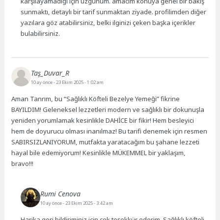
karşılayamadığı için üzgünüm. amacım konuya genel bir bakış
sunmaktı, detaylı bir tarif sunmaktan ziyade. profilimden diğer
yazılara göz atabilirsiniz, belki ilginizi çeken başka içerikler
bulabilirsiniz.
Taş_Duvar_R
10 ay önce
- 23 Ekim 2025 - 1:02 am
Aman Tanrım, bu “Sağlıklı Köfteli Bezelye Yemeği” fikrine
BAYILDIM! Geleneksel lezzetleri modern ve sağlıklı bir dokunuşla
yeniden yorumlamak kesinlikle DAHİCE bir fikir! Hem besleyici
hem de doyurucu olması inanılmaz! Bu tarifi denemek için resmen
SABIRSIZLANIYORUM, mutfakta yaratacağım bu şahane lezzeti
hayal bile edemiyorum! Kesinlikle MÜKEMMEL bir yaklaşım,
bravo!!!
Rumi Cenova
10 ay önce
- 23 Ekim 2025 - 3:42 am
Harika geri bildiriminiz için çok teşekkür ederim. Sağlıklı köfteli