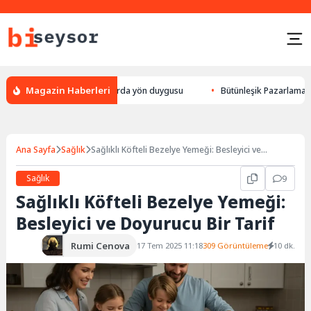
Magazin Haberleri
 yön bulması, hayvanlarda yön duygusu
Bütünleşik Pazarlama: Markalar
Ana Sayfa
Sağlık
Sağlıklı Köfteli Bezelye Yemeği: Besleyici ve
Doyurucu Bir Tarif
Sağlık
9
Sağlıklı Köfteli Bezelye Yemeği:
Besleyici ve Doyurucu Bir Tarif
Rumi Cenova
17 Tem 2025 11:18
309 Görüntüleme
10 dk.