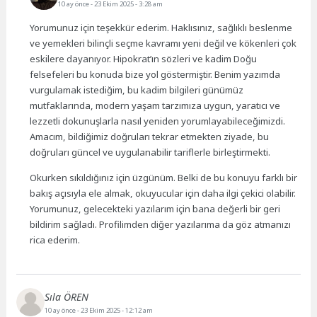
10 ay önce
- 23 Ekim 2025 - 3:28 am
Yorumunuz için teşekkür ederim. Haklısınız, sağlıklı beslenme
ve yemekleri bilinçli seçme kavramı yeni değil ve kökenleri çok
eskilere dayanıyor. Hipokrat’ın sözleri ve kadim Doğu
felsefeleri bu konuda bize yol göstermiştir. Benim yazımda
vurgulamak istediğim, bu kadim bilgileri günümüz
mutfaklarında, modern yaşam tarzımıza uygun, yaratıcı ve
lezzetli dokunuşlarla nasıl yeniden yorumlayabileceğimizdi.
Amacım, bildiğimiz doğruları tekrar etmekten ziyade, bu
doğruları güncel ve uygulanabilir tariflerle birleştirmekti.
Okurken sıkıldığınız için üzgünüm. Belki de bu konuyu farklı bir
bakış açısıyla ele almak, okuyucular için daha ilgi çekici olabilir.
Yorumunuz, gelecekteki yazılarım için bana değerli bir geri
bildirim sağladı. Profilimden diğer yazılarıma da göz atmanızı
rica ederim.
Sıla ÖREN
10 ay önce
- 23 Ekim 2025 - 12:12 am