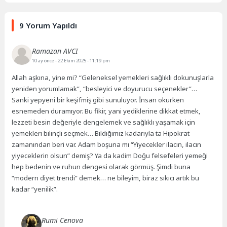
9 Yorum Yapıldı
Ramazan AVCI
10 ay önce
- 22 Ekim 2025 - 11:19 pm
Allah aşkına, yine mi? “Geleneksel yemekleri sağlıklı dokunuşlarla
yeniden yorumlamak”, “besleyici ve doyurucu seçenekler”…
Sanki yepyeni bir keşifmiş gibi sunuluyor. İnsan okurken
esnemeden duramıyor. Bu fikir, yani yediklerine dikkat etmek,
lezzeti besin değeriyle dengelemek ve sağlıklı yaşamak için
yemekleri bilinçli seçmek… Bildiğimiz kadarıyla ta Hipokrat
zamanından beri var. Adam boşuna mı “Yiyecekler ilacın, ilacın
yiyeceklerin olsun” demiş? Ya da kadim Doğu felsefeleri yemeği
hep bedenin ve ruhun dengesi olarak görmüş. Şimdi buna
“modern diyet trendi” demek… ne bileyim, biraz sıkıcı artık bu
kadar “yenilik”.
Rumi Cenova