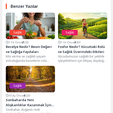
Benzer Yazılar
Sağlık
Sağlık
1 Yıl Önce
235
1 Yıl Önce
301
Bezelye Nedir? Besin Değeri
Fosfor Nedir? Vücuttaki Rolü
ve Sağlığa Faydaları
ve Sağlık Üzerindeki Etkileri
Kilo verme ve sağlıklı yaşam
Vücudumuzun sağlıklı bir şekilde
yolculuğunda besinlerin rolü
işleyebilmesi için ihtiyaç duyduğu
tartışılmaz bir öneme sahiptir.
sayısız mineral ve element
Doğru besinleri seçmek,...
bulunur. Bu elementlerden...
Sağlık
10 Ay Önce
220
Sonbaharda Yeni
Alışkanlıklar Kazanmak İçin
Sonbahar, doğanın renk
Neden Mükemmel Zaman?