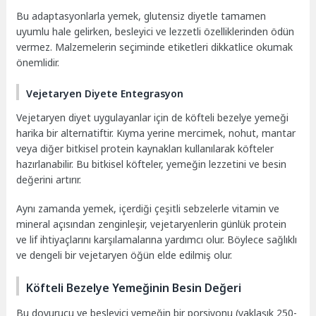
Bu adaptasyonlarla yemek, glutensiz diyetle tamamen
uyumlu hale gelirken, besleyici ve lezzetli özelliklerinden ödün
vermez. Malzemelerin seçiminde etiketleri dikkatlice okumak
önemlidir.
Vejetaryen Diyete Entegrasyon
Vejetaryen diyet uygulayanlar için de köfteli bezelye yemeği
harika bir alternatiftir. Kıyma yerine mercimek, nohut, mantar
veya diğer bitkisel protein kaynakları kullanılarak köfteler
hazırlanabilir. Bu bitkisel köfteler, yemeğin lezzetini ve besin
değerini artırır.
Aynı zamanda yemek, içerdiği çeşitli sebzelerle vitamin ve
mineral açısından zenginleşir, vejetaryenlerin günlük protein
ve lif ihtiyaçlarını karşılamalarına yardımcı olur. Böylece sağlıklı
ve dengeli bir vejetaryen öğün elde edilmiş olur.
Köfteli Bezelye Yemeğinin Besin Değeri
Bu doyurucu ve besleyici yemeğin bir porsiyonu (yaklaşık 250-