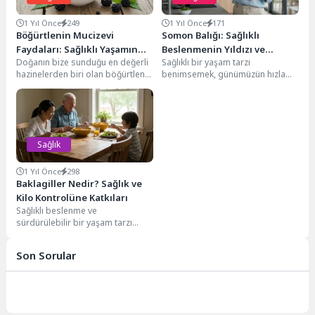
1 Yıl Önce
249
1 Yıl Önce
171
Böğürtlenin Mucizevi
Somon Balığı: Sağlıklı
Faydaları: Sağlıklı Yaşamın
Beslenmenin Yıldızı ve
Doğanın bize sunduğu en değerli
Sağlıklı bir yaşam tarzı
Anahtarı
Faydaları Nelerdir?
hazinelerden biri olan böğürtlen,
benimsemek, günümüzün hızla
sadece lezzetli bir meyve olmakla
değişen dünyasında giderek daha
kalmayıp,...
büyük bir önem kazanmaktadır....
Sağlık
1 Yıl Önce
298
Baklagiller Nedir? Sağlık ve
Kilo Kontrolüne Katkıları
Sağlıklı beslenme ve
sürdürülebilir bir yaşam tarzı
benimsemek, günümüzde birçok
kişinin öncelikli hedeflerinden biri
Son Sorular
haline...