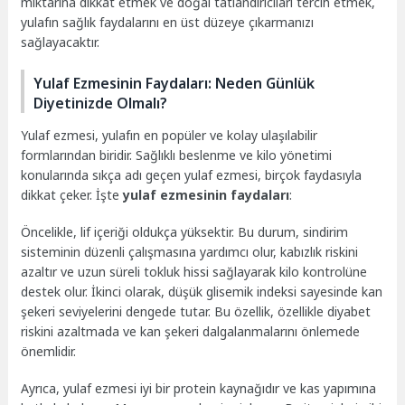
miktarına dikkat etmek ve doğal tatlandırıcıları tercih etmek,
yulafın sağlık faydalarını en üst düzeye çıkarmanızı
sağlayacaktır.
Yulaf Ezmesinin Faydaları: Neden Günlük
Diyetinizde Olmalı?
Yulaf ezmesi, yulafın en popüler ve kolay ulaşılabilir
formlarından biridir. Sağlıklı beslenme ve kilo yönetimi
konularında sıkça adı geçen yulaf ezmesi, birçok faydasıyla
dikkat çeker. İşte
yulaf ezmesinin faydaları
:
Öncelikle, lif içeriği oldukça yüksektir. Bu durum, sindirim
sisteminin düzenli çalışmasına yardımcı olur, kabızlık riskini
azaltır ve uzun süreli tokluk hissi sağlayarak kilo kontrolüne
destek olur. İkinci olarak, düşük glisemik indeksi sayesinde kan
şekeri seviyelerini dengede tutar. Bu özellik, özellikle diyabet
riskini azaltmada ve kan şekeri dalgalanmalarını önlemede
önemlidir.
Ayrıca, yulaf ezmesi iyi bir protein kaynağıdır ve kas yapımına