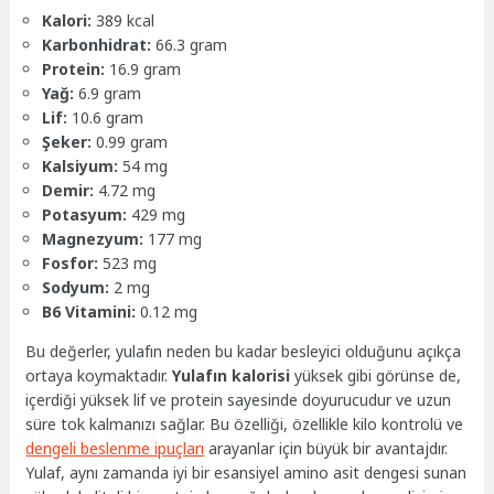
Kalori:
389 kcal
Karbonhidrat:
66.3 gram
Protein:
16.9 gram
Yağ:
6.9 gram
Lif:
10.6 gram
Şeker:
0.99 gram
Kalsiyum:
54 mg
Demir:
4.72 mg
Potasyum:
429 mg
Magnezyum:
177 mg
Fosfor:
523 mg
Sodyum:
2 mg
B6 Vitamini:
0.12 mg
Bu değerler, yulafın neden bu kadar besleyici olduğunu açıkça
ortaya koymaktadır.
Yulafın kalorisi
yüksek gibi görünse de,
içerdiği yüksek lif ve protein sayesinde doyurucudur ve uzun
süre tok kalmanızı sağlar. Bu özelliği, özellikle kilo kontrolü ve
dengeli beslenme ipuçları
arayanlar için büyük bir avantajdır.
Yulaf, aynı zamanda iyi bir esansiyel amino asit dengesi sunan