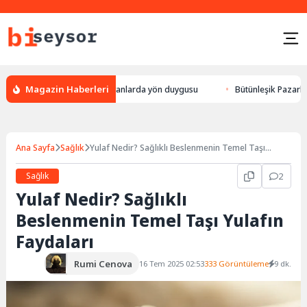
Magazin Haberleri
leylek yön bulması, hayvanlarda yön duygusu
Bütünleşik Pazarlama: Mar
Ana Sayfa
Sağlık
Yulaf Nedir? Sağlıklı Beslenmenin Temel Taşı
Yulafın Faydaları
Sağlık
2
Yulaf Nedir? Sağlıklı
Beslenmenin Temel Taşı Yulafın
Faydaları
Rumi Cenova
16 Tem 2025 02:53
333 Görüntüleme
9 dk.