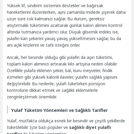
Yüksek lif, sindirim sistemini destekler ve bağırsak
hareketlerini düzenlerken, aynı zamanda midede şişerek daha
uzun süre tok kalmanızı sağlar. Bu durum, gereksiz
atıştırmalık tüketimini azaltarak günlük kalori alımını kontrol
altında tutmanıza yardımcı olur. Düşük glisemik indeks ise,
yulafın kan şekerini yavaş yavaş yükseltmesini sağlar, bu da
ani açlık krizlerini ve tatlı isteğini önler.
Ancak, her besinde olduğu gibi yulafın da aşırı tüketimi,
toplam kalori alımınızı artırarak kilo artışına neden olabilir.
Özellikle yulafa eklenen şeker, bal, kuru meyveler, fındık
ezmeleri gibi yüksek kalorili ilaveler, yulafın sağlıklı yapısını
değiştirebilir. Bu nedenle, yulafı tüketirken porsiyon
kontrolüne dikkat etmek ve sağlıklı eklemelerle
zenginleştirmek önemlidir.
Yulaf Tüketim Yöntemleri ve Sağlıklı Tarifler
Yulaf, mutfakta oldukça esnek bir besindir ve çeşitli şekillerde
tüketilebilir. İşte bazı popüler ve
sağlıklı diyet yulaflı
tarifler
ile tüketim yöntemleri: