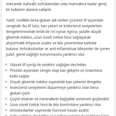
miktarıdır. Kahvaltı sofralarından unlu mamullere kadar geniş
bir kullanım alanına sahiptir.
Yulaf, özellikle beta-glukan adı verilen çözünür lif açısından
zengindir. Bu lif türü, kan şekeri ve kolesterol seviyelerinin
dengelenmesinde kritik bir rol oynar. Ayrıca, yulafın düşük
glisemik indeksi, uzun süreli tokluk hissi sağlayarak
atıştırmalık ihtiyacını azaltır ve kilo yönetimine katkıda
bulunur. Antioksidanlar ve anti-inflamatuar bileşenler de içeren
yulaf, genel sağlığın korunmasına yardımcı olur.
Yüksek lif içeriği ile sindirim sağlığını destekler.
Protein açısından zengin olup kas gelişimi ve onarımına
katkı sağlar.
Düşük glisemik indeksi sayesinde kan şekerini dengeler.
Kolesterol seviyelerini düşürmeye yardımcı olan beta-
glukan içerir.
Çeşitli vitamin ve minerallerle bağışıklık sistemini güçlendirir.
Uzun süreli tokluk hissi ile kilo kontrolüne yardımcı olur.
Antioksidanlar sayesinde hücresel hasarı azaltır.
Kalp sağlığını destekler ve kardiyovasküler hastalıklara karşı