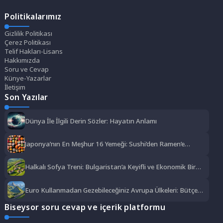
Politikalarımız
Gizlilik Politikası
Çerez Politikası
Telif Hakları-Lisans
Hakkımızda
Soru ve Cevap
Künye-Yazarlar
İletişim
Son Yazılar
Dünya İle İlgili Derin Sözler: Hayatın Anlamı
Japonya’nın En Meşhur 16 Yemeği: Sushi’den Ramen’e
Lezzet Şöleni
Halkalı Sofya Treni: Bulgaristan’a Keyifli ve Ekonomik Bir
Yolculuk
Euro Kullanmadan Gezebileceğiniz Avrupa Ülkeleri: Bütçe
Dostu Rotalar
Biseysor soru cevap ve içerik platformu