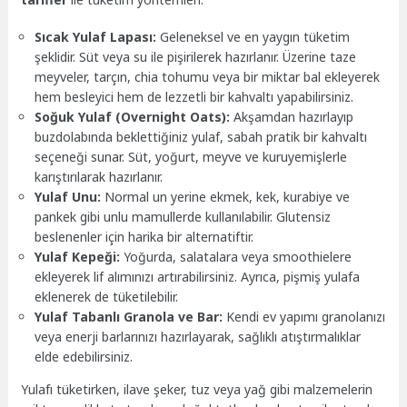
Sıcak Yulaf Lapası:
Geleneksel ve en yaygın tüketim
şeklidir. Süt veya su ile pişirilerek hazırlanır. Üzerine taze
meyveler, tarçın, chia tohumu veya bir miktar bal ekleyerek
hem besleyici hem de lezzetli bir kahvaltı yapabilirsiniz.
Soğuk Yulaf (Overnight Oats):
Akşamdan hazırlayıp
buzdolabında beklettiğiniz yulaf, sabah pratik bir kahvaltı
seçeneği sunar. Süt, yoğurt, meyve ve kuruyemişlerle
karıştırılarak hazırlanır.
Yulaf Unu:
Normal un yerine ekmek, kek, kurabiye ve
pankek gibi unlu mamullerde kullanılabilir. Glutensiz
beslenenler için harika bir alternatiftir.
Yulaf Kepeği:
Yoğurda, salatalara veya smoothielere
ekleyerek lif alımınızı artırabilirsiniz. Ayrıca, pişmiş yulafa
eklenerek de tüketilebilir.
Yulaf Tabanlı Granola ve Bar:
Kendi ev yapımı granolanızı
veya enerji barlarınızı hazırlayarak, sağlıklı atıştırmalıklar
elde edebilirsiniz.
Yulafı tüketirken, ilave şeker, tuz veya yağ gibi malzemelerin