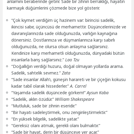
anlamını beraberinde getirir. Sade bir zihnin berraklığı, hayatın
karmaşık düğümlerini çözmede bize yol gösterir.
“Çok kıymet verdiğim üç hazinem var: birincisi sadelik,
ikincisi sabır, üçüncüsü de merhamettir. Düşüncelerinizde ve
davranışlarınızda sade olduğunuzda, varlığın kaynağına
dönersiniz. Dostlarınıza ve düşmanlarınıza karşı sabırlı
olduğunuzda, ne olursa olsun anlaşma sağlarsınız.
Kendinize karşı merhametli olduğunuzda, dünyadaki bütün
insanlarla barış sağlarsınız.”
Lao Tzu
“Doğallığın verdiği huzuru, doğal olmayan yollarda arama.
Sadelik, sahtelik sevmez.”
Zata
“Sade insanlar Allah’ı, güneşin harareti ve bir çiçeğin kokusu
kadar tabiî olarak hissederler.”
A. Carrel
“Yaşamda sadelik düşüncede görkem!”
Aysun Kaba
“Sadelik, aklın özüdür.”
William Shakespeare
“Mutluluk, sade bir zihnin eseridir.”
“Bir hayatı sadeleştirmek, onu zenginleştirmektir.”
“En yüksek bilgelik, sadelikte yatar.”
“Gereksiz olanı atmak, gerekli olanı bulmaktır.”
“Sade bir hayat, derin bir düşünceye yer açar.”