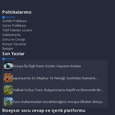
Politikalarımız
Gizlilik Politikası
Çerez Politikası
Telif Hakları-Lisans
Hakkımızda
Soru ve Cevap
Künye-Yazarlar
İletişim
Son Yazılar
Dünya İle İlgili Derin Sözler: Hayatın Anlamı
Japonya’nın En Meşhur 16 Yemeği: Sushi’den Ramen’e
Lezzet Şöleni
Halkalı Sofya Treni: Bulgaristan’a Keyifli ve Ekonomik Bir
Yolculuk
Euro Kullanmadan Gezebileceğiniz Avrupa Ülkeleri: Bütçe
Dostu Rotalar
Biseysor soru cevap ve içerik platformu