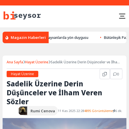
Magazin Haberleri
ur, leylek yön bulması, hayvanlarda yön duygusu
Bütünleşik Pazarlama:
Ana Sayfa
Hayat Üzerine
Sadelik Üzerine Derin Düşünceler ve İlham
Veren Sözler
Hayat Üzerine
0
Sadelik Üzerine Derin
Düşünceler ve İlham Veren
Sözler
Rumi Cenova
11 Kas 2025 22:28
4895 Görüntüleme
6 dk.