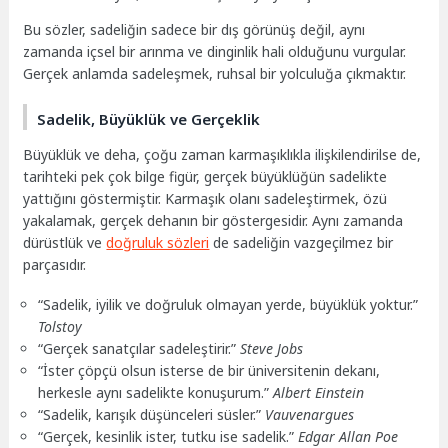
Bu sözler, sadeliğin sadece bir dış görünüş değil, aynı
zamanda içsel bir arınma ve dinginlik hali olduğunu vurgular.
Gerçek anlamda sadeleşmek, ruhsal bir yolculuğa çıkmaktır.
Sadelik, Büyüklük ve Gerçeklik
Büyüklük ve deha, çoğu zaman karmaşıklıkla ilişkilendirilse de,
tarihteki pek çok bilge figür, gerçek büyüklüğün sadelikte
yattığını göstermiştir. Karmaşık olanı sadeleştirmek, özü
yakalamak, gerçek dehanın bir göstergesidir. Aynı zamanda
dürüstlük ve
doğruluk sözleri
de sadeliğin vazgeçilmez bir
parçasıdır.
“Sadelik, iyilik ve doğruluk olmayan yerde, büyüklük yoktur.”
Tolstoy
“Gerçek sanatçılar sadeleştirir.”
Steve Jobs
“İster çöpçü olsun isterse de bir üniversitenin dekanı,
herkesle aynı sadelikte konuşurum.”
Albert Einstein
“Sadelik, karışık düşünceleri süsler.”
Vauvenargues
“Gerçek, kesinlik ister, tutku ise sadelik.”
Edgar Allan Poe