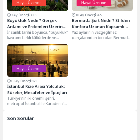
Hayat Üzerine
Hayat Üzerine
9 Ay Önce
3085
10 Ay Önce
265
Büyüklük Nedir? Gerçek
Bermuda Şort Nedir? Stilden
Anlamı ve Erdemleri Üzerine
Konfora Uzanan Kapsamlı
İnsanlık tarihi boyunca, "büyüklük"
Yaz aylarının vazgeçilmez
Sözler
Rehber
kavramı farklı kültürlerde ve
parçalarından biri olan Bermuda
düşünce akımlarında çeşitli
şort, diz hizasında veya hemen
anlamlar kazanmıştır. Kimi
üzerinde biten, geniş...
zaman...
Hayat Üzerine
10 Ay Önce
875
İstanbul Rize Arası Yolculuk:
Süreler, Mesafeler ve İpuçları
Türkiye'nin iki önemli şehri,
metropol İstanbul ile Karadeniz'in
yeşil incisi Rize arasındaki
yolculuk, farklı ulaşım...
Son Sorular