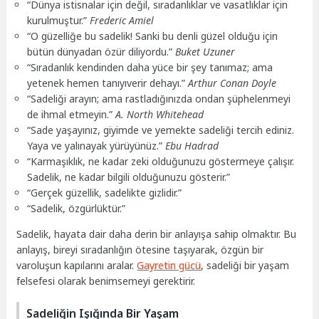
“Dünya istisnalar için değil, sıradanlıklar ve vasatlıklar için
kurulmuştur.”
Frederic Amiel
“O güzelliğe bu sadelik! Sanki bu denli güzel olduğu için
bütün dünyadan özür diliyordu.”
Buket Uzuner
“Sıradanlık kendinden daha yüce bir şey tanımaz; ama
yetenek hemen tanıyıverir dehayı.”
Arthur Conan Doyle
“Sadeliği arayın; ama rastladığınızda ondan şüphelenmeyi
de ihmal etmeyin.”
A. North Whitehead
“Sade yaşayınız, giyimde ve yemekte sadeliği tercih ediniz.
Yaya ve yalınayak yürüyünüz.”
Ebu Hadrad
“Karmaşıklık, ne kadar zeki olduğunuzu göstermeye çalışır.
Sadelik, ne kadar bilgili olduğunuzu gösterir.”
“Gerçek güzellik, sadelikte gizlidir.”
“Sadelik, özgürlüktür.”
Sadelik, hayata dair daha derin bir anlayışa sahip olmaktır. Bu
anlayış, bireyi sıradanlığın ötesine taşıyarak, özgün bir
varoluşun kapılarını aralar.
Gayretin gücü
, sadeliği bir yaşam
felsefesi olarak benimsemeyi gerektirir.
Sadeliğin Işığında Bir Yaşam