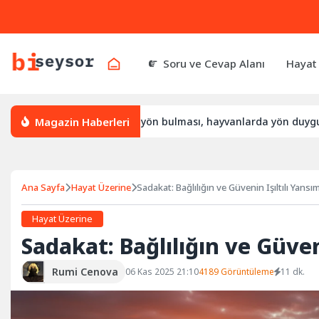
Soru ve Cevap Alanı
Hayat
Magazin Haberleri
ıl yön bulur, leylek yön bulması, hayvanlarda yön duygusu
Ana Sayfa
Hayat Üzerine
Sadakat: Bağlılığın ve Güvenin Işıltılı Yansım
Hayat Üzerine
Sadakat: Bağlılığın ve Güven
Rumi Cenova
06 Kas 2025 21:10
4189 Görüntüleme
11 dk.