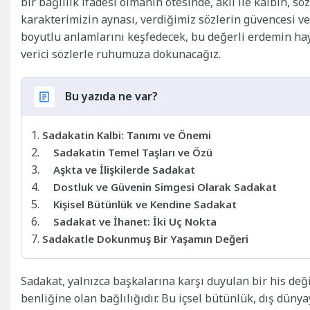
bir bağlılık ifadesi olmanın ötesinde, akıl ile kalbin, 
karakterimizin aynası, verdiğimiz sözlerin güvencesi v
boyutlu anlamlarını keşfedecek, bu değerli erdemin ha
verici sözlerle ruhumuza dokunacağız.
Bu yazıda ne var?
Sadakatin Kalbi: Tanımı ve Önemi
Sadakatin Temel Taşları ve Özü
Aşkta ve İlişkilerde Sadakat
Dostluk ve Güvenin Simgesi Olarak Sadakat
Kişisel Bütünlük ve Kendine Sadakat
Sadakat ve İhanet: İki Uç Nokta
Sadakatle Dokunmuş Bir Yaşamın Değeri
Sadakat, yalnızca başkalarına karşı duyulan bir his değ
benliğine olan bağlılığıdır. Bu içsel bütünlük, dış dünya