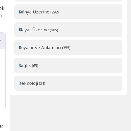
ok
Dünya Üzerine
(292)
m
Hayat Üzerine
(965)
Rüyalar ve Anlamları
(355)
Sağlık
(65)
Teknoloji
(21)
r.