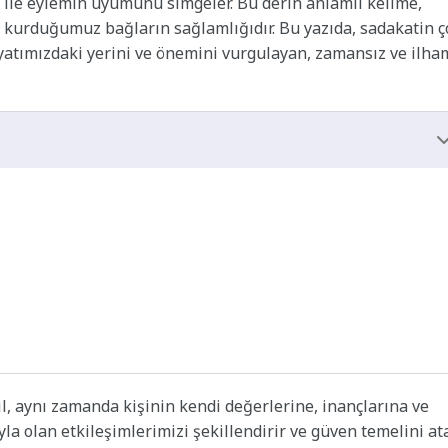
söz ile eylemin uyumunu simgeler. Bu derin anlamlı kelime,
e kurduğumuz bağların sağlamlığıdır. Bu yazıda, sadakatin ç
yatımızdaki yerini ve önemini vurgulayan, zamansız ve ilha
il, aynı zamanda kişinin kendi değerlerine, inançlarına ve
yla olan etkileşimlerimizi şekillendirir ve güven temelini ata