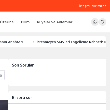
İletişim
Hakkımızda
Üzerine
Bilim
Rüyalar ve Anlamları
arı
İstenmeyen SMS’leri Engelleme Rehberi: Dijital Huzuru
Son Sorular
0
Bi soru sor