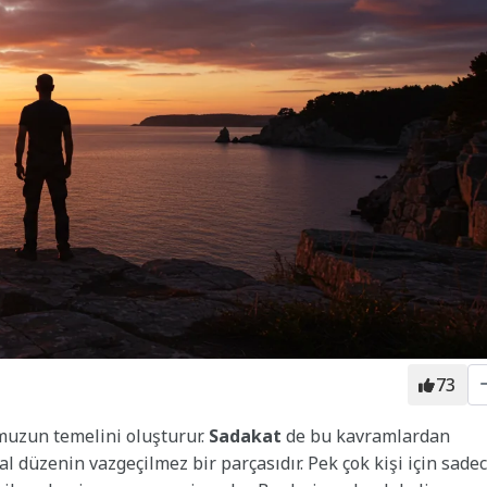
73
uzun temelini oluşturur.
Sadakat
de bu kavramlardan
sal düzenin vazgeçilmez bir parçasıdır. Pek çok kişi için sade