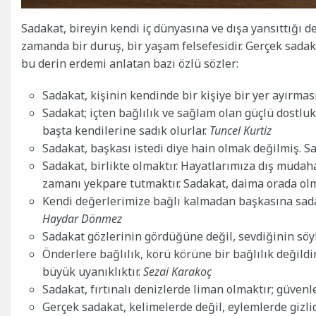
Sadakat, bireyin kendi iç dünyasına ve dışa yansıttığı de
zamanda bir duruş, bir yaşam felsefesidir. Gerçek sadaka
bu derin erdemi anlatan bazı özlü sözler:
Sadakat, kişinin kendinde bir kişiye bir yer ayırmas
Sadakat; içten bağlılık ve sağlam olan güçlü dostlu
başta kendilerine sadık olurlar.
Tuncel Kurtiz
Sadakat, başkası istedi diye hain olmak değilmiş. 
Sadakat, birlikte olmaktır. Hayatlarımıza dış müda
zamanı yekpare tutmaktır. Sadakat, daima orada olm
Kendi değerlerimize bağlı kalmadan başkasına sada
Haydar Dönmez
Sadakat gözlerinin gördüğüne değil, sevdiğinin söy
Önderlere bağlılık, körü körüne bir bağlılık değildir.
büyük uyanıklıktır.
Sezai Karakoç
Sadakat, fırtınalı denizlerde liman olmaktır; güvenle
Gerçek sadakat, kelimelerde değil, eylemlerde gizlid