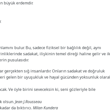
en büyük erdemdir.
.
lamını bulur. Bu, sadece fiziksel bir bağlılık değil, aynı
liklerinde sadakat, ilişkinin temel direği haline gelir ve ik
erin pusulasıdır.
ar gerçekten sığ insanlardır. Onların sadakat ve doğruluk
 ileri gelen bir uyuşukluk ve hayal gücünden yoksunluk olara
k. Ve öyle birini seveceksin ki, seni gözleriyle bile
k olsun.
Jean J.Rousseau
adar da bıktırıcı.
Milan Kundera