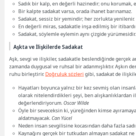
Sadık bir kalp, en değerli hazinedir; onu korumak, 
Bir kalpte sadakat varsa, orada ihanet barınamaz.
Sadakat, sessiz bir yemindir; her zorlukta yenilenir.
En değerli miras, sadakatle inşa edilmiş bir itibardır
Sadakat, söylemle eylemin aynı çizgide yürümesidir.
Aşkta ve İlişkilerde Sadakat
Aşk, sevgi ve ilişkiler, sadakatle beslendiğinde gerçek an
zamanda duygusal ve ruhsal bir adanmışlıktır. Aşkın derin
ruhu birleştirir.
Doğruluk sözleri
gibi, sadakat de ilişkil
Hayatları boyunca yalnız bir kez sevmiş olan insanl
olarak nitelendirdikleri şeyi, ben alışkanlıklardan
değerlendiriyorum.
Oscar Wilde
Öyle bir seveceksin ki, yüreğinden kimse ayıramayaca
aldatmayacak.
Can Yücel
Neden insan sevgilisine kocasından daha fazla sadı
Kaynağını gerçek bir tutkudan almayan sadakat ne k