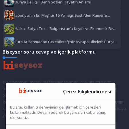
Dünya İle İlgili Derin Sözler: Hayatın Anlamı
Japonya’nın En Meşhur 16 Yemeği: Sushi’den Ramen’e
Lezzet Şöleni
Halkalı Sofya Treni: Bulgaristan’a Keyifli ve Ekonomik Bir
Yolculuk
Euro Kullanmadan Gezebileceğiniz Avrupa Ülkeleri: Bütçe
Dostu Rotalar
Biseysor soru cevap ve içerik platformu
Biseysor.com, merak ettiklerinizi sormak, bilgi alışverişinde
bulunmak ve fikirlerinizi paylaşmak için bir araya geldiğimiz bir
Çerez Bilgilendirmesi
platformdur.
İster kayıtlı bir kullanıcı olarak topluluğumuza katılın, ister anonim
Bu site, kullanıcı deneyimini geliştirmek için çerezleri
kalarak sorularınızı yöneltin; burada her türlü soruya ve tartışmaya
kullanmaktadır. Devam ederek bu çerezleri kabul etmiş
yer var. Bilgiyi keşfetmek ve paylaşmak için bize katılın!
olursunuz.