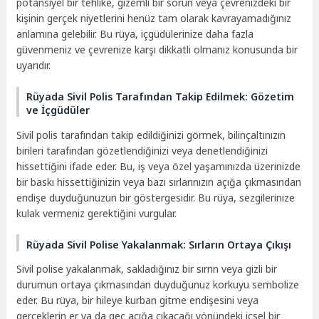
potansiyel bir tehlike, gizemli bir sorun veya çevrenizdeki bir
kişinin gerçek niyetlerini henüz tam olarak kavrayamadığınız
anlamına gelebilir. Bu rüya, içgüdülerinize daha fazla
güvenmeniz ve çevrenize karşı dikkatli olmanız konusunda bir
uyarıdır.
Rüyada Sivil Polis Tarafından Takip Edilmek: Gözetim
ve İçgüdüler
Sivil polis tarafından takip edildiğinizi görmek, bilinçaltınızın
birileri tarafından gözetlendiğinizi veya denetlendiğinizi
hissettiğini ifade eder. Bu, iş veya özel yaşamınızda üzerinizde
bir baskı hissettiğinizin veya bazı sırlarınızın açığa çıkmasından
endişe duyduğunuzun bir göstergesidir. Bu rüya, sezgilerinize
kulak vermeniz gerektiğini vurgular.
Rüyada Sivil Polise Yakalanmak: Sırların Ortaya Çıkışı
Sivil polise yakalanmak, sakladığınız bir sırrın veya gizli bir
durumun ortaya çıkmasından duyduğunuz korkuyu sembolize
eder. Bu rüya, bir hileye kurban gitme endişesini veya
gerçeklerin er ya da geç açığa çıkacağı yönündeki içsel bir