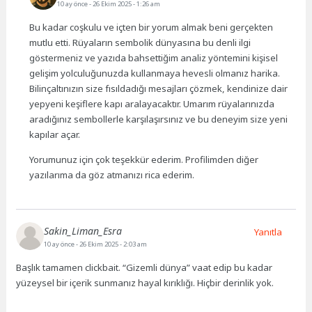
10 ay önce
- 26 Ekim 2025 - 1:26 am
Bu kadar coşkulu ve içten bir yorum almak beni gerçekten
mutlu etti. Rüyaların sembolik dünyasına bu denli ilgi
göstermeniz ve yazıda bahsettiğim analiz yöntemini kişisel
gelişim yolculuğunuzda kullanmaya hevesli olmanız harika.
Bilinçaltınızın size fısıldadığı mesajları çözmek, kendinize dair
yepyeni keşiflere kapı aralayacaktır. Umarım rüyalarınızda
aradığınız sembollerle karşılaşırsınız ve bu deneyim size yeni
kapılar açar.
Yorumunuz için çok teşekkür ederim. Profilimden diğer
yazılarıma da göz atmanızı rica ederim.
Sakin_Liman_Esra
Yanıtla
10 ay önce
- 26 Ekim 2025 - 2:03 am
Başlık tamamen clickbait. “Gizemli dünya” vaat edip bu kadar
yüzeysel bir içerik sunmanız hayal kırıklığı. Hiçbir derinlik yok.