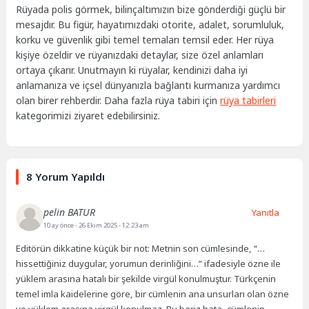
Rüyada polis görmek, bilinçaltımızın bize gönderdiği güçlü bir
mesajdır. Bu figür, hayatımızdaki otorite, adalet, sorumluluk,
korku ve güvenlik gibi temel temaları temsil eder. Her rüya
kişiye özeldir ve rüyanızdaki detaylar, size özel anlamları
ortaya çıkarır. Unutmayın ki rüyalar, kendinizi daha iyi
anlamanıza ve içsel dünyanızla bağlantı kurmanıza yardımcı
olan birer rehberdir. Daha fazla rüya tabiri için
rüya tabirleri
kategorimizi ziyaret edebilirsiniz.
8 Yorum Yapıldı
pelin BATUR
Yanıtla
10 ay önce
- 26 Ekim 2025 - 12:23 am
Editörün dikkatine küçük bir not: Metnin son cümlesinde, “…
hissettiğiniz duygular, yorumun derinliğini…” ifadesiyle özne ile
yüklem arasına hatalı bir şekilde virgül konulmuştur. Türkçenin
temel imla kaidelerine göre, bir cümlenin ana unsurları olan özne
ve yüklem arasına virgül konulmaz. Bu bariz hata, cümlenin