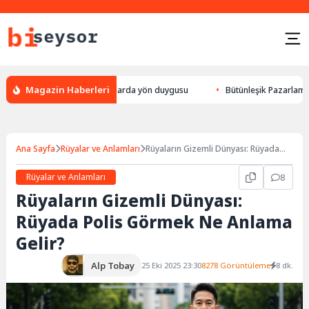
Magazin Haberleri
ek yön bulması, hayvanlarda yön duygusu
Bütünleşik Pazarlama: Markala
Ana Sayfa
Rüyalar ve Anlamları
Rüyaların Gizemli Dünyası: Rüyada
Polis Görmek Ne Anlama Gelir?
Rüyalar ve Anlamları
8
Rüyaların Gizemli Dünyası:
Rüyada Polis Görmek Ne Anlama
Gelir?
Alp Tobay
25 Eki 2025 23:30
8278 Görüntüleme
8 dk.