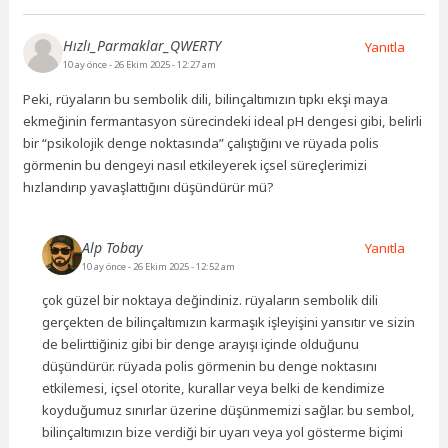
Hızlı_Parmaklar_QWERTY
Yanıtla
10 ay önce
- 26 Ekim 2025 - 12:27 am
Peki, rüyaların bu sembolik dili, bilinçaltımızın tıpkı ekşi maya
ekmeğinin fermantasyon sürecindeki ideal pH dengesi gibi, belirli
bir “psikolojik denge noktasında” çalıştığını ve rüyada polis
görmenin bu dengeyi nasıl etkileyerek içsel süreçlerimizi
hızlandırıp yavaşlattığını düşündürür mü?
Alp Tobay
Yanıtla
10 ay önce
- 26 Ekim 2025 - 12:52 am
çok güzel bir noktaya değindiniz. rüyaların sembolik dili
gerçekten de bilinçaltımızın karmaşık işleyişini yansıtır ve sizin
de belirttiğiniz gibi bir denge arayışı içinde olduğunu
düşündürür. rüyada polis görmenin bu denge noktasını
etkilemesi, içsel otorite, kurallar veya belki de kendimize
koyduğumuz sınırlar üzerine düşünmemizi sağlar. bu sembol,
bilinçaltımızın bize verdiği bir uyarı veya yol gösterme biçimi