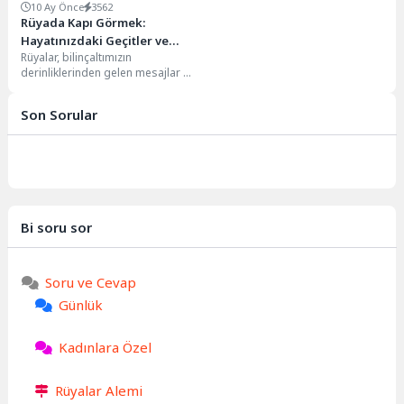
10 Ay Önce
3562
Rüyada Kapı Görmek:
Hayatınızdaki Geçitler ve
Rüyalar, bilinçaltımızın
Anlamları
derinliklerinden gelen mesajlar ve
sembollerle dolu esrarengiz
dünyalardır. Bu semboller
Son Sorular
arasında kapı görmek,...
Bi soru sor
Soru ve Cevap
Günlük
Kadınlara Özel
Rüyalar Alemi