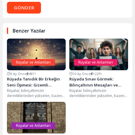
GÖNDER
Benzer Yazılar
Rüyalar ve Anlamları
Rüyalar ve Anlamları
9 Ay Önce
4811
10 Ay Önce
12291
Rüyada Tanıdık Bir Erkeğin
Rüyada Sınav Görmek:
Seni Öpmesi: Gizemli
Bilinçaltının Mesajları ve
Rüyalar, bilinçaltımızın
Rüyalar, bilinçaltımızın
Mesajlar
Derin Anlamları
derinliklerinden yükselen, bazen
derinliklerinden yükselen, bazen
karmaşık, bazen de şaşırtıcı
karmaşık, bazen de apaçık
mesajlar taşır. Özellikle rüyada
mesajlar taşıyan gizemli
tanıdık bir...
yolculuklardır. Hayatımızdaki
stres,...
Rüyalar ve Anlamları