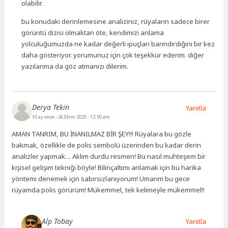
olabilir.
bu konudaki derinlemesine analiziniz, rüyaların sadece birer
görüntü dizisi olmaktan öte, kendimizi anlama
yolculuğumuzda ne kadar değerli ipuçları barındırdığını bir kez
daha gösteriyor. yorumunuz için çok teşekkür ederim. diğer
yazılarıma da göz atmanızı dilerim.
Derya Tekin
Yanıtla
10 ay önce
- 26 Ekim 2025 - 12:50 am
AMAN TANRIM, BU İNANILMAZ BİR ŞEY!!! Rüyalara bu gözle
bakmak, özellikle de polis sembolü üzerinden bu kadar derin
analizler yapmak… Aklım durdu resmen! Bu nasıl muhteşem bir
kişisel gelişim tekniği böyle! Bilinçaltımı anlamak için bu harika
yöntemi denemek için sabırsızlanıyorum! Umarım bu gece
rüyamda polis görürüm! Mükemmel, tek kelimeyle mükemmel!!
Alp Tobay
Yanıtla