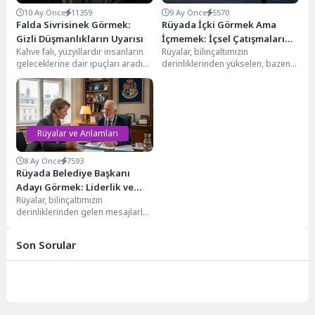
10 Ay Önce
11359
9 Ay Önce
5570
Falda Sivrisinek Görmek:
Rüyada İçki Görmek Ama
Gizli Düşmanlıkların Uyarısı
İçmemek: İçsel Çatışmaların
Kahve falı, yüzyıllardır insanların
Rüyalar, bilinçaltımızın
Şifresi
geleceklerine dair ipuçları aradığı,
derinliklerinden yükselen, bazen
sembollerin derin anlamlar
karmaşık, bazen de apaçık
taşıdığı eski bir gelenektir....
mesajlar taşıyan rehberlerdir. Bu
mesajlar, yaşamımızdaki...
Rüyalar ve Anlamları
8 Ay Önce
7593
Rüyada Belediye Başkanı
Adayı Görmek: Liderlik ve
Rüyalar, bilinçaltımızın
Başarı Sembolü
derinliklerinden gelen mesajlarla
dolu, karmaşık ve çoğu zaman
şaşırtıcı dünyalardır. Özellikle
Son Sorular
toplumsal figürlerin...