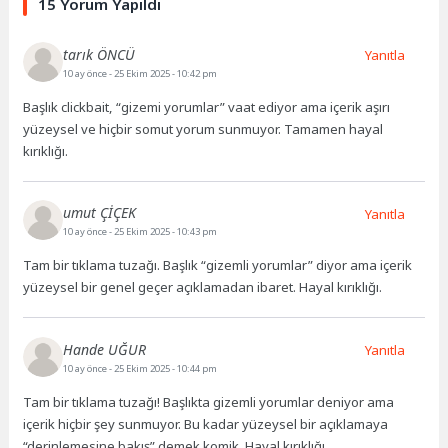
15 Yorum Yapıldı
tarık ÖNCÜ
Yanıtla
10 ay önce
- 25 Ekim 2025 - 10:42 pm
Başlık clickbait, “gizemi yorumlar” vaat ediyor ama içerik aşırı
yüzeysel ve hiçbir somut yorum sunmuyor. Tamamen hayal
kırıklığı.
umut ÇİÇEK
Yanıtla
10 ay önce
- 25 Ekim 2025 - 10:43 pm
Tam bir tıklama tuzağı. Başlık “gizemli yorumlar” diyor ama içerik
yüzeysel bir genel geçer açıklamadan ibaret. Hayal kırıklığı.
Hande UĞUR
Yanıtla
10 ay önce
- 25 Ekim 2025 - 10:44 pm
Tam bir tıklama tuzağı! Başlıkta gizemli yorumlar deniyor ama
içerik hiçbir şey sunmuyor. Bu kadar yüzeysel bir açıklamaya
“derinlemesine bakış” demek komik. Hayal kırıklığı.