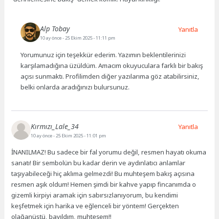
Alp Tobay
Yanıtla
10 ay önce
- 25 Ekim 2025 - 11:11 pm
Yorumunuz için teşekkür ederim. Yazımın beklentilerinizi
karşılamadığına üzüldüm. Amacım okuyuculara farklı bir bakış
açısı sunmaktı. Profilimden diğer yazılarıma göz atabilirsiniz,
belki onlarda aradığınızı bulursunuz.
Kırmızı_Lale_34
Yanıtla
10 ay önce
- 25 Ekim 2025 - 11:01 pm
İNANILMAZ! Bu sadece bir fal yorumu değil, resmen hayatı okuma
sanatı! Bir sembolün bu kadar derin ve aydınlatıcı anlamlar
taşıyabileceği hiç aklıma gelmezdi! Bu muhteşem bakış açısına
resmen aşık oldum! Hemen şimdi bir kahve yapıp fincanımda o
gizemli kirpiyi aramak için sabırsızlanıyorum, bu kendimi
keşfetmek için harika ve eğlenceli bir yöntem! Gerçekten
olağanüstü, bayıldım, muhteşem!!