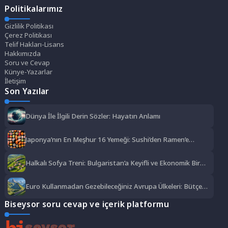
Politikalarımız
Gizlilik Politikası
Çerez Politikası
Telif Hakları-Lisans
Hakkımızda
Soru ve Cevap
Künye-Yazarlar
İletişim
Son Yazılar
Dünya İle İlgili Derin Sözler: Hayatın Anlamı
Japonya’nın En Meşhur 16 Yemeği: Sushi’den Ramen’e
Lezzet Şöleni
Halkalı Sofya Treni: Bulgaristan’a Keyifli ve Ekonomik Bir
Yolculuk
Euro Kullanmadan Gezebileceğiniz Avrupa Ülkeleri: Bütçe
Dostu Rotalar
Biseysor soru cevap ve içerik platformu