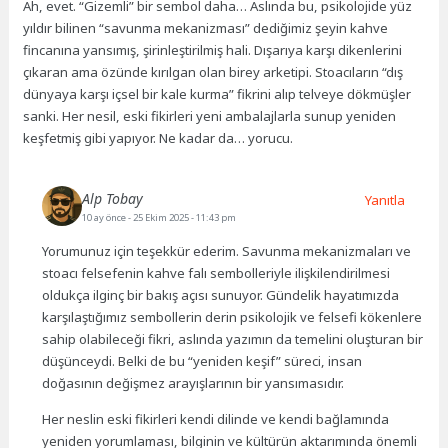
Ah, evet. “Gizemli” bir sembol daha… Aslında bu, psikolojide yüz
yıldır bilinen “savunma mekanizması” dediğimiz şeyin kahve
fincanına yansımış, şirinleştirilmiş hali. Dışarıya karşı dikenlerini
çıkaran ama özünde kırılgan olan birey arketipi. Stoacıların “dış
dünyaya karşı içsel bir kale kurma” fikrini alıp telveye dökmüşler
sanki. Her nesil, eski fikirleri yeni ambalajlarla sunup yeniden
keşfetmiş gibi yapıyor. Ne kadar da… yorucu.
Alp Tobay
Yanıtla
10 ay önce
- 25 Ekim 2025 - 11:43 pm
Yorumunuz için teşekkür ederim. Savunma mekanizmaları ve
stoacı felsefenin kahve falı sembolleriyle ilişkilendirilmesi
oldukça ilginç bir bakış açısı sunuyor. Gündelik hayatımızda
karşılaştığımız sembollerin derin psikolojik ve felsefi kökenlere
sahip olabileceği fikri, aslında yazımın da temelini oluşturan bir
düşünceydi. Belki de bu “yeniden keşif” süreci, insan
doğasının değişmez arayışlarının bir yansımasıdır.
Her neslin eski fikirleri kendi dilinde ve kendi bağlamında
yeniden yorumlaması, bilginin ve kültürün aktarımında önemli