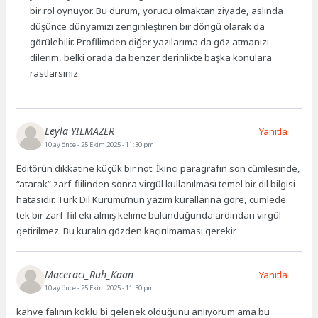
bir rol oynuyor. Bu durum, yorucu olmaktan ziyade, aslında
düşünce dünyamızı zenginleştiren bir döngü olarak da
görülebilir. Profilimden diğer yazılarıma da göz atmanızı
dilerim, belki orada da benzer derinlikte başka konulara
rastlarsınız.
Leyla YILMAZER
Yanıtla
10 ay önce
- 25 Ekim 2025 - 11:30 pm
Editörün dikkatine küçük bir not: İkinci paragrafın son cümlesinde,
“atarak” zarf-fiilinden sonra virgül kullanılması temel bir dil bilgisi
hatasıdır. Türk Dil Kurumu’nun yazım kurallarına göre, cümlede
tek bir zarf-fiil eki almış kelime bulunduğunda ardından virgül
getirilmez. Bu kuralın gözden kaçırılmaması gerekir.
Maceracı_Ruh_Kaan
Yanıtla
10 ay önce
- 25 Ekim 2025 - 11:30 pm
kahve falının köklü bi gelenek olduğunu anlıyorum ama bu