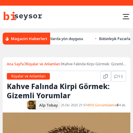
Magazin Haberleri
eylek yön bulması, hayvanlarda yön duygusu
Bütünleşik Pazarlama: Mark
Ana Sayfa
Rüyalar ve Anlamları
Kahve Falında Kirpi Görmek: Gizemli
Yorumlar
Rüyalar ve Anlamları
15
Kahve Falında Kirpi Görmek:
Gizemli Yorumlar
Alp Tobay
25 Eki 2025 21:57
4310 Görüntüleme
4 dk.