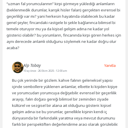
“uzman fal yorumcularının” kirpi görmeye yüklediği anlamların
(beklenmedik durumlar, karışık hisler falan) gerçekten evrensel bi
geçerliliği var mı? yani herkesin hayatında olabilecek bu kadar
genel şeyler, fincandaki rastgele bi şekle bağlanınca bilimsel bi
temele oturuyor mu ya da kişisel gelişim adına ne kadar yol
gösterici olabilir? bu yorumların, fincanında kirpi gören herkes için
aynı derecede anlamlı olduğunu söylemek ne kadar doğru olur
acaba?
Alp Tobay
Yanıtla
10 ay önce
- 26 Ekim 2025 - 12:00 am
Bu çok yerinde bir gözlem. kahve falının geleneksel yapısı
içinde sembollere yüklenen anlamlar, elbette ki kişiden kişiye
ve yorumcudan yorumcuya değişebilir. evrensel bir geçerlilik
arayışı, falın doğası gereği bilimsel bir zeminden ziyade
kültürel ve sezgisel bir alana ait olduğunu gösterir. kişisel
gelişim adına ise bu yorumlar, genellikle kişinin kendi iç
dünyasında bir farkındalık yaratma veya mevcut durumunu
farklı bir perspektiften değerlendirme aracı olarak görülebilir.