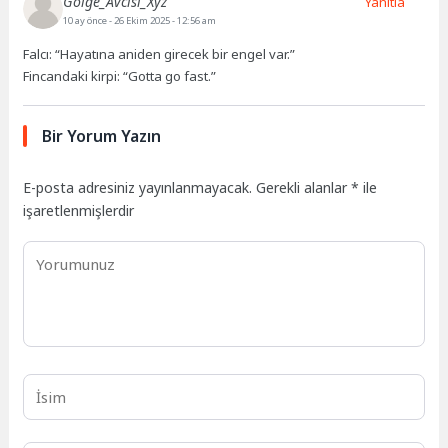
Gölge_Avcısı_Xyz
Yanıtla
10 ay önce
- 26 Ekim 2025 - 12:56 am
Falcı: “Hayatına aniden girecek bir engel var.”
Fincandaki kirpi: “Gotta go fast.”
Bir Yorum Yazın
E-posta adresiniz yayınlanmayacak.
Gerekli alanlar
*
ile
işaretlenmişlerdir