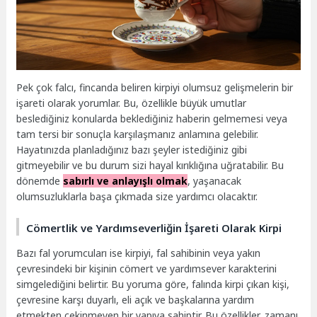
Pek çok falcı, fincanda beliren kirpiyi olumsuz gelişmelerin bir
işareti olarak yorumlar. Bu, özellikle büyük umutlar
beslediğiniz konularda beklediğiniz haberin gelmemesi veya
tam tersi bir sonuçla karşılaşmanız anlamına gelebilir.
Hayatınızda planladığınız bazı şeyler istediğiniz gibi
gitmeyebilir ve bu durum sizi hayal kırıklığına uğratabilir. Bu
dönemde
sabırlı ve anlayışlı olmak
, yaşanacak
olumsuzluklarla başa çıkmada size yardımcı olacaktır.
Cömertlik ve Yardımseverliğin İşareti Olarak Kirpi
Bazı fal yorumcuları ise kirpiyi, fal sahibinin veya yakın
çevresindeki bir kişinin cömert ve yardımsever karakterini
simgelediğini belirtir. Bu yoruma göre, falında kirpi çıkan kişi,
çevresine karşı duyarlı, eli açık ve başkalarına yardım
etmekten çekinmeyen bir yapıya sahiptir. Bu özellikler, zamanı