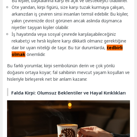
Bu kişiler, başkalarına karşı eli açık ve destekleyici olabilirler.
Öte yandan, kirpi figürü, size karşı tuzak kurmaya çalışan,
arkanızdan iş çeviren sinsi insanları temsil edebilir. Bu kişiler,
yakın çevrenizde dost görünen ancak aslında düşmanca
niyetler taşıyan kişiler olabilir.
İş hayatında veya sosyal çevrede karşılaşabileceğiniz
rekabetçi ve hırslı kişilere karşı dikkatli olmanız gerektiğine
dair bir uyarı niteliği de taşır. Bu tür durumlarda,
tedbirli
olmak
önemlidir.
Bu farklı yorumlar, kirpi sembolünün derin ve çok yönlü
doğasını ortaya koyar; fal sahibinin mevcut yaşam koşulları ve
hisleriyle birleşerek net bir anlam kazanır.
Falda Kirpi: Olumsuz Beklentiler ve Hayal Kırıklıkları