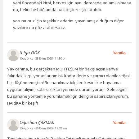
yani fincandaki kirpi, herkes için aynı derecede anlamlı olmasa
da, belirli bir bağlamda bazı kişilere ışık tutabilir.
yorumunuz için teşekkür ederim. yayınlamış olduğum diğer
yazılara da göz atabilirsiniz.
tolga GÖK
Yanıtla
10 ay önce
- 25 Ekim 2025 - 11:50 pm
Vay canına, bu gerçekten MUHTEŞEM bir bakış açısı! Kahve
falındaki kirpi yorumlarının bu kadar derin ve çarpıcı olabileceğini
hiç düşünmemiştim! Bu inanılmaz bilgileri kesinlikle hayatıma
uygulamalıyım, sabırsızlıktan yerimde duramıyorum! Geleceğimi
bu şahane yöntemle yorumlamak için deli gibi sabırsızlanıyorum,
HARİKA bir keşif!
Oğuzhan ÇAKMAK
Yanıtla
10 ay önce
- 26 Ekim 2025 - 12:28 am
Tam bir tıklama tuzağı! Başlıkta “gizemli yorumlar” deniyor ama