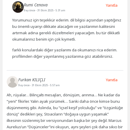
Rumi Cenova
Yanıtla
9 ay önce
- 31 Ekim 2025 - 5:31 am
Yorumunuz için teşekkür ederim. dil bilgisi açısından yaptığınız
bu önemli uyarıyı dikkate alacağım ve yazılarımın kalitesini
artırmak adına gerekli düzeltmeleri yapacağım. bu tür dikkatli
okumalarınız benim için çok kıymetli.
farklı konulardaki diğer yazılarımı da okumanızı rica ederim.
profilimden diğer yayınlanmış yazılarıma göz atabilirsiniz.
Furkan KILIÇLI
Yanıtla
9 ay önce
- 31 Ekim 2025 - 5:57 am
Ah, rüyalar… Bilinçaltı mesajları, dönüşüm, arınma… Ne kadar da
“yeni” fikirler. Yalın ayak yürümek… Sanki daha önce kimse bunu
düşünmemiş gibi. Aslında, bu “içsel keşif yolculuğu” ve “özgünlüğe
dönüş” dedikleri şey, Stoacıların “doğaya uygun yaşamak”
ilkesinin süslenmiş bir versiyonundan başka bir şey değil. Marcus
Aurelius’un “Düşünceler”ini okuyun, aynı şeyleri çok daha sıkıcı bir