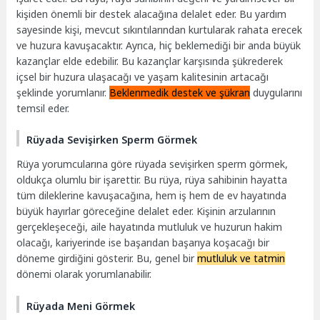
kişiden önemli bir destek alacağına delalet eder. Bu yardım
sayesinde kişi, mevcut sıkıntılarından kurtularak rahata erecek
ve huzura kavuşacaktır. Ayrıca, hiç beklemediği bir anda büyük
kazançlar elde edebilir. Bu kazançlar karşısında şükrederek
içsel bir huzura ulaşacağı ve yaşam kalitesinin artacağı
şeklinde yorumlanır.
Beklenmedik destek ve şükran
duygularını
temsil eder.
Rüyada Sevişirken Sperm Görmek
Rüya yorumcularına göre rüyada sevişirken sperm görmek,
oldukça olumlu bir işarettir. Bu rüya, rüya sahibinin hayatta
tüm dileklerine kavuşacağına, hem iş hem de ev hayatında
büyük hayırlar göreceğine delalet eder. Kişinin arzularının
gerçekleşeceği, aile hayatında mutluluk ve huzurun hakim
olacağı, kariyerinde ise başarıdan başarıya koşacağı bir
döneme girdiğini gösterir. Bu, genel bir
mutluluk ve tatmin
dönemi olarak yorumlanabilir.
Rüyada Meni Görmek