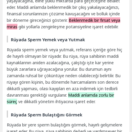
yaşayacağına, eline yüklü miktarda para geçeceğine delalet
eder. Maddi anlamda beklenmedik bir çıkış yakalayacağınızı,
finansal sorunlarınızın çözüme kavuşacağını ve bolluk içinde
bir döneme gireceğinizi gösterir.
Beklenmedik bir fırsat veya
miras
gibi yollarla zenginleşme potansiyeline işaret edebilir.
Rüyada Sperm Yemek veya Yutmak
Rüyada sperm yemek veya yutmak, referans içeriğe göre hiç
de hayırlı olmayan bir rüyadır. Bu rüya, rüya sahibinin maddi
kaynaklarının aniden azalacağına, çalıştığı işte kar yerine
büyük zararlara uğrayacağına yorulur. Bu durumun aynı
zamanda ruhsal bir çöküntüye neden olabileceği belirtilir. Bu
rüyayı gören kişinin, bu dönemde harcamalarını son derece
dikkatli yapması, olası kayıpları en aza indirmek için tedbirli
davranması gerektiği vurgulanır.
Maddi anlamda zorlu bir
süreç
ve dikkatli yönetim ihtiyacına işaret eder.
Rüyada Sperm Bulaştığını Görmek
Rüyada bir yere sperm bulaştığını görmek, hayırlı gelişmelere
işaret eder. Bu rüya, rüya sahibinin değerli ve yardımsever bir