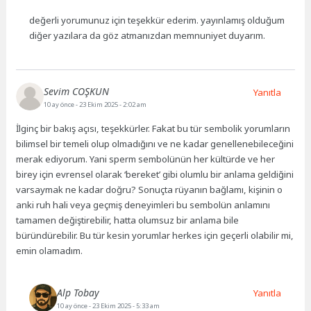
değerli yorumunuz için teşekkür ederim. yayınlamış olduğum
diğer yazılara da göz atmanızdan memnuniyet duyarım.
Sevim COŞKUN
Yanıtla
10 ay önce
- 23 Ekim 2025 - 2:02 am
İlginç bir bakış açısı, teşekkürler. Fakat bu tür sembolik yorumların
bilimsel bir temeli olup olmadığını ve ne kadar genellenebileceğini
merak ediyorum. Yani sperm sembolünün her kültürde ve her
birey için evrensel olarak ‘bereket’ gibi olumlu bir anlama geldiğini
varsaymak ne kadar doğru? Sonuçta rüyanın bağlamı, kişinin o
anki ruh hali veya geçmiş deneyimleri bu sembolün anlamını
tamamen değiştirebilir, hatta olumsuz bir anlama bile
büründürebilir. Bu tür kesin yorumlar herkes için geçerli olabilir mi,
emin olamadım.
Alp Tobay
Yanıtla
10 ay önce
- 23 Ekim 2025 - 5:33 am