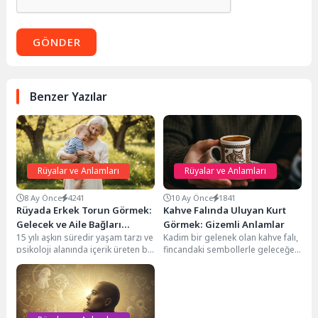
GÖNDER
Benzer Yazılar
Rüyalar ve Anlamları
Rüyalar ve Anlamları
8 Ay Önce
4241
10 Ay Önce
1841
Rüyada Erkek Torun Görmek:
Kahve Falında Uluyan Kurt
Gelecek ve Aile Bağları
Görmek: Gizemli Anlamlar
15 yılı aşkın süredir yaşam tarzı ve
Kadim bir gelenek olan kahve falı,
Üzerine Yorumlar
psikoloji alanında içerik üreten bir
fincandaki sembollerle geleceğe
editör olarak, rüyaların...
dair ipuçları sunar, içsel
yolculuğumuza ışık...