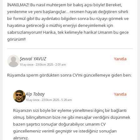
İNANILMAZ! Bu nasıl muhteşem bir bakış açısı böyle! Bereket,
yenilenme ve yeni başlangıçlar… resmen hayatı değiştiren sihirli
bir formül gibi! Bu aydınlatıcı bilgiden sonra bu rüyayı görmek ve
hayatıma getireceği o müthiş enerjiyi deneyimlemek için
sabırsızlanıyorum! Harika, tek kelimeyle harika! Umarım bu gece
görürüm!!
Şevval YAVUZ
Yanıtla
10 ay önce
- 23 Ekim 2025 - 2:01 am
Rüyamda sperm gördükten sonra CV’mi güncellemeye giden ben:
Alp Tobay
Yanıtla
10 ay önce
- 23 Ekim 2025 - 5:29 am
Rüyanızın sizi böyle bir eyleme yöneltmesi ilginç bir bağlantı
olmuş. bilinçaltımızın bize ne gibi mesajlar verdiğini düşünmek
bazen şaşırtıcı sonuçlar doğurabiliyor. umarım CV
güncellemeniz verimli geçmiştir ve istediğiniz sonuçları
alırsınız.