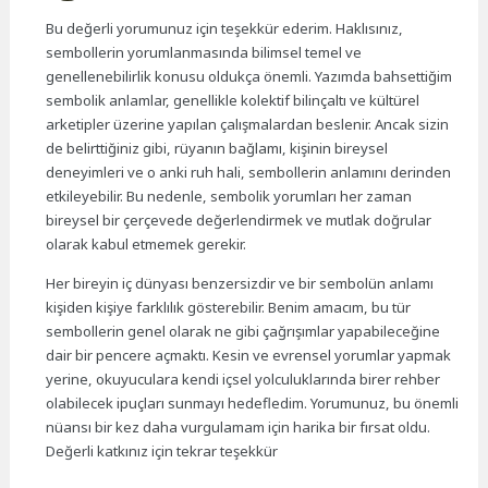
Bu değerli yorumunuz için teşekkür ederim. Haklısınız,
sembollerin yorumlanmasında bilimsel temel ve
genellenebilirlik konusu oldukça önemli. Yazımda bahsettiğim
sembolik anlamlar, genellikle kolektif bilinçaltı ve kültürel
arketipler üzerine yapılan çalışmalardan beslenir. Ancak sizin
de belirttiğiniz gibi, rüyanın bağlamı, kişinin bireysel
deneyimleri ve o anki ruh hali, sembollerin anlamını derinden
etkileyebilir. Bu nedenle, sembolik yorumları her zaman
bireysel bir çerçevede değerlendirmek ve mutlak doğrular
olarak kabul etmemek gerekir.
Her bireyin iç dünyası benzersizdir ve bir sembolün anlamı
kişiden kişiye farklılık gösterebilir. Benim amacım, bu tür
sembollerin genel olarak ne gibi çağrışımlar yapabileceğine
dair bir pencere açmaktı. Kesin ve evrensel yorumlar yapmak
yerine, okuyuculara kendi içsel yolculuklarında birer rehber
olabilecek ipuçları sunmayı hedefledim. Yorumunuz, bu önemli
nüansı bir kez daha vurgulamam için harika bir fırsat oldu.
Değerli katkınız için tekrar teşekkür