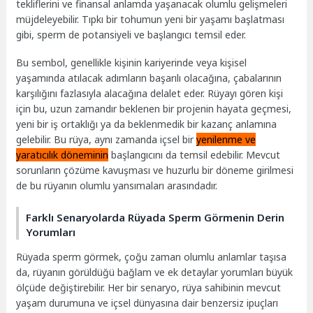
tekliflerini ve finansal anlamda yaşanacak olumlu gelişmeleri
müjdeleyebilir. Tıpkı bir tohumun yeni bir yaşamı başlatması
gibi, sperm de potansiyeli ve başlangıcı temsil eder.
Bu sembol, genellikle kişinin kariyerinde veya kişisel
yaşamında atılacak adımların başarılı olacağına, çabalarının
karşılığını fazlasıyla alacağına delalet eder. Rüyayı gören kişi
için bu, uzun zamandır beklenen bir projenin hayata geçmesi,
yeni bir iş ortaklığı ya da beklenmedik bir kazanç anlamına
gelebilir. Bu rüya, aynı zamanda içsel bir
yenilenme ve
yaratıcılık döneminin
başlangıcını da temsil edebilir. Mevcut
sorunların çözüme kavuşması ve huzurlu bir döneme girilmesi
de bu rüyanın olumlu yansımaları arasındadır.
Farklı Senaryolarda Rüyada Sperm Görmenin Derin
Yorumları
Rüyada sperm görmek, çoğu zaman olumlu anlamlar taşısa
da, rüyanın görüldüğü bağlam ve ek detaylar yorumları büyük
ölçüde değiştirebilir. Her bir senaryo, rüya sahibinin mevcut
yaşam durumuna ve içsel dünyasına dair benzersiz ipuçları