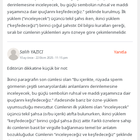
derinlemesine inceleyecek, bu güçlü sembolün ruhsal ve maddi
yaşamınıza dair ipuçlarını keşfedeceğiz.” şeklinde kurulmuş. İlk
yüklem (“inceleyecek”) üçüncü tekil şahıs iken, ikinci yüklem
(“keşfedeceğiz”) birinci çoğul şahıstır. Dil bilgisi kuralları gereği,
sıralı bir cümlenin yüklemleri aynı özneye göre çekimlenmelidir.
Salih YAZICI
Yanıtla
10 ay önce
- 22 Ekim 2025 - 11:15 pm
Editörün dikkatine küçük bir not:
İkinci paragrafın son cümlesi olan “Bu içerikte, rüyada sperm
görmenin çeşitli senaryolardaki anlamlarını derinlemesine
inceleyecek, bu güçlü sembolün ruhsal ve maddi yaşamınıza dair
ipuçlarını keşfedeceğiz.” ifadesinde bariz bir özne-yüklem
uyumsuzluğu mevcuttur. Cümlenin ilk yüklemi olan “inceleyecek”
üçüncü tekil şahsa (o/bu içerik) atıfta bulunurken, ikinci yüklem
“keşfedeceğiz” birinci çoğul şahsa (biz) aittir. Farklı öznelere sahip
iki cümlenin basit bir virgülle bağlanması temel bir anlatım
bozukluğudur. Cümlenin “inceleyeceğiz ve keşfedeceğiz” şeklinde