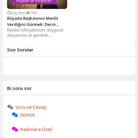
Rüyalar ve Anlamları
9 Ay Önce
7753
Rüyada Başkasının Mevlit
Verdiğini Görmek: Derin
Rüyalar, bilinçaltımızın, duygusal
Anlamlar ve Yorumlar
dünyamızın ve gündelik
yaşamımızdaki etkileşimlerimizin
sembolik aynalarıdır. Özellikle
Son Sorular
kültürel ve manevi unsurlarla...
Bi soru sor
Soru ve Cevap
Günlük
Kadınlara Özel