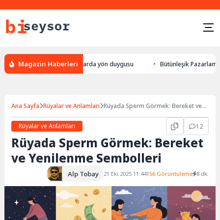
Magazin Haberleri
lek yön bulması, hayvanlarda yön duygusu
Bütünleşik Pazarlama: Markal
Ana Sayfa
Rüyalar ve Anlamları
Rüyada Sperm Görmek: Bereket ve
Yenilenme Sembolleri
Rüyalar ve Anlamları
12
Rüyada Sperm Görmek: Bereket
ve Yenilenme Sembolleri
Alp Tobay
21 Eki 2025 11:44
156 Görüntüleme
8 dk.