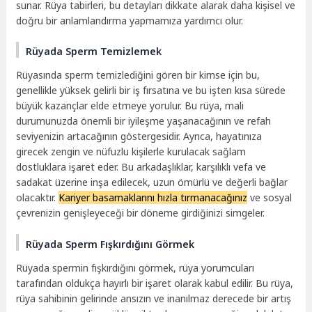
sunar. Rüya tabirleri, bu detayları dikkate alarak daha kişisel ve
doğru bir anlamlandırma yapmamıza yardımcı olur.
Rüyada Sperm Temizlemek
Rüyasında sperm temizlediğini gören bir kimse için bu,
genellikle yüksek gelirli bir iş fırsatına ve bu işten kısa sürede
büyük kazançlar elde etmeye yorulur. Bu rüya, mali
durumunuzda önemli bir iyileşme yaşanacağının ve refah
seviyenizin artacağının göstergesidir. Ayrıca, hayatınıza
girecek zengin ve nüfuzlu kişilerle kurulacak sağlam
dostluklara işaret eder. Bu arkadaşlıklar, karşılıklı vefa ve
sadakat üzerine inşa edilecek, uzun ömürlü ve değerli bağlar
olacaktır.
Kariyer basamaklarını hızla tırmanacağınız
ve sosyal
çevrenizin genişleyeceği bir döneme girdiğinizi simgeler.
Rüyada Sperm Fışkırdığını Görmek
Rüyada spermin fışkırdığını görmek, rüya yorumcuları
tarafından oldukça hayırlı bir işaret olarak kabul edilir. Bu rüya,
rüya sahibinin gelirinde ansızın ve inanılmaz derecede bir artış