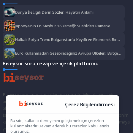
Dünya İle İlgili Derin Sözler: Hayatın Anlamı
Japonya’nın En Meşhur 16 Yemeği: Sushi’den Ramen’e
Lezzet Şöleni
Halkalı Sofya Treni: Bulgaristan’a Keyifli ve Ekonomik Bir
Yolculuk
Euro Kullanmadan Gezebileceğiniz Avrupa Ülkeleri: Bütçe
Dostu Rotalar
Biseysor soru cevap ve içerik platformu
Biseysor.com, merak ettiklerinizi sormak, bilgi alışverişinde
bulunmak ve fikirlerinizi paylaşmak için bir araya geldiğimiz bir
Çerez Bilgilendirmesi
platformdur.
İster kayıtlı bir kullanıcı olarak topluluğumuza katılın, ister anonim
Bu site, kullanıcı deneyimini geliştirmek için çerezleri
kalarak sorularınızı yöneltin; burada her türlü soruya ve tartışmaya
kullanmaktadır. Devam ederek bu çerezleri kabul etmiş
yer var. Bilgiyi keşfetmek ve paylaşmak için bize katılın!
olursunuz.