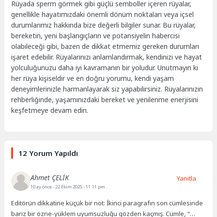
Rüyada sperm görmek gibi güçlü semboller içeren rüyalar,
genellikle hayatımızdaki önemli dönüm noktaları veya içsel
durumlarımız hakkında bize değerli bilgiler sunar. Bu rüyalar,
bereketin, yeni başlangıçların ve potansiyelin habercisi
olabileceği gibi, bazen de dikkat etmemiz gereken durumları
işaret edebilir. Rüyalarınızı anlamlandırmak, kendinizi ve hayat
yolculuğunuzu daha iyi kavramanın bir yoludur. Unutmayın ki
her rüya kişiseldir ve en doğru yorumu, kendi yaşam
deneyimlerinizle harmanlayarak siz yapabilirsiniz. Rüyalarınızın
rehberliğinde, yaşamınızdaki bereket ve yenilenme enerjisini
keşfetmeye devam edin.
12 Yorum Yapıldı
Ahmet ÇELİK
Yanıtla
10 ay önce
- 22 Ekim 2025 - 11:11 pm
Editörün dikkatine küçük bir not: İkinci paragrafın son cümlesinde
bariz bir özne-yüklem uyumsuzluğu gözden kaçmış. Cümle, “…