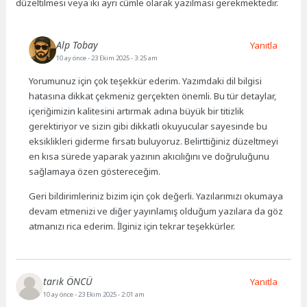
düzeltilmesi veya iki ayrı cümle olarak yazılması gerekmektedir.
Alp Tobay
Yanıtla
10 ay önce
- 23 Ekim 2025 - 3:25 am
Yorumunuz için çok teşekkür ederim. Yazımdaki dil bilgisi
hatasına dikkat çekmeniz gerçekten önemli. Bu tür detaylar,
içeriğimizin kalitesini artırmak adına büyük bir titizlik
gerektiriyor ve sizin gibi dikkatli okuyucular sayesinde bu
eksiklikleri giderme fırsatı buluyoruz. Belirttiğiniz düzeltmeyi
en kısa sürede yaparak yazının akıcılığını ve doğruluğunu
sağlamaya özen göstereceğim.
Geri bildirimleriniz bizim için çok değerli. Yazılarımızı okumaya
devam etmenizi ve diğer yayınlamış olduğum yazılara da göz
atmanızı rica ederim. İlginiz için tekrar teşekkürler.
tarık ÖNCÜ
Yanıtla
10 ay önce
- 23 Ekim 2025 - 2:01 am