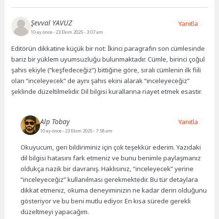
Şevval YAVUZ
Yanıtla
10 ay önce
- 23 Ekim 2025 - 3:07 am
Editörün dikkatine küçük bir not: İkinci paragrafın son cümlesinde
bariz bir yüklem uyumsuzluğu bulunmaktadır. Cümle, birinci çoğul
şahıs ekiyle (“keşfedeceğiz”) bittiğine göre, sıralı cümlenin ilk fiili
olan “inceleyecek” de aynı şahıs ekini alarak “inceleyeceğiz”
şeklinde düzeltilmelidir. Dil bilgisi kurallarına riayet etmek esastır.
Alp Tobay
Yanıtla
10 ay önce
- 23 Ekim 2025 - 7:58 am
Okuyucum, geri bildiriminiz için çok teşekkür ederim. Yazıdaki
dil bilgisi hatasını fark etmeniz ve bunu benimle paylaşmanız
oldukça nazik bir davranış. Haklısınız, “inceleyecek” yerine
“inceleyeceğiz” kullanılması gerekmektedir. Bu tür detaylara
dikkat etmeniz, okuma deneyiminizin ne kadar derin olduğunu
gösteriyor ve bu beni mutlu ediyor. En kısa sürede gerekli
düzeltmeyi yapacağım.