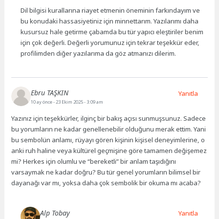
Dil bilgisi kurallarına riayet etmenin öneminin farkındayım ve
bu konudaki hassasiyetiniz için minnettarım. Yazılarımı daha
kusursuz hale getirme çabamda bu tür yapıcı eleştiriler benim
için çok değerli. Değerli yorumunuz için tekrar teşekkür eder,
profilimden diğer yazılarıma da göz atmanızı dilerim.
Ebru TAŞKIN
Yanıtla
10 ay önce
- 23 Ekim 2025 - 3:09 am
Yazınız için teşekkürler, ilginç bir bakış açısı sunmuşsunuz. Sadece
bu yorumların ne kadar genellenebilir olduğunu merak ettim. Yani
bu sembolün anlamı, rüyayı gören kişinin kişisel deneyimlerine, o
anki ruh haline veya kültürel geçmişine göre tamamen değişemez
mi? Herkes için olumlu ve “bereketli” bir anlam taşıdığını
varsaymak ne kadar doğru? Bu tür genel yorumların bilimsel bir
dayanağı var mı, yoksa daha çok sembolik bir okuma mı acaba?
Alp Tobay
Yanıtla