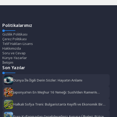
Politikalarımız
Gizlilik Politikası
Çerez Politikası
Telif Hakları-Lisans
Hakkımızda
Soru ve Cevap
Künye-Yazarlar
İletişim
Son Yazılar
Dünya İle İlgili Derin Sözler: Hayatın Anlamı
Japonya’nın En Meşhur 16 Yemeği: Sushi’den Ramen’e
Lezzet Şöleni
Halkalı Sofya Treni: Bulgaristan’a Keyifli ve Ekonomik Bir
Yolculuk
Euro Kullanmadan Gezebileceğiniz Avrupa Ülkeleri: Bütçe