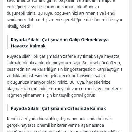
savunmakta zorlandığınızı, başkaları tarafından manipüle
edildiğinizi veya bir durumun kurbanı olduğunuzu
düşünebilirsiniz. Bu rüya, özgüveninizi artırmanız ve kendi
sınırlarınızı daha net çizmeniz gerektiğine dair önemli bir uyarı
niteliğindedir.
Rüyada Silahlı Çatışmadan Galip Gelmek veya
Hayatta Kalmak
Rüyada silahlı bir çatışmadan zaferle ayrılmak veya hayatta
kalmak, oldukça olumlu bir yorum taşır. Bu, içsel gücünüzün,
cesaretinizin ve kararlılığınızın bir göstergesidir. Karşılaştığınız
zorlukların üstesinden gelebilecek potansiyele sahip
olduğunuza inanıyor olabilirsiniz. Bu rüya, hedeflerinize
ulaşmak için mücadele etmeye devam etmeniz ve engellere
rağmen yılmamanız için bir teşvik görevi görür.
Rüyada Silahlı Çatışmanın Ortasında Kalmak
Kendinizi rüyada bir silahlı çatışmanın ortasında bulmak,
gerçek hayatta önemli bir karar verme aşamasında
olduğunuzu veya birden fazla baskı arasında sıkışıp kaldığınızı