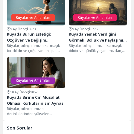
Rüyalar ve Anlamları
Rüyalar ve Anlamları
9 Ay Önce
8673
9 Ay Önce
6775
Rüyada Burun Estetiği:
Rüyada Yemek Verdiğini
Özgüven ve Değişim
Görmek: Bolluk ve Paylaşımın
Rüyalar, bilinçaltımızın karmaşık
Rüyalar, bilinçaltımızın karmaşık
Sembolleri
Sembolizmi
bir dilidir ve çoğu zaman içsel
dilidir ve günlük yaşantımızdan,
dünyamızdaki arzuları, korkuları
arzularımızdan, korkularımızdan
ve değişim beklentilerini...
veya geleceğe dair ipuçlarından
beslenir. Bu...
Rüyalar ve Anlamları
10 Ay Önce
9057
Rüyada Birine Cin Musallat
Olması: Korkularınızın Aynası
Rüyalar, bilinçaltımızın
derinliklerinden yükselen
mesajlar, endişeler ve umutlarla
dolu karmaşık bir dünyadır. Peki,
Son Sorular
rüyada birine...