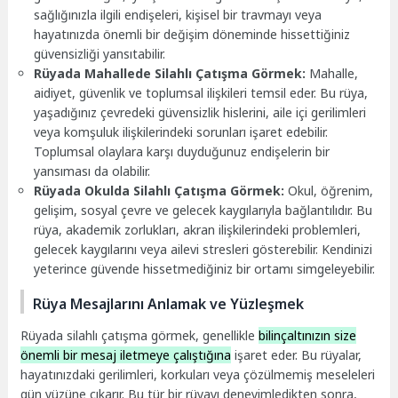
sağlığınızla ilgili endişeleri, kişisel bir travmayı veya
hayatınızda önemli bir değişim döneminde hissettiğiniz
güvensizliği yansıtabilir.
Rüyada Mahallede Silahlı Çatışma Görmek:
Mahalle,
aidiyet, güvenlik ve toplumsal ilişkileri temsil eder. Bu rüya,
yaşadığınız çevredeki güvensizlik hislerini, aile içi gerilimleri
veya komşuluk ilişkilerindeki sorunları işaret edebilir.
Toplumsal olaylara karşı duyduğunuz endişelerin bir
yansıması da olabilir.
Rüyada Okulda Silahlı Çatışma Görmek:
Okul, öğrenim,
gelişim, sosyal çevre ve gelecek kaygılarıyla bağlantılıdır. Bu
rüya, akademik zorlukları, akran ilişkilerindeki problemleri,
gelecek kaygılarını veya ailevi stresleri gösterebilir. Kendinizi
yeterince güvende hissetmediğiniz bir ortamı simgeleyebilir.
Rüya Mesajlarını Anlamak ve Yüzleşmek
Rüyada silahlı çatışma görmek, genellikle
bilinçaltınızın size
önemli bir mesaj iletmeye çalıştığına
işaret eder. Bu rüyalar,
hayatınızdaki gerilimleri, korkuları veya çözülmemiş meseleleri
gün yüzüne çıkarır. Bu tür bir rüyayı deneyimledikten sonra,