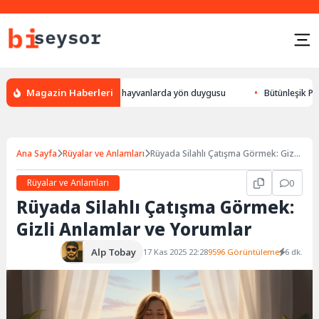
Magazin Haberleri
ulur, leylek yön bulması, hayvanlarda yön duygusu
Bütünleşik Pazarlam
Ana Sayfa
Rüyalar ve Anlamları
Rüyada Silahlı Çatışma Görmek: Gizli
Anlamlar ve Yorumlar
Rüyalar ve Anlamları
0
Rüyada Silahlı Çatışma Görmek:
Gizli Anlamlar ve Yorumlar
Alp Tobay
17 Kas 2025 22:28
9596 Görüntüleme
6 dk.