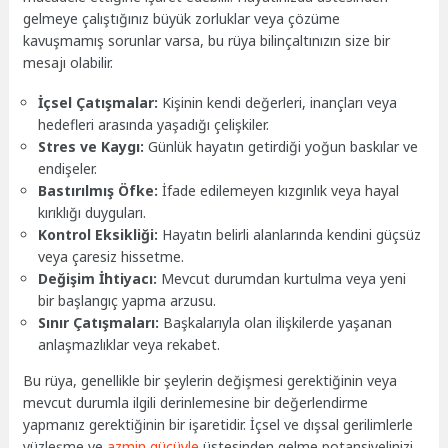
gelmeye çalıştığınız büyük zorluklar veya çözüme
kavuşmamış sorunlar varsa, bu rüya bilinçaltınızın size bir
mesajı olabilir.
İçsel Çatışmalar:
Kişinin kendi değerleri, inançları veya
hedefleri arasında yaşadığı çelişkiler.
Stres ve Kaygı:
Günlük hayatın getirdiği yoğun baskılar ve
endişeler.
Bastırılmış Öfke:
İfade edilemeyen kızgınlık veya hayal
kırıklığı duyguları.
Kontrol Eksikliği:
Hayatın belirli alanlarında kendini güçsüz
veya çaresiz hissetme.
Değişim İhtiyacı:
Mevcut durumdan kurtulma veya yeni
bir başlangıç yapma arzusu.
Sınır Çatışmaları:
Başkalarıyla olan ilişkilerde yaşanan
anlaşmazlıklar veya rekabet.
Bu rüya, genellikle bir şeylerin değişmesi gerektiğinin veya
mevcut durumla ilgili derinlemesine bir değerlendirme
yapmanız gerektiğinin bir işaretidir. İçsel ve dışsal gerilimlerle
yüzleşme ve
azmin gücüyle
üstesinden gelme potansiyelinizi