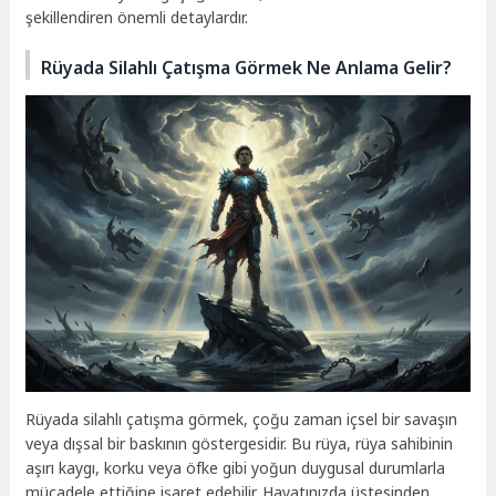
şekillendiren önemli detaylardır.
Rüyada Silahlı Çatışma Görmek Ne Anlama Gelir?
Rüyada silahlı çatışma görmek, çoğu zaman içsel bir savaşın
veya dışsal bir baskının göstergesidir. Bu rüya, rüya sahibinin
aşırı kaygı, korku veya öfke gibi yoğun duygusal durumlarla
mücadele ettiğine işaret edebilir. Hayatınızda üstesinden