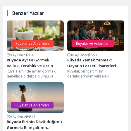
Benzer Yazılar
Rüyalar ve Anlamları
Rüyalar ve Anlamları
9 Ay Önce
8641
10 Ay Önce
2271
Rüyada Ayran Görmek:
Rüyada Yemek Yapmak:
Bolluk, Ferahlık ve Derin
Hayatın Lezzetli İşaretleri
Rüya aleminde ayran görmek,
Rüyalar, bilinçaltımızın
Anlamlar
genellikle oldukça olumlu ve
derinliklerinden yükselen,
bereketli mesajlar taşıyan bir
hayatımıza dair önemli mesajlar
simgedir. Bu ferahlatıcı...
taşıyan gizemli pencerelerdir.
Özellikle günlük yaşamımızın
temel...
Rüyalar ve Anlamları
9 Ay Önce
4314
Rüyada Birinin Dövüldüğünü
Görmek: Bilinçaltının