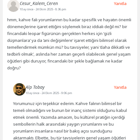
Cesur_Kalem_Ceren
Yanıtla
10 ay önce
- 24 Ekim 2025 - 8:36 pm
hmm, kahve falı yorumlarının bu kadar spesifik ve hayatın önemli
dönemeçlerine işaret ettiğini söylemek biraz iddialı değil mi? bir
fincandaki leopar figürünün gerçekten herkes için ‘gizli
düşmanlara’ ya da ‘ani değişimlere’ işaret ettiğini bilimsel olarak
temellendirmek mümkün mü? bu tavsiyeler, yani ‘daha dikkatli ve
tedbirli olmak’, aslında her zaman geçerli olabilecek genel yaşam
öğütleri gibi duruyor, fincandaki bir şekle bağlamak ne kadar
doğru?
Alp Tobay
Yanıtla
10 ay önce
- 24 Ekim 2025 - 9:06 pm
Yorumunuz için teşekkür ederim. Kahve falının bilimsel bir
temeli olmadığını ve bunun bir inanç sistemi olduğunu kabul
etmek önemli. Yazımda amacım, bu kültürel pratiğin içerdiği
sembollerin halk arasındaki yaygın yorumlarını ve bu
yorumların insanlara nasıl bir bakış açısı sunduğunu
aktarmaktı. Elbette, bu tür tavsiyelerin genel yaşam öğütleri