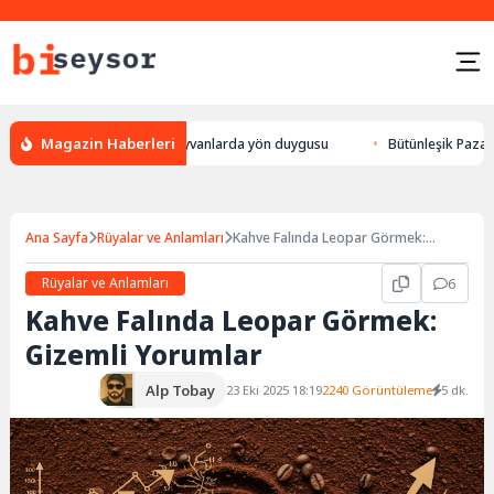
Magazin Haberleri
r, leylek yön bulması, hayvanlarda yön duygusu
Bütünleşik Pazarlama: 
Ana Sayfa
Rüyalar ve Anlamları
Kahve Falında Leopar Görmek:
Gizemli Yorumlar
Rüyalar ve Anlamları
6
Kahve Falında Leopar Görmek:
Gizemli Yorumlar
Alp Tobay
23 Eki 2025 18:19
2240 Görüntüleme
5 dk.