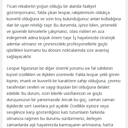
Ticari rekabetin yoğun olduğu bir alanda faaliyet
gösteriyorsanız, falda çıkan leopar, rakiplerinizin oldukça
kuvvetli olduğuna ve sizin boş bulunduğunuz anları kolladığına
dair bir uyarı niteliği taşır. Bu durumda, işinizi bilen, yetenekli
ve güvenilir kimselerle çalışmanız, olası riskleri en aza
indirgemek adına büyük önem taşır. İş hayatınızda stratejik
adımlar atmanız ve çevrenizdeki profesyonellerle güçlü
işbirlikleri kurmanız bu dönüm noktalarında size avantaj
sağlayacaktır.
Leopar figürünün bir diğer önemli yorumu ise fal sahibinin
kişisel özellikleri ve ilişkileri üzerinedir. Falda leopar şekli gören
kişinin, imanlı ve kuvvetli bir karaktere sahip olduğuna, çevresi
tarafından sevilen ve saygı duyulan biri olduğuna delalet
edebilir. Bu durum, sizin liderlik vasıflarınızın ve güçlü
duruşunuzun bir yansımasıdır. Ancak bu güç, zaman zaman
ilişkilerde sert tavırlara yol açabilir. Özellikle eşinize veya
sevgilinize karşı gösterdiğiniz katı tutumların farkında
olmanıza rağmen bu durumu sürdürmeniz, ilerleyen
zamanlarda aşk hayatınızda karmaşanın artmasına, hatta