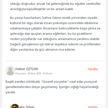
olduğu doğrudur, ancak fal geleneğinde bu öğütler semboller
aracılığıyla kişiselleştirilir ve bir anlam katılır.
Bu yazıyı hazırlarken, kahve falının mistik yönünden ziyade,
kültürel bir olgu olarak insan psikolojisi üzerindeki etkilerine
odaklanmaya çalıştım. İnsanların belirsizliklerle başa çıkma ve
geleceğe dair ipuçları arama eğilimleri, bu tür pratiklerin
neden yüzyıllardır var olduğunu anlamamıza yardımcı olabilir.
Değerli görüşleriniz için tekrar teşekkür ederim ve profilimden
diğer yazılarıma da göz atmanızı rica ederim.
Hakan ÖZTÜRK
Yanıtla
10 ay önce
- 24 Ekim 2025 - 10:43 pm
Başlık yanıltıcı (clickbait). “Gizemli yorumlar” vaat edip yüzeysel
genellemelerden öteye geçememiş. İçeriğin sığlığı hayal kırıklığı
yarattı.
Alp Tobay
Yanıtla