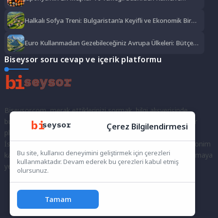
Lezzet Şöleni
Halkalı Sofya Treni: Bulgaristan’a Keyifli ve Ekonomik Bir
Yolculuk
Euro Kullanmadan Gezebileceğiniz Avrupa Ülkeleri: Bütçe
Dostu Rotalar
Biseysor soru cevap ve içerik platformu
Biseysor.com, merak ettiklerinizi sormak, bilgi alışverişinde
bulunmak ve fikirlerinizi paylaşmak için bir araya geldiğimiz bir
Çerez Bilgilendirmesi
platformdur.
İster kayıtlı bir kullanıcı olarak topluluğumuza katılın, ister anonim
Bu site, kullanıcı deneyimini geliştirmek için çerezleri
kalarak sorularınızı yöneltin; burada her türlü soruya ve tartışmaya
kullanmaktadır. Devam ederek bu çerezleri kabul etmiş
yer var. Bilgiyi keşfetmek ve paylaşmak için bize katılın!
olursunuz.
Tamam