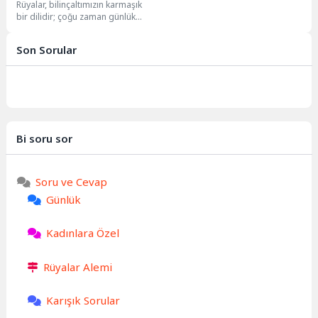
Rüyalar, bilinçaltımızın karmaşık
Mesajları
bir dilidir; çoğu zaman günlük
yaşamda fark etmediğimiz duygu,
düşünce ve çatışmaları...
Son Sorular
Bi soru sor
Soru ve Cevap
Günlük
Kadınlara Özel
Rüyalar Alemi
Karışık Sorular