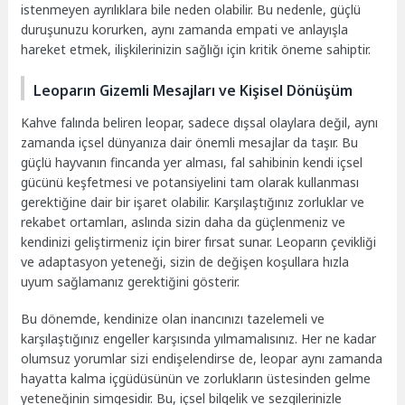
istenmeyen ayrılıklara bile neden olabilir. Bu nedenle, güçlü
duruşunuzu korurken, aynı zamanda empati ve anlayışla
hareket etmek, ilişkilerinizin sağlığı için kritik öneme sahiptir.
Leoparın Gizemli Mesajları ve Kişisel Dönüşüm
Kahve falında beliren leopar, sadece dışsal olaylara değil, aynı
zamanda içsel dünyanıza dair önemli mesajlar da taşır. Bu
güçlü hayvanın fincanda yer alması, fal sahibinin kendi içsel
gücünü keşfetmesi ve potansiyelini tam olarak kullanması
gerektiğine dair bir işaret olabilir. Karşılaştığınız zorluklar ve
rekabet ortamları, aslında sizin daha da güçlenmeniz ve
kendinizi geliştirmeniz için birer fırsat sunar. Leoparın çevikliği
ve adaptasyon yeteneği, sizin de değişen koşullara hızla
uyum sağlamanız gerektiğini gösterir.
Bu dönemde, kendinize olan inancınızı tazelemeli ve
karşılaştığınız engeller karşısında yılmamalısınız. Her ne kadar
olumsuz yorumlar sizi endişelendirse de, leopar aynı zamanda
hayatta kalma içgüdüsünün ve zorlukların üstesinden gelme
yeteneğinin simgesidir. Bu, içsel bilgelik ve sezgilerinizle