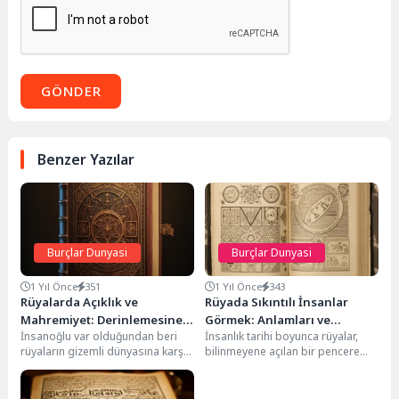
GÖNDER
Benzer Yazılar
Burçlar Dunyasi
Burçlar Dunyasi
1 Yıl Önce
351
1 Yıl Önce
343
Rüyalarda Açıklık ve
Rüyada Sıkıntılı İnsanlar
Mahremiyet: Derinlemesine
Görmek: Anlamları ve
İnsanoğlu var olduğundan beri
İnsanlık tarihi boyunca rüyalar,
Rüya Tabirleri
Derinlemesine Yorumlar
rüyaların gizemli dünyasına karşı
bilinmeyene açılan bir pencere
büyük bir merak beslemiştir. Uyku
olarak görülmüş, merak
anında zihnimizin...
uyandırmış ve her zaman...