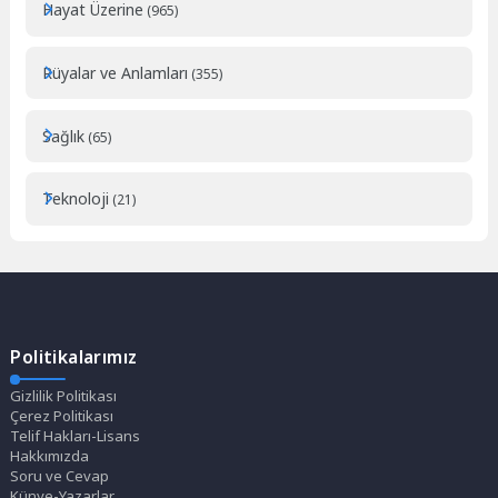
Hayat Üzerine
(965)
Rüyalar ve Anlamları
(355)
Sağlık
(65)
Teknoloji
(21)
Politikalarımız
Gizlilik Politikası
Çerez Politikası
Telif Hakları-Lisans
Hakkımızda
Soru ve Cevap
Künye-Yazarlar