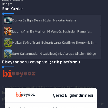
İletişim
Son Yazılar
Dünya İle İlgili Derin Sözler: Hayatın Anlamı
Japonya’nın En Meşhur 16 Yemeği: Sushi’den Ramen’e
Lezzet Şöleni
Halkalı Sofya Treni: Bulgaristan’a Keyifli ve Ekonomik Bir
Yolculuk
Euro Kullanmadan Gezebileceğiniz Avrupa Ülkeleri: Bütçe
Dostu Rotalar
Biseysor soru cevap ve içerik platformu
Biseysor.com, merak ettiklerinizi sormak, bilgi alışverişinde
bulunmak ve fikirlerinizi paylaşmak için bir araya geldiğimiz bir
Çerez Bilgilendirmesi
platformdur.
İster kayıtlı bir kullanıcı olarak topluluğumuza katılın, ister anonim