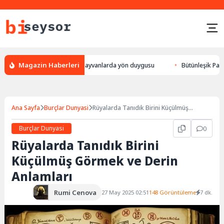
Magazin Haberleri
lur, leylek yön bulması, hayvanlarda yön duygusu
Bütünleşik Pazarlama
Ana Sayfa
Burçlar Dunyasi
Rüyalarda Tanıdık Birini Küçülmüş
Görmek ve Derin Anlamları
Burçlar Dunyasi
0
Rüyalarda Tanıdık Birini
Küçülmüş Görmek ve Derin
Anlamları
Rumi Cenova
27 May 2025 02:51
148 Görüntüleme
7 dk.