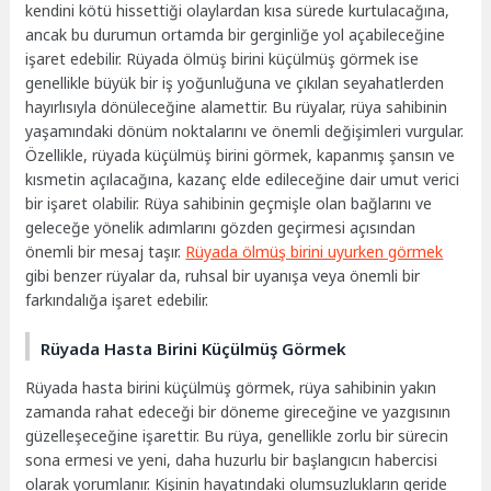
kendini kötü hissettiği olaylardan kısa sürede kurtulacağına,
ancak bu durumun ortamda bir gerginliğe yol açabileceğine
işaret edebilir. Rüyada ölmüş birini küçülmüş görmek ise
genellikle büyük bir iş yoğunluğuna ve çıkılan seyahatlerden
hayırlısıyla dönüleceğine alamettir. Bu rüyalar, rüya sahibinin
yaşamındaki dönüm noktalarını ve önemli değişimleri vurgular.
Özellikle, rüyada küçülmüş birini görmek, kapanmış şansın ve
kısmetin açılacağına, kazanç elde edileceğine dair umut verici
bir işaret olabilir. Rüya sahibinin geçmişle olan bağlarını ve
geleceğe yönelik adımlarını gözden geçirmesi açısından
önemli bir mesaj taşır.
Rüyada ölmüş birini uyurken görmek
gibi benzer rüyalar da, ruhsal bir uyanışa veya önemli bir
farkındalığa işaret edebilir.
Rüyada Hasta Birini Küçülmüş Görmek
Rüyada hasta birini küçülmüş görmek, rüya sahibinin yakın
zamanda rahat edeceği bir döneme gireceğine ve yazgısının
güzelleşeceğine işarettir. Bu rüya, genellikle zorlu bir sürecin
sona ermesi ve yeni, daha huzurlu bir başlangıcın habercisi
olarak yorumlanır. Kişinin hayatındaki olumsuzlukların geride