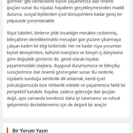
görmek” gibi sembollerle kişisel yaşamımıza dair önemli
ipuçları sunar. Bu rüyalar, hayallerin gerçekleşmesinden maddi
duruma, sosyal ilişkilerden içsel dönüşümlere kadar geniş bir
yelpazede yorumlanabilir.
Rüya tabirleri, binlerce yıldır insanlığın merakını cezbetmiş,
bilinçaltının derinliklerindeki mesajları gün yüzüne çıkarmaya
çalışan kadim bir bilgi birikimidir. Her ne kadar rüya yorumları
kişisel deneyimlere, kültürel inanışlara ve bireyin iç dünyasına
göre değişiklik gösterse de, genel olarak rüyalar,
yaşamımızdaki olaylara, duygusal durumumuza ve bilinçdışı
süreçlerimize dair önemli göstergeler sunar. Bu nedenle,
rüyaların sunduğu sembolik dili anlamak, kendi içsel
yolculuğumuzda bize rehberlik edebilir ve yaşamımıza farklı bir
perspektif katabilir. Rüyalar, sadece geleceğe dair ipuçları
değil, aynı zamanda kendimizi daha iyi tanımamız ve ruhsal
gelişimimizi desteklememiz için de değerli bir araçtır.
Bir Yorum Yazın