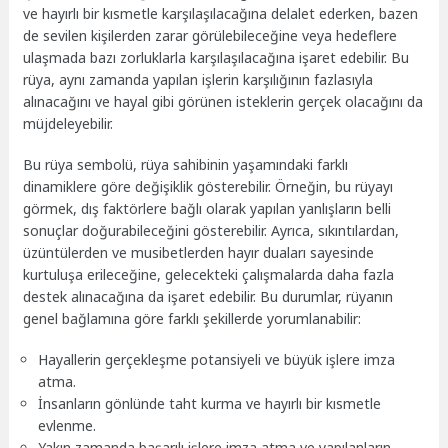
ve hayırlı bir kısmetle karşılaşılacağına delalet ederken, bazen
de sevilen kişilerden zarar görülebileceğine veya hedeflere
ulaşmada bazı zorluklarla karşılaşılacağına işaret edebilir. Bu
rüya, aynı zamanda yapılan işlerin karşılığının fazlasıyla
alınacağını ve hayal gibi görünen isteklerin gerçek olacağını da
müjdeleyebilir.
Bu rüya sembolü, rüya sahibinin yaşamındaki farklı
dinamiklere göre değişiklik gösterebilir. Örneğin, bu rüyayı
görmek, dış faktörlere bağlı olarak yapılan yanlışların belli
sonuçlar doğurabileceğini gösterebilir. Ayrıca, sıkıntılardan,
üzüntülerden ve musibetlerden hayır duaları sayesinde
kurtuluşa erileceğine, gelecekteki çalışmalarda daha fazla
destek alınacağına da işaret edebilir. Bu durumlar, rüyanın
genel bağlamına göre farklı şekillerde yorumlanabilir:
Hayallerin gerçekleşme potansiyeli ve büyük işlere imza
atma.
İnsanların gönlünde taht kurma ve hayırlı bir kısmetle
evlenme.
Yakın zamanda başarılı işlere imza atma ve yapılanların