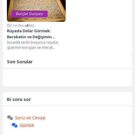
Burçlar Dunyasi
1 Yıl Önce
502
Rüyada Dolar Görmek:
Bereketin ve Değişimin
İnsanlık tarihi boyunca rüyalar,
Gizemli Anlamları
gizemini koruyan ve merak
uyandıran bir olgu olmuştur. Antik
çağlardan günümüze...
Son Sorular
Bi soru sor
Soru ve Cevap
Günlük