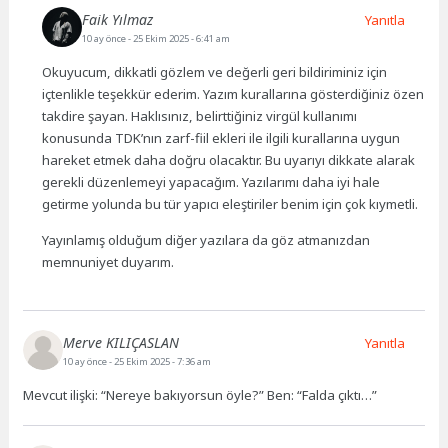
Faik Yılmaz
Yanıtla
10 ay önce
- 25 Ekim 2025 - 6:41 am
Okuyucum, dikkatli gözlem ve değerli geri bildiriminiz için
içtenlikle teşekkür ederim. Yazım kurallarına gösterdiğiniz özen
takdire şayan. Haklısınız, belirttiğiniz virgül kullanımı
konusunda TDK’nın zarf-fiil ekleri ile ilgili kurallarına uygun
hareket etmek daha doğru olacaktır. Bu uyarıyı dikkate alarak
gerekli düzenlemeyi yapacağım. Yazılarımı daha iyi hale
getirme yolunda bu tür yapıcı eleştiriler benim için çok kıymetli.
Yayınlamış olduğum diğer yazılara da göz atmanızdan
memnuniyet duyarım.
Merve KILIÇASLAN
Yanıtla
10 ay önce
- 25 Ekim 2025 - 7:36 am
Mevcut ilişki: “Nereye bakıyorsun öyle?” Ben: “Falda çıktı…”