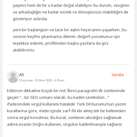
şaşırtıcı hem de bir o kadar doğal olabiliyor. bu durum, sevginin
ve arkadaşlığın ne kadar esnek ve dönüştürücü olabildiğini de
gösteriyor aslında.
yeni bir başlangıcın ve taze bir aşkın heyecanını yaşarken, bu
sürecin keyfini çıkarmanızı dilerim. değerli yorumunuz için
teşekkür ederim, profilimden başka yazılara da göz
atabilirsiniz.
Ali
Yanıtla
10 ay önce
- 25 Ekim 2025 - 6:35 am
Editörün dikkatine küçük bir not: İkinci paragrafın ilk cümlesinde
geçen “…bir SEO uzmanı olarak, bu kadim sembolün…”
ifadesindeki virgül kullanımı hatalıdır. Türk Dil Kurumu’nun yazım
kurallarına göre, metin içinde zarf-fiil eki almış tek bir kelimeden
sonra virgül konulmaz. Bu kural, cümlenin akıcılığını sağlamak
adına esastır. Doğru kullanım, virgülün kaldırılmasıyla sağlanır.