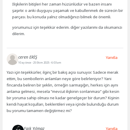
Ilişkilerin bitişleri her zaman hüzünlüdür ve bazen insanı
şaşırtır. o anki duyguyu yaşamak ve kabullenmek de sürecin bir
parçası. bu konuda yalnız olmadığınızı bilmek de önemli.
yorumunuz için teşekkür ederim. diğer yazılarımı da okumanızı
dilerim.
ceren ERİŞ
Yanıtla
10 ay önce
- 25 Ekim 2025 - 6:03 am
Yazı için teşekkürler, ilginç bir bakış açısı sunuyor. Sadece merak
ettim, bu sembollerin anlamları neye göre belirleniyor? Yani
fincanda beliren bir şeklin, örneğin sarmaşığın, herkes için aynı
anlama gelmesi, mesela “mevcut ilişkinin sonlanması” gibi kesin
bir yoruma sahip olması ne kadar genelgeçer bir durum? Kişinin
kendi hayat koşulları, beklentileri veya içinde bulunduğu durum
bu yorumu tamamen değiştirmez mi?
Faik Yılmaz
Yanıtla