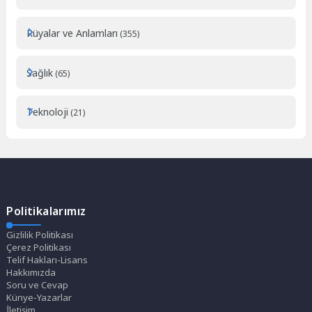
Rüyalar ve Anlamları
(355)
Sağlık
(65)
Teknoloji
(21)
Politikalarımız
Gizlilik Politikası
Çerez Politikası
Telif Hakları-Lisans
Hakkımızda
Soru ve Cevap
Künye-Yazarlar
İletişim