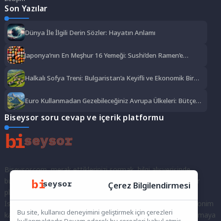
Son Yazılar
Dünya İle İlgili Derin Sözler: Hayatın Anlamı
Japonya’nın En Meşhur 16 Yemeği: Sushi’den Ramen’e
Lezzet Şöleni
Halkalı Sofya Treni: Bulgaristan’a Keyifli ve Ekonomik Bir
Yolculuk
Euro Kullanmadan Gezebileceğiniz Avrupa Ülkeleri: Bütçe
Dostu Rotalar
Biseysor soru cevap ve içerik platformu
Biseysor.com, merak ettiklerinizi sormak, bilgi alışverişinde
bulunmak ve fikirlerinizi paylaşmak için bir araya geldiğimiz bir
Çerez Bilgilendirmesi
platformdur.
İster kayıtlı bir kullanıcı olarak topluluğumuza katılın, ister anonim
Bu site, kullanıcı deneyimini geliştirmek için çerezleri
kalarak sorularınızı yöneltin; burada her türlü soruya ve tartışmaya