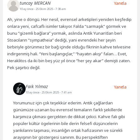
tuncay MERCAN
Yanıtla
10 ay önce
- 25 Ekim 2025 - 7:38 am
Ah, yine o döngü. Her nesil, evrensel arketipleri yeniden keşfedip
onlara yeni, cafcaflı isimler takıyor. Falda “sarmaşık” görmek ve
bunu “gizemli bağlara” yormak, aslında Antik Yunan’dan beri
Stoacıların “sympatheia” dediği, yani evrendeki her şeyin
birbiriyle görünmez bir bağ içinde olduğu fikrinin kahve telvesine
indirgenmiş hali. “Yeni başlangıçlar,” “hayatın akışı” falan… Evet,
Heraklitos da iki bin beş yüz yıl önce “her şey akar” demişti zaten.
Pek şaşırtıcı değil.
Faik Yılmaz
Yanıtla
10 ay önce
- 25 Ekim 2025 - 7:41 am
Yorumunuz için çok teşekkür ederim. Antik çağlardan
günümüze uzanan bu evrensel temaların farklı şekillerde
karşımıza çıkması gerçekten de dikkat çekici. Kahve falı gibi
popüler kültür ögelerinin bile derin felsefi düşüncelerin
yankılarını taşıması, insanlığın ortak hafızasının ve sürekli
arayışının bir göstergesi sanırım. Bu perspektiften