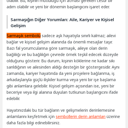
olabilir. Bu, kişinin mutluluğu için atması gereken cesur bir
adım olabilir ve yeni bir dönemin başlangıcını işaret eder.
Sarmaşığın Diğer Yorumları: Aile, Kariyer ve Kişisel
Gelişim
Sarmaşık sembolü
sadece aşk hayatıyla sınırlı kalmaz; ailevi
bağlar ve kişisel gelişim alanında da önemli mesajlar taşır.
Bazı fal yorumcularına göre sarmaşık, aileye olan derin
bağlılığı ve bu bağlılığın çevrede örnek teşkil edecek düzeyde
olduğunu gösterir. Bu durum, kişinin köklerine ne kadar sıkı
sarıldığının ve ailesinden aldığı desteğin bir göstergesidir. Aynı
zamanda, kariyer hayatında da yeni projelere bağlanma, iş
arkadaşlarıyla güçlü ilişkiler kurma veya yeni bir işe başlama
gibi anlamlara gelebilir. Kişisel gelişim açısından ise, yeni bir
beceriye veya ilgi alanına duyulan tutkunun başlangıcını ifade
edebilir.
Hayatınızdaki bu tür bağların ve gelişmelerin derinlemesine
anlamlarını keşfetmek için
sembollerin derin anlamları
üzerine
daha fazla bilgi edinebilirsiniz.