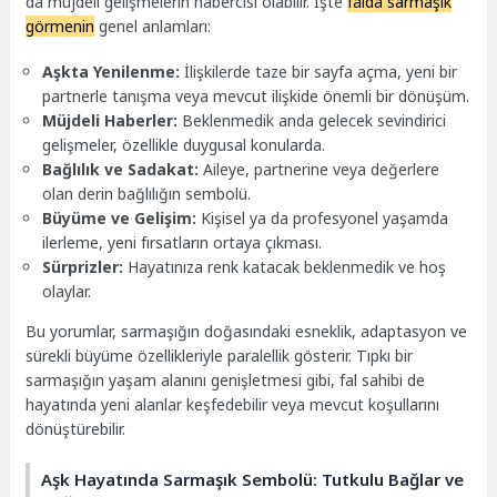
da müjdeli gelişmelerin habercisi olabilir. İşte
falda sarmaşık
görmenin
genel anlamları:
Aşkta Yenilenme:
İlişkilerde taze bir sayfa açma, yeni bir
partnerle tanışma veya mevcut ilişkide önemli bir dönüşüm.
Müjdeli Haberler:
Beklenmedik anda gelecek sevindirici
gelişmeler, özellikle duygusal konularda.
Bağlılık ve Sadakat:
Aileye, partnerine veya değerlere
olan derin bağlılığın sembolü.
Büyüme ve Gelişim:
Kişisel ya da profesyonel yaşamda
ilerleme, yeni fırsatların ortaya çıkması.
Sürprizler:
Hayatınıza renk katacak beklenmedik ve hoş
olaylar.
Bu yorumlar, sarmaşığın doğasındaki esneklik, adaptasyon ve
sürekli büyüme özellikleriyle paralellik gösterir. Tıpkı bir
sarmaşığın yaşam alanını genişletmesi gibi, fal sahibi de
hayatında yeni alanlar keşfedebilir veya mevcut koşullarını
dönüştürebilir.
Aşk Hayatında Sarmaşık Sembolü: Tutkulu Bağlar ve