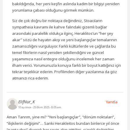
bakıldığında, her yeni keşfin aslında kadim bir bilgiyi yeniden
yorumlama çabası olduğunu görmek mümkün.
Siz de çok doğru bir noktaya değindiniz, Stoacıların
sympatheia kavramı ile kahve falındaki gizemli bağlar
arasındaki paralellik oldukça ilginç. Heraklitos’un “her şey
akar” sözü de hayatın akışı ve yeni başlangıçlar temalarının
zamansızlığını vurguluyor. Farklı kültürlerde ve çağlarda bu
temel fikirlerin nasıl yeniden şekillendiğini ve güncel
yaşamımıza nasıl entegre olduğunu incelemek her zaman
ilham verici. Yorumunuzla konuya farklı bir boyut kattığınız için
tekrar teşekkür ederim. Profilimden diğer yazılarıma da göz
atmanızı rica ederim.
ElifNur_K
Yanıtla
10 ay önce
- 25 Ekim 2025 - 8:05 am
Aman Tanrım, yine mi? “Yeni başlangıçlar”, “dönüm noktaları”,
“ilişkilerin değişimi”… Sanki Herakleitos bundan binlerce yıl önce
“panta rhei” diyerek her şeyin akıp gittiğini, sürekli değiştiğini