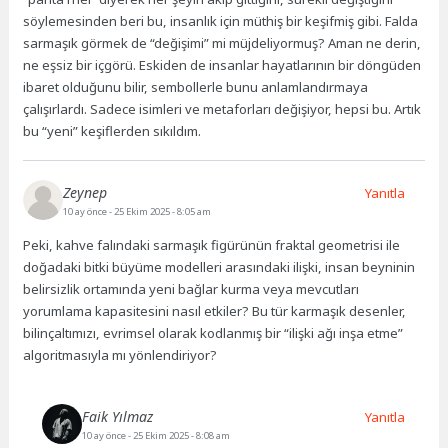
söylemesinden beri bu, insanlık için müthiş bir keşifmiş gibi. Falda
sarmaşık görmek de “değişimi” mi müjdeliyormuş? Aman ne derin,
ne eşsiz bir içgörü. Eskiden de insanlar hayatlarının bir döngüden
ibaret olduğunu bilir, sembollerle bunu anlamlandırmaya
çalışırlardı. Sadece isimleri ve metaforları değişiyor, hepsi bu. Artık
bu “yeni” keşiflerden sıkıldım.
Zeynep
Yanıtla
10 ay önce
- 25 Ekim 2025 - 8:05 am
Peki, kahve falındaki sarmaşık figürünün fraktal geometrisi ile
doğadaki bitki büyüme modelleri arasındaki ilişki, insan beyninin
belirsizlik ortamında yeni bağlar kurma veya mevcutları
yorumlama kapasitesini nasıl etkiler? Bu tür karmaşık desenler,
bilinçaltımızı, evrimsel olarak kodlanmış bir “ilişki ağı inşa etme”
algoritmasıyla mı yönlendiriyor?
Faik Yılmaz
Yanıtla
10 ay önce
- 25 Ekim 2025 - 8:08 am