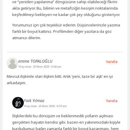
ve “yeniden yapılanma” döngüsüne sahip olabileceği fikrini
akla getiriyor. Bu, bilimin ve metafiziğin kesişim noktalarında
keşfedilmeyi bekleyen ne kadar çok şey olduğunu gösteriyor.
Yorumunuz için çok teşekkür ederim. Düşüncelerinizle yazıma
farklı bir boyut kattınız. Profilimden diğer yazılara da göz
atmanızı dilerim.
emine TOPALOĞLU
Yanıtla
10 ay önce
- 25 Ekim 2025 - 6:04 am
Mevcut ilişkimle olan ilişkim bitti. Artık ‘yeni, taze bir aşk’ en iyi
arkadaşım.
Faik Yılmaz
Yanıtla
10 ay önce
- 25 Ekim 2025 - 6:07 am
Ilişkilerdeki bu dönüşüm ve beklenmedik yolların açılması
gerçekten hayatın kendisi gibi. bazen en yakınımızdaki kişiyle
kurduğumuz bağın zamanla farklı bir boyut kazanması, hem