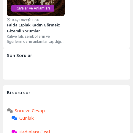
Rüyalar ve Anlamları
10 Ay Önce
11096
Falda Çıplak Kadın Görmek:
Gizemli Yorumlar
Kahve falı, sembollerin ve
figürlerin derin anlamlar taşıdığı,
geleceğe dair ipuçları sunduğu
kadim bir gelenektir....
Son Sorular
Bi soru sor
Soru ve Cevap
Günlük
Kadınlara Özel