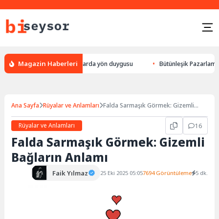
Magazin Haberleri
ylek yön bulması, hayvanlarda yön duygusu
Bütünleşik Pazarlama: Marka
Ana Sayfa
Rüyalar ve Anlamları
Falda Sarmaşık Görmek: Gizemli
Bağların Anlamı
Rüyalar ve Anlamları
16
Falda Sarmaşık Görmek: Gizemli
Bağların Anlamı
Faik Yılmaz
25 Eki 2025 05:05
7694 Görüntüleme
5 dk.