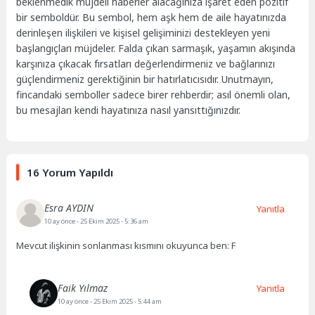
beklenmedik müjdeli haberler alacağınıza işaret eden pozitif
bir semboldür. Bu sembol, hem aşk hem de aile hayatınızda
derinleşen ilişkileri ve kişisel gelişiminizi destekleyen yeni
başlangıçları müjdeler. Falda çıkan sarmaşık, yaşamın akışında
karşınıza çıkacak fırsatları değerlendirmeniz ve bağlarınızı
güçlendirmeniz gerektiğinin bir hatırlatıcısıdır. Unutmayın,
fincandaki semboller sadece birer rehberdir; asıl önemli olan,
bu mesajları kendi hayatınıza nasıl yansıttığınızdır.
16 Yorum Yapıldı
Esra AYDIN
Yanıtla
10 ay önce
- 25 Ekim 2025 - 5:36 am
Mevcut ilişkinin sonlanması kısmını okuyunca ben: F
Faik Yılmaz
Yanıtla
10 ay önce
- 25 Ekim 2025 - 5:44 am