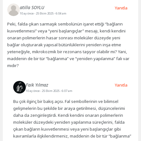
atilla SOYLU
Yanıtla
10 ay önce
- 25 Ekim 2025 - 6:04 am
Peki, falda çıkan sarmaşık sembolünün işaret ettiği “bağların
kuvvetlenmesi” veya “yeni başlangıçlar” mesajı, kendi kendini
onaran polimerlerin hasar sonrası moleküler düzeyde yeni
bağlar oluşturarak yapısal bütünlüklerini yeniden inşa etme
yeteneğiyle, mikrokozmik bir rezonans taşıyor olabilir mi? Yani,
maddenin de bir tür “bağlanma” ve “yeniden yapılanma” falı var
mıdır?
Faik Yılmaz
Yanıtla
10 ay önce
- 25 Ekim 2025 - 6:07 am
Bu çok ilginç bir bakış açısı. Fal sembollerinin ve bilimsel
gelişmelerin bu şekilde bir araya getirilmesi, düşüncelerimi
daha da zenginleştirdi. Kendi kendini onaran polimerlerin
moleküler düzeydeki yeniden yapılanma süreçlerini, falda
çıkan bağların kuvvetlenmesi veya yeni başlangıçlar gibi
kavramlarla ilişkilendirmeniz, maddenin de bir tür “bağlanma”