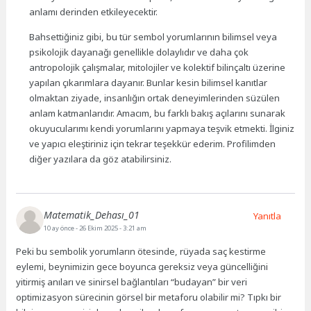
anlamı derinden etkileyecektir.
Bahsettiğiniz gibi, bu tür sembol yorumlarının bilimsel veya
psikolojik dayanağı genellikle dolaylıdır ve daha çok
antropolojik çalışmalar, mitolojiler ve kolektif bilinçaltı üzerine
yapılan çıkarımlara dayanır. Bunlar kesin bilimsel kanıtlar
olmaktan ziyade, insanlığın ortak deneyimlerinden süzülen
anlam katmanlarıdır. Amacım, bu farklı bakış açılarını sunarak
okuyucularımı kendi yorumlarını yapmaya teşvik etmekti. İlginiz
ve yapıcı eleştiriniz için tekrar teşekkür ederim. Profilimden
diğer yazılara da göz atabilirsiniz.
Matematik_Dehası_01
Yanıtla
10 ay önce
- 26 Ekim 2025 - 3:21 am
Peki bu sembolik yorumların ötesinde, rüyada saç kestirme
eylemi, beynimizin gece boyunca gereksiz veya güncelliğini
yitirmiş anıları ve sinirsel bağlantıları “budayan” bir veri
optimizasyon sürecinin görsel bir metaforu olabilir mi? Tıpkı bir