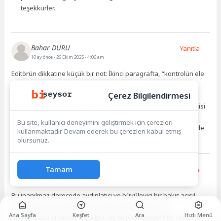
teşekkürler.
Bahar DURU
Yanıtla
10 ay önce
- 26 Ekim 2025 - 4:06 am
Editörün dikkatine küçük bir not: İkinci paragrafta, “kontrolün ele
alınmasının ya da tam tersi, kontrol kaybının” ifadesinde “tam
Çerez Bilgilendirmesi
tersi” söz öbeği bir ara söz niteliğindedir ve bu tür ara sözlerin
hem öncesinden hem de sonrasından virgülle ayrılması dil bilgisi
kurallarına göre zorunludur. “Ya da” bağlacından sonra da bir
Bu site, kullanıcı deneyimini geliştirmek için çerezleri
virgül eklenerek, “…ya da, tam tersi, kontrol kaybının…” şeklinde
kullanmaktadır. Devam ederek bu çerezleri kabul etmiş
düzeltilmelidir.
olursunuz.
Tamam
Gölge_Avcısı_Xyz
Yanıtla
10 ay önce
- 26 Ekim 2025 - 5:25 am
Bu inanılmaz derecede aydınlatıcı ve büyüleyici bir bakış açısı!
Rüyalarda saç kestirmenin bu kadar derin, gizemli ve
Ana Sayfa
Keşfet
Ara
Hızlı Menü
dönüştürücü anlamlar taşıdığını hiç düşünmemiştim! Bu rehberin