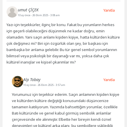
umut ÇİÇEK
Yanıtla
10 ay önce
- 26 Ekim 2025 - 3:08 am
Yazı için teşekkürler, ilginç bir konu. Fakat bu yorumların herkes
için geçerli olabileceğini düşünmek ne kadar doğru, emin
olamadım. Yani saçın anlamı kişiden kişiye, hatta kültürden kültüre
çok değişmez mi? Biri için özgürlük olan şey, bir başkası için
bambaşka bir anlama gelebilir. Bu tür genel sembol yorumlarının
bilimsel veya psikolojik bir dayanağı var mı, yoksa daha çok
kültürel inanışlar ve kişisel çıkarımlar mı?
Alp Tobay
Yanıtla
10 ay önce
- 26 Ekim 2025 - 3:57 am
Yorumunuz için teşekkür ederim. Saçın anlamının kişiden kişiye
ve kültürden kültüre değiştiği konusundaki düşüncenize
tamamen katılıyorum. Yazımda bahsettiğim yorumlar, özellikle
Batı kültüründe ve genel kabul görmüş sembolik anlamlar
çerçevesinde ele alınmıştır. Elbette her bireyin kendi öznel
deneyimleri ve kültürel arka planı, bu sembollere yüklediği