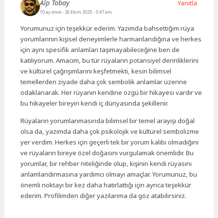
Alp Tobay
Yanıtla
10 ay önce
- 26 Ekim 2025 - 3:47 am
Yorumunuz için teşekkür ederim. Yazımda bahsettiğim rüya
yorumlarının kişisel deneyimlerle harmanlandığına ve herkes
için aynı spesifik anlamları taşımayabileceğine ben de
katılıyorum. Amacım, bu tür rüyaların potansiyel derinliklerini
ve kültürel çağrışımlarını keşfetmekti, kesin bilimsel
temellerden ziyade daha çok sembolik anlamlar üzerine
odaklanarak. Her rüyanın kendine özgü bir hikayesi vardır ve
bu hikayeler bireyin kendi iç dünyasında şekillenir.
Rüyaların yorumlanmasında bilimsel bir temel arayışı doğal
olsa da, yazımda daha çok psikolojik ve kültürel sembolizme
yer verdim. Herkes için geçerli tek bir yorum kalıbı olmadığını
ve rüyaların bireye özel doğasını vurgulamak önemlidir. Bu
yorumlar, bir rehber niteliğinde olup, kişinin kendi rüyasını
anlamlandırmasına yardımcı olmayı amaçlar. Yorumunuz, bu
önemli noktayı bir kez daha hatırlattığı için ayrıca teşekkür
ederim. Profilimden diğer yazılarıma da göz atabilirsiniz.