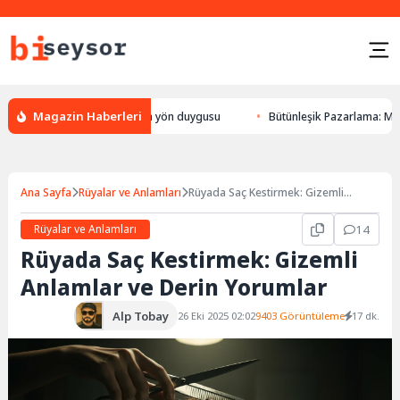
Magazin Haberleri
 bulması, hayvanlarda yön duygusu
Bütünleşik Pazarlama: Markalarla Gü
Ana Sayfa
Rüyalar ve Anlamları
Rüyada Saç Kestirmek: Gizemli
Anlamlar ve Derin Yorumlar
Rüyalar ve Anlamları
14
Rüyada Saç Kestirmek: Gizemli
Anlamlar ve Derin Yorumlar
Alp Tobay
26 Eki 2025 02:02
9403 Görüntüleme
17 dk.