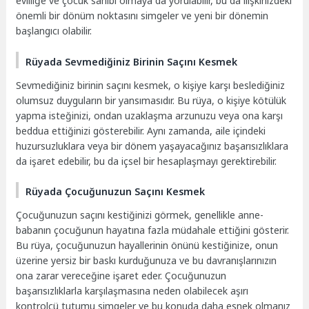
evliliğe ve çocuk sahibi olmaya da yorulabilir, bu da ilişkinizdeki
önemli bir dönüm noktasını simgeler ve yeni bir dönemin
başlangıcı olabilir.
Rüyada Sevmediğiniz Birinin Saçını Kesmek
Sevmediğiniz birinin saçını kesmek, o kişiye karşı beslediğiniz
olumsuz duyguların bir yansımasıdır. Bu rüya, o kişiye kötülük
yapma isteğinizi, ondan uzaklaşma arzunuzu veya ona karşı
beddua ettiğinizi gösterebilir. Aynı zamanda, aile içindeki
huzursuzluklara veya bir dönem yaşayacağınız başarısızlıklara
da işaret edebilir, bu da içsel bir hesaplaşmayı gerektirebilir.
Rüyada Çocuğunuzun Saçını Kesmek
Çocuğunuzun saçını kestiğinizi görmek, genellikle anne-
babanın çocuğunun hayatına fazla müdahale ettiğini gösterir.
Bu rüya, çocuğunuzun hayallerinin önünü kestiğinize, onun
üzerine yersiz bir baskı kurduğunuza ve bu davranışlarınızın
ona zarar vereceğine işaret eder. Çocuğunuzun
başarısızlıklarla karşılaşmasına neden olabilecek aşırı
kontrolcü tutumu simgeler ve bu konuda daha esnek olmanız