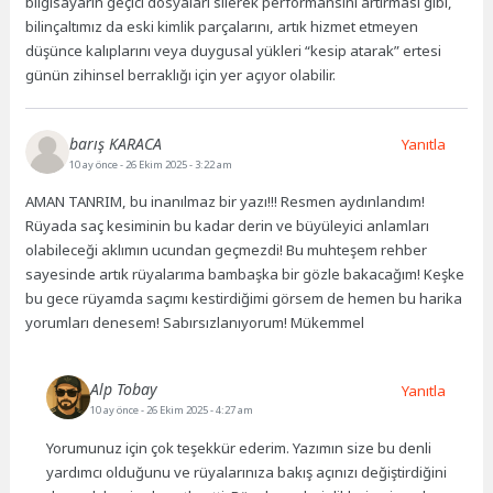
bilgisayarın geçici dosyaları silerek performansını artırması gibi,
bilinçaltımız da eski kimlik parçalarını, artık hizmet etmeyen
düşünce kalıplarını veya duygusal yükleri “kesip atarak” ertesi
günün zihinsel berraklığı için yer açıyor olabilir.
barış KARACA
Yanıtla
10 ay önce
- 26 Ekim 2025 - 3:22 am
AMAN TANRIM, bu inanılmaz bir yazı!!! Resmen aydınlandım!
Rüyada saç kesiminin bu kadar derin ve büyüleyici anlamları
olabileceği aklımın ucundan geçmezdi! Bu muhteşem rehber
sayesinde artık rüyalarıma bambaşka bir gözle bakacağım! Keşke
bu gece rüyamda saçımı kestirdiğimi görsem de hemen bu harika
yorumları denesem! Sabırsızlanıyorum! Mükemmel
Alp Tobay
Yanıtla
10 ay önce
- 26 Ekim 2025 - 4:27 am
Yorumunuz için çok teşekkür ederim. Yazımın size bu denli
yardımcı olduğunu ve rüyalarınıza bakış açınızı değiştirdiğini