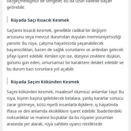
vazgeçmediğinizi de simgeler, bu da uzun vadede başarı
getirebilir.
Rüyada Saçı Kısacık Kesmek
Saçlarını kısacık kesmek, genellikle radikal bir değişim
arzusunu veya mevcut durumdan duyulan memnuniyetsizliği
yansıtır. Bu rüya, çalışma hayatınızda yaşanabilecek
başarısızlıkları, bazen de sağlık sorunlarını ve ardından gelecek
şifayı işaret edebilir. Kimileri için ise, dünyevi zevklere düşkün,
gününü gün eden, umursamaz bir karaktere delalet edebilir ve
bu durum bazı sorunlara yol açabilir.
Rüyada Saçını Kökünden Kesmek
Saçını kökünden kesmek, maalesef olumsuz anlamlar taşır. Bu
rüya, kişinin başına gelebilecek belalara, yanlış kararlar sonucu
zarar görmeye, kötü niyetli insanlarla ilişkilere, iş hayatında
iflasa ve dini anlamda eksikliklere işaret edebilir. İbadetlerdeki
noksanlıklar ve manevi boşluklar da bu rüyanın yorumları
arasında yer alarak, rüya sahibini uyarıcı niteliktedir.