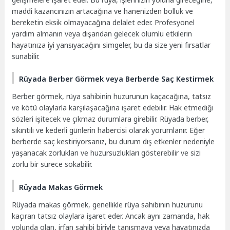
maddi kazancınızın artacağına ve hanenizden bolluk ve
bereketin eksik olmayacağına delalet eder. Profesyonel
yardım almanın veya dışarıdan gelecek olumlu etkilerin
hayatınıza iyi yansıyacağını simgeler, bu da size yeni fırsatlar
sunabilir.
Rüyada Berber Görmek veya Berberde Saç Kestirmek
Berber görmek, rüya sahibinin huzurunun kaçacağına, tatsız
ve kötü olaylarla karşılaşacağına işaret edebilir. Hak etmediği
sözleri işitecek ve çıkmaz durumlara girebilir. Rüyada berber,
sıkıntılı ve kederli günlerin habercisi olarak yorumlanır. Eğer
berberde saç kestiriyorsanız, bu durum dış etkenler nedeniyle
yaşanacak zorlukları ve huzursuzlukları gösterebilir ve sizi
zorlu bir sürece sokabilir.
Rüyada Makas Görmek
Rüyada makas görmek, genellikle rüya sahibinin huzurunu
kaçıran tatsız olaylara işaret eder. Ancak aynı zamanda, hak
yolunda olan, irfan sahibi biriyle tanışmaya veya hayatınızda