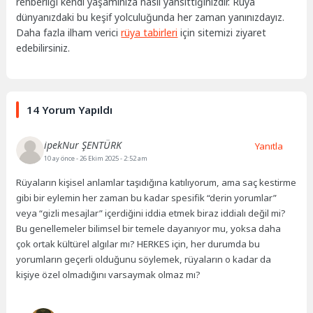
rehberliği kendi yaşamınıza nasıl yansıttığınızdır. Rüya
dünyanızdaki bu keşif yolculuğunda her zaman yanınızdayız.
Daha fazla ilham verici
rüya tabirleri
için sitemizi ziyaret
edebilirsiniz.
14 Yorum Yapıldı
ipekNur ŞENTÜRK
Yanıtla
10 ay önce
- 26 Ekim 2025 - 2:52 am
Rüyaların kişisel anlamlar taşıdığına katılıyorum, ama saç kestirme
gibi bir eylemin her zaman bu kadar spesifik “derin yorumlar”
veya “gizli mesajlar” içerdiğini iddia etmek biraz iddialı değil mi?
Bu genellemeler bilimsel bir temele dayanıyor mu, yoksa daha
çok ortak kültürel algılar mı? HERKES için, her durumda bu
yorumların geçerli olduğunu söylemek, rüyaların o kadar da
kişiye özel olmadığını varsaymak olmaz mı?