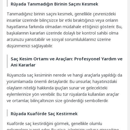
Rüyada Tanımadığın Birinin Saçını Kesmek
Tanımadığınız birinin saçını kesmek, genellikle çevrenizdeki
insanlar üzerinde bilinçsizce bir etki bıraktığınızı veya onların
hayatlarına farkında olmadan müdahale ettiğinizi gösterir. Bu,
başkalarının kararları üzerinde dolaylı bir kontrol sahibi olma
arzunuzu yansıtabilir ve sosyal sorumluluklarınız üzerine
düşünmenizi sağlayabilir.
Saç Kesim Ortamı ve Araçları: Profesyonel Yardım ve
Ani Kararlar
Rüyanızda saç kesiminin nerede ve hangi araçlarla yapıldığı da
yorumlamada önemli detaylardır. Bu unsurlar, hayatınızdaki
olayların niteliği hakkında ipuçları sunar ve gelecekteki
eylemlerinize yön verebilir. Bu tür rüyalarda kullanılan araçlar
ve ortamlar, bilinçaltınızın size gönderdiği sembollerdir.
Rüyada Kuaförde Saç Kestirmek
Kuaförde saç kestirdiğini görmek, genellikle olumlu
gelişmelere işaret eder. Bu rüya, işlerinizin yoluna gireceğine,