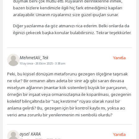
duymak beni çok mutlu etti. Rüyaların derinliklerine inmek,
bazen bizlere kendimizle ilgili hiç fark etmediğimiz kapıları
aralayabilir. Umarım rüyalarınız size güzel ipuçları sunar.
Diğer yazılarıma da göz atmanızı rica ederim. Belki onlarda da
ilginizi çekecek başka konular bulabilirsiniz. Tekrar teşekkürler.
MehmetAli_Tek
Yanıtla
10 ay önce
- 26 Ekim 2025 - 3:38 am
Peki, bu kişisel dönüşüm metaforunu gezegen ölçeğine taşırsak
ne olur? Bir ormanın altını adeta bir sinir ağı gibi saran devasa
miselyum ağlarının (mantar kök sistemleri) büyük bir parçasının,
örneğin bir inşaat veya ormansızlaşma ile koparılması, gezegenin
kolektif bilinçaltında bir “saç kestirme” rüyası olarak nasıl bir
anlama gelirdi? Bu, gezegen için bir kontrol kaybı mı, yoksa acı
verici ama zorunlu bir yenilenmenin mi sembolü olurdu?
aysel KARA
Yanıtla