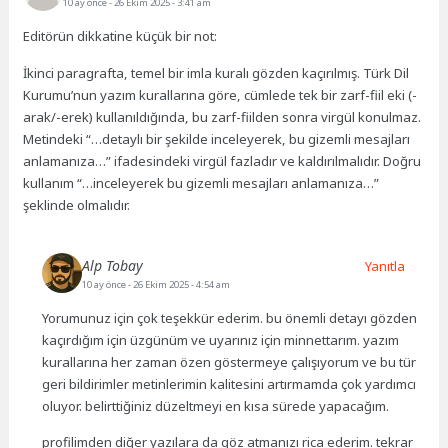
10 ay önce
- 26 Ekim 2025 - 3:41 am
Editörün dikkatine küçük bir not:
İkinci paragrafta, temel bir imla kuralı gözden kaçırılmış. Türk Dil
Kurumu’nun yazım kurallarına göre, cümlede tek bir zarf-fiil eki (-
arak/-erek) kullanıldığında, bu zarf-fiilden sonra virgül konulmaz.
Metindeki “…detaylı bir şekilde inceleyerek, bu gizemli mesajları
anlamanıza…” ifadesindeki virgül fazladır ve kaldırılmalıdır. Doğru
kullanım “…inceleyerek bu gizemli mesajları anlamanıza…”
şeklinde olmalıdır.
Alp Tobay
Yanıtla
10 ay önce
- 26 Ekim 2025 - 4:54 am
Yorumunuz için çok teşekkür ederim. bu önemli detayı gözden
kaçırdığım için üzgünüm ve uyarınız için minnettarım. yazım
kurallarına her zaman özen göstermeye çalışıyorum ve bu tür
geri bildirimler metinlerimin kalitesini artırmamda çok yardımcı
oluyor. belirttiğiniz düzeltmeyi en kısa sürede yapacağım.
profilimden diğer yazılara da göz atmanızı rica ederim. tekrar