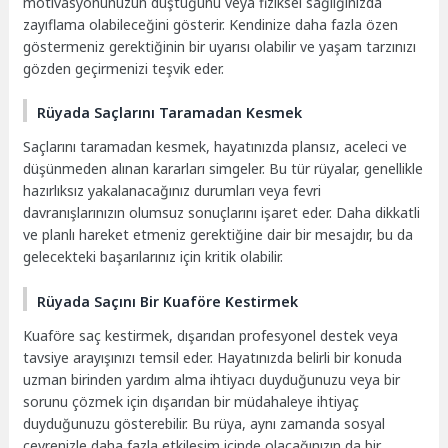
motivasyonunuzun düştüğünü veya fiziksel sağlığınızda
zayıflama olabileceğini gösterir. Kendinize daha fazla özen
göstermeniz gerektiğinin bir uyarısı olabilir ve yaşam tarzınızı
gözden geçirmenizi teşvik eder.
Rüyada Saçlarını Taramadan Kesmek
Saçlarını taramadan kesmek, hayatınızda plansız, aceleci ve
düşünmeden alınan kararları simgeler. Bu tür rüyalar, genellikle
hazırlıksız yakalanacağınız durumları veya fevri
davranışlarınızın olumsuz sonuçlarını işaret eder. Daha dikkatli
ve planlı hareket etmeniz gerektiğine dair bir mesajdır, bu da
gelecekteki başarılarınız için kritik olabilir.
Rüyada Saçını Bir Kuaföre Kestirmek
Kuaföre saç kestirmek, dışarıdan profesyonel destek veya
tavsiye arayışınızı temsil eder. Hayatınızda belirli bir konuda
uzman birinden yardım alma ihtiyacı duyduğunuzu veya bir
sorunu çözmek için dışarıdan bir müdahaleye ihtiyaç
duyduğunuzu gösterebilir. Bu rüya, aynı zamanda sosyal
çevrenizle daha fazla etkileşim içinde olacağınızın da bir