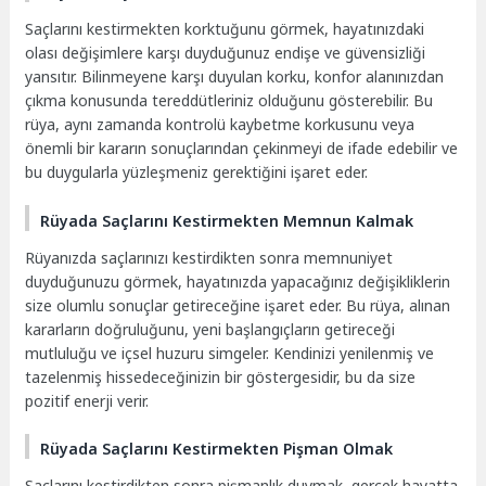
Saçlarını kestirmekten korktuğunu görmek, hayatınızdaki
olası değişimlere karşı duyduğunuz endişe ve güvensizliği
yansıtır. Bilinmeyene karşı duyulan korku, konfor alanınızdan
çıkma konusunda tereddütleriniz olduğunu gösterebilir. Bu
rüya, aynı zamanda kontrolü kaybetme korkusunu veya
önemli bir kararın sonuçlarından çekinmeyi de ifade edebilir ve
bu duygularla yüzleşmeniz gerektiğini işaret eder.
Rüyada Saçlarını Kestirmekten Memnun Kalmak
Rüyanızda saçlarınızı kestirdikten sonra memnuniyet
duyduğunuzu görmek, hayatınızda yapacağınız değişikliklerin
size olumlu sonuçlar getireceğine işaret eder. Bu rüya, alınan
kararların doğruluğunu, yeni başlangıçların getireceği
mutluluğu ve içsel huzuru simgeler. Kendinizi yenilenmiş ve
tazelenmiş hissedeceğinizin bir göstergesidir, bu da size
pozitif enerji verir.
Rüyada Saçlarını Kestirmekten Pişman Olmak
Saçlarını kestirdikten sonra pişmanlık duymak, gerçek hayatta