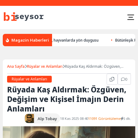
Magazin Haberleri
ulur, leylek yön bulması, hayvanlarda yön duygusu
Bütünleşik Pazarlam
Ana Sayfa
Rüyalar ve Anlamları
Rüyada Kaş Aldırmak: Özgüven,
Değişim ve Kişisel İmajın Derin
Anlamları
Rüyalar ve Anlamları
0
Rüyada Kaş Aldırmak: Özgüven,
Değişim ve Kişisel İmajın Derin
Anlamları
Alp Tobay
18 Kas 2025 08:40
11091 Görüntüleme
5 dk.