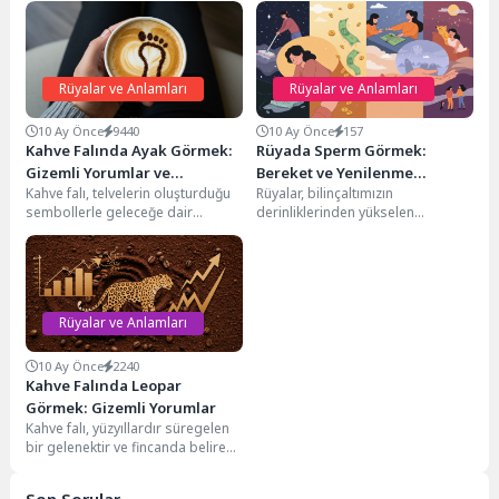
Rüyalar ve Anlamları
Rüyalar ve Anlamları
10 Ay Önce
9440
10 Ay Önce
157
Kahve Falında Ayak Görmek:
Rüyada Sperm Görmek:
Gizemli Yorumlar ve
Bereket ve Yenilenme
Kahve falı, telvelerin oluşturduğu
Rüyalar, bilinçaltımızın
Anlamları
Sembolleri
sembollerle geleceğe dair
derinliklerinden yükselen
ipuçları arayan kadim bir
mesajlar, semboller ve imgelerle
gelenektir. Bu semboller
doludur. Kadim çağlardan beri
arasında...
insanlar, rüyalarının ardındaki...
Rüyalar ve Anlamları
10 Ay Önce
2240
Kahve Falında Leopar
Görmek: Gizemli Yorumlar
Kahve falı, yüzyıllardır süregelen
bir gelenektir ve fincanda beliren
semboller, geleceğe dair ipuçları
sunduğuna inanılan...