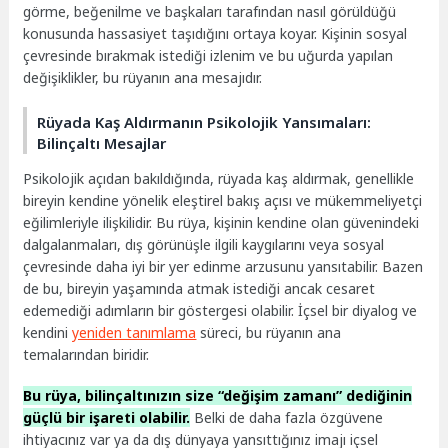
görme, beğenilme ve başkaları tarafından nasıl görüldüğü
konusunda hassasiyet taşıdığını ortaya koyar. Kişinin sosyal
çevresinde bırakmak istediği izlenim ve bu uğurda yapılan
değişiklikler, bu rüyanın ana mesajıdır.
Rüyada Kaş Aldırmanın Psikolojik Yansımaları:
Bilinçaltı Mesajlar
Psikolojik açıdan bakıldığında, rüyada kaş aldırmak, genellikle
bireyin kendine yönelik eleştirel bakış açısı ve mükemmeliyetçi
eğilimleriyle ilişkilidir. Bu rüya, kişinin kendine olan güvenindeki
dalgalanmaları, dış görünüşle ilgili kaygılarını veya sosyal
çevresinde daha iyi bir yer edinme arzusunu yansıtabilir. Bazen
de bu, bireyin yaşamında atmak istediği ancak cesaret
edemediği adımların bir göstergesi olabilir. İçsel bir diyalog ve
kendini
yeniden tanımlama
süreci, bu rüyanın ana
temalarından biridir.
Bu rüya, bilinçaltınızın size “değişim zamanı” dediğinin
güçlü bir işareti olabilir.
Belki de daha fazla özgüvene
ihtiyacınız var ya da dış dünyaya yansıttığınız imajı içsel