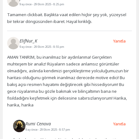
9 ay önce
- 29 Ekim 2025 - 8:25 pm
Tamamen clickbait. Başlıkta vaat edilen hiçbir şey yok, yüzeysel
bir tekrar döngüsünden ibaret. Hayal kırıklığı.
ElifNur_K
Yanıtla
9 ay önce
- 29 Ekim 2025 - 8:55 pm
AMAN TANRIM, bu inanılmaz bir aydınlanma! Gerçekten
muhteşem bir analiz! Rüyaların sadece anlamsız görüntüler
olmadığını, aslında kendimizi gerçekleştirme yolculuğumuzun bir
haritası olduğunu görmek inanılmaz derecede motive edici! Bu
bakış açısı resmen hayatımı değiştirecek gibi hissediyorum! Bu
gece rüyalarıma bu gözle bakmak ve bilinçaltımın bana ne
fısıldadığını keşfetmek için delicesine sabırsızlanıyorum! Harika,
harika, harika
Rumi Cenova
Yanıtla
9 ay önce
- 29 Ekim 2025 - 8:57 pm