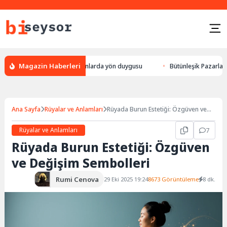
Magazin Haberleri
ylek yön bulması, hayvanlarda yön duygusu
Bütünleşik Pazarlama: Marka
Ana Sayfa
Rüyalar ve Anlamları
Rüyada Burun Estetiği: Özgüven ve
Değişim Sembolleri
Rüyalar ve Anlamları
7
Rüyada Burun Estetiği: Özgüven
ve Değişim Sembolleri
Rumi Cenova
29 Eki 2025 19:24
8673 Görüntüleme
8 dk.