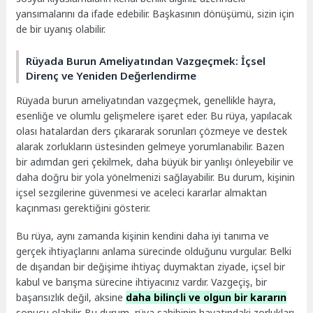
yansımalarını da ifade edebilir. Başkasının dönüşümü, sizin için
de bir uyanış olabilir.
Rüyada Burun Ameliyatından Vazgeçmek: İçsel
Direnç ve Yeniden Değerlendirme
Rüyada burun ameliyatından vazgeçmek, genellikle hayra,
esenliğe ve olumlu gelişmelere işaret eder. Bu rüya, yapılacak
olası hatalardan ders çıkararak sorunları çözmeye ve destek
alarak zorlukların üstesinden gelmeye yorumlanabilir. Bazen
bir adımdan geri çekilmek, daha büyük bir yanlışı önleyebilir ve
daha doğru bir yola yönelmenizi sağlayabilir. Bu durum, kişinin
içsel sezgilerine güvenmesi ve aceleci kararlar almaktan
kaçınması gerektiğini gösterir.
Bu rüya, aynı zamanda kişinin kendini daha iyi tanıma ve
gerçek ihtiyaçlarını anlama sürecinde olduğunu vurgular. Belki
de dışarıdan bir değişime ihtiyaç duymaktan ziyade, içsel bir
kabul ve barışma sürecine ihtiyacınız vardır. Vazgeçiş, bir
başarısızlık değil, aksine
daha bilinçli ve olgun bir kararın
sonucu olabilir. Bu durum, rüya sahibinin hayatındaki zorlukları