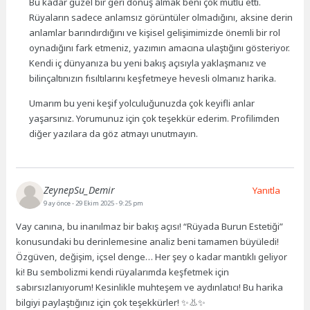
Bu kadar güzel bir geri dönüş almak beni çok mutlu etti.
Rüyaların sadece anlamsız görüntüler olmadığını, aksine derin
anlamlar barındırdığını ve kişisel gelişimimizde önemli bir rol
oynadığını fark etmeniz, yazımın amacına ulaştığını gösteriyor.
Kendi iç dünyanıza bu yeni bakış açısıyla yaklaşmanız ve
bilinçaltınızın fısıltılarını keşfetmeye hevesli olmanız harika.
Umarım bu yeni keşif yolculuğunuzda çok keyifli anlar
yaşarsınız. Yorumunuz için çok teşekkür ederim. Profilimden
diğer yazılara da göz atmayı unutmayın.
ZeynepSu_Demir
Yanıtla
9 ay önce
- 29 Ekim 2025 - 9:25 pm
Vay canına, bu inanılmaz bir bakış açısı! “Rüyada Burun Estetiği”
konusundaki bu derinlemesine analiz beni tamamen büyüledi!
Özgüven, değişim, içsel denge… Her şey o kadar mantıklı geliyor
ki! Bu sembolizmi kendi rüyalarımda keşfetmek için
sabırsızlanıyorum! Kesinlikle muhteşem ve aydınlatıcı! Bu harika
bilgiyi paylaştığınız için çok teşekkürler! ✨👃✨