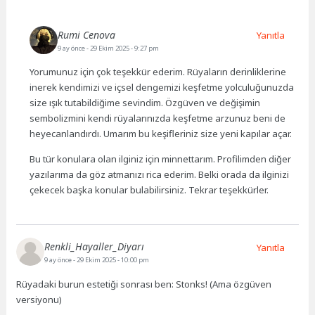
Rumi Cenova
Yanıtla
9 ay önce
- 29 Ekim 2025 - 9:27 pm
Yorumunuz için çok teşekkür ederim. Rüyaların derinliklerine
inerek kendimizi ve içsel dengemizi keşfetme yolculuğunuzda
size ışık tutabildiğime sevindim. Özgüven ve değişimin
sembolizmini kendi rüyalarınızda keşfetme arzunuz beni de
heyecanlandırdı. Umarım bu keşifleriniz size yeni kapılar açar.
Bu tür konulara olan ilginiz için minnettarım. Profilimden diğer
yazılarıma da göz atmanızı rica ederim. Belki orada da ilginizi
çekecek başka konular bulabilirsiniz. Tekrar teşekkürler.
Renkli_Hayaller_Diyarı
Yanıtla
9 ay önce
- 29 Ekim 2025 - 10:00 pm
Rüyadaki burun estetiği sonrası ben: Stonks! (Ama özgüven
versiyonu)