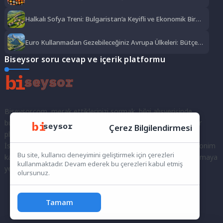
Lezzet Şöleni
Halkalı Sofya Treni: Bulgaristan’a Keyifli ve Ekonomik Bir
Yolculuk
Euro Kullanmadan Gezebileceğiniz Avrupa Ülkeleri: Bütçe
Dostu Rotalar
Biseysor soru cevap ve içerik platformu
Biseysor.com, merak ettiklerinizi sormak, bilgi alışverişinde
bulunmak ve fikirlerinizi paylaşmak için bir araya geldiğimiz bir
Çerez Bilgilendirmesi
platformdur.
İster kayıtlı bir kullanıcı olarak topluluğumuza katılın, ister anonim
Bu site, kullanıcı deneyimini geliştirmek için çerezleri
kalarak sorularınızı yöneltin; burada her türlü soruya ve tartışmaya
kullanmaktadır. Devam ederek bu çerezleri kabul etmiş
yer var. Bilgiyi keşfetmek ve paylaşmak için bize katılın!
olursunuz.
Tamam