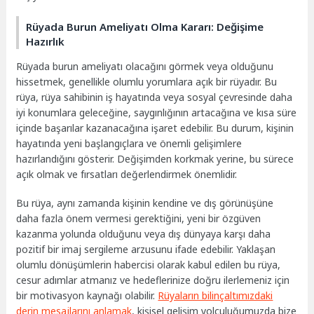
Rüyada Burun Ameliyatı Olma Kararı: Değişime
Hazırlık
Rüyada burun ameliyatı olacağını görmek veya olduğunu
hissetmek, genellikle olumlu yorumlara açık bir rüyadır. Bu
rüya, rüya sahibinin iş hayatında veya sosyal çevresinde daha
iyi konumlara geleceğine, saygınlığının artacağına ve kısa süre
içinde başarılar kazanacağına işaret edebilir. Bu durum, kişinin
hayatında yeni başlangıçlara ve önemli gelişimlere
hazırlandığını gösterir. Değişimden korkmak yerine, bu sürece
açık olmak ve fırsatları değerlendirmek önemlidir.
Bu rüya, aynı zamanda kişinin kendine ve dış görünüşüne
daha fazla önem vermesi gerektiğini, yeni bir özgüven
kazanma yolunda olduğunu veya dış dünyaya karşı daha
pozitif bir imaj sergileme arzusunu ifade edebilir. Yaklaşan
olumlu dönüşümlerin habercisi olarak kabul edilen bu rüya,
cesur adımlar atmanız ve hedeflerinize doğru ilerlemeniz için
bir motivasyon kaynağı olabilir.
Rüyaların bilinçaltımızdaki
derin mesajlarını anlamak
, kişisel gelişim yolculuğumuzda bize