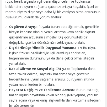
rüya, benlik algınızla ilgili derin düşünceleri ve toplumsal
beklentilere uyum sağlama çabanızı ortaya koyabilir. İçsel bir
memnuniyetsizliğin veya daha iyi bir versiyon olma arzusunun
dışavurumu olarak da yorumlanabilir.
Özgüven Arayışı:
Rüyada burun estetiği olmak, genellikle
bireyin kendine olan güvenini artırma veya benlik algısını
güçlendirme arzusunu simgeler. Dış görünüşteki bir
değişiklik, içsel bir dönüşümün tetikleyicisi olabilir.
Dış Görünüşe Yönelik Duygusal Yansımalar:
Bu rüya,
kişinin fiziksel özellikleriyle ilgili duyduğu endişeleri,
beğenmeme durumunu ya da daha çekici olma isteğini
yansıtabilir.
Kabul Görme ve Sosyal Algı İhtiyacı:
Toplumda daha
fazla takdir edilme, saygınlık kazanma veya çevrenin
beklentilerine uyum sağlama arzusu, bu rüyanın altında
yatan nedenlerden biri olabilir.
Hayatta Değişim ve Yenilenme Arzusu:
Burun estetiği,
bazen kişinin hayatında köklü bir değişiklik yapma, yeni bir
sayfa açma veya eskimiş alışkanlıklardan kurtulma isteğinin
bir göstergesidir.