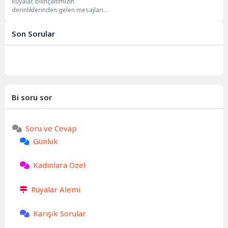
Rüyalar, bilinçaltımızın
Yorumları
derinliklerinden gelen mesajları
ve günlük yaşamımızdaki dilekleri,
korkuları ve beklentileri sembolik
Son Sorular
bir dille...
Bi soru sor
Soru ve Cevap
Günlük
Kadınlara Özel
Rüyalar Alemi
Karışık Sorular