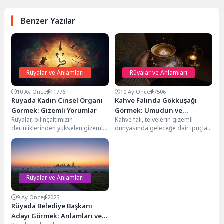
Benzer Yazılar
Rüyalar ve Anlamları
Rüyalar ve Anlamları
10 Ay Önce
11776
10 Ay Önce
7506
Rüyada Kadın Cinsel Organı
Kahve Falında Gökkuşağı
Görmek: Gizemli Yorumlar
Görmek: Umudun ve
Rüyalar, bilinçaltımızın
Kahve falı, telvelerin gizemli
Fırsatların Yansıması
derinliklerinden yükselen gizemli
dünyasında geleceğe dair ipuçları
mesajlar fısıldar. Özellikle kadın
arayanlar için kadim bir gelenektir.
cinsel organı gibi güçlü ve
Fincan dibinde...
sembolik...
Rüyalar ve Anlamları
9 Ay Önce
2025
Rüyada Belediye Başkanı
Adayı Görmek: Anlamları ve