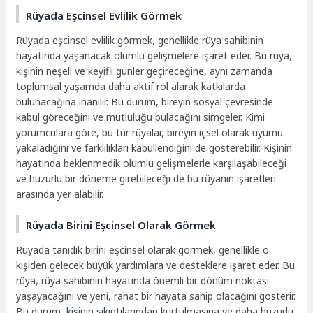
Rüyada Eşcinsel Evlilik Görmek
Rüyada eşcinsel evlilik görmek, genellikle rüya sahibinin
hayatında yaşanacak olumlu gelişmelere işaret eder. Bu rüya,
kişinin neşeli ve keyifli günler geçireceğine, aynı zamanda
toplumsal yaşamda daha aktif rol alarak katkılarda
bulunacağına inanılır. Bu durum, bireyin sosyal çevresinde
kabul göreceğini ve mutluluğu bulacağını simgeler. Kimi
yorumculara göre, bu tür rüyalar, bireyin içsel olarak uyumu
yakaladığını ve farklılıkları kabullendiğini de gösterebilir. Kişinin
hayatında beklenmedik olumlu gelişmelerle karşılaşabileceği
ve huzurlu bir döneme girebileceği de bu rüyanın işaretleri
arasında yer alabilir.
Rüyada Birini Eşcinsel Olarak Görmek
Rüyada tanıdık birini eşcinsel olarak görmek, genellikle o
kişiden gelecek büyük yardımlara ve desteklere işaret eder. Bu
rüya, rüya sahibinin hayatında önemli bir dönüm noktası
yaşayacağını ve yeni, rahat bir hayata sahip olacağını gösterir.
Bu durum, kişinin sıkıntılarından kurtulmasına ve daha huzurlu