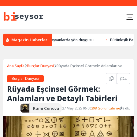
Magazin Haberleri
r, leylek yön bulması, hayvanlarda yön duygusu
Bütünleşik Pazarlama: 
Ana Sayfa
Burçlar Dunyasi
Rüyada Eşcinsel Görmek: Anlamları ve
Detaylı Tabirleri
Burçlar Dunyasi
4
Rüyada Eşcinsel Görmek:
Anlamları ve Detaylı Tabirleri
Rumi Cenova
27 May 2025 06:00
298 Görüntüleme
9 dk.