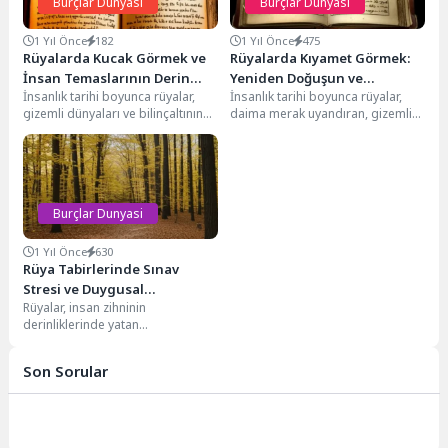
Burçlar Dunyasi
Burçlar Dunyasi
1 Yıl Önce
182
1 Yıl Önce
475
Rüyalarda Kucak Görmek ve
Rüyalarda Kıyamet Görmek:
İnsan Temaslarının Derin
Yeniden Doğuşun ve
İnsanlık tarihi boyunca rüyalar,
İnsanlık tarihi boyunca rüyalar,
Anlamları
Değişimin Habercisi
gizemli dünyaları ve bilinçaltının
daima merak uyandıran, gizemli
derinliklerinden gelen
ve çözülmesi gereken birer
mesajlarıyla hep merak konusu
bilmece olmuştur. Kadim...
olmuştur....
Burçlar Dunyasi
1 Yıl Önce
630
Rüya Tabirlerinde Sınav
Stresi ve Duygusal
Rüyalar, insan zihninin
Yansımaları
derinliklerinde yatan
düşüncelerin, duyguların ve
deneyimlerin sembolik birer
Son Sorular
yansımasıdır. Kadim zamanlardan
beri...