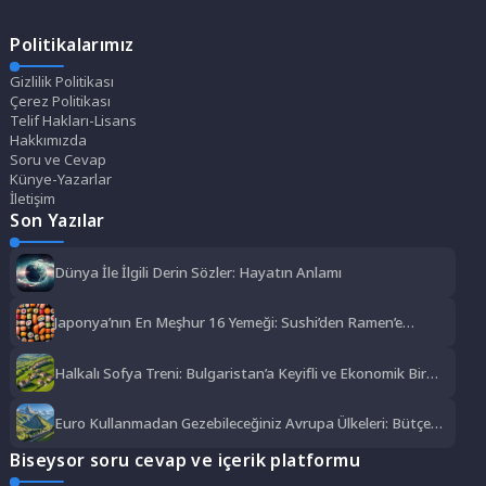
Politikalarımız
Gizlilik Politikası
Çerez Politikası
Telif Hakları-Lisans
Hakkımızda
Soru ve Cevap
Künye-Yazarlar
İletişim
Son Yazılar
Dünya İle İlgili Derin Sözler: Hayatın Anlamı
Japonya’nın En Meşhur 16 Yemeği: Sushi’den Ramen’e
Lezzet Şöleni
Halkalı Sofya Treni: Bulgaristan’a Keyifli ve Ekonomik Bir
Yolculuk
Euro Kullanmadan Gezebileceğiniz Avrupa Ülkeleri: Bütçe
Dostu Rotalar
Biseysor soru cevap ve içerik platformu