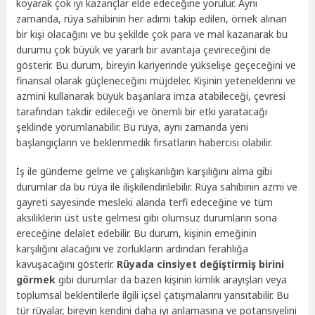
koyarak çok iyi kazançlar elde edeceğine yorulur. Aynı
zamanda, rüya sahibinin her adımı takip edilen, örnek alınan
bir kişi olacağını ve bu şekilde çok para ve mal kazanarak bu
durumu çok büyük ve yararlı bir avantaja çevireceğini de
gösterir. Bu durum, bireyin kariyerinde yükselişe geçeceğini ve
finansal olarak güçleneceğini müjdeler. Kişinin yeteneklerini ve
azmini kullanarak büyük başarılara imza atabileceği, çevresi
tarafından takdir edileceği ve önemli bir etki yaratacağı
şeklinde yorumlanabilir. Bu rüya, aynı zamanda yeni
başlangıçların ve beklenmedik fırsatların habercisi olabilir.
İş ile gündeme gelme ve çalışkanlığın karşılığını alma gibi
durumlar da bu rüya ile ilişkilendirilebilir. Rüya sahibinin azmi ve
gayreti sayesinde mesleki alanda terfi edeceğine ve tüm
aksiliklerin üst üste gelmesi gibi olumsuz durumların sona
ereceğine delalet edebilir. Bu durum, kişinin emeğinin
karşılığını alacağını ve zorlukların ardından ferahlığa
kavuşacağını gösterir.
Rüyada cinsiyet değiştirmiş birini
görmek
gibi durumlar da bazen kişinin kimlik arayışları veya
toplumsal beklentilerle ilgili içsel çatışmalarını yansıtabilir. Bu
tür rüyalar, bireyin kendini daha iyi anlamasına ve potansiyelini