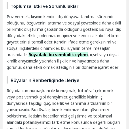
Toplumsal Etki ve Sorumluluklar
Poz vermek, kişinin kendini dış dünyaya tanıtma sürecinde
olduğunu, özgüvenini artırma ve sosyal çevresinde daha etkili
bir kimlik oluşturma çabasında olduğunu gösterir. Bu rüya, dış
dünyadaki etkileşimlerinizi, imajınızı ve kendinizi kabul ettirme
gayretlerinizi temsil eder. Kendini ifade etme gereksinimi ve
sosyal ilişkilerdeki dinamikler, bu rüyanın temel mesajları
arasındadır.
Rüyadaki bu sembolik eylem
, içsel veya dışsal
kimlik arayışınızla yakından ilişkilidir ve hayatınızda daha
görünür, daha etkili olmak istediğiniz bir döneme işaret eder.
Rüyaların Rehberliğinde İleriye
Rüyada cumhurbaşkanı ile konuşmak, fotoğraf çektirmek
veya poz vermek gibi deneyimler, genellikle kişinin iç
dünyasında taşıdığı güç, liderlik ve tanınma arzularının bir
yansımasıdır. Bu rüyalar, bize kendimize olan güvenimizi
pekiştirme, iletişim becerilerimizi geliştirme ve toplumsal
alandaki potansiyelimizi fark etme konusunda değerli ipuçları
sunar. Unutmayın ki rüyalar, sadece birer yansıma değil, aynı