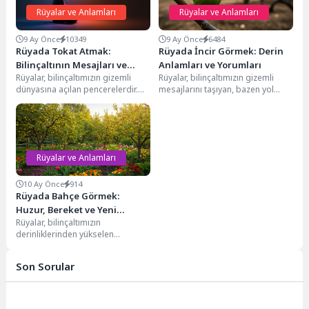
Rüyalar ve Anlamları
Rüyalar ve Anlamları
9 Ay Önce
10349
9 Ay Önce
6484
Rüyada Tokat Atmak:
Rüyada İncir Görmek: Derin
Bilinçaltının Mesajları ve
Anlamları ve Yorumları
Rüyalar, bilinçaltımızın gizemli
Rüyalar, bilinçaltımızın gizemli
Derin Anlamları
dünyasına açılan pencerelerdir.
mesajlarını taşıyan, bazen yol
Gündelik yaşamda karşılaştığımız,
gösterici, bazen de uyarıcı
bastırdığımız ya da farkında
nitelikteki semboller bütünüdür.
olmadığımız duyguların...
Bu...
Rüyalar ve Anlamları
10 Ay Önce
914
Rüyada Bahçe Görmek:
Huzur, Bereket ve Yeni
Rüyalar, bilinçaltımızın
Başlangıçların Sırrı
derinliklerinden yükselen
mesajlar ve sembollerle doludur.
Bu sembollerin en evrensel ve
Son Sorular
çok anlamlı...