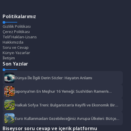
Politikalarımız
Gizlilik Politikası
Çerez Politikası
Telif Hakları-Lisans
Hakkımızda
Soru ve Cevap
Künye-Yazarlar
İletişim
Son Yazılar
Dünya İle İlgili Derin Sözler: Hayatın Anlamı
Japonya’nın En Meşhur 16 Yemeği: Sushi’den Ramen’e
Lezzet Şöleni
Halkalı Sofya Treni: Bulgaristan’a Keyifli ve Ekonomik Bir
Yolculuk
Euro Kullanmadan Gezebileceğiniz Avrupa Ülkeleri: Bütçe
Dostu Rotalar
Biseysor soru cevap ve içerik platformu