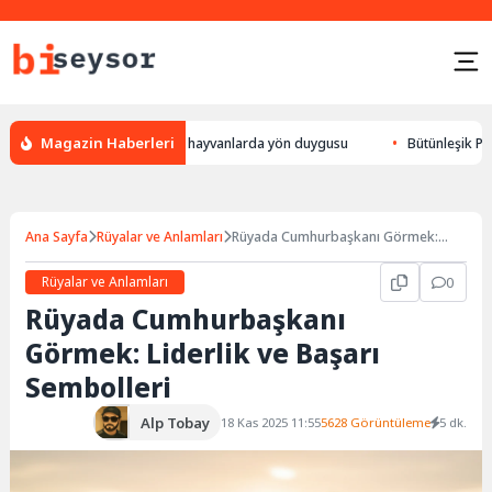
Magazin Haberleri
bulur, leylek yön bulması, hayvanlarda yön duygusu
Bütünleşik Pazarlam
Ana Sayfa
Rüyalar ve Anlamları
Rüyada Cumhurbaşkanı Görmek:
Liderlik ve Başarı Sembolleri
Rüyalar ve Anlamları
0
Rüyada Cumhurbaşkanı
Görmek: Liderlik ve Başarı
Sembolleri
Alp Tobay
18 Kas 2025 11:55
5628 Görüntüleme
5 dk.