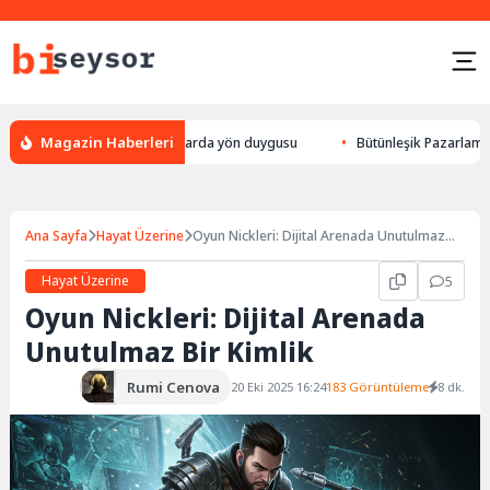
Magazin Haberleri
ek yön bulması, hayvanlarda yön duygusu
Bütünleşik Pazarlama: Markala
Ana Sayfa
Hayat Üzerine
Oyun Nickleri: Dijital Arenada Unutulmaz
Bir Kimlik
Hayat Üzerine
5
Oyun Nickleri: Dijital Arenada
Unutulmaz Bir Kimlik
Rumi Cenova
20 Eki 2025 16:24
183 Görüntüleme
8 dk.