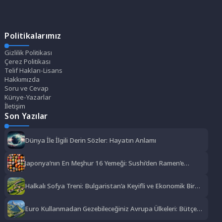
Politikalarımız
Gizlilik Politikası
Çerez Politikası
Telif Hakları-Lisans
Hakkımızda
Soru ve Cevap
Künye-Yazarlar
İletişim
Son Yazılar
Dünya İle İlgili Derin Sözler: Hayatın Anlamı
Japonya’nın En Meşhur 16 Yemeği: Sushi’den Ramen’e
Lezzet Şöleni
Halkalı Sofya Treni: Bulgaristan’a Keyifli ve Ekonomik Bir
Yolculuk
Euro Kullanmadan Gezebileceğiniz Avrupa Ülkeleri: Bütçe
Dostu Rotalar