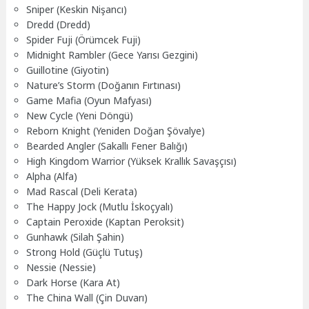
Sniper (Keskin Nişancı)
Dredd (Dredd)
Spider Fuji (Örümcek Fuji)
Midnight Rambler (Gece Yarısı Gezgini)
Guillotine (Giyotin)
Nature’s Storm (Doğanın Fırtınası)
Game Mafia (Oyun Mafyası)
New Cycle (Yeni Döngü)
Reborn Knight (Yeniden Doğan Şövalye)
Bearded Angler (Sakallı Fener Balığı)
High Kingdom Warrior (Yüksek Krallık Savaşçısı)
Alpha (Alfa)
Mad Rascal (Deli Kerata)
The Happy Jock (Mutlu İskoçyalı)
Captain Peroxide (Kaptan Peroksit)
Gunhawk (Silah Şahin)
Strong Hold (Güçlü Tutuş)
Nessie (Nessie)
Dark Horse (Kara At)
The China Wall (Çin Duvarı)