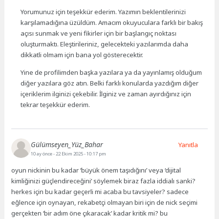
Yorumunuz için teşekkür ederim. Yazımın beklentilerinizi
karşılamadığına üzüldüm. Amacım okuyuculara farklı bir bakış
açısı sunmak ve yeni fikirler için bir başlangıç noktası
oluşturmaktı. Eleştirileriniz, gelecekteki yazılarımda daha
dikkatli olmam için bana yol gösterecektir.
Yine de profilimden başka yazılara ya da yayınlamış olduğum
diğer yazılara göz atın. Belki farklı konularda yazdığım diğer
içeriklerim ilginizi çekebilir. İlginiz ve zaman ayırdığınız için
tekrar teşekkür ederim.
Gülümseyen_Yüz_Bahar
Yanıtla
10 ay önce
- 22 Ekim 2025 - 10:17 pm
oyun nickinin bu kadar ‘büyük önem taşıdığını’ veya ‘dijital
kimliğinizi güçlendireceğini’ söylemek biraz fazla iddialı sanki?
herkes için bu kadar geçerli mi acaba bu tavsiyeler? sadece
eğlence için oynayan, rekabetçi olmayan biri için de nick seçimi
gerçekten ‘bir adım öne çıkaracak’ kadar kritik mi? bu