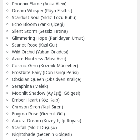
Phoenix Flame (Anka Alevi)
Dream Whisper (Rüya Fısıltısı)
Stardust Soul (Yıldız Tozu Ruhu)
Echo Bloom (Yankı Çiçeği)
Silent Storm (Sessiz Fırtına)
Glimmering Hope (Parıldayan Umut)
Scarlet Rose (Kızıl Gül)
Wild Orchid (Yaban Orkidesi)
Azure Huntress (Mavi Avcı)
Cosmic Gem (Kozmik Mücevher)
Frostbite Fairy (Don Isırığı Perisi)
Obsidian Queen (Obsidyen Kraliçe)
Seraphina (Melek)
Moonlit Shadow (Ay Işığı Gölgesi)
Ember Heart (Köz Kalp)
Crimson Siren (Kızıl Siren)
Enigma Rose (Gizemli Gül)
Aurora Dream (Kuzey Işığı Rüyası)
Starfall (Yıldız Düşüşü)
Nightshade (Gecenin Gölgesi)