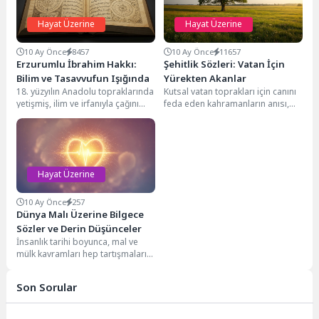
Hayat Üzerine
Hayat Üzerine
10 Ay Önce
8457
10 Ay Önce
11657
Erzurumlu İbrahim Hakkı:
Şehitlik Sözleri: Vatan İçin
Bilim ve Tasavvufun Işığında
Yürekten Akanlar
18. yüzyılın Anadolu topraklarında
Kutsal vatan toprakları için canını
yetişmiş, ilim ve irfanıyla çağını
feda eden kahramanların anısı,
aşmış müstesna şahsiyetlerden
milletimizin kalbinde daima yaşar.
biri olan Erzurumlu...
Şehitlik, sadece...
Hayat Üzerine
10 Ay Önce
257
Dünya Malı Üzerine Bilgece
Sözler ve Derin Düşünceler
İnsanlık tarihi boyunca, mal ve
mülk kavramları hep tartışmaların
odağında yer almıştır. Para,
servet, varlık...
Son Sorular