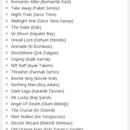
Romantic Killer (Romantik Katil)
Take Away (Paket Servisi)
Night Train (Gece Treni)
Midnight War (Gece Yarısı Savaşı)
The Duke (Dük)
Sir Ghost (Hayalet Bey)
Dread Lord (Dehşet Efendisi)
Grenade (El Bombası)
ShockWave (Şok Dalgası)
Osprey (Balık Kartalı)
Riff Raff (Ayak Takımı)
Thrasher (Parmak Isırtıcı)
Beetle King (Böcek Kral)
Nothing Man (Boş Adam)
Dark Saga (Karanlık Destan)
Mr. Lucky (Bay Şanslı)
Angel Of Death (Ölüm Meleği)
The Crucial (En Önemli)
Mist Walker (Sis Yürüyücüsü)
Electric Wizard (Elektrik Sihirbazı)
Old Orange Eyes (Eski Turuncu Gözler)