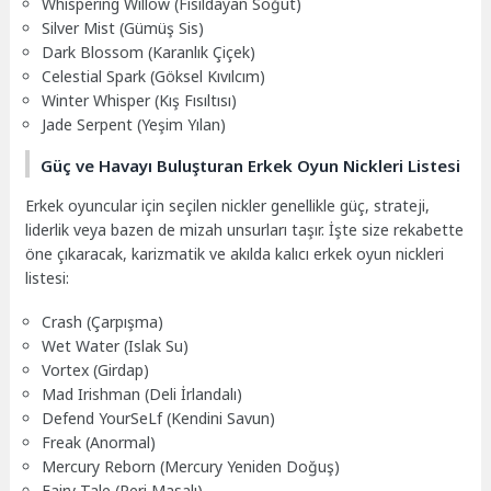
Whispering Willow (Fısıldayan Söğüt)
Silver Mist (Gümüş Sis)
Dark Blossom (Karanlık Çiçek)
Celestial Spark (Göksel Kıvılcım)
Winter Whisper (Kış Fısıltısı)
Jade Serpent (Yeşim Yılan)
Güç ve Havayı Buluşturan Erkek Oyun Nickleri Listesi
Erkek oyuncular için seçilen nickler genellikle güç, strateji,
liderlik veya bazen de mizah unsurları taşır. İşte size rekabette
öne çıkaracak, karizmatik ve akılda kalıcı erkek oyun nickleri
listesi:
Crash (Çarpışma)
Wet Water (Islak Su)
Vortex (Girdap)
Mad Irishman (Deli İrlandalı)
Defend YourSeLf (Kendini Savun)
Freak (Anormal)
Mercury Reborn (Mercury Yeniden Doğuş)
Fairy Tale (Peri Masalı)