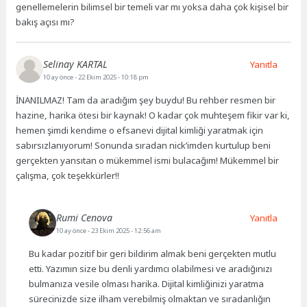
genellemelerin bilimsel bir temeli var mı yoksa daha çok kişisel bir
bakış açısı mı?
Selinay KARTAL
Yanıtla
10 ay önce
- 22 Ekim 2025 - 10:18 pm
İNANILMAZ! Tam da aradığım şey buydu! Bu rehber resmen bir
hazine, harika ötesi bir kaynak! O kadar çok muhteşem fikir var ki,
hemen şimdi kendime o efsanevi dijital kimliği yaratmak için
sabırsızlanıyorum! Sonunda sıradan nick’imden kurtulup beni
gerçekten yansıtan o mükemmel ismi bulacağım! Mükemmel bir
çalışma, çok teşekkürler!!
Rumi Cenova
Yanıtla
10 ay önce
- 23 Ekim 2025 - 12:56 am
Bu kadar pozitif bir geri bildirim almak beni gerçekten mutlu
etti. Yazımın size bu denli yardımcı olabilmesi ve aradığınızı
bulmanıza vesile olması harika. Dijital kimliğinizi yaratma
sürecinizde size ilham verebilmiş olmaktan ve sıradanlığın