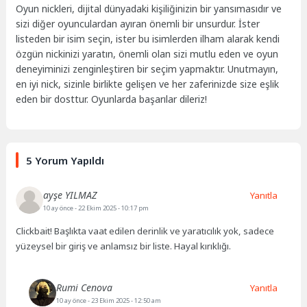
Oyun nickleri, dijital dünyadaki kişiliğinizin bir yansımasıdır ve
sizi diğer oyunculardan ayıran önemli bir unsurdur. İster
listeden bir isim seçin, ister bu isimlerden ilham alarak kendi
özgün nickinizi yaratın, önemli olan sizi mutlu eden ve oyun
deneyiminizi zenginleştiren bir seçim yapmaktır. Unutmayın,
en iyi nick, sizinle birlikte gelişen ve her zaferinizde size eşlik
eden bir dosttur. Oyunlarda başarılar dileriz!
5 Yorum Yapıldı
ayşe YILMAZ
Yanıtla
10 ay önce
- 22 Ekim 2025 - 10:17 pm
Clickbait! Başlıkta vaat edilen derinlik ve yaratıcılık yok, sadece
yüzeysel bir giriş ve anlamsız bir liste. Hayal kırıklığı.
Rumi Cenova
Yanıtla
10 ay önce
- 23 Ekim 2025 - 12:50 am