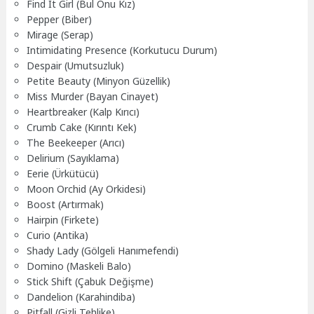
Find It Girl (Bul Onu Kız)
Pepper (Biber)
Mirage (Serap)
Intimidating Presence (Korkutucu Durum)
Despair (Umutsuzluk)
Petite Beauty (Minyon Güzellik)
Miss Murder (Bayan Cinayet)
Heartbreaker (Kalp Kırıcı)
Crumb Cake (Kırıntı Kek)
The Beekeeper (Arıcı)
Delirium (Sayıklama)
Eerie (Ürkütücü)
Moon Orchid (Ay Orkidesi)
Boost (Artırmak)
Hairpin (Firkete)
Curio (Antika)
Shady Lady (Gölgeli Hanımefendi)
Domino (Maskeli Balo)
Stick Shift (Çabuk Değişme)
Dandelion (Karahindiba)
Pitfall (Gizli Tehlike)