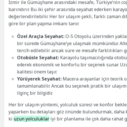
İzmir ile Gümüşhane arasındaki mesafe, Türkiye’nin co
barındırır. Bu iki şehir arasında seyahat ederken karayol
değerlendirilebilir. Her bir ulaşım şekli, farklı zaman 
göre bir plan yapma imkanı tanır.
Özel Araçla Seyahat:
O-5 Otoyolu üzerinden yaklaşı
bir sürede Gümüşhane’ye ulaşmak mümkündür. Alter
tercih edilebilir ancak süre ve mesafe farklılıkları g
Otobüsle Seyahat:
Karayolu taşımacılığında otobüs
ederek ekonomik ve konforlu bir seçenek sunar. Uzu
kalitesi önem taşır.
Yürüyerek Seyahat:
Macera arayanlar için teorik o
tamamlanabilir. Ancak bu seçenek pratik bir ulaş
ilginç bir bilgidir.
Her bir ulaşım yöntemi, yolculuk süresi ve konfor beklen
yaparken bu detayları göz önünde bulundurmak, daha ke
ki
uzun yolculuklar
iyi bir planlama ile çok daha rahat g