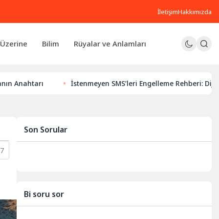
İletişim
Hakkımızda
Üzerine
Bilim
Rüyalar ve Anlamları
rı
İstenmeyen SMS’leri Engelleme Rehberi: Dijital Huzurun
Son Sorular
17
Bi soru sor