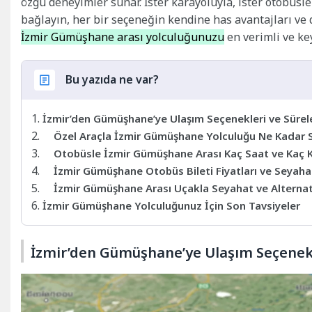
özgü deneyimler sunar. İster karayoluyla, ister otobüsle
bağlayın, her bir seçeneğin kendine has avantajları ve
İzmir Gümüşhane arası yolculuğunuzu
en verimli ve key
Bu yazıda ne var?
İzmir’den Gümüşhane’ye Ulaşım Seçenekleri ve Sürele
Özel Araçla İzmir Gümüşhane Yolculuğu Ne Kadar 
Otobüsle İzmir Gümüşhane Arası Kaç Saat ve Kaç 
İzmir Gümüşhane Otobüs Bileti Fiyatları ve Seyahat
İzmir Gümüşhane Arası Uçakla Seyahat ve Alternat
İzmir Gümüşhane Yolculuğunuz İçin Son Tavsiyeler
İzmir’den Gümüşhane’ye Ulaşım Seçenekle