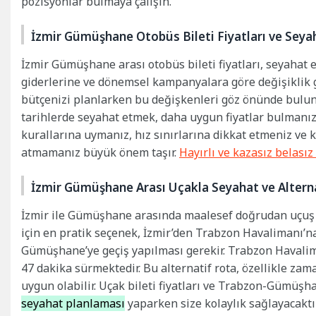
pozisyonlar bulmaya çalışın.
İzmir Gümüşhane Otobüs Bileti Fiyatları ve Seyah
İzmir Gümüşhane arası otobüs bileti fiyatları, seyahat 
giderlerine ve dönemsel kampanyalara göre değişiklik g
bütçenizi planlarken bu değişkenleri göz önünde bulun
tarihlerde seyahat etmek, daha uygun fiyatlar bulmanıza 
kurallarına uymanız, hız sınırlarına dikkat etmeniz ve 
atmamanız büyük önem taşır.
Hayırlı ve kazasız belasız
İzmir Gümüşhane Arası Uçakla Seyahat ve Altern
İzmir ile Gümüşhane arasında maalesef doğrudan uçuş 
için en pratik seçenek, İzmir’den Trabzon Havalimanı’n
Gümüşhane’ye geçiş yapılması gerekir. Trabzon Havali
47 dakika sürmektedir. Bu alternatif rota, özellikle zama
uygun olabilir. Uçak bileti fiyatları ve Trabzon-Gümüşh
seyahat planlaması
yaparken size kolaylık sağlayacaktır