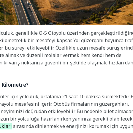
culuk, genellikle O-5 Otoyolu üzerinden gerçekleştirildiğin
kilometrelik bir mesafeyi kapsar. Yol güzergahı boyunca traf
er, bu süreyi etkileyebilir. Özellikle uzun mesafe sürüşlerin
kate almak ve düzenli molalar vermek hem kendi hem de
n ki varış noktanıza güvenli bir şekilde ulaşmak, hızdan da
 Kilometre?
er için yolculuk, ortalama 21 saat 10 dakika sürmektedir. 
rayolu mesafesini içerir. Otobüs firmalarının güzergahları,
deneyiminizi doğrudan etkileyebilir. Bu nedenle bilet almada
uzun bir yolculuğa hazırlanırken yanınıza gerekli olabilecek
ukları
sırasında dinlenmek ve enerjinizi korumak için uygu