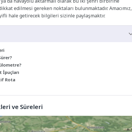
 ya da havayolu aktarmalı olarak bu iki şehri birbirine
 dikkat edilmesi gereken noktaları bulunmaktadır. Amacımız,
ifli hale getirecek bilgileri sizinle paylaşmaktır.
ri
Sürer?
Kilometre?
 İpuçları
if Rota
ri ve Süreleri