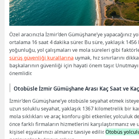
Özel aracınızla İzmir’den Gümüşhane’ye yapacağınız yol
ortalama 16 saat 4 dakika sürer. Bu süre, yaklaşık 1456 
yoğunluğu, yol çalışmaları ve mola süreleri gibi faktörl
sürüş güvenliği kurallarına
uymak, hız sınırlarını dik
başkalarının güvenliği için hayati önem taşır. Unutmayı
önemlidir.
Otobüsle İzmir Gümüşhane Arası Kaç Saat ve Kaç
İzmir’den Gümüşhane’ye otobüsle seyahat etmek isteyenl
uzun soluklu seyahat, yaklaşık 1367 kilometrelik bir ka
mola sıklıkları ve araç konforu gibi etkenler, yolculuk 
önce farklı firmaların hizmetlerini karşılaştırmanız ve 
kişisel eşyalarınızı almanız tavsiye edilir.
Otobüs yolcul