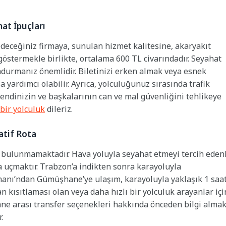
at İpuçları
edeceğiniz firmaya, sunulan hizmet kalitesine, akaryakıt
östermekle birlikte, ortalama 600 TL civarındadır. Seyahat
durmanız önemlidir. Biletinizi erken almak veya esnek
yardımcı olabilir. Ayrıca, yolculuğunuz sırasında trafik
kendinizin ve başkalarının can ve mal güvenliğini tehlikeye
 bir yolculuk
dileriz.
atif Rota
bulunmamaktadır. Hava yoluyla seyahat etmeyi tercih eden
a uçmaktır. Trabzon’a indikten sonra karayoluyla
manı’ndan Gümüşhane’ye ulaşım, karayoluyla yaklaşık 1 saa
n kısıtlaması olan veya daha hızlı bir yolculuk arayanlar içi
ane arası transfer seçenekleri hakkında önceden bilgi almak
.