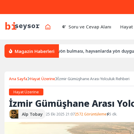
Soru ve Cevap Alanı
Hayat
Magazin Haberleri
ıl yön bulur, leylek yön bulması, hayvanlarda yön duygusu
Ana Sayfa
Hayat Üzerine
İzmir Gümüşhane Arası Yolculuk Rehberi
Hayat Üzerine
İzmir Gümüşhane Arası Yol
Alp Tobay
25 Eki 2025 21:07
2572 Görüntüleme
5 dk.