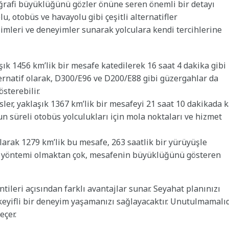
ğrafi büyüklüğünü gözler önüne seren önemli bir detayı
u, otobüs ve havayolu gibi çeşitli alternatifler
dilimleri ve deneyimler sunarak yolculara kendi tercihlerine
k 1456 km’lik bir mesafe katedilerek 16 saat 4 dakika gibi
natif olarak, D300/E96 ve D200/E88 gibi güzergahlar da
österebilir.
ler, yaklaşık 1367 km’lik bir mesafeyi 21 saat 10 dakikada k
n süreli otobüs yolculukları için mola noktaları ve hizmet
larak 1279 km’lik bu mesafe, 263 saatlik bir yürüyüşle
ım yöntemi olmaktan çok, mesafenin büyüklüğünü gösteren
tileri açısından farklı avantajlar sunar. Seyahat planınızı
yifli bir deneyim yaşamanızı sağlayacaktır. Unutulmamalıd
eçer.