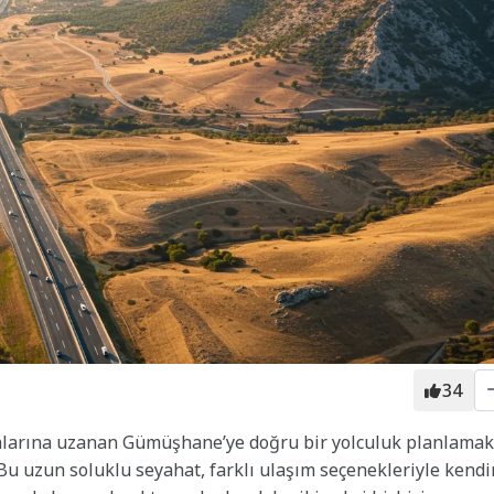
34
ylalarına uzanan Gümüşhane’ye doğru bir yolculuk planlamak
. Bu uzun soluklu seyahat, farklı ulaşım seçenekleriyle kend