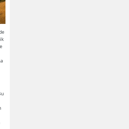
de
ik
de
ha
Bu
n
n