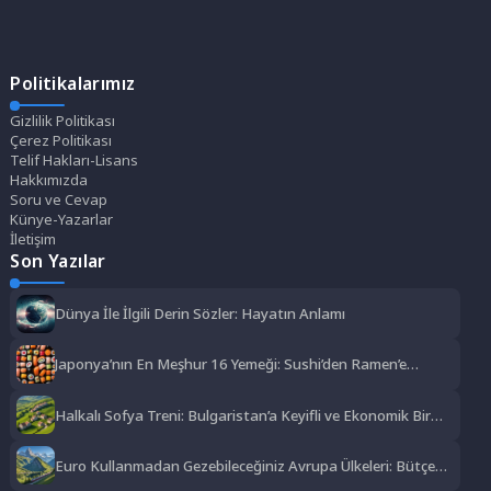
Politikalarımız
Gizlilik Politikası
Çerez Politikası
Telif Hakları-Lisans
Hakkımızda
Soru ve Cevap
Künye-Yazarlar
İletişim
Son Yazılar
Dünya İle İlgili Derin Sözler: Hayatın Anlamı
Japonya’nın En Meşhur 16 Yemeği: Sushi’den Ramen’e
Lezzet Şöleni
Halkalı Sofya Treni: Bulgaristan’a Keyifli ve Ekonomik Bir
Yolculuk
Euro Kullanmadan Gezebileceğiniz Avrupa Ülkeleri: Bütçe
Dostu Rotalar