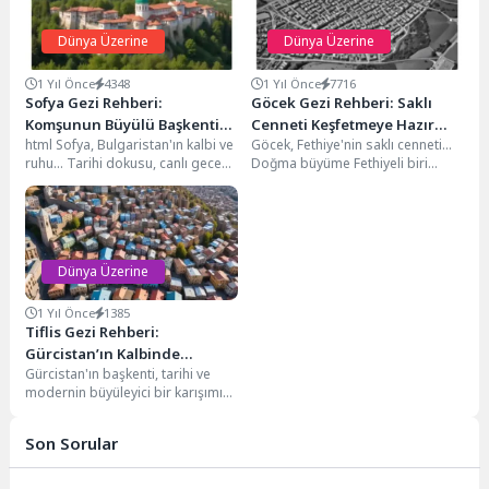
Dünya Üzerine
Dünya Üzerine
1 Yıl Önce
4348
1 Yıl Önce
7716
Sofya Gezi Rehberi:
Göcek Gezi Rehberi: Saklı
Komşunun Büyülü Başkenti
Cenneti Keşfetmeye Hazır
html Sofya, Bulgaristan'ın kalbi ve
Göcek, Fethiye'nin saklı cenneti...
Keşfedin
Mısınız?
ruhu... Tarihi dokusu, canlı gece
Doğma büyüme Fethiyeli biri
hayatı ve uygun fiyatlarıyla her...
olarak, dünyanın birçok yerini
gezdim ancak memleketimin...
Dünya Üzerine
1 Yıl Önce
1385
Tiflis Gezi Rehberi:
Gürcistan’ın Kalbinde
Gürcistan'ın başkenti, tarihi ve
Unutulmaz Bir Keşif
modernin büyüleyici bir karışımını
sunan bir şehir. Eski şehrin taş
sokaklarından...
Son Sorular