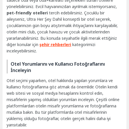
sadece oda veya oda+kahvaltı seçenekleri sunan otellere
yönelebilirsiniz. Evcil hayvanınızdan ayrılmak istemiyorsanız,
pet-friendly otelleri
tercih edebilirsiniz. Çocuklu bir
aileyseniz, Ultra Her Şey Dahil konseptli bir otel seçerek,
çocuklarınızın gün boyu atıştırmalık ihtiyaçlarını karşılayabilir,
otelin mini club, çocuk havuzu ve çocuk aktivitelerinden
yararlanabilirsiniz. Bu konuda seyahatle ilgili merak ettiğiniz
diğer konular için
şehir rehberleri
kategorimizi
inceleyebilirsiniz.
Otel Yorumlarını ve Kullanıcı Fotoğraflarını
İnceleyin
Otel seçimi yaparken, otel hakkında yapılan yorumlara ve
kullanıcı fotoğraflarına göz atmak da önemlidir. Otelin kendi
web sitesi ve sosyal medya hesaplarını kontrol edin,
misafirlerin yapmış oldukları yorumları inceleyin. Çeşitli online
platformlardan otelin misafir yorumlarına ve fotoğraflarına
mutlaka bakın. Bu tür platformlarda otel misafirlerinin
yüklemiş olduğu fotoğraflar, otelin gerçek halini daha iyi
yansıtabilir.