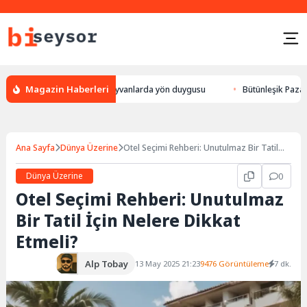
Magazin Haberleri
, leylek yön bulması, hayvanlarda yön duygusu
Bütünleşik Pazarlama: M
Ana Sayfa
Dünya Üzerine
Otel Seçimi Rehberi: Unutulmaz Bir Tatil
İçin Nelere Dikkat Etmeli?
Dünya Üzerine
0
Otel Seçimi Rehberi: Unutulmaz
Bir Tatil İçin Nelere Dikkat
Etmeli?
Alp Tobay
13 May 2025 21:23
9476 Görüntüleme
7 dk.