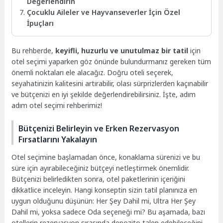
Değerlendirin
Çocuklu Aileler ve Hayvanseverler İçin Özel
İpuçları
Bu rehberde,
keyifli, huzurlu ve unutulmaz bir tatil
için
otel seçimi yaparken göz önünde bulundurmanız gereken tüm
önemli noktaları ele alacağız. Doğru oteli seçerek,
seyahatinizin kalitesini artırabilir, olası sürprizlerden kaçınabilir
ve bütçenizi en iyi şekilde değerlendirebilirsiniz. İşte, adım
adım otel seçimi rehberimiz!
Bütçenizi Belirleyin ve Erken Rezervasyon
Fırsatlarını Yakalayın
Otel seçimine başlamadan önce, konaklama sürenizi ve bu
süre için ayırabileceğiniz bütçeyi netleştirmek önemlidir.
Bütçenizi belirledikten sonra, otel paketlerinin içeriğini
dikkatlice inceleyin. Hangi konseptin sizin tatil planınıza en
uygun olduğunu düşünün: Her Şey Dahil mi, Ultra Her Şey
Dahil mi, yoksa sadece Oda seçeneği mi? Bu aşamada, bazı
otellerin rezervasyon sırasında depozito talep edebileceğini