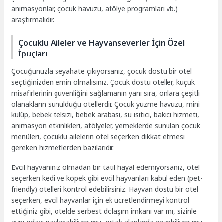
animasyonlar, çocuk havuzu, atölye programları vb.)
araştırmalıdır.
Çocuklu Aileler ve Hayvanseverler İçin Özel
İpuçları
Çocuğunuzla seyahate çıkıyorsanız, çocuk dostu bir otel
seçtiğinizden emin olmalısınız. Çocuk dostu oteller, küçük
misafirlerinin güvenliğini sağlamanın yanı sıra, onlara çeşitli
olanakların sunulduğu otellerdir. Çocuk yüzme havuzu, mini
kulüp, bebek telsizi, bebek arabası, su ısıtıcı, bakıcı hizmeti,
animasyon etkinlikleri, atölyeler, yemeklerde sunulan çocuk
menüleri, çocuklu ailelerin otel seçerken dikkat etmesi
gereken hizmetlerden bazılarıdır.
Evcil hayvanınız olmadan bir tatil hayal edemiyorsanız, otel
seçerken kedi ve köpek gibi evcil hayvanları kabul eden (pet-
friendly) otelleri kontrol edebilirsiniz. Hayvan dostu bir otel
seçerken, evcil hayvanlar için ek ücretlendirmeyi kontrol
ettiğiniz gibi, otelde serbest dolaşım imkanı var mı, sizinle
aynı odayı paylaşabiliyor mu, ortak alanlarda gezebiliyor mu,