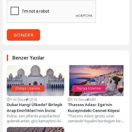
GÖNDER
Benzer Yazılar
Dünya Üzerine
Dünya Üzerine
1 Yıl Önce
12116
1 Yıl Önce
3281
Dubai Hangi Ülkede? Birleşik
Thassos Adası: Ege’nin
Arap Emirlikleri’nin İncisi
Kuzeyindeki Cennet Köşesi
Dubai, son yıllarda popülaritesi
Thassos Adası gezisi, uzun
giderek artan, göz kamaştırıcı bir
zamandır hayalini kurduğum bir
şehir. Peki, bu modern metropol
kaçamaktı. Şehrin karmaşasından
tam...
uzaklaşmak, Ege'nin serin