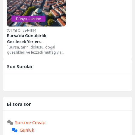
sularında...
Dünya Üzerine
1 Yıl Önce
4194
Bursa’da Günübirlik
Gezilecek Yerler:
` Bursa, tarihi dokusu, doğal
Keşfedilmeyi Bekleyen Saklı
güzellikleri ve lezzetli mutfağıyla
Cennetler
Marmara Bölgesi'nin incisi
konumunda. Özellikle sayesinde...
Son Sorular
Bi soru sor
Soru ve Cevap
Günlük