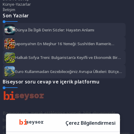
Künye-Yazarlar
İletişim
Son Yazılar
Dünya İle İlgili Derin Sözler: Hayatın Anlamı
Japonya’nın En Meşhur 16 Yemeği: Sushi’den Ramen’e
Lezzet Şöleni
Halkalı Sofya Treni: Bulgaristan’a Keyifli ve Ekonomik Bir
Yolculuk
Euro Kullanmadan Gezebileceğiniz Avrupa Ülkeleri: Bütçe
Dostu Rotalar
Biseysor soru cevap ve içerik platformu
Biseysor.com, merak ettiklerinizi sormak, bilgi alışverişinde
bulunmak ve fikirlerinizi paylaşmak için bir araya geldiğimiz bir
Çerez Bilgilendirmesi
platformdur.
İster kayıtlı bir kullanıcı olarak topluluğumuza katılın, ister anonim