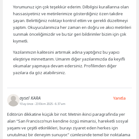
Yorumunuz için çok teşekkür ederim. Dilbilgisi kurallarına olan
hassasiyetiniz ve metinlerimize gösterdiğiniz özen takdire
şayan. Belirttiğiniz noktayı kontrol ettim ve gerekli düzeltmeyi
yaptım. Okuyucularımıza her zaman en doğru ve akıcı metinleri
sunmak önceliğimizdir ve bu tür geri bildirimler bizim için çok
kıymetli.
Yazılarımızın kalitesini artırmak adına yaptığınız bu yapıcı
eleştiriye minnettarım. Umarım diğer yazılarımızda da keyifli
okumalar yapmaya devam edersiniz. Profilimden diğer
yazılara da göz atabilirsiniz.
aysel KARA
Yanıtla
10 ay önce
- 23 Ekim 2025 - 6:37 am
Editörün dikkatine küçük bir not: Metnin ikinci paragrafında yer
alan “San Francisco’nun kendine özgü mimarisi, hareketli sosyal
yaşamı ve çeşitli etkinlikleri, burayı ziyaret eden herkes için
unutulmaz bir deneyim sunuyor.” cümlesinde temel bir noktalama