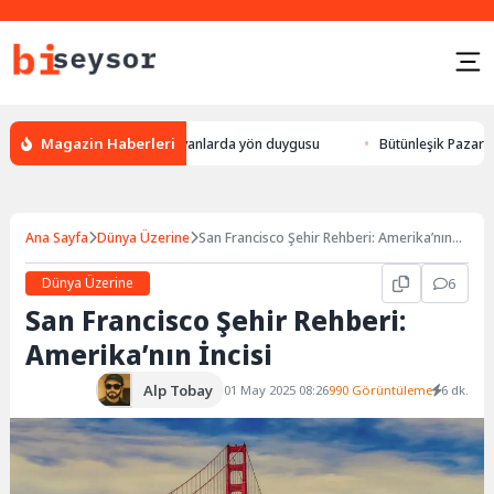
Magazin Haberleri
 leylek yön bulması, hayvanlarda yön duygusu
Bütünleşik Pazarlama: Ma
Ana Sayfa
Dünya Üzerine
San Francisco Şehir Rehberi: Amerika’nın
İncisi
Dünya Üzerine
6
San Francisco Şehir Rehberi:
Amerika’nın İncisi
Alp Tobay
01 May 2025 08:26
990 Görüntüleme
6 dk.