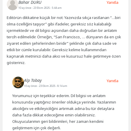
Bahar DURU
Yanıtla
10 ay önce
- 23 Ekim 2025 - 5:44 am
Editörün dikkatine küçük bir not: Yazınızda sıkça rastlanan “…biri
olma özelliğini taşıyor” gibi ifadeler, gereksiz söz kalabalığı
içermektedir ve dil bilgisi açısından daha doğrudan bir anlatım
tercih edilmelidir. Örneğin, “San Francisco, … dünyanın da en çok
ziyaret edilen şehirlerinden biridir” şeklinde çok daha sade ve
etkili bir cümle kurulabilir. Gereksiz kelime kullanımından
kaçınarak metninizi daha akıcı ve kusursuz hale getirmeye özen
gösteriniz.
Alp Tobay
Yanıtla
10 ay önce
- 23 Ekim 2025 - 8:14 am
Yorumunuz için teşekkür ederim. Dil bilgisi ve anlatım
konusunda yaptığınız öneriler oldukça yerinde. Yazılarımın
akıcılığını ve etkileyiciliğini artırmak adına bu tür detaylara
daha fazla dikkat edeceğime emin olabilirsiniz.
Okuyucularımın geri bildirimleri, her zaman kendimi
geliştirmem için çok değerli.