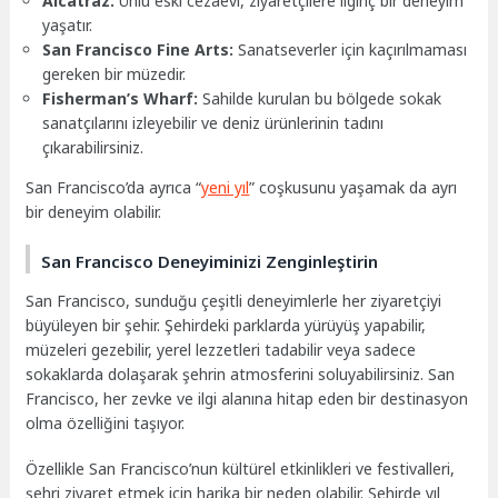
Alcatraz:
Ünlü eski cezaevi, ziyaretçilere ilginç bir deneyim
yaşatır.
San Francisco Fine Arts:
Sanatseverler için kaçırılmaması
gereken bir müzedir.
Fisherman’s Wharf:
Sahilde kurulan bu bölgede sokak
sanatçılarını izleyebilir ve deniz ürünlerinin tadını
çıkarabilirsiniz.
San Francisco’da ayrıca “
yeni yıl
” coşkusunu yaşamak da ayrı
bir deneyim olabilir.
San Francisco Deneyiminizi Zenginleştirin
San Francisco, sunduğu çeşitli deneyimlerle her ziyaretçiyi
büyüleyen bir şehir. Şehirdeki parklarda yürüyüş yapabilir,
müzeleri gezebilir, yerel lezzetleri tadabilir veya sadece
sokaklarda dolaşarak şehrin atmosferini soluyabilirsiniz. San
Francisco, her zevke ve ilgi alanına hitap eden bir destinasyon
olma özelliğini taşıyor.
Özellikle San Francisco’nun kültürel etkinlikleri ve festivalleri,
şehri ziyaret etmek için harika bir neden olabilir. Şehirde yıl