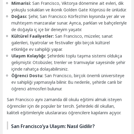
Mimarisi:
San Francisco, Viktorya dönemine ait evleri, dik
yokuşlu sokakları ve ikonik Golden Gate Köprüsü ile ünlüdür.
Doğası:
Şehir, San Francisco Körfezi’nin kıyısında yer alır ve
muhteşem manzaralar sunar. Ayrıca, parkları ve bahçeleriyle
de doğayla iç içe bir deneyim yaşatır.
Kültürel Faaliyetler:
San Francisco, müzeler, sanat
galerileri, tiyatrolar ve festivaller gibi birçok kültürel
etkinliğe ev sahipliği yapar.
Ulaşım Kolaylığı:
Şehirdeki toplu taşıma sistemi oldukça
gelişmiştir. Otobüsler, trenler ve tramvaylar sayesinde şehir
içinde rahatça dolaşabilirsiniz.
Öğrenci Dostu:
San Francisco, birçok önemli üniversiteye
ev sahipliği yapmasıyla bilinir. Bu nedenle, şehirde canlı bir
öğrenci atmosferi bulunur.
San Francisco aynı zamanda dil okulu eğitimi almak isteyen
öğrenciler için de popüler bir tercih. Şehirdeki dil okulları,
kaliteli eğitimleriyle uluslararası öğrencilere kapılarını açıyor.
San Francisco’ya Ulaşım: Nasıl Gidilir?