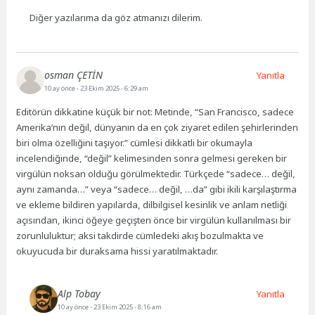
Diğer yazılarıma da göz atmanızı dilerim.
osman ÇETİN
Yanıtla
10 ay önce
- 23 Ekim 2025 - 6:29 am
Editörün dikkatine küçük bir not: Metinde, “San Francisco, sadece
Amerika’nın değil, dünyanın da en çok ziyaret edilen şehirlerinden
biri olma özelliğini taşıyor.” cümlesi dikkatli bir okumayla
incelendiğinde, “değil” kelimesinden sonra gelmesi gereken bir
virgülün noksan olduğu görülmektedir. Türkçede “sadece… değil,
aynı zamanda…” veya “sadece… değil, …da” gibi ikili karşılaştırma
ve ekleme bildiren yapılarda, dilbilgisel kesinlik ve anlam netliği
açısından, ikinci öğeye geçişten önce bir virgülün kullanılması bir
zorunluluktur; aksi takdirde cümledeki akış bozulmakta ve
okuyucuda bir duraksama hissi yaratılmaktadır.
Alp Tobay
Yanıtla
10 ay önce
- 23 Ekim 2025 - 8:16 am