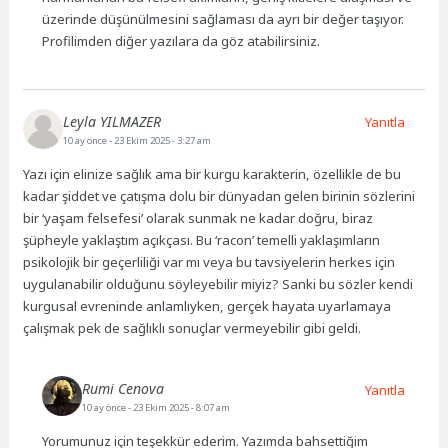
üzerinde düşünülmesini sağlaması da ayrı bir değer taşıyor.
Profilimden diğer yazılara da göz atabilirsiniz.
Leyla YILMAZER
Yanıtla
10 ay önce
- 23 Ekim 2025 - 3:27 am
Yazı için elinize sağlık ama bir kurgu karakterin, özellikle de bu
kadar şiddet ve çatışma dolu bir dünyadan gelen birinin sözlerini
bir ‘yaşam felsefesi’ olarak sunmak ne kadar doğru, biraz
şüpheyle yaklaştım açıkçası. Bu ‘racon’ temelli yaklaşımların
psikolojik bir geçerliliği var mı veya bu tavsiyelerin herkes için
uygulanabilir olduğunu söyleyebilir miyiz? Sanki bu sözler kendi
kurgusal evreninde anlamlıyken, gerçek hayata uyarlamaya
çalışmak pek de sağlıklı sonuçlar vermeyebilir gibi geldi.
Rumi Cenova
Yanıtla
10 ay önce
- 23 Ekim 2025 - 8:07 am
Yorumunuz için teşekkür ederim. Yazımda bahsettiğim