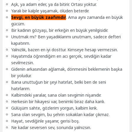
Aşk, ya adam eder, ya da bitirir. Ortası yoktur.
Yaralı bir kalple yaşamak, ölüden beterdir.
Sevgi, en büyük zaafımdır
. Ama aynı zamanda en büyük
gücüm.
Bir kadının gözyaşı, bir erkeğin en büyük yenilgisidir.
Unutmak mı? Ben yaşadıklarımı unutmam, sadece defteri
kapatırım.
Yalnızlık, bazen en iyi dosttur. Kimseye hesap vermezsin.
Hayatımda öğrendiğim en acı gerçek, sevdiğin kadar
sevilmezsin.
Gidenin arkasından ağlamak, dönmesini beklemenin başka
bir yoludur.
Bana unuttuğun bir şeyi hatırlat, belki ben de seni
hatırlarım.
Kalbimdeki yaralar, sana olan sevgimin nişanıdır.
Herkesin bir hikayesi var, benimki biraz daha kanlı.
Gülüşüm sahte, gözlerim yorgun, kalbim kırık.
Sana olan sevgim, bu şehrin sokakları kadar çıkmaz.
Hayat, sevdiğinle yaşanır, gerisi boş.
Ne kadar seversen sev, sonunda yalnızsın.