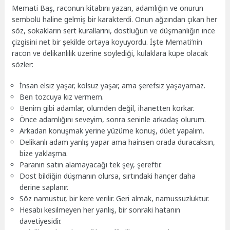
Memati Baş, raconun kitabını yazan, adamlığın ve onurun
sembolü haline gelmiş bir karakterdi. Onun ağzından çıkan her
söz, sokakların sert kurallarını, dostluğun ve düşmanlığın ince
çizgisini net bir şekilde ortaya koyuyordu. İşte Memati’nin
racon ve delikanlılık üzerine söylediği, kulaklara küpe olacak
sözler:
İnsan elsiz yaşar, kolsuz yaşar, ama şerefsiz yaşayamaz.
Ben tozcuya kız vermem.
Benim gibi adamlar, ölümden değil, ihanetten korkar.
Önce adamlığını seveyim, sonra seninle arkadaş olurum.
Arkadan konuşmak yerine yüzüme konuş, düet yapalım.
Delikanlı adam yanlış yapar ama hainsen orada duracaksın,
bize yaklaşma.
Paranın satın alamayacağı tek şey, şereftir.
Dost bildiğin düşmanın olursa, sırtındaki hançer daha
derine saplanır.
Söz namustur, bir kere verilir. Geri almak, namussuzluktur.
Hesabı kesilmeyen her yanlış, bir sonraki hatanın
davetiyesidir.