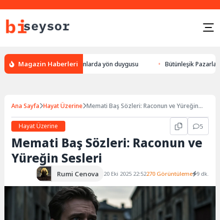
Magazin Haberleri
eylek yön bulması, hayvanlarda yön duygusu
Bütünleşik Pazarlama: Mark
Ana Sayfa
Hayat Üzerine
Memati Baş Sözleri: Raconun ve Yüreğin
Sesleri
Hayat Üzerine
5
Memati Baş Sözleri: Raconun ve
Yüreğin Sesleri
Rumi Cenova
20 Eki 2025 22:52
270 Görüntüleme
9 dk.