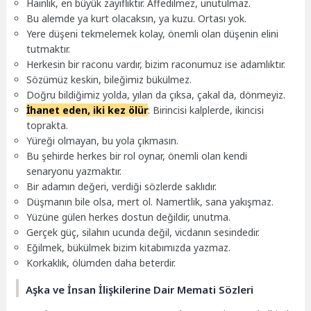
Hainlik, en büyük zayıflıktır. Affedilmez, unutulmaz.
Bu alemde ya kurt olacaksın, ya kuzu. Ortası yok.
Yere düşeni tekmelemek kolay, önemli olan düşenin elini
tutmaktır.
Herkesin bir raconu vardır, bizim raconumuz ise adamlıktır.
Sözümüz keskin, bileğimiz bükülmez.
Doğru bildiğimiz yolda, yılan da çıksa, çakal da, dönmeyiz.
İhanet eden, iki kez ölür
: Birincisi kalplerde, ikincisi
toprakta.
Yüreği olmayan, bu yola çıkmasın.
Bu şehirde herkes bir rol oynar, önemli olan kendi
senaryonu yazmaktır.
Bir adamın değeri, verdiği sözlerde saklıdır.
Düşmanın bile olsa, mert ol. Namertlik, sana yakışmaz.
Yüzüne gülen herkes dostun değildir, unutma.
Gerçek güç, silahın ucunda değil, vicdanın sesindedir.
Eğilmek, bükülmek bizim kitabımızda yazmaz.
Korkaklık, ölümden daha beterdir.
Aşka ve İnsan İlişkilerine Dair Memati Sözleri