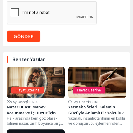
GÖNDER
Benzer Yazılar
Hayat Üzerine
Hayat Üzerine
9 Ay Önce
11604
9 Ay Önce
12161
Nazar Duası: Manevi
Yazmak Sözleri: Kalemin
Korunma ve İç Huzur İçin
Gücüyle Anlamlı Bir Yolculuk
Halk arasında kem göz olarak
Yazmak, insanlık tarihinin en köklü
Kapsamlı Rehber
bilinen nazar, tarih boyunca birçok
ve dönüştürücü eylemlerinden
kültürde varlığına inanılan,
biridir. Duyguları, düşünceleri,