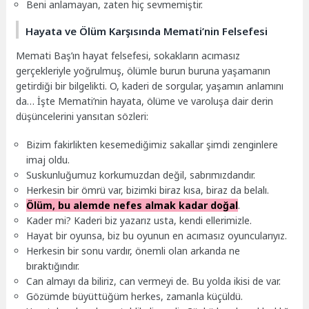
Beni anlamayan, zaten hiç sevmemiştir.
Hayata ve Ölüm Karşısında Memati’nin Felsefesi
Memati Baş’ın hayat felsefesi, sokakların acımasız
gerçekleriyle yoğrulmuş, ölümle burun buruna yaşamanın
getirdiği bir bilgelikti. O, kaderi de sorgular, yaşamın anlamını
da… İşte Memati’nin hayata, ölüme ve varoluşa dair derin
düşüncelerini yansıtan sözleri:
Bizim fakirlikten kesemediğimiz sakallar şimdi zenginlere
imaj oldu.
Suskunluğumuz korkumuzdan değil, sabrımızdandır.
Herkesin bir ömrü var, bizimki biraz kısa, biraz da belalı.
Ölüm, bu alemde nefes almak kadar doğal
.
Kader mi? Kaderi biz yazarız usta, kendi ellerimizle.
Hayat bir oyunsa, biz bu oyunun en acımasız oyuncularıyız.
Herkesin bir sonu vardır, önemli olan arkanda ne
bıraktığındır.
Can almayı da biliriz, can vermeyi de. Bu yolda ikisi de var.
Gözümde büyüttüğüm herkes, zamanla küçüldü.