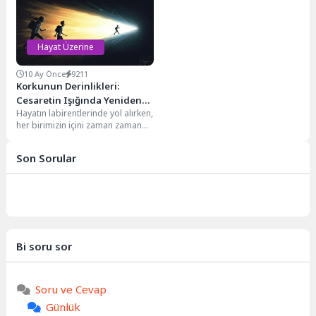
olumsuz etkiler...
hayalleri ve deneyimleri somut...
Hayat Üzerine
10 Ay Önce
9211
Korkunun Derinlikleri:
Cesaretin Işığında Yeniden
Hayatın labirentlerinde yol alırken,
Doğuş
her birimizin içini zaman zaman
ürperten o kadim duyguyla
karşılaşırız: korku....
Son Sorular
Bi soru sor
Soru ve Cevap
Günlük