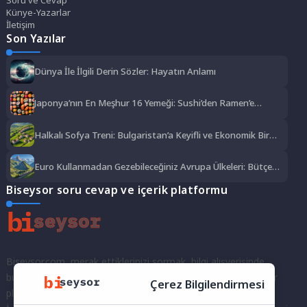
Künye-Yazarlar
İletişim
Son Yazılar
Dünya İle İlgili Derin Sözler: Hayatın Anlamı
Japonya’nın En Meşhur 16 Yemeği: Sushi’den Ramen’e
Lezzet Şöleni
Halkalı Sofya Treni: Bulgaristan’a Keyifli ve Ekonomik Bir
Yolculuk
Euro Kullanmadan Gezebileceğiniz Avrupa Ülkeleri: Bütçe
Dostu Rotalar
Biseysor soru cevap ve içerik platformu
Biseysor.com, merak ettiklerinizi sormak, bilgi alışverişinde
bulunmak ve fikirlerinizi paylaşmak için bir araya geldiğimiz bir
Çerez Bilgilendirmesi
platformdur.