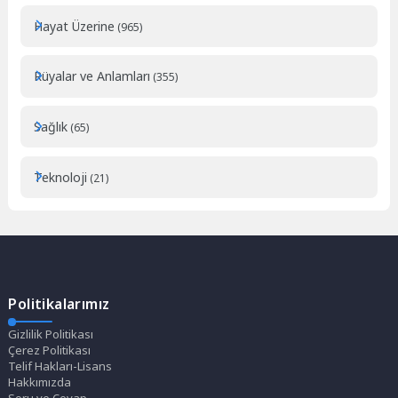
Hayat Üzerine
(965)
Rüyalar ve Anlamları
(355)
Sağlık
(65)
Teknoloji
(21)
Politikalarımız
Gizlilik Politikası
Çerez Politikası
Telif Hakları-Lisans
Hakkımızda
Soru ve Cevap