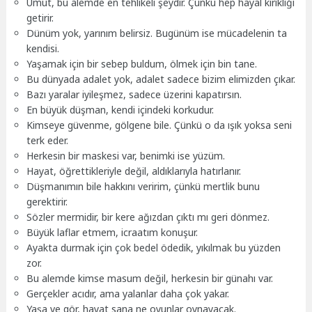
Umut, bu alemde en tehlikeli şeydir. Çünkü hep hayal kırıklığı
getirir.
Dünüm yok, yarınım belirsiz. Bugünüm ise mücadelenin ta
kendisi.
Yaşamak için bir sebep buldum, ölmek için bin tane.
Bu dünyada adalet yok, adalet sadece bizim elimizden çıkar.
Bazı yaralar iyileşmez, sadece üzerini kapatırsın.
En büyük düşman, kendi içindeki korkudur.
Kimseye güvenme, gölgene bile. Çünkü o da ışık yoksa seni
terk eder.
Herkesin bir maskesi var, benimki ise yüzüm.
Hayat, öğrettikleriyle değil, aldıklarıyla hatırlanır.
Düşmanımın bile hakkını veririm, çünkü mertlik bunu
gerektirir.
Sözler mermidir, bir kere ağızdan çıktı mı geri dönmez.
Büyük laflar etmem, icraatım konuşur.
Ayakta durmak için çok bedel ödedik, yıkılmak bu yüzden
zor.
Bu alemde kimse masum değil, herkesin bir günahı var.
Gerçekler acıdır, ama yalanlar daha çok yakar.
Yaşa ve gör, hayat sana ne oyunlar oynayacak.