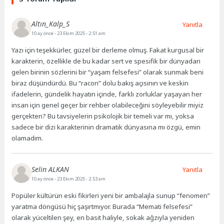
Altın_Kalp_S
Yanıtla
10 ay önce
- 23 Ekim 2025 - 2:51 am
Yazı için teşekkürler, güzel bir derleme olmuş. Fakat kurgusal bir
karakterin, özellikle de bu kadar sert ve spesifik bir dünyadan
gelen birinin sözlerini bir “yaşam felsefesi” olarak sunmak beni
biraz düşündürdü. Bu “racon” dolu bakış açısının ve keskin
ifadelerin, gündelik hayatın içinde, farklı zorluklar yaşayan her
insan için genel geçer bir rehber olabileceğini söyleyebilir miyiz
gerçekten? Bu tavsiyelerin psikolojik bir temeli var mı, yoksa
sadece bir dizi karakterinin dramatik dünyasına mı özgü, emin
olamadım.
Selin ALKAN
Yanıtla
10 ay önce
- 23 Ekim 2025 - 2:53 am
Popüler kültürün eski fikirleri yeni bir ambalajla sunup “fenomen”
yaratma döngüsü hiç şaşırtmıyor. Burada “Memati felsefesi”
olarak yüceltilen şey, en basit haliyle, sokak ağzıyla yeniden