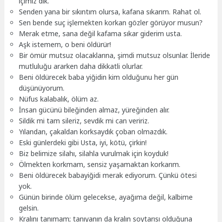
içimiz dik.
Senden yana bir sıkıntım olursa, kafana sıkarım. Rahat ol.
Sen bende suç işlemekten korkan gözler görüyor musun?
Merak etme, sana değil kafama sıkar giderim usta.
Aşk istemem, o beni öldürür!
Bir ömür mutsuz olacaklarına, şimdi mutsuz olsunlar. İleride
mutluluğu ararken daha dikkatli olurlar.
Beni öldürecek baba yiğidin kim olduğunu her gün
düşünüyorum.
Nüfus kalabalık, ölüm az.
İnsan gücünü bileğinden almaz, yüreğinden alır.
Sildik mi tam sileriz, sevdik mi can veririz.
Yılandan, çakaldan korksaydık çoban olmazdık.
Eski günlerdeki gibi Usta, iyi, kötü, çirkin!
Biz belimize silahı, silahla vurulmak için koyduk!
Ölmekten korkmam, sensiz yaşamaktan korkarım.
Beni öldürecek babayiğidi merak ediyorum. Çünkü ötesi
yok.
Günün birinde ölüm gelecekse, ayağıma değil, kalbime
gelsin.
Kralını tanımam; tanıyanın da kralın soytarısı olduğuna