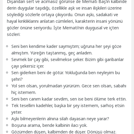
Dışarıdan sert ve acımasız görünse de Memati Baş’ın kalbinde
derin duygular taşıdığı, özellikle aşk ve insan ilişkileri üzerine
söylediği sözlerle ortaya çıkıyordu. Onun aşkı, sadakati ve
hayal kırıklıklarını anlatan cümleleri, karakterin insani yönünü
gözler önüne seriyordu. İşte Memati’nin duygusal ve içten
sözleri:
Seni ben kendime kader saymıştım; uğruna her şeyi göze
almıştım. Yüreğin taştanmış, geç anladım.
Sevmek bir çay gibi, sevilmekse şeker. Bizim gibi garibanlar
çayı şekersiz içer.
Sen giderken beni de götür. Yokluğunda ben neyleyim bu
şehri?
Yol sen olsan, yorulmadan yürürüm. Gece sen olsan, sabahı
hiç istemem.
Seni ben canım kadar sevdim, sen ise beni ölüme terk ettin.
Tek tesellim kadehler, başka bir şey istemem, sarhoş etsin
yeter.
Aşkı bilmeyenlerin alnına silah dayasan neye yarar?
Boşuna arama, bende kalbinin ilacı yok.
Gözümden düşen, kalbimden de düşer. Dönüşü olmaz.