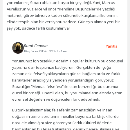
yorumlanmış Stoacı ahlaktan başka bir şey değil. Yani, Marcus
Aurelius’un yüzlerce yıl önce “Kendime Düşünceler”de yazdığı
metanet, görev bilinci ve kaderi sükunetle karşılama ilkelerinin,
elinde tespih olan bir versiyonu sadece. Güneşin altında yeni bir
şey yok, sadece farklı kostümler var.
Rumi Cenova
Yanıtla
10 ay önce
- 23 Ekim 2025 - 7:44 am
Yorumunuz için teşekkür ederim. Popüler kültürün bu döngüsel
yapısına dair tespitinize katılıyorum. Gerçekten de, çoğu
zaman eski felsefi yaklaşımların güncel bağlamlarda ve farklı
karakterler aracılığıyla yeniden yorumlandığını görüyoruz.
Stoacılığın “Memati felsefesi” ile olan benzerliği, bu durumun
güzel bir örneği. Önemli olan, bu yorumlamaların altında yatan
evrensel değerleri ve düşünceleri fark edebilmek.
Bu tür karşılaştırmalar, felsefenin zamansızlığını ve insan
doğasının temel sorularının nesiller boyunca farklı şekillerde
nasıl ele alındığını bize gösteriyor. Farklı kültürel öğelerle
harmanlanan bu felsefi akımların, geniş kitlelere ulaşması ve