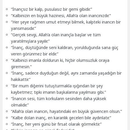
“İnançsız bir kalp, pusulasız bir gemi gibidir.”
“Kalbinizin en büyük hazinesi, Allah’a olan inancınızdır.”
“Her şeye rağmen umut etmeyi bilmek, kalpteki inancın bir
yansımasıdır.”
“Gerçek sevgi, Allah’a olan inançla başlar ve tüm
yaratılmışlara yayılır.”
“İnanç, düştüğünde seni kaldıran, yorulduğunda sana güç
veren görünmez bir eldir.”
“Kalbinizi imanla doldurun ki, hiçbir olumsuzluk oraya
giremesin.”
“İnanç, sadece duyduğun değil, aynı zamanda yaşadığın bir
hakikattir.”
“Bir mum diğerini tutuşturmakla ışığından bir şey
kaybetmez; tıpkı imanın başkalarına yayılması gibi.”
“İnancın sesi, tüm korkuların sesinden daha yüksek
olmalıdır.”
“Allah’a olan inancın, hayatındaki en büyük güvencen olsun.”
“Kalbe dolan inanç, en karanlık geceleri bile aydınlatır.”
“İnanç, her yeni günü bir fırsat olarak görmektir.”