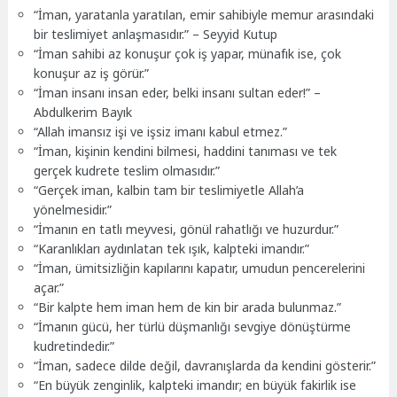
“İman, yaratanla yaratılan, emir sahibiyle memur arasındaki
bir teslimiyet anlaşmasıdır.” – Seyyid Kutup
“İman sahibi az konuşur çok iş yapar, münafık ise, çok
konuşur az iş görür.”
“İman insanı insan eder, belki insanı sultan eder!” –
Abdulkerim Bayık
“Allah imansız işi ve işsiz imanı kabul etmez.”
“İman, kişinin kendini bilmesi, haddini tanıması ve tek
gerçek kudrete teslim olmasıdır.”
“Gerçek iman, kalbin tam bir teslimiyetle Allah’a
yönelmesidir.”
“İmanın en tatlı meyvesi, gönül rahatlığı ve huzurdur.”
“Karanlıkları aydınlatan tek ışık, kalpteki imandır.”
“İman, ümitsizliğin kapılarını kapatır, umudun pencerelerini
açar.”
“Bir kalpte hem iman hem de kin bir arada bulunmaz.”
“İmanın gücü, her türlü düşmanlığı sevgiye dönüştürme
kudretindedir.”
“İman, sadece dilde değil, davranışlarda da kendini gösterir.”
“En büyük zenginlik, kalpteki imandır; en büyük fakirlik ise