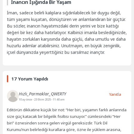
İnancın Işığında Bir Yaşam
İman, sadece belirli kalıplara sığdırılabilecek bir duygu değil,
tüm yaşamı kuşatan, dönüştüren ve anlamlandıran bir güçtür.
Bu sözler, inancın hayatımızdaki derin yerini ve bize kattığı
değeri bir kez daha hatırlatıyor. Kalbinizi imanla beslediğinizde,
hayatın zorlukları karşısında daha güçlü, daha umutlu ve daha
huzurlu adımlar atabilirsiniz. Unutmayın, en büyük zenginlik,
içsel dünyanızda yeşerttiğiniz bu sarsılmaz inançtır.
17 Yorum Yapıldı
Hızlı_Parmaklar_QWERTY
Yanıtla
10 ay önce
- 23 Ekim 2025 - 11:40 am
Editörün dikkatine küçük bir not: “Her biri, yaşamın farklı anlarında
size güç katacak bir bilgelik fısıltısı sunuyor.” cümlesindeki “Her
biri” öznesinden sonra gelen virgül gereksizdir. Türk Dil
Kurumu’nun belirlediği kurallara göre, özne ile yüklem arasına,