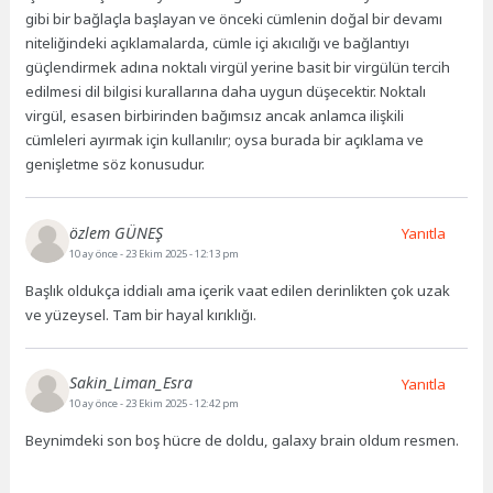
gibi bir bağlaçla başlayan ve önceki cümlenin doğal bir devamı
niteliğindeki açıklamalarda, cümle içi akıcılığı ve bağlantıyı
güçlendirmek adına noktalı virgül yerine basit bir virgülün tercih
edilmesi dil bilgisi kurallarına daha uygun düşecektir. Noktalı
virgül, esasen birbirinden bağımsız ancak anlamca ilişkili
cümleleri ayırmak için kullanılır; oysa burada bir açıklama ve
genişletme söz konusudur.
özlem GÜNEŞ
Yanıtla
10 ay önce
- 23 Ekim 2025 - 12:13 pm
Başlık oldukça iddialı ama içerik vaat edilen derinlikten çok uzak
ve yüzeysel. Tam bir hayal kırıklığı.
Sakin_Liman_Esra
Yanıtla
10 ay önce
- 23 Ekim 2025 - 12:42 pm
Beynimdeki son boş hücre de doldu, galaxy brain oldum resmen.