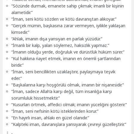
“Sözünde durmak, emanete sahip çıkmak; imanlı bir kişinin
alametidir.”
“İman, seni kötü sözden ve kötü davranıştan alıkoyar.”
“Gerçek mümin, başkasına zarar vermeyen, iyilikle yaklaşan
kimsedir.”
“Ahlak, imanın dışa yansıyan en parlak yüzüdür.”
“İmanlı bir kalp, yalan söylemez, haksızlık yapmaz.”
“İmanın olduğu yerde, doğruluk ve dürüstlük hüküm sürer.”
“Kul hakkına riayet etmek, imanın en önemli şartlarından
biridir.”
“İman, seni bencillikten uzaklaştırır, paylaşmaya teşvik
eder.”
“Başkalarına karşı hoşgörülü olmak, imanın bir nişanesidir.”
“İman, sadece Allah’a karşı değil, tüm insanlığa karşı
sorumluluk hissetmektir.”
“Kusurları örtmek, affedici olmak; imanın yüceliğini gösterir.”
“İman, seni nefsinin kötü isteklerinden korur.”
“En hayırlı insan, ahlakı en güzel olanıdır.”
“Kalpteki iman, davranışlara yansıyarak çevreyi güzelleştirir.”