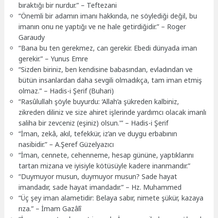
bıraktığı bir nurdur.” – Teftezani
“Önemli bir adamın imanı hakkında, ne söylediği değil, bu
imanın onu ne yaptığı ve ne hale getirdiğidir.” – Roger
Garaudy
“Bana bu ten gerekmez, can gerekir. Ebedi dünyada iman
gerekir.” – Yunus Emre
“Sizden biriniz, ben kendisine babasından, evladından ve
bütün insanlardan daha sevgili olmadıkça, tam iman etmiş
olmaz.” – Hadis-i Şerif (Buhari)
“Rasûlullah şöyle buyurdu: ‘Allah’a şükreden kalbiniz,
zikreden diliniz ve size ahiret işlerinde yardımcı olacak imanlı
saliha bir zevceniz (eşiniz) olsun.'” – Hadis-i Şerif
“İman, zekâ, akıl, tefekkür, iz’an ve duygu erbabının
nasibidir.” – A.Şeref Güzelyazıcı
“İman, cennete, cehenneme, hesap gününe, yaptıklarını
tartan mizana ve iyisiyle kötüsüyle kadere inanmandır.”
“Duymuyor musun, duymuyor musun? Sade hayat
imandadır, sade hayat imandadır.” – Hz. Muhammed
“Üç şey iman alametidir: Belaya sabır, nimete şükür, kazaya
rıza.” – İmam Gazâlî