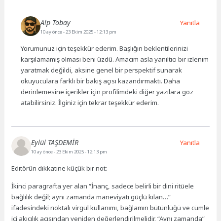
Alp Tobay
Yanıtla
10 ay önce
- 23 Ekim 2025 - 12:13 pm
Yorumunuz için teşekkür ederim. Başlığın beklentilerinizi
karşılamamış olması beni üzdü. Amacım asla yanıltıcı bir izlenim
yaratmak değildi, aksine genel bir perspektif sunarak
okuyuculara farklı bir bakış açısı kazandırmaktı. Daha
derinlemesine içerikler için profilimdeki diğer yazılara göz
atabilirsiniz. İlginiz için tekrar teşekkür ederim.
Eylül TAŞDEMİR
Yanıtla
10 ay önce
- 23 Ekim 2025 - 12:13 pm
Editörün dikkatine küçük bir not:
İkinci paragrafta yer alan “İnanç, sadece belirli bir dini ritüele
bağlılık değil; aynı zamanda maneviyatı güçlü kılan…”
ifadesindeki noktalı virgül kullanımı, bağlamın bütünlüğü ve cümle
içi akıcılık açısından yeniden değerlendirilmelidir. “Aynı zamanda”