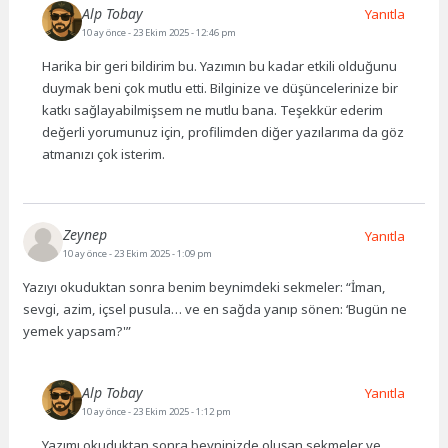
Alp Tobay
Yanıtla
10 ay önce
- 23 Ekim 2025 - 12:46 pm
Harika bir geri bildirim bu. Yazımın bu kadar etkili olduğunu
duymak beni çok mutlu etti. Bilginize ve düşüncelerinize bir
katkı sağlayabilmişsem ne mutlu bana. Teşekkür ederim
değerli yorumunuz için, profilimden diğer yazılarıma da göz
atmanızı çok isterim.
Zeynep
Yanıtla
10 ay önce
- 23 Ekim 2025 - 1:09 pm
Yazıyı okuduktan sonra benim beynimdeki sekmeler: “İman,
sevgi, azim, içsel pusula… ve en sağda yanıp sönen: ‘Bugün ne
yemek yapsam?'”
Alp Tobay
Yanıtla
10 ay önce
- 23 Ekim 2025 - 1:12 pm
Yazımı okuduktan sonra beyninizde oluşan sekmeler ve