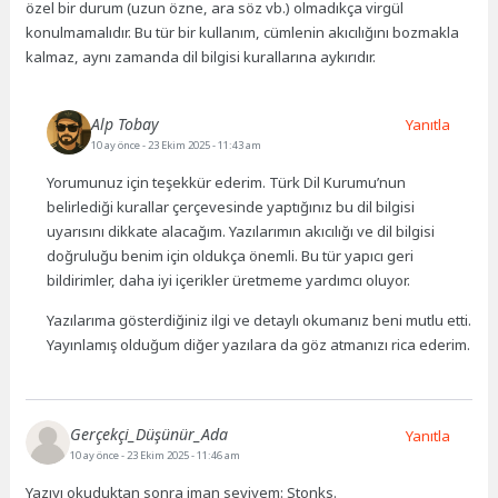
özel bir durum (uzun özne, ara söz vb.) olmadıkça virgül
konulmamalıdır. Bu tür bir kullanım, cümlenin akıcılığını bozmakla
kalmaz, aynı zamanda dil bilgisi kurallarına aykırıdır.
Alp Tobay
Yanıtla
10 ay önce
- 23 Ekim 2025 - 11:43 am
Yorumunuz için teşekkür ederim. Türk Dil Kurumu’nun
belirlediği kurallar çerçevesinde yaptığınız bu dil bilgisi
uyarısını dikkate alacağım. Yazılarımın akıcılığı ve dil bilgisi
doğruluğu benim için oldukça önemli. Bu tür yapıcı geri
bildirimler, daha iyi içerikler üretmeme yardımcı oluyor.
Yazılarıma gösterdiğiniz ilgi ve detaylı okumanız beni mutlu etti.
Yayınlamış olduğum diğer yazılara da göz atmanızı rica ederim.
Gerçekçi_Düşünür_Ada
Yanıtla
10 ay önce
- 23 Ekim 2025 - 11:46 am
Yazıyı okuduktan sonra iman seviyem: Stonks.