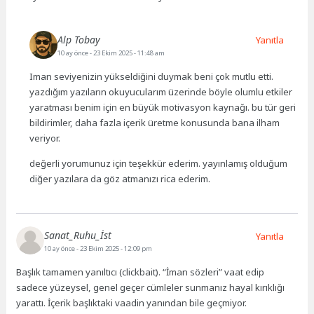
Alp Tobay
Yanıtla
10 ay önce
- 23 Ekim 2025 - 11:48 am
Iman seviyenizin yükseldiğini duymak beni çok mutlu etti.
yazdığım yazıların okuyucularım üzerinde böyle olumlu etkiler
yaratması benim için en büyük motivasyon kaynağı. bu tür geri
bildirimler, daha fazla içerik üretme konusunda bana ilham
veriyor.
değerli yorumunuz için teşekkür ederim. yayınlamış olduğum
diğer yazılara da göz atmanızı rica ederim.
Sanat_Ruhu_İst
Yanıtla
10 ay önce
- 23 Ekim 2025 - 12:09 pm
Başlık tamamen yanıltıcı (clickbait). “İman sözleri” vaat edip
sadece yüzeysel, genel geçer cümleler sunmanız hayal kırıklığı
yarattı. İçerik başlıktaki vaadin yanından bile geçmiyor.