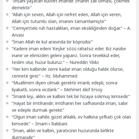
“İnsanı yaşatan kuvvet imandır. İmanın zail olması, çökmek
demektir.”
“Allah için seven, Allah için nefret eden, Allah için veren,
Allah için tutumlu olan, imanını tamamlamıştır.”
“Cemiyetteki ruh hastalıkları, iman eksikliğinden doğar.” – A.
Arvasi
“İman Allah ile kul arasında bir köprüdür.”
“Kadere iman edeni ‘Keşke’ sözü rahatsız eder. Biz nasibe
inanır ve elimizden geleni yaparız. Sonra tevekkül eder,
teslim olur, huzur buluruz.” – Nureddin Yıldız
“Her kim kalbinde zerre kadar iman olduğu halde ölürse,
cennete girer.” – Hz. Muhammed
“Muallimim diyen olmak gerektir imanlı; edepli, sonra
liyakatli, sonra vicdanlı.” – Mehmet Akif Ersoy
“İmanlı kişi, aklını ve kalbini tek bir hizaya sokmuş kimsedir.”
“Hayat bir imtihandır; imtihanın her safhasında iman, sabır
ve edeple durmak gerekir.”
“Olgun iman sahibi; güzel ahlaklı, ev halkına şefkati çok olan
kimsedir.” – İmam-ı Rabbani
“İman, aklın ve kalbin, yaratıcının huzurunda birlikte
durmasıdır.”