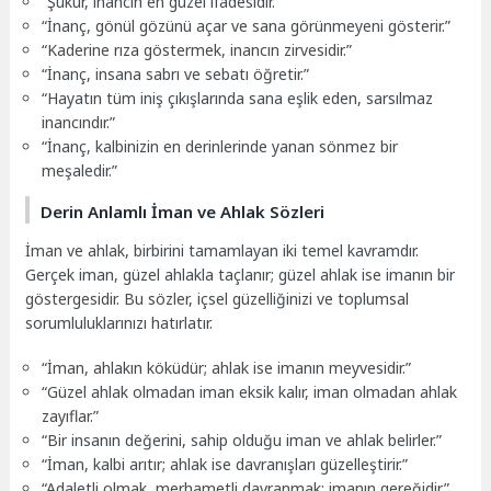
“Şükür, inancın en güzel ifadesidir.”
“İnanç, gönül gözünü açar ve sana görünmeyeni gösterir.”
“Kaderine rıza göstermek, inancın zirvesidir.”
“İnanç, insana sabrı ve sebatı öğretir.”
“Hayatın tüm iniş çıkışlarında sana eşlik eden, sarsılmaz
inancındır.”
“İnanç, kalbinizin en derinlerinde yanan sönmez bir
meşaledir.”
Derin Anlamlı İman ve Ahlak Sözleri
İman ve ahlak, birbirini tamamlayan iki temel kavramdır.
Gerçek iman, güzel ahlakla taçlanır; güzel ahlak ise imanın bir
göstergesidir. Bu sözler, içsel güzelliğinizi ve toplumsal
sorumluluklarınızı hatırlatır.
“İman, ahlakın köküdür; ahlak ise imanın meyvesidir.”
“Güzel ahlak olmadan iman eksik kalır, iman olmadan ahlak
zayıflar.”
“Bir insanın değerini, sahip olduğu iman ve ahlak belirler.”
“İman, kalbi arıtır; ahlak ise davranışları güzelleştirir.”
“Adaletli olmak, merhametli davranmak; imanın gereğidir.”