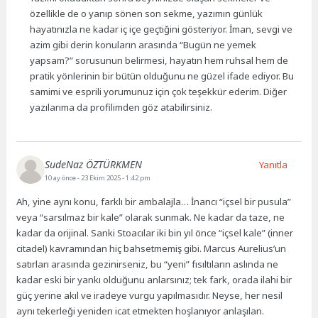
özellikle de o yanıp sönen son sekme, yazımın günlük
hayatınızla ne kadar iç içe geçtiğini gösteriyor. İman, sevgi ve
azim gibi derin konuların arasında “Bugün ne yemek
yapsam?” sorusunun belirmesi, hayatın hem ruhsal hem de
pratik yönlerinin bir bütün olduğunu ne güzel ifade ediyor. Bu
samimi ve esprili yorumunuz için çok teşekkür ederim. Diğer
yazılarıma da profilimden göz atabilirsiniz.
SudeNaz ÖZTÜRKMEN
Yanıtla
10 ay önce
- 23 Ekim 2025 - 1:42 pm
Ah, yine aynı konu, farklı bir ambalajla… İnancı “içsel bir pusula”
veya “sarsılmaz bir kale” olarak sunmak. Ne kadar da taze, ne
kadar da orijinal. Sanki Stoacılar iki bin yıl önce “içsel kale” (inner
citadel) kavramından hiç bahsetmemiş gibi. Marcus Aurelius’un
satırları arasında gezinirseniz, bu “yeni” fısıltıların aslında ne
kadar eski bir yankı olduğunu anlarsınız; tek fark, orada ilahi bir
güç yerine akıl ve iradeye vurgu yapılmasıdır. Neyse, her nesil
aynı tekerleği yeniden icat etmekten hoşlanıyor anlaşılan.