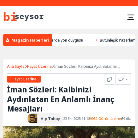
Magazin Haberleri
k yön bulması, hayvanlarda yön duygusu
Bütünleşik Pazarlama: Markalar
Ana Sayfa
Hayat Üzerine
İman Sözleri: Kalbinizi Aydınlatan En
Anlamlı İnanç Mesajları
Hayat Üzerine
17
İman Sözleri: Kalbinizi
Aydınlatan En Anlamlı İnanç
Mesajları
Alp Tobay
23 Eki 2025 11:18
9059 Görüntüleme
9 dk.