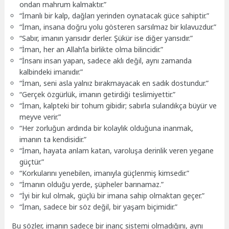
ondan mahrum kalmaktır.”
“İmanlı bir kalp, dağları yerinden oynatacak güce sahiptir.”
“İman, insana doğru yolu gösteren sarsılmaz bir kılavuzdur.”
“Sabır, imanın yarısıdır derler. Şükür ise diğer yarısıdır.”
“İman, her an Allah’la birlikte olma bilincidir.”
“İnsanı insan yapan, sadece aklı değil, aynı zamanda
kalbindeki imanıdır.”
“İman, seni asla yalnız bırakmayacak en sadık dostundur.”
“Gerçek özgürlük, imanın getirdiği teslimiyettir.”
“İman, kalpteki bir tohum gibidir; sabırla sulandıkça büyür ve
meyve verir.”
“Her zorluğun ardında bir kolaylık olduğuna inanmak,
imanın ta kendisidir.”
“İman, hayata anlam katan, varoluşa derinlik veren yegane
güçtür.”
“Korkularını yenebilen, imanıyla güçlenmiş kimsedir.”
“İmanın olduğu yerde, şüpheler barınamaz.”
“İyi bir kul olmak, güçlü bir imana sahip olmaktan geçer.”
“İman, sadece bir söz değil, bir yaşam biçimidir.”
Bu sözler, imanın sadece bir inanç sistemi olmadığını, aynı