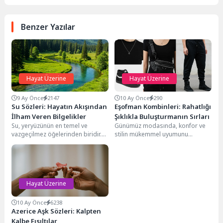
Benzer Yazılar
Hayat Üzerine
Hayat Üzerine
9 Ay Önce
2147
10 Ay Önce
290
Su Sözleri: Hayatın Akışından
Eşofman Kombinleri: Rahatlığı
İlham Veren Bilgelikler
Şıklıkla Buluşturmanın Sırları
Su, yeryüzünün en temel ve
Günümüz modasında, konfor ve
vazgeçilmez öğelerinden biridir.
stilin mükemmel uyumunu
Yaşamın kaynağı olmasının
yakalayan eşofman kombinleri,
ötesinde, insanlık tarihi boyunca...
gardıropların vazgeçilmez
parçaları haline geldi....
Hayat Üzerine
10 Ay Önce
6238
Azerice Aşk Sözleri: Kalpten
Kalbe Fısıltılar