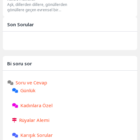
Aşk, dillerden dillere, gönüllerden
gönüllere geçen evrensel bir
duygudur. Her kültürde kendine
özgü bir ifade...
Son Sorular
Bi soru sor
Soru ve Cevap
Günlük
Kadınlara Özel
Rüyalar Alemi
Karışık Sorular