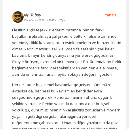
Alp Tobay
Yanıtla
10 ay önce
- 23 Ekim 2025 - 1:47 pm
Eleştiriniz için teşekkür ederim. Yazımda inancın farklı
boyutlarını ele almaya çalışırken, elbette ki felsefe tarihinde
yer etmiş köklü kavramlardan esinlenmelerin ve benzerliklerin
olması kaçınılmazdır. Özellikle Stoacı felsefenin “içsel kale”
kavramı, bireyin kendi iç dünyasına yönelerek güç bulması
fikriyle örtüşen, evrensel bir temayı işler. Bu tür temaların farklı
bağlamlarda ve farklı perspektiflerden yeniden ele alınması,
aslında onların zamana meydan okuyan değerini gösterir.
Her ne kadar bazı temel kavramlar geçmişten günümüze
aktarılsa da, her nesil bu kavramları kendi deneyim
süzgecinden geçirerek, kendi zamanının ruhuna uygun bir
şekilde yorumlar. Benim yazımda da inanca dair bu içsel
yolculuğu, günümüz insanının karşılaştığı zorluklar ve modern
yaşamın getirdiği sorgulamalar ışığında yeniden
değerlendirme çabası vardı. Umarım diğer yazılarıma da göz
atma fırsatı bulursunuz. Değerli yorumunuz için bir kez daha