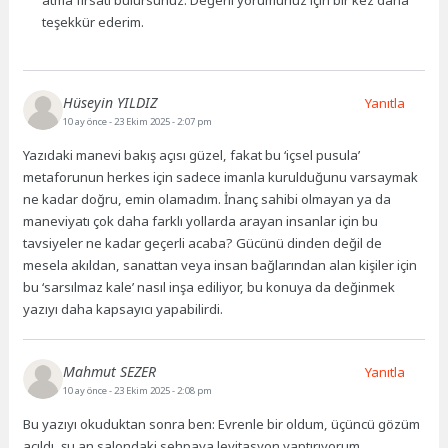
teşekkür ederim.
Hüseyin YILDIZ
Yanıtla
10 ay önce
- 23 Ekim 2025 - 2:07 pm
Yazıdaki manevi bakış açısı güzel, fakat bu ‘içsel pusula’
metaforunun herkes için sadece imanla kurulduğunu varsaymak
ne kadar doğru, emin olamadım. İnanç sahibi olmayan ya da
maneviyatı çok daha farklı yollarda arayan insanlar için bu
tavsiyeler ne kadar geçerli acaba? Gücünü dinden değil de
mesela akıldan, sanattan veya insan bağlarından alan kişiler için
bu ‘sarsılmaz kale’ nasıl inşa ediliyor, bu konuya da değinmek
yazıyı daha kapsayıcı yapabilirdi.
Mahmut SEZER
Yanıtla
10 ay önce
- 23 Ekim 2025 - 2:08 pm
Bu yazıyı okuduktan sonra ben: Evrenle bir oldum, üçüncü gözüm
açıldı, şu an salondaki sehpaya levitasyon yaptırıyorum.