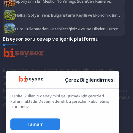
Japonya’nın En Meşhur 16 Yemeği: Sushi’den Ramen’e
Lezzet Şöleni
Halkalı Sofya Treni: Bulgaristan’a Keyifli ve Ekonomik Bir
Yolculuk
Euro Kullanmadan Gezebileceğiniz Avrupa Ülkeleri: Bütçe
Dostu Rotalar
Biseysor soru cevap ve içerik platformu
Biseysor.com, merak ettiklerinizi sormak, bilgi alışverişinde
bulunmak ve fikirlerinizi paylaşmak için bir araya geldiğimiz bir
Çerez Bilgilendirmesi
platformdur.
İster kayıtlı bir kullanıcı olarak topluluğumuza katılın, ister anonim
Bu site, kullanıcı deneyimini geliştirmek için çerezleri
kalarak sorularınızı yöneltin; burada her türlü soruya ve tartışmaya
kullanmaktadır. Devam ederek bu çerezleri kabul etmiş
yer var. Bilgiyi keşfetmek ve paylaşmak için bize katılın!
olursunuz.
Tamam