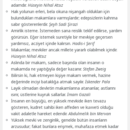
adamdır.
Hüseyin Nihal Atsız
Hak yolunun erleri, bela okuna nişangah oldukları için
bulundukları makamlara varmışlardır; edepsizlerin kahrına
sabır gösterenlerdir.
Şeyh Sadi Şirazi
Amirlik isteme. İstemeden sana reislik teklif edilirse, yardım
görürsün. Eğer istemek suretiyle bir mevkiye geçersen
yardımsız, acziyet içinde kalırsın.
Hadis-i Şerif
Makamlar, mevkiler ancak millete yararlı olabilmek içindir.
Hüseyin Nihal Atsız
Aslında bir makam, sadece başında olan insanın o
makamda ne yaptığıyla değer kazanır.
Stefan Zweig
Bilirsin ki, hak etmeyen kişiye makam vermek, hazine
değerinde inciyi bataklığa atmak sayılır.
İskender Pala
Layık olmadan devletin makamlarına atananlar, astlarını
ısırır, üstlerine kuyruk sallarlar.
İmam Gazali
İnsanın en büyüğü, en yüksek mevkide iken tevazu
gösteren, kudret sahibi iken affeden ve kuvveti olduğu
vakit adaletle hareket edendir.
Abdulmelik bin Mervan
Yüksek mevki ve zenginlik, genelde bütün insanların
arzusudur; fakat bunlara erişmek, muhafaza etmek kadar