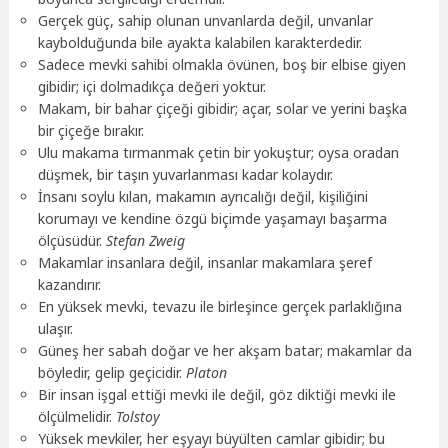
Gerçek güç, sahip olunan unvanlarda değil, unvanlar
kaybolduğunda bile ayakta kalabilen karakterdedir.
Sadece mevki sahibi olmakla övünen, boş bir elbise giyen
gibidir; içi dolmadıkça değeri yoktur.
Makam, bir bahar çiçeği gibidir; açar, solar ve yerini başka
bir çiçeğe bırakır.
Ulu makama tırmanmak çetin bir yokuştur; oysa oradan
düşmek, bir taşın yuvarlanması kadar kolaydır.
İnsanı soylu kılan, makamın ayrıcalığı değil, kişiliğini
korumayı ve kendine özgü biçimde yaşamayı başarma
ölçüsüdür.
Stefan Zweig
Makamlar insanlara değil, insanlar makamlara şeref
kazandırır.
En yüksek mevki, tevazu ile birleşince gerçek parlaklığına
ulaşır.
Güneş her sabah doğar ve her akşam batar; makamlar da
böyledir, gelip geçicidir.
Platon
Bir insan işgal ettiği mevki ile değil, göz diktiği mevki ile
ölçülmelidir.
Tolstoy
Yüksek mevkiler, her eşyayı büyülten camlar gibidir; bu