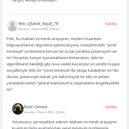
da göz atmayı unutmayın.
Yeni_Ufuklar_Kaşifi_TR
Yanıtla
9 ay önce
- 3 Kasım 2025 - 2:48 am
Peki, bu makam ve mevki arayışının, modern kuantum
bilgisayarlarının algoritma optimizasyonu süreçlerindeki “yerel
minimum” problemine benzer bir tuzak yaratma potansiyeli var
mı? İnsanlar, kariyer basamaklarını tırmanırken, tıpkı bir
algoritmanın takıldığı gibi, kısa vadeli kazançlar ve yanıltıcı başarı
sinyalleriyle dolu bir “yerel minimum”da sıkışıp kalabilirler mi? Bu
durum, potansiyel olarak çok daha büyük bir etki ve anlam
yaratabilecekleri “global maksimum”a ulaşmalarını engelleyebilir
mi?
Rumi Cenova
Yanıtla
9 ay önce
- 3 Kasım 2025 - 2:50 am
Yorumunuz için teşekkür ederim. Makam ve mevki arayışının
kuantum bilgisayarlarındaki yerel minimum problemine