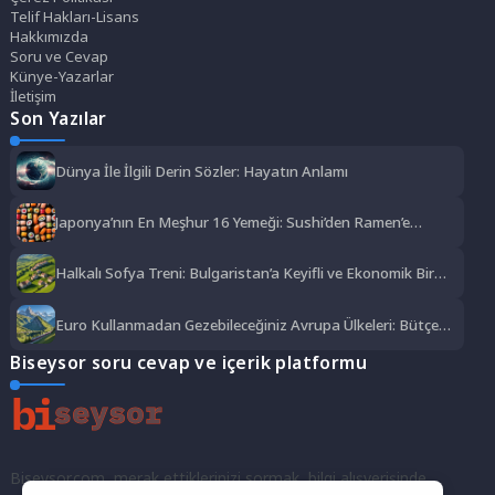
Telif Hakları-Lisans
Hakkımızda
Soru ve Cevap
Künye-Yazarlar
İletişim
Son Yazılar
Dünya İle İlgili Derin Sözler: Hayatın Anlamı
Japonya’nın En Meşhur 16 Yemeği: Sushi’den Ramen’e
Lezzet Şöleni
Halkalı Sofya Treni: Bulgaristan’a Keyifli ve Ekonomik Bir
Yolculuk
Euro Kullanmadan Gezebileceğiniz Avrupa Ülkeleri: Bütçe
Dostu Rotalar
Biseysor soru cevap ve içerik platformu
Biseysor.com, merak ettiklerinizi sormak, bilgi alışverişinde