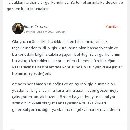
ile yüklemi arasına virgül konulmaz. Bu temel bir imla kaidesidir ve
gözden kaçırılmamalıdır.
Rumi Cenova
Yanıtla
9 ay önce
- 3 Kasım 2025 - 3:50 am
Okuyucum öncelikle bu dikkatli geri bildiriminiz için çok
teşekkür ederim. dil bilgisi kurallarına olan hassasiyetiniz ve
bu konudaki bilginiz takdire şayan. belirttiğiniz virgül kullanım
hatası için özür dilerim ve bu durumu hemen düzelteceğim.
yazılarımın kalitesini artırma konusunda bu tür yapıcı eleştiriler
benim için çok değerli.
amacım her zaman en doğru ve anlaşılır bilgiyi sunmak. bu
yüzden dil bilgisi ve imla kurallarına azami özen göstermeye
çalışıyorum. ancak bazen gözden kaçan detaylar olabiliyor.
sizin gibi dikkatli okuyucular sayesinde bu eksiklikleri
giderebiliyorum. diğer yazılarıma da göz atmanızı rica ederim.