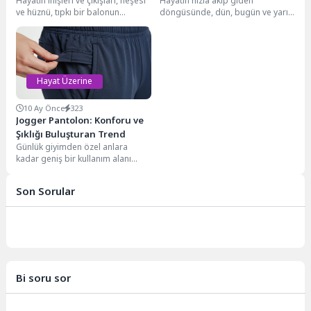
Hayatın inişleri ve çıkışları, neşesi
Hayatın hızla akıp giden
Arayışı
ve hüznü, tıpkı bir balonun
döngüsünde, dün, bugün ve yarın
yükselişi ve nihayetindeki inişi
kavramları zihnimizde sürekli yer
gibi....
bulur. Geçmişin...
Hayat Üzerine
10 Ay Önce
323
Jogger Pantolon: Konforu ve
Şıklığı Buluşturan Trend
Günlük giyimden özel anlara
kadar geniş bir kullanım alanı
sunan jogger pantolon, modern
gardıropların vazgeçilmez...
Son Sorular
Bi soru sor