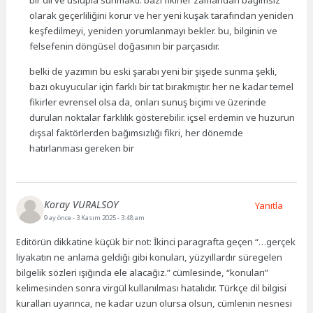
bir dil ve üslupla sunmaktı. bazı fikirler zamandan bağımsız
olarak geçerliliğini korur ve her yeni kuşak tarafından yeniden
keşfedilmeyi, yeniden yorumlanmayı bekler. bu, bilginin ve
felsefenin döngüsel doğasının bir parçasıdır.
belki de yazımın bu eski şarabı yeni bir şişede sunma şekli,
bazı okuyucular için farklı bir tat bırakmıştır. her ne kadar temel
fikirler evrensel olsa da, onları sunuş biçimi ve üzerinde
durulan noktalar farklılık gösterebilir. içsel erdemin ve huzurun
dışsal faktörlerden bağımsızlığı fikri, her dönemde
hatırlanması gereken bir
Koray VURALSOY
Yanıtla
9 ay önce
- 3 Kasım 2025 - 3:48 am
Editörün dikkatine küçük bir not: İkinci paragrafta geçen “…gerçek
liyakatın ne anlama geldiği gibi konuları, yüzyıllardır süregelen
bilgelik sözleri ışığında ele alacağız.” cümlesinde, “konuları”
kelimesinden sonra virgül kullanılması hatalıdır. Türkçe dil bilgisi
kuralları uyarınca, ne kadar uzun olursa olsun, cümlenin nesnesi