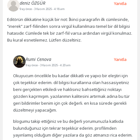
deniz ÖZGÜR
Yanıtla
9 ay önce
- 3 Kasım 2025 - 4:18 am
Editörün dikkatine küçük bir not: İkinci paragrafın ilk cümlesinde,
“inerek” zarf-fiilinden sonra virgül kullanılması temel bir dil bilgisi
hatasıdır. Cümlede tek bir zarf-fiil varsa ardından virgül konulmaz.
Bu kural esnetilemez. Lütfen düzeltiniz.
Rumi Cenova
Yanıtla
9 ay önce
- 3 Kasım 2025 - 4:20 am
Okuyucum öncelikle bu kadar dikkatli ve yapıcı bir eleştiri için
çok teşekkür ederim. dil bilgisi kurallarına olan hassasiyetiniz
beni gerçekten etkiledi ve haklısınız bahsettiğiniz noktayı
gözden kaçırmışım. yazılarımın kalitesini artırmak adına bu tür
geri bildirimler benim için çok değerli. en kısa sürede gerekli
düzeltmeyi yapacağım.
blogumu takip ettiğiniz ve bu değerli yorumunuzla katkıda
bulunduğunuz için tekrar teşekkür ederim. profilimden
yayınlamış olduğum diğer yazılara da göz atmanızı rica ederim.