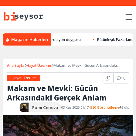
Magazin Haberleri
k yön bulması, hayvanlarda yön duygusu
Bütünleşik Pazarlama: Markalar
Ana Sayfa
Hayat Üzerine
Makam ve Mevki: Gücün Arkasındaki
Gerçek Anlam
Hayat Üzerine
10
Makam ve Mevki: Gücün
Arkasındaki Gerçek Anlam
Rumi Cenova
03 Kas 2025 01:17
4820 Görüntüleme
9 dk.