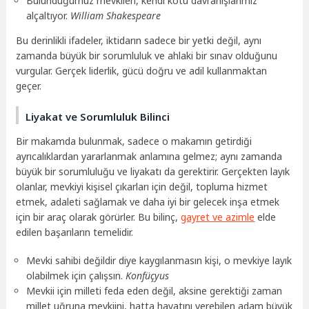
Bulunduğumuz mevkileri, kendi kötü davranışlarımız
alçaltıyor.
William Shakespeare
Bu derinlikli ifadeler, iktidarın sadece bir yetki değil, aynı
zamanda büyük bir sorumluluk ve ahlaki bir sınav olduğunu
vurgular. Gerçek liderlik, gücü doğru ve adil kullanmaktan
geçer.
Liyakat ve Sorumluluk Bilinci
Bir makamda bulunmak, sadece o makamın getirdiği
ayrıcalıklardan yararlanmak anlamına gelmez; aynı zamanda
büyük bir sorumluluğu ve liyakatı da gerektirir. Gerçekten layık
olanlar, mevkiyi kişisel çıkarları için değil, topluma hizmet
etmek, adaleti sağlamak ve daha iyi bir gelecek inşa etmek
için bir araç olarak görürler. Bu bilinç,
gayret ve azimle
elde
edilen başarıların temelidir.
Mevki sahibi değildir diye kaygılanmasın kişi, o mevkiye layık
olabilmek için çalışsın.
Konfüçyus
Mevkii için milleti feda eden değil, aksine gerektiği zaman
millet uğruna mevkiini, hatta hayatını verebilen adam büyük