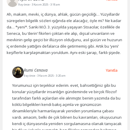
9 ay önce
- 3 Kasım 2025 - 3:18 am
Ah, makam, mevki, iç dünya, ahlak, gücün geçiciliği… Yüzyıllardır
süregelen bilgelik sözleri ışığında ele alacağız, öyle mi? Ne kadar
da… *yeni*. Sanki M.Ö. 3. yüzyılda yaşayan Stoacılar, özellikle de
Seneca, bu ‘derin’ fikirleri çoktan ele alıp, dışsal unvanların ve
mevkinin gelip geçici bir illüzyon olduğunu, asıl gücün ve huzurun
iç erdemde yattığını defalarca dile getirmemiş gibi. Artık bu ‘yeni’
keşiflerle karşılaşmaktan yoruldum. Aynı eski şarap, farklı şişede.
Rumi Cenova
Yanıtla
9 ay önce
- 3 Kasım 2025 - 3:20 am
Yorumunuz için teşekkür ederim. evet, bahsettiğiniz gibi bu
konular yüzyıllardır insanlığın gündeminde ve birçok filozof
tarafından farklı açılardan ele alınmıştır. benim yazımda da bu
köklü bilgelikleri kendi bakış açımla ve günümüzün
dinamikleriyle harmanlayarak yeniden yorumlama çabası
vardı. amacım, belki de çok bilinen bu kavramları, okuyucunun
kendi iç dünyasında yeniden sorgulamasına olanak tanıyacak