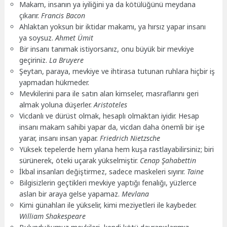
Makam, insanın ya iyiliğini ya da kötülüğünü meydana
çıkarır.
Francis Bacon
Ahlaktan yoksun bir iktidar makamı, ya hırsız yapar insanı
ya soysuz.
Ahmet Ümit
Bir insanı tanımak istiyorsanız, onu büyük bir mevkiye
geçiriniz.
La Bruyere
Şeytan, paraya, mevkiye ve ihtirasa tutunan ruhlara hiçbir iş
yapmadan hükmeder.
Mevkilerini para ile satın alan kimseler, masraflarını geri
almak yoluna düşerler.
Aristoteles
Vicdanlı ve dürüst olmak, hesaplı olmaktan iyidir. Hesap
insanı makam sahibi yapar da, vicdan daha önemli bir işe
yarar, insanı insan yapar.
Friedrich Nietzsche
Yüksek tepelerde hem yılana hem kuşa rastlayabilirsiniz; biri
sürünerek, öteki uçarak yükselmiştir.
Cenap Şahabettin
İkbal insanları değiştirmez, sadece maskeleri sıyırır.
Taine
Bilgisizlerin geçtikleri mevkiye yaptığı fenalığı, yüzlerce
aslan bir araya gelse yapamaz.
Mevlana
Kimi günahları ile yükselir, kimi meziyetleri ile kaybeder.
William Shakespeare