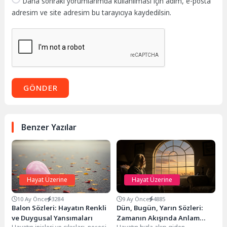
Daha sonraki yorumlarımda kullanılması için adım, e-posta
adresim ve site adresim bu tarayıcıya kaydedilsin.
GÖNDER
Benzer Yazılar
Hayat Üzerine
Hayat Üzerine
10 Ay Önce
3284
9 Ay Önce
4885
Balon Sözleri: Hayatın Renkli
Dün, Bugün, Yarın Sözleri:
ve Duygusal Yansımaları
Zamanın Akışında Anlam