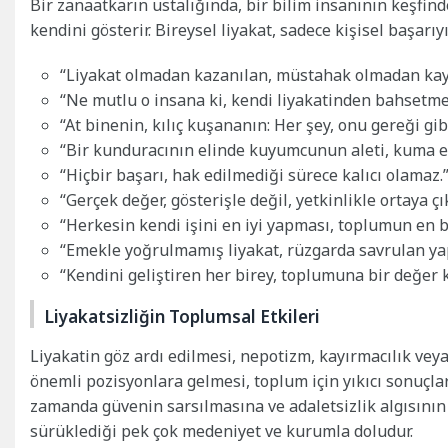
Bir zanaatkarın ustalığında, bir bilim insanının keşfin
kendini gösterir. Bireysel liyakat, sadece kişisel başarı
“Liyakat olmadan kazanılan, müstahak olmadan kayb
“Ne mutlu o insana ki, kendi liyakatinden bahsetm
“At binenin, kılıç kuşananın: Her şey, onu gereği gib
“Bir kunduracının elinde kuyumcunun aleti, kuma ek
“Hiçbir başarı, hak edilmediği sürece kalıcı olamaz.
“Gerçek değer, gösterişle değil, yetkinlikle ortaya çı
“Herkesin kendi işini en iyi yapması, toplumun en b
“Emekle yoğrulmamış liyakat, rüzgarda savrulan yap
“Kendini geliştiren her birey, toplumuna bir değer k
Liyakatsizliğin Toplumsal Etkileri
Liyakatin göz ardı edilmesi, nepotizm, kayırmacılık ve
önemli pozisyonlara gelmesi, toplum için yıkıcı sonuçla
zamanda güvenin sarsılmasına ve adaletsizlik algısının 
sürüklediği pek çok medeniyet ve kurumla doludur.