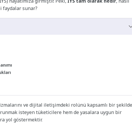
İYS) hayatımıza girmiştir. Peki,
İYS tam olarak nedir
, nasıl
bi faydalar sunar?
lanımı
ukları
zmalarını ve dijital iletişimdeki rolünü kapsamlı bir şekild
orunmak isteyen tüketicilere hem de yasalara uygun bir
ra yol göstermektir.