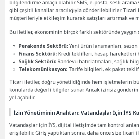
bilgilendirme amaçlı olabilir. SMS, e-posta, sesli arama
gibi çeşitli kanallar aracılığıyla gönderilebilirler. Tica
müşterileriyle etkileşim kurarak satışları artırmak ve ma
Bu iletiler, ekonominin birçok farklı sektöründe yaygın 
Perakende Sektörü:
Yeni ürün lansmanları, sezon 
Finans Sektörü:
Kredi teklifleri, hesap hareketleri b
Sağlık Sektörü:
Randevu hatırlatmaları, sağlık bil
Telekomünikasyon:
Tarife bilgileri, ek paket tekli
Ticari iletiler, doğru yönetildiğinde hem işletmelerin b
konularda değerli bilgiler sunar. Ancak izinsiz gönderim
yol açabilir.
İzin Yönetiminin Anahtarı: Vatandaşlar İçin İYS K
Vatandaşlar için İYS, dijital iletişimde tam kontrol anl
erişilebilir. Giriş yaptıktan sonra, daha önce size ticar