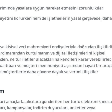
deriminde yasalara uygun hareket etmesini zorunlu kılar.
miyetini korurken hem de işletmelerin yasal çerçevede, daha
 ve kişisel veri mahremiyeti endişeleriyle doğrudan ilişkilidir
dımanından kurtulmanın ve dijital iletişimlerini kişisel
en, ne tür iletiler alacaklarına kendileri karar verebilirler.
ka itibarı ve müşteri memnuniyeti açısından hayati bir araçtı
de müşterilerle daha güvene dayalı ve verimli ilişkiler
am
icari amaçlarla alıcılara gönderilen her türlü elektronik mesa
ları, kampanyalar, indirim duyuruları, anketler veya