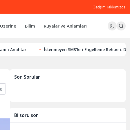
İletişim
Hakkımızda
Üzerine
Bilim
Rüyalar ve Anlamları
tarı
İstenmeyen SMS’leri Engelleme Rehberi: Dijital Huzur
Son Sorular
0
Bi soru sor