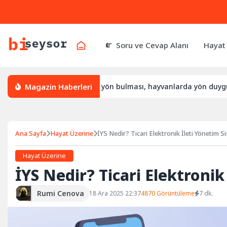
Soru ve Cevap Alanı
Hayat
Magazin Haberleri
sıl yön bulur, leylek yön bulması, hayvanlarda yön duygusu
Ana Sayfa
Hayat Üzerine
İYS Nedir? Ticari Elektronik İleti Yönetim S
Hayat Üzerine
İYS Nedir? Ticari Elektronik
Rumi Cenova
18 Ara 2025 22:37
4870 Görüntüleme
7 dk.