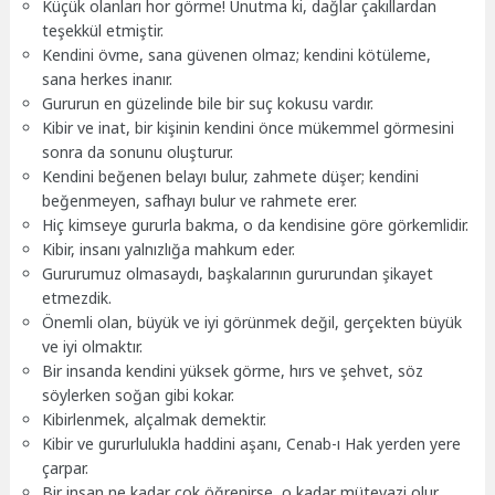
Küçük olanları hor görme! Unutma ki, dağlar çakıllardan
teşekkül etmiştir.
Kendini övme, sana güvenen olmaz; kendini kötüleme,
sana herkes inanır.
Gururun en güzelinde bile bir suç kokusu vardır.
Kibir ve inat, bir kişinin kendini önce mükemmel görmesini
sonra da sonunu oluşturur.
Kendini beğenen belayı bulur, zahmete düşer; kendini
beğenmeyen, safhayı bulur ve rahmete erer.
Hiç kimseye gururla bakma, o da kendisine göre görkemlidir.
Kibir, insanı yalnızlığa mahkum eder.
Gururumuz olmasaydı, başkalarının gururundan şikayet
etmezdik.
Önemli olan, büyük ve iyi görünmek değil, gerçekten büyük
ve iyi olmaktır.
Bir insanda kendini yüksek görme, hırs ve şehvet, söz
söylerken soğan gibi kokar.
Kibirlenmek, alçalmak demektir.
Kibir ve gururlulukla haddini aşanı, Cenab-ı Hak yerden yere
çarpar.
Bir insan ne kadar çok öğrenirse, o kadar mütevazi olur.