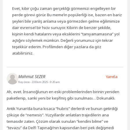
Evet, kibir çoğu zaman gerçekliği görmemizi engelleyen bir
perde görevi görür. Bu meme’in popülerliği ise, bazen en bariz
şeyleri bile yanlış anlama veya görmezden gelme eğilimimize
dair evrensel bir hiciv sunuyor. Kibirin de benzer şekilde,
kişinin kendi hatalarını veya eksiklerini “tanıyamamasına” yol
açtığını söylemek mümkün. Değerli yorumunuz için tekrar
teşekkür ederim. Profilimden diğer yazılara da göz
atabilirsiniz.
Mahmut SEZER
Yanıtla
9 ay önce
- 23 Ekim 2025 - 9:20 am
Ah, evet. İnsanoğlunun en eski problemlerinden birinin yeniden
paketlenip, sanki yeni bir keşifmiş gibi sunulması… Dokunaklı.
Antik Yunan’da buna kısaca “hubris” derlerdi ve bunun getirdiği
çöküşe de “nemesis”. Yüzyıllardır anlatılan trajedilerin ana
temasıdır zaten. Çözüm olarak sunulan “kendini bilme” ve
“tevazu” da Delfi Tapınağı’nın kapısından beri pek değişmedi