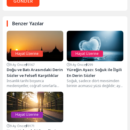
GÖNDER
Benzer Yazılar
Hayat Üzerine
Hayat Üzerine
9 Ay Önce
3167
9 Ay Önce
299
Doğu ve Batı Arasındaki Derin
Yüreğin Ayazı: Soğuk ile İlgili
Sözler ve Felsefi Karşıtlıklar
En Derin Sözler
İnsanlık tarihi boyunca
Soğuk, sadece dört mevsimden
medeniyetler, coğrafi sınırlarla
birinin acımasız yüzü değildir; aynı
ayrılsa da, düşünsel ve kültürel
zamanda insan ruhunun
olarak sürekli bir etkileşim...
derinliklerine işleyen, ilişkileri...
Hayat Üzerine
9 Ay Önce
9171