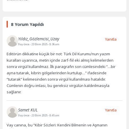
8 Yorum Yapıldı
Yıldız_Gözlemcisi_Uzay
Yanıtla
9 ay önce
- 23 Ekim 2025 - 8:36 am
Editörün dikkatine küçük bir not: Türk Dil Kurumu’nun yazım
kuralları uyarınca, metin içinde zarf-fiil eki almış kelimelerden
sonra virgül kullanılmaz. İlk paragrafın son cümlesindeki “…bir
ayna tutarak, kibrin gölgelerinden kurtulup…” ifadesinde
“tutarak” kelimesinden sonra virgül kullanılması hatalıdır.
Cümlenin doğru imlası, bu gereksiz virgülün kaldırılmasıyla
sağlanır.
Samet KUL
Yanıtla
9 ay önce
- 23 Ekim 2025 - 8:45 am
Vay canına, bu “Kibir Sözleri: Kendini Bilmenin ve Aşmanın