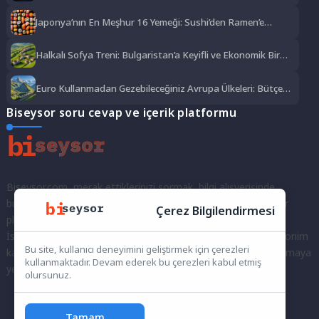
Japonya’nın En Meşhur 16 Yemeği: Sushi’den Ramen’e
Lezzet Şöleni
Halkalı Sofya Treni: Bulgaristan’a Keyifli ve Ekonomik Bir
Yolculuk
Euro Kullanmadan Gezebileceğiniz Avrupa Ülkeleri: Bütçe
Dostu Rotalar
Biseysor soru cevap ve içerik platformu
Biseysor.com, merak ettiklerinizi sormak, bilgi alışverişinde
bulunmak ve fikirlerinizi paylaşmak için bir araya geldiğimiz bir
Çerez Bilgilendirmesi
platformdur.
İster kayıtlı bir kullanıcı olarak topluluğumuza katılın, ister anonim
Bu site, kullanıcı deneyimini geliştirmek için çerezleri
kalarak sorularınızı yöneltin; burada her türlü soruya ve tartışmaya
kullanmaktadır. Devam ederek bu çerezleri kabul etmiş
yer var. Bilgiyi keşfetmek ve paylaşmak için bize katılın!
olursunuz.
Tamam