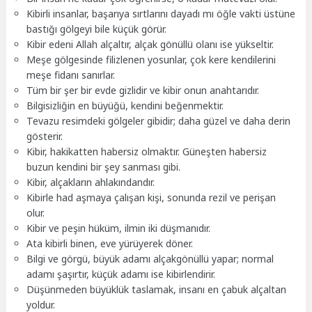
Kibirli insanlar, başarıya sırtlarını dayadı mı öğle vakti üstüne
bastığı gölgeyi bile küçük görür.
Kibir edeni Allah alçaltır, alçak gönüllü olanı ise yükseltir.
Meşe gölgesinde filizlenen yosunlar, çok kere kendilerini
meşe fidanı sanırlar.
Tüm bir şer bir evde gizlidir ve kibir onun anahtarıdır.
Bilgisizliğin en büyüğü, kendini beğenmektir.
Tevazu resimdeki gölgeler gibidir; daha güzel ve daha derin
gösterir.
Kibir, hakikatten habersiz olmaktır. Güneşten habersiz
buzun kendini bir şey sanması gibi.
Kibir, alçakların ahlakındandır.
Kibirle had aşmaya çalışan kişi, sonunda rezil ve perişan
olur.
Kibir ve peşin hüküm, ilmin iki düşmanıdır.
Ata kibirli binen, eve yürüyerek döner.
Bilgi ve görgü, büyük adamı alçakgönüllü yapar; normal
adamı şaşırtır, küçük adamı ise kibirlendirir.
Düşünmeden büyüklük taslamak, insanı en çabuk alçaltan
yoldur.