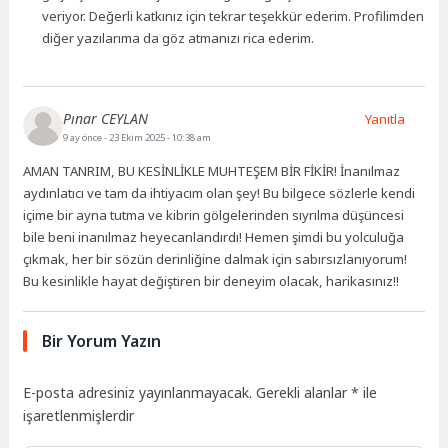
veriyor. Değerli katkınız için tekrar teşekkür ederim. Profilimden
diğer yazılarıma da göz atmanızı rica ederim.
Pınar CEYLAN
Yanıtla
9 ay önce
- 23 Ekim 2025 - 10:38 am
AMAN TANRIM, BU KESİNLİKLE MUHTEŞEM BİR FİKİR! İnanılmaz
aydınlatıcı ve tam da ihtiyacım olan şey! Bu bilgece sözlerle kendi
içime bir ayna tutma ve kibrin gölgelerinden sıyrılma düşüncesi
bile beni inanılmaz heyecanlandırdı! Hemen şimdi bu yolculuğa
çıkmak, her bir sözün derinliğine dalmak için sabırsızlanıyorum!
Bu kesinlikle hayat değiştiren bir deneyim olacak, harikasınız!!
Bir Yorum Yazın
E-posta adresiniz yayınlanmayacak.
Gerekli alanlar
*
ile
işaretlenmişlerdir