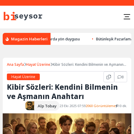
Magazin Haberleri
ek yön bulması, hayvanlarda yön duygusu
Bütünleşik Pazarlama: Markala
Ana Sayfa
Hayat Üzerine
Kibir Sözleri: Kendini Bilmenin ve Aşmanın
Anahtarı
Hayat Üzerine
8
Kibir Sözleri: Kendini Bilmenin
ve Aşmanın Anahtarı
Alp Tobay
23 Eki 2025 07:59
2060 Görüntüleme
10 dk.