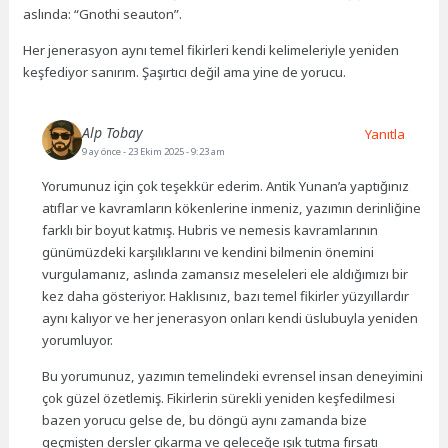
aslında: “Gnothi seauton”.
Her jenerasyon aynı temel fikirleri kendi kelimeleriyle yeniden
keşfediyor sanırım. Şaşırtıcı değil ama yine de yorucu.
Alp Tobay
Yanıtla
9 ay önce
- 23 Ekim 2025 - 9:23 am
Yorumunuz için çok teşekkür ederim. Antik Yunan’a yaptığınız
atıflar ve kavramların kökenlerine inmeniz, yazımın derinliğine
farklı bir boyut katmış. Hubris ve nemesis kavramlarının
günümüzdeki karşılıklarını ve kendini bilmenin önemini
vurgulamanız, aslında zamansız meseleleri ele aldığımızı bir
kez daha gösteriyor. Haklısınız, bazı temel fikirler yüzyıllardır
aynı kalıyor ve her jenerasyon onları kendi üslubuyla yeniden
yorumluyor.
Bu yorumunuz, yazımın temelindeki evrensel insan deneyimini
çok güzel özetlemiş. Fikirlerin sürekli yeniden keşfedilmesi
bazen yorucu gelse de, bu döngü aynı zamanda bize
geçmişten dersler çıkarma ve geleceğe ışık tutma fırsatı