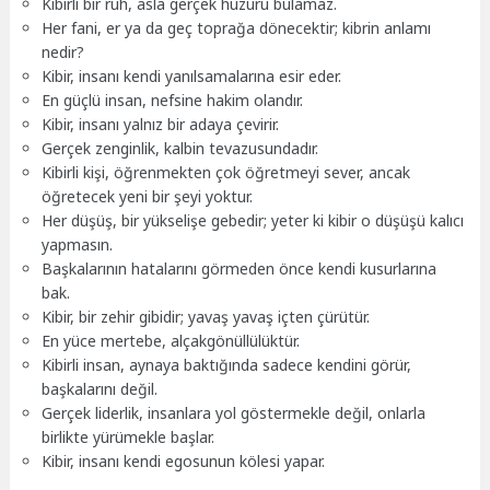
Kibirli bir ruh, asla gerçek huzuru bulamaz.
Her fani, er ya da geç toprağa dönecektir; kibrin anlamı
nedir?
Kibir, insanı kendi yanılsamalarına esir eder.
En güçlü insan, nefsine hakim olandır.
Kibir, insanı yalnız bir adaya çevirir.
Gerçek zenginlik, kalbin tevazusundadır.
Kibirli kişi, öğrenmekten çok öğretmeyi sever, ancak
öğretecek yeni bir şeyi yoktur.
Her düşüş, bir yükselişe gebedir; yeter ki kibir o düşüşü kalıcı
yapmasın.
Başkalarının hatalarını görmeden önce kendi kusurlarına
bak.
Kibir, bir zehir gibidir; yavaş yavaş içten çürütür.
En yüce mertebe, alçakgönüllülüktür.
Kibirli insan, aynaya baktığında sadece kendini görür,
başkalarını değil.
Gerçek liderlik, insanlara yol göstermekle değil, onlarla
birlikte yürümekle başlar.
Kibir, insanı kendi egosunun kölesi yapar.