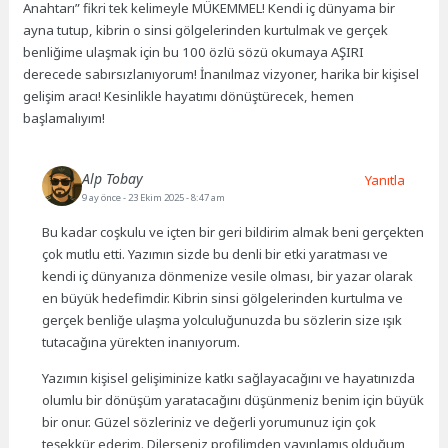
Anahtarı” fikri tek kelimeyle MÜKEMMEL! Kendi iç dünyama bir
ayna tutup, kibrin o sinsi gölgelerinden kurtulmak ve gerçek
benliğime ulaşmak için bu 100 özlü sözü okumaya AŞIRI
derecede sabırsızlanıyorum! İnanılmaz vizyoner, harika bir kişisel
gelişim aracı! Kesinlikle hayatımı dönüştürecek, hemen
başlamalıyım!
Alp Tobay
Yanıtla
9 ay önce
- 23 Ekim 2025 - 8:47 am
Bu kadar coşkulu ve içten bir geri bildirim almak beni gerçekten
çok mutlu etti. Yazımın sizde bu denli bir etki yaratması ve
kendi iç dünyanıza dönmenize vesile olması, bir yazar olarak
en büyük hedefimdir. Kibrin sinsi gölgelerinden kurtulma ve
gerçek benliğe ulaşma yolculuğunuzda bu sözlerin size ışık
tutacağına yürekten inanıyorum.
Yazımın kişisel gelişiminize katkı sağlayacağını ve hayatınızda
olumlu bir dönüşüm yaratacağını düşünmeniz benim için büyük
bir onur. Güzel sözleriniz ve değerli yorumunuz için çok
teşekkür ederim. Dilerseniz profilimden yayınlamış olduğum