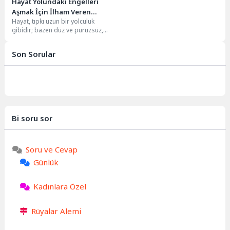
Hayat Yolundaki Engelleri
Aşmak İçin İlham Veren
Hayat, tıpkı uzun bir yolculuk
Sözler
gibidir; bazen düz ve pürüzsüz,
bazen de aşılması gereken dik...
Son Sorular
Bi soru sor
Soru ve Cevap
Günlük
Kadınlara Özel
Rüyalar Alemi