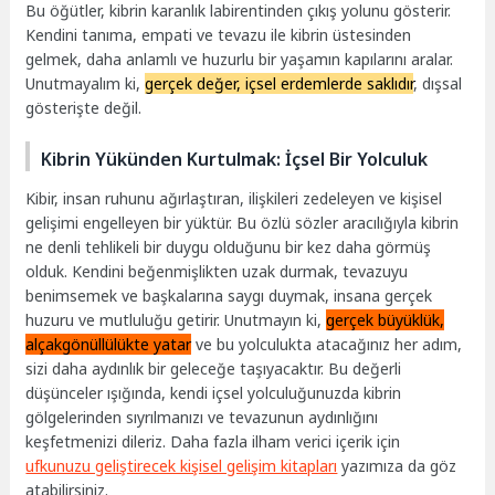
Bu öğütler, kibrin karanlık labirentinden çıkış yolunu gösterir.
Kendini tanıma, empati ve tevazu ile kibrin üstesinden
gelmek, daha anlamlı ve huzurlu bir yaşamın kapılarını aralar.
Unutmayalım ki,
gerçek değer, içsel erdemlerde saklıdır
, dışsal
gösterişte değil.
Kibrin Yükünden Kurtulmak: İçsel Bir Yolculuk
Kibir, insan ruhunu ağırlaştıran, ilişkileri zedeleyen ve kişisel
gelişimi engelleyen bir yüktür. Bu özlü sözler aracılığıyla kibrin
ne denli tehlikeli bir duygu olduğunu bir kez daha görmüş
olduk. Kendini beğenmişlikten uzak durmak, tevazuyu
benimsemek ve başkalarına saygı duymak, insana gerçek
huzuru ve mutluluğu getirir. Unutmayın ki,
gerçek büyüklük,
alçakgönüllülükte yatar
ve bu yolculukta atacağınız her adım,
sizi daha aydınlık bir geleceğe taşıyacaktır. Bu değerli
düşünceler ışığında, kendi içsel yolculuğunuzda kibrin
gölgelerinden sıyrılmanızı ve tevazunun aydınlığını
keşfetmenizi dileriz. Daha fazla ilham verici içerik için
ufkunuzu geliştirecek kişisel gelişim kitapları
yazımıza da göz
atabilirsiniz.