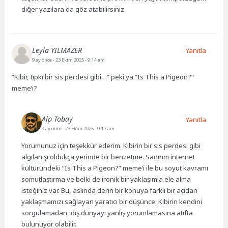
diğer yazılara da göz atabilirsiniz.
Leyla YILMAZER
Yanıtla
9 ay önce
- 23 Ekim 2025 - 9:14 am
“Kibir, tıpkı bir sis perdesi gibi…” peki ya “Is This a Pigeon?”
meme’i?
Alp Tobay
Yanıtla
9 ay önce
- 23 Ekim 2025 - 9:17 am
Yorumunuz için teşekkür ederim. Kibirin bir sis perdesi gibi
algılanışı oldukça yerinde bir benzetme. Sanırım internet
kültüründeki “Is This a Pigeon?” meme’i ile bu soyut kavramı
somutlaştırma ve belki de ironik bir yaklaşımla ele alma
isteğiniz var. Bu, aslında derin bir konuya farklı bir açıdan
yaklaşmamızı sağlayan yaratıcı bir düşünce. Kibirin kendini
sorgulamadan, dış dünyayı yanlış yorumlamasına atıfta
bulunuyor olabilir.