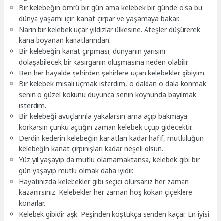
Bir kelebeğin ömrü bir gün ama kelebek bir günde olsa bu
dünya yaşamı için kanat çırpar ve yaşamaya bakar.
Narin bir kelebek uçar yıldızlar ülkesine. Ateşler düşürerek
kana boyanan kanatlarından.
Bir kelebeğin kanat çırpması, dünyanın yarısını
dolaşabilecek bir kasırganın oluşmasına neden olabilir.
Ben her hayalde şehirden şehirlere uçan kelebekler gibiyim.
Bir kelebek misali uçmak isterdim, o daldan o dala konmak
senin o güzel kokunu duyunca senin koynunda bayılmak
isterdim.
Bir kelebeği avuçlarınla yakalarsın ama açıp bakmaya
korkarsın çünkü açtığın zaman kelebek uçup gidecektir.
Derdin kederin kelebeğin kanatları kadar hafif, mutluluğun
kelebeğin kanat çırpınışları kadar neşeli olsun.
Yüz yıl yaşayıp da mutlu olamamaktansa, kelebek gibi bir
gün yaşayıp mutlu olmak daha iyidir.
Hayatınızda kelebekler gibi seçici olursanız her zaman
kazanırsınız. Kelebekler her zaman hoş kokan çiçeklere
konarlar.
Kelebek gibidir aşk. Peşinden koştukça senden kaçar. En iyisi