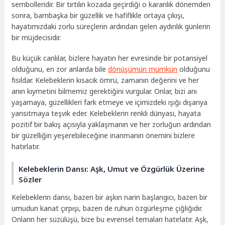
sembolleridir. Bir tırtılın kozada geçirdiği o karanlık dönemden
sonra, bambaşka bir güzellik ve hafiflikle ortaya çıkışı,
hayatımızdaki zorlu süreçlerin ardından gelen aydınlık günlerin
bir müjdecisidir.
Bu küçük canlılar, bizlere hayatın her evresinde bir potansiyel
olduğunu, en zor anlarda bile
dönüşümün mümkün
olduğunu
fısıldar. Kelebeklerin kısacık ömrü, zamanın değerini ve her
anın kıymetini bilmemiz gerektiğini vurgular. Onlar, bizi anı
yaşamaya, güzellikleri fark etmeye ve içimizdeki ışığı dışarıya
yansıtmaya teşvik eder. Kelebeklerin renkli dünyası, hayata
pozitif bir bakış açısıyla yaklaşmanın ve her zorluğun ardından
bir güzelliğin yeşerebileceğine inanmanın önemini bizlere
hatırlatır.
Kelebeklerin Dansı: Aşk, Umut ve Özgürlük Üzerine
Sözler
Kelebeklerin dansı, bazen bir aşkın narin başlangıcı, bazen bir
umudun kanat çırpışı, bazen de ruhun özgürleşme çığlığıdır.
Onların her süzülüşü, bize bu evrensel temaları hatırlatır. Aşk,