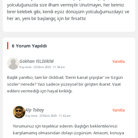
yolculuğunuzda size ilham vermiştir. Unutmayın, her birimiz
birer kelebek gibi, kendi eşsiz dönüşüm yolculuğumuzdayız ve
her an, yeni bir başlangıç için bir fırsattır.
6 Yorum Yapıldı
Gökhan YILDIRIM
Yanıtla
9 ay önce
- 23 Ekim 2025 - 11:34 am
Başlık yanıltıcı, tam bir clickbait. ‘Derin kanat çırpışlar’ ve ‘özgün
sözler’ nerede? Yazı sadece yüzeysel bir girişten ibaret. Vaat
edileni vermediği için hayal kırıklığı.
Alp Tobay
Yanıtla
9 ay önce
- 23 Ekim 2025 - 11:42 am
Yorumunuz için teşekkür ederim. Başlığın beklentilerinizi
karşılamamış olmasından dolayı üzgünüm. Amacım, konuya