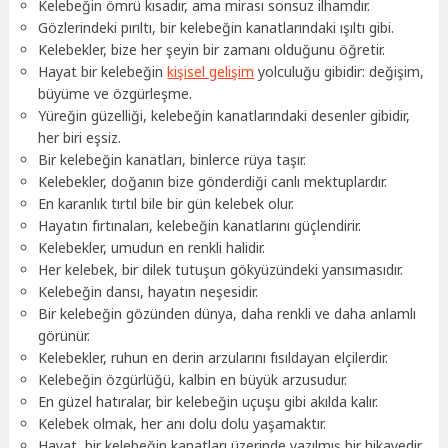
Kelebeğin ömrü kısadır, ama mirası sonsuz ilhamdır.
Gözlerindeki pırıltı, bir kelebeğin kanatlarındaki ışıltı gibi.
Kelebekler, bize her şeyin bir zamanı olduğunu öğretir.
Hayat bir kelebeğin
kişisel gelişim
yolculuğu gibidir: değişim,
büyüme ve özgürleşme.
Yüreğin güzelliği, kelebeğin kanatlarındaki desenler gibidir,
her biri eşsiz.
Bir kelebeğin kanatları, binlerce rüya taşır.
Kelebekler, doğanın bize gönderdiği canlı mektuplardır.
En karanlık tırtıl bile bir gün kelebek olur.
Hayatın fırtınaları, kelebeğin kanatlarını güçlendirir.
Kelebekler, umudun en renkli halidir.
Her kelebek, bir dilek tutuşun gökyüzündeki yansımasıdır.
Kelebeğin dansı, hayatın neşesidir.
Bir kelebeğin gözünden dünya, daha renkli ve daha anlamlı
görünür.
Kelebekler, ruhun en derin arzularını fısıldayan elçilerdir.
Kelebeğin özgürlüğü, kalbin en büyük arzusudur.
En güzel hatıralar, bir kelebeğin uçuşu gibi akılda kalır.
Kelebek olmak, her anı dolu dolu yaşamaktır.
Hayat, bir kelebeğin kanatları üzerinde yazılmış bir hikayedir.