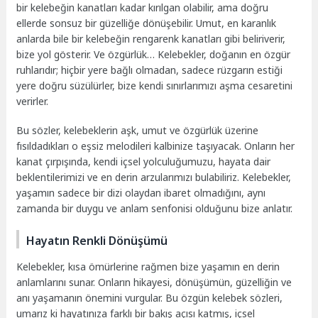
bir kelebeğin kanatları kadar kırılgan olabilir, ama doğru
ellerde sonsuz bir güzelliğe dönüşebilir. Umut, en karanlık
anlarda bile bir kelebeğin rengarenk kanatları gibi beliriverir,
bize yol gösterir. Ve özgürlük… Kelebekler, doğanın en özgür
ruhlarıdır; hiçbir yere bağlı olmadan, sadece rüzgarın estiği
yere doğru süzülürler, bize kendi sınırlarımızı aşma cesaretini
verirler.
Bu sözler, kelebeklerin aşk, umut ve özgürlük üzerine
fısıldadıkları o eşsiz melodileri kalbinize taşıyacak. Onların her
kanat çırpışında, kendi içsel yolculuğumuzu, hayata dair
beklentilerimizi ve en derin arzularımızı bulabiliriz. Kelebekler,
yaşamın sadece bir dizi olaydan ibaret olmadığını, aynı
zamanda bir duygu ve anlam senfonisi olduğunu bize anlatır.
Hayatın Renkli Dönüşümü
Kelebekler, kısa ömürlerine rağmen bize yaşamın en derin
anlamlarını sunar. Onların hikayesi, dönüşümün, güzelliğin ve
anı yaşamanın önemini vurgular. Bu özgün kelebek sözleri,
umarız ki hayatınıza farklı bir bakış açısı katmış, içsel