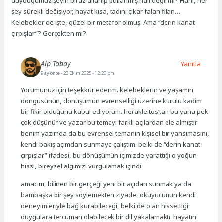
duyduğumuz şeyin biraz allanıp pullanmış hali değil mi? Hani, her
şey sürekli değişiyor, hayat kısa, tadını çıkar falan filan…
Kelebekler de işte, güzel bir metafor olmuş. Ama “derin kanat
çırpışlar”? Gerçekten mi?
Alp Tobay
Yanıtla
9 ay önce
- 23 Ekim 2025 - 12:20 pm
Yorumunuz için teşekkür ederim. kelebeklerin ve yaşamın
döngüsünün, dönüşümün evrenselliği üzerine kurulu kadim
bir fikir olduğunu kabul ediyorum. herakleitos’tan bu yana pek
çok düşünür ve yazar bu temayı farklı açılardan ele almıştır.
benim yazımda da bu evrensel temanın kişisel bir yansımasını,
kendi bakış açımdan sunmaya çalıştım. belki de “derin kanat
çırpışlar” ifadesi, bu dönüşümün içimizde yarattığı o yoğun
hissi, bireysel algımızı vurgulamak içindi.
amacım, bilinen bir gerçeği yeni bir açıdan sunmak ya da
bambaşka bir şey söylemekten ziyade, okuyucunun kendi
deneyimleriyle bağ kurabileceği, belki de o an hissettiği
duygulara tercüman olabilecek bir dil yakalamaktı. hayatın