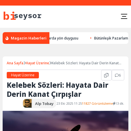
Magazin Haberleri
ek yön bulması, hayvanlarda yön duygusu
Bütünleşik Pazarlama: Markala
Ana Sayfa
Hayat Üzerine
Kelebek Sözleri: Hayata Dair Derin Kanat
Çırpışlar
Hayat Üzerine
6
Kelebek Sözleri: Hayata Dair
Derin Kanat Çırpışlar
Alp Tobay
23 Eki 2025 11:25
11827 Görüntüleme
13 dk.