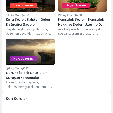
Hayat Üzerine
Hayat Üzerine
9 Ay Önce
2626
9 Ay Önce
6531
Kırıcı Sözler: Kalpten Gelen
Komşuluk Sözleri: Komşuluk
En İncitici İfadeler
Hakkı ve Değeri Üzerine Özlü
Hayatın inişli çıkışlı yollarında,
Aile bağlarından sonra en yakın
İfadeler
bazen en sevdiklerimizden bile
sosyal çevremizi oluşturan
beklemediğimiz darbeler alırız. Bu
komşuluk ilişkileri, toplumsal
darbelerin ardından
dokunun temel taşlarından
hissettiğimiz...
biridir....
Hayat Üzerine
9 Ay Önce
322
Gurur Sözleri: Onurlu Bir
Duruşun Yansımaları
İnsanlık tarihi boyunca, gurur
kelimesi hem yüceltilen hem de
eleştirilen bir duygu olarak
karşımıza çıkmıştır....
Son Sorular