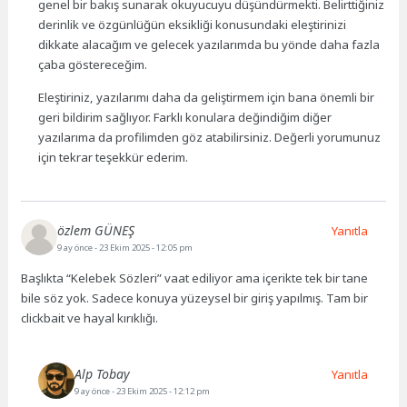
genel bir bakış sunarak okuyucuyu düşündürmekti. Belirttiğiniz
derinlik ve özgünlüğün eksikliği konusundaki eleştirinizi
dikkate alacağım ve gelecek yazılarımda bu yönde daha fazla
çaba göstereceğim.
Eleştiriniz, yazılarımı daha da geliştirmem için bana önemli bir
geri bildirim sağlıyor. Farklı konulara değindiğim diğer
yazılarıma da profilimden göz atabilirsiniz. Değerli yorumunuz
için tekrar teşekkür ederim.
özlem GÜNEŞ
Yanıtla
9 ay önce
- 23 Ekim 2025 - 12:05 pm
Başlıkta “Kelebek Sözleri” vaat ediliyor ama içerikte tek bir tane
bile söz yok. Sadece konuya yüzeysel bir giriş yapılmış. Tam bir
clickbait ve hayal kırıklığı.
Alp Tobay
Yanıtla
9 ay önce
- 23 Ekim 2025 - 12:12 pm