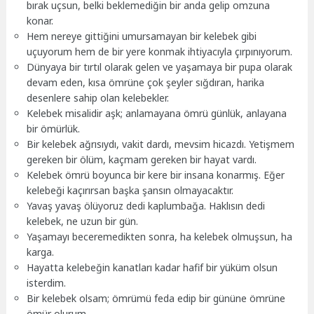
bırak uçsun, belki beklemediğin bir anda gelip omzuna
konar.
Hem nereye gittiğini umursamayan bir kelebek gibi
uçuyorum hem de bir yere konmak ihtiyacıyla çırpınıyorum.
Dünyaya bir tırtıl olarak gelen ve yaşamaya bir pupa olarak
devam eden, kısa ömrüne çok şeyler sığdıran, harika
desenlere sahip olan kelebekler.
Kelebek misalidir aşk; anlamayana ömrü günlük, anlayana
bir ömürlük.
Bir kelebek ağrısıydı, vakit dardı, mevsim hicazdı. Yetişmem
gereken bir ölüm, kaçmam gereken bir hayat vardı.
Kelebek ömrü boyunca bir kere bir insana konarmış. Eğer
kelebeği kaçırırsan başka şansın olmayacaktır.
Yavaş yavaş ölüyoruz dedi kaplumbağa. Haklısın dedi
kelebek, ne uzun bir gün.
Yaşamayı beceremedikten sonra, ha kelebek olmuşsun, ha
karga.
Hayatta kelebeğin kanatları kadar hafif bir yüküm olsun
isterdim.
Bir kelebek olsam; ömrümü feda edip bir gününe ömrüne
ömür olurum.