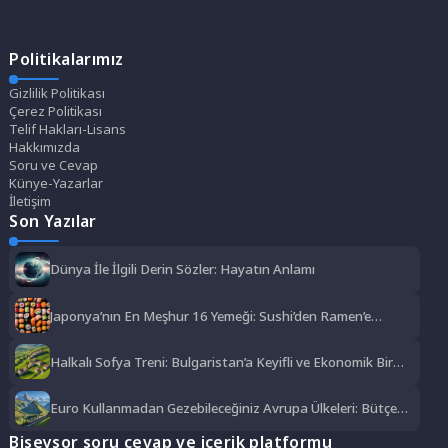
Politikalarımız
Gizlilik Politikası
Çerez Politikası
Telif Hakları-Lisans
Hakkımızda
Soru ve Cevap
Künye-Yazarlar
İletişim
Son Yazılar
Dünya İle İlgili Derin Sözler: Hayatın Anlamı
Japonya’nın En Meşhur 16 Yemeği: Sushi’den Ramen’e
Lezzet Şöleni
Halkalı Sofya Treni: Bulgaristan’a Keyifli ve Ekonomik Bir
Yolculuk
Euro Kullanmadan Gezebileceğiniz Avrupa Ülkeleri: Bütçe
Dostu Rotalar
Biseysor soru cevap ve içerik platformu