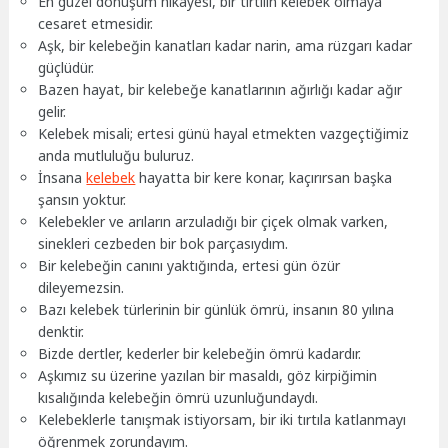
En güzel dönüşüm hikayesi, bir tırtılın kelebek olmaya
cesaret etmesidir.
Aşk, bir kelebeğin kanatları kadar narin, ama rüzgarı kadar
güçlüdür.
Bazen hayat, bir kelebeğe kanatlarının ağırlığı kadar ağır
gelir.
Kelebek misali; ertesi günü hayal etmekten vazgeçtiğimiz
anda mutluluğu buluruz.
İnsana
kelebek
hayatta bir kere konar, kaçırırsan başka
şansın yoktur.
Kelebekler ve arıların arzuladığı bir çiçek olmak varken,
sinekleri cezbeden bir bok parçasıydım.
Bir kelebeğin canını yaktığında, ertesi gün özür
dileyemezsin.
Bazı kelebek türlerinin bir günlük ömrü, insanın 80 yılına
denktir.
Bizde dertler, kederler bir kelebeğin ömrü kadardır.
Aşkımız su üzerine yazılan bir masaldı, göz kirpiğimin
kısalığında kelebeğin ömrü uzunluğundaydı.
Kelebeklerle tanışmak istiyorsam, bir iki tırtıla katlanmayı
öğrenmek zorundayım.