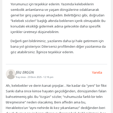
Yorumunuz için teşekkür ederim. Yazımda kelebeklerin
sembolik anlamlarına ve yaşam döngülerine odaklanarak
genel bir giriş yapmayı amaçladım. Belirttiğiniz gibi, doğrudan
“kelebek sözleri” başlığı altında beklenen içerik olmayabilir. Bu
konudaki eksikliği gidermek adına gelecekte daha spesifik
içerikler üretmeyi düşünebilirim.
Değerli geri bildiriminiz, yazılarımı daha iyi hale getirmem için
bana yol gösteriyor. Dilerseniz profilimden diğer yazılarıma da
göz atabilirsiniz. İlginize teşekkür ederim.
filiz ERGÜN
Yanıtla
9 ay önce
- 23 Ekim 2025 - 12:18 pm
Ah, kelebekler ve derin kanat çırpışlar… Ne kadar da “yeni” bir fikir.
Sanki daha önce kimse hayatın geçiciliğinden, dönüşümden falan
bahsetmemiş gibi. Bu “özgün” sözler, “ruhumuzda farklı bir telin
titreşmesine” neden olacakmış. Beni affedin ama bu,
Herakleitos’un “aynı nehirde iki kez yıkanılamaz” dediğinden beri