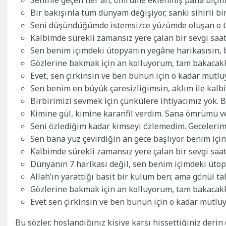
Bir bakışınla tüm dünyam değişiyor, sanki sihirli bi
Seni düşündüğümde istemsizce yüzümde oluşan o t
Kalbimde sürekli zamansız yere çalan bir sevgi sa
Sen benim içimdeki ütopyanın yegâne harikasısın, b
Gözlerine bakmak için an kolluyorum, tam bakacakk
Evet, sen çirkinsin ve ben bunun için o kadar mutl
Sen benim en büyük çaresizliğimsin, aklım ile kalbi
Birbirimizi sevmek için çünkülere ihtiyacımız yok. B
Kimine gül, kimine karanfil verdim. Sana ömrümü v
Seni özlediğim kadar kimseyi özlemedim. Gecelerim 
Sen bana yüz çevirdiğin an gece başlıyor benim içi
Kalbimde sürekli zamansız yere çalan bir sevgi sa
Dünyanın 7 harikası değil, sen benim içimdeki ütop
Allah’ın yarattığı basit bir kulum ben; ama gönül ta
Gözlerine bakmak için an kolluyorum, tam bakacakk
Evet sen çirkinsin ve ben bunun için o kadar mutlu
Bu sözler, hoşlandığınız kişiye karşı hissettiğiniz deri