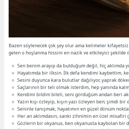
Bazen söylenecek çok şey olur ama kelimeler kifayetsiz k
gelen o hoşlanma hissini en nazik ve etkileyici şekilde
Sen benim arayıp da bulduğum değil, hiç aklımda 
Hayatımda bir ilksin. İlk defa kendimi kaybettim,
Sesini duyunca kara bulutlar dağılıyor, yaprak döken 
Saçlarının bir teli olmak isterdim, hep yanında kalm
Kendimi bildim bileli, seni gördüğüm andan beri ak
Yazın kışı özleyip, kışın yazı özleyen ben; şimdi bi
Seninle tanışmak, hayatımın en güzel dönüm noktas
Her an aklımdasın, sanki zihnimin en özel misafiri g
Gözlerin bir okyanus, ben okyanusta kaybolan bir d