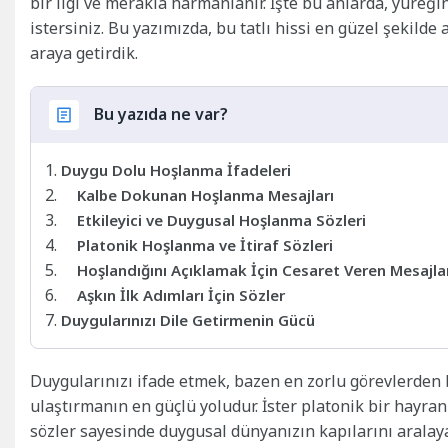
bir ilgi ve merakla harmanlanır. İşte bu anlarda, yüreğ
istersiniz. Bu yazımızda, bu tatlı hissi en güzel şekild
araya getirdik.
Bu yazıda ne var?
Duygu Dolu Hoşlanma İfadeleri
Kalbe Dokunan Hoşlanma Mesajları
Etkileyici ve Duygusal Hoşlanma Sözleri
Platonik Hoşlanma ve İtiraf Sözleri
Hoşlandığını Açıklamak İçin Cesaret Veren Mesajla
Aşkın İlk Adımları İçin Sözler
Duygularınızı Dile Getirmenin Gücü
Duygularınızı ifade etmek, bazen en zorlu görevlerden bir
ulaştırmanın en güçlü yoludur. İster platonik bir hayranlı
sözler sayesinde duygusal dünyanızın kapılarını aralaya