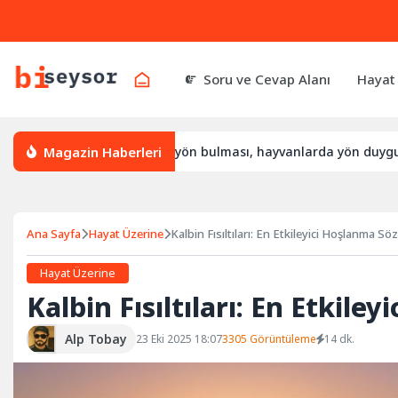
Soru ve Cevap Alanı
Hayat
Magazin Haberleri
l yön bulur, leylek yön bulması, hayvanlarda yön duygusu
Ana Sayfa
Hayat Üzerine
Kalbin Fısıltıları: En Etkileyici Hoşlanma Söz
Hayat Üzerine
Kalbin Fısıltıları: En Etkile
Alp Tobay
23 Eki 2025 18:07
3305 Görüntüleme
14 dk.