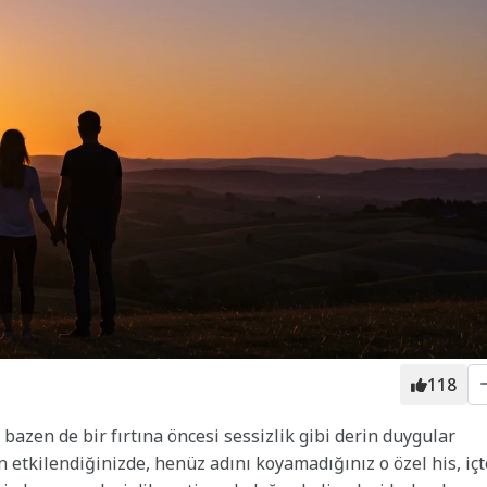
118
, bazen de bir fırtına öncesi sessizlik gibi derin duygular
en etkilendiğinizde, henüz adını koyamadığınız o özel his, iç