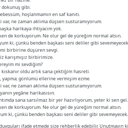
r dokunuş gibi.
ebessüm, hoşlanmamın en saf kanıtı.
ati var, ne zaman aklıma düşsen susturamıyorum.
aşka harikaya ihtiyacım yok.
en de korkuyorum. Ne olur gel de yüreğim normal atsın.
uyum ki, çünkü benden başkası seni deliler gibi sevemeyecek
mi birbirine düşüren sevgi.
iz karışmışız birbirimize.
ereyim mi sevdiğim?
kıskanır oldu artık sana çektiğim hasreti.
n, yapma; gönlümü ellerine vermişim ezme.
ati var, ne zaman aklıma düşsen susturamıyorum.
yanın yegâne harikasısın.
htımda sana sarsılmaz bir yer hazırlıyorum, yeter ki sen gel.
en de korkuyorum. Ne olur gel de yüreğim normal atsın.
yum ki, çünkü benden başkası seni deliler gibi sevemeyecek.
n duyguları ifade etmede size rehberlik edebilir. Unutmayın k