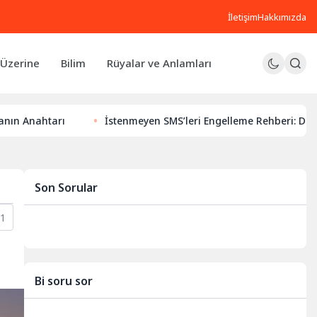
İletişim
Hakkımızda
Üzerine
Bilim
Rüyalar ve Anlamları
rı
İstenmeyen SMS’leri Engelleme Rehberi: Dijital Huzurun
Son Sorular
11
Bi soru sor