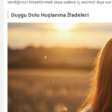
verdiğinizi hissettirmek veya sadece iç sesinizi dışa vu
Duygu Dolu Hoşlanma İfadeleri