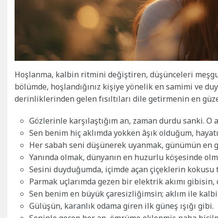
Hoşlanma, kalbin ritmini değiştiren, düşünceleri meşgul
bölümde, hoşlandığınız kişiye yönelik en samimi ve duyg
derinliklerinden gelen fısıltıları dile getirmenin en güze
Gözlerinle karşılaştığım an, zaman durdu sanki. O a
Sen benim hiç aklımda yokken âşık olduğum, hayatı
Her sabah seni düşünerek uyanmak, günümün en gü
Yanında olmak, dünyanın en huzurlu köşesinde olma
Sesini duyduğumda, içimde açan çiçeklerin kokusu 
Parmak uçlarımda gezen bir elektrik akımı gibisin
Sen benim en büyük çaresizliğimsin; aklım ile kalbi
Gülüşün, karanlık odama giren ilk güneş ışığı gibi.
Seninle geçen her an, ömrüme eklenmiş paha biçilm