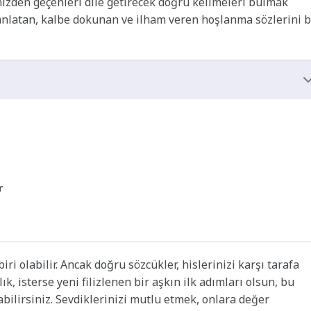
inizden geçenleri dile getirecek doğru kelimeleri bulmak
e anlatan, kalbe dokunan ve ilham veren hoşlanma sözlerini b
r
i olabilir. Ancak doğru sözcükler, hislerinizi karşı tarafa
k, isterse yeni filizlenen bir aşkın ilk adımları olsun, bu
bilirsiniz. Sevdiklerinizi mutlu etmek, onlara değer