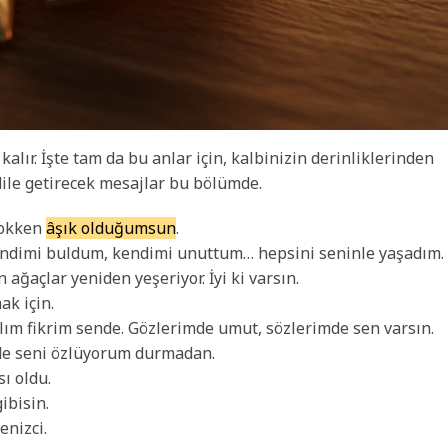
alır. İşte tam da bu anlar için, kalbinizin derinliklerinden
 dile getirecek mesajlar bu bölümde.
yokken
âşık olduğumsun
.
 kendimi buldum, kendimi unuttum… hepsini seninle yaşadım.
ağaçlar yeniden yeşeriyor. İyi ki varsın.
ak için.
lım fikrim sende. Gözlerimde umut, sözlerimde sen varsın.
r de seni özlüyorum durmadan.
ı oldu.
ibisin.
enizci.