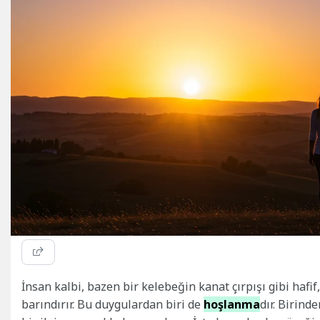
İnsan kalbi, bazen bir kelebeğin kanat çırpışı gibi hafif
barındırır. Bu duygulardan biri de
hoşlanma
dır. Birind