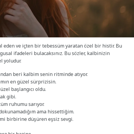
 eden ve içten bir tebessüm yaratan özel bir histir. Bu
usal ifadeleri bulacaksınız. Bu sözler, kalbinizin
l yoludur.
ndan beri kalbim senin ritminde atıyor.
mın en güzel sürprizisin.
zel başlangıcı oldu.
k gibi.
tüm ruhumu sarıyor.
, dokunamadığım ama hissettiğim.
mi birbirine düşüren eşsiz sevgi.
ez bir hazine.