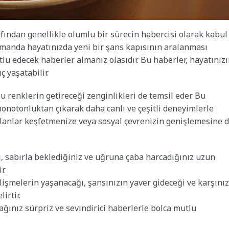
fından genellikle olumlu bir sürecin habercisi olarak kabul
 zamanda hayatınızda yeni bir şans kapısının aralanması
lu edecek haberler almanız olasıdır. Bu haberler, hayatınız
 yaşatabilir.
 renklerin getireceği zenginlikleri de temsil eder. Bu
onotonluktan çıkarak daha canlı ve çeşitli deneyimlerle
i alanlar keşfetmenize veya sosyal çevrenizin genişlemesine 
 sabırla beklediğiniz ve uğruna çaba harcadığınız uzun
r.
işmelerin yaşanacağı, şansınızın yaver gideceği ve karşını
irtir.
ğınız sürpriz ve sevindirici haberlerle bolca mutlu