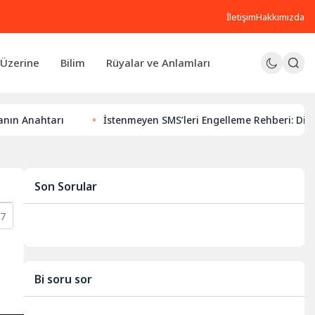
İletişim
Hakkımızda
Üzerine
Bilim
Rüyalar ve Anlamları
tarı
İstenmeyen SMS’leri Engelleme Rehberi: Dijital Huzu
Son Sorular
7
Bi soru sor