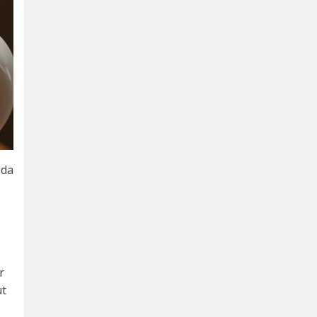
zda
r
ut