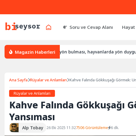
Soru ve Cevap Alanı
Hayat
Magazin Haberleri
asıl yön bulur, leylek yön bulması, hayvanlarda yön duygusu
Ana Sayfa
Rüyalar ve Anlamları
Kahve Falında Gökkuşağı Görmek: Um
Rüyalar ve Anlamları
Kahve Falında Gökkuşağı G
Yansıması
Alp Tobay
26 Eki 2025 11:32
7506 Görüntüleme
6 dk.