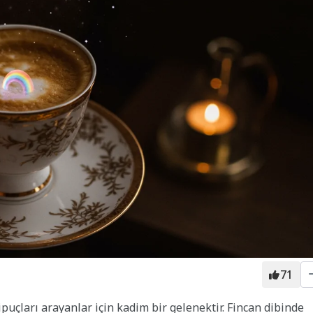
71
ipuçları arayanlar için kadim bir gelenektir. Fincan dibinde