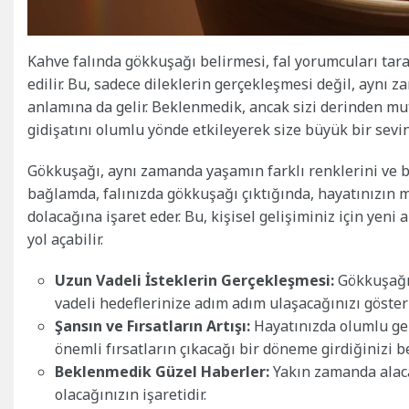
Kahve falında gökkuşağı belirmesi, fal yorumcuları tara
edilir. Bu, sadece dileklerin gerçekleşmesi değil, aynı
anlamına da gelir. Beklenmedik, ancak sizi derinden mut
gidişatını olumlu yönde etkileyerek size büyük bir sevinç
Gökkuşağı, aynı zamanda yaşamın farklı renklerini ve bu
bağlamda, falınızda gökkuşağı çıktığında, hayatınızın m
dolacağına işaret eder. Bu, kişisel gelişiminiz için yen
yol açabilir.
Uzun Vadeli İsteklerin Gerçekleşmesi:
Gökkuşağı,
vadeli hedeflerinize adım adım ulaşacağınızı gösteri
Şansın ve Fırsatların Artışı:
Hayatınızda olumlu gel
önemli fırsatların çıkacağı bir döneme girdiğinizi bel
Beklenmedik Güzel Haberler:
Yakın zamanda alaca
olacağınızın işaretidir.