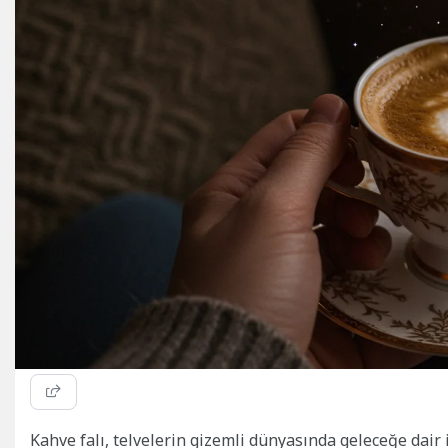
Kahve falı, telvelerin gizemli dünyasında geleceğe dair 