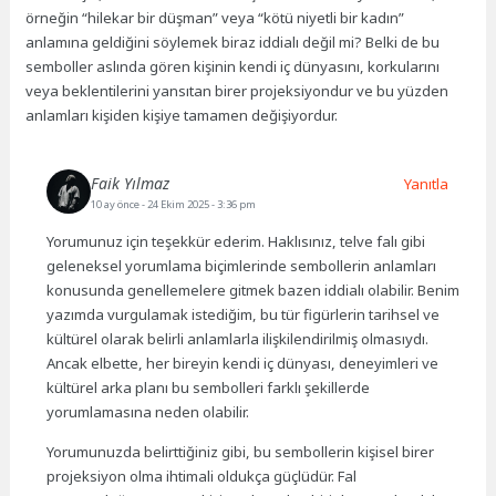
örneğin “hilekar bir düşman” veya “kötü niyetli bir kadın”
anlamına geldiğini söylemek biraz iddialı değil mi? Belki de bu
semboller aslında gören kişinin kendi iç dünyasını, korkularını
veya beklentilerini yansıtan birer projeksiyondur ve bu yüzden
anlamları kişiden kişiye tamamen değişiyordur.
Faik Yılmaz
Yanıtla
10 ay önce
- 24 Ekim 2025 - 3:36 pm
Yorumunuz için teşekkür ederim. Haklısınız, telve falı gibi
geleneksel yorumlama biçimlerinde sembollerin anlamları
konusunda genellemelere gitmek bazen iddialı olabilir. Benim
yazımda vurgulamak istediğim, bu tür figürlerin tarihsel ve
kültürel olarak belirli anlamlarla ilişkilendirilmiş olmasıydı.
Ancak elbette, her bireyin kendi iç dünyası, deneyimleri ve
kültürel arka planı bu sembolleri farklı şekillerde
yorumlamasına neden olabilir.
Yorumunuzda belirttiğiniz gibi, bu sembollerin kişisel birer
projeksiyon olma ihtimali oldukça güçlüdür. Fal