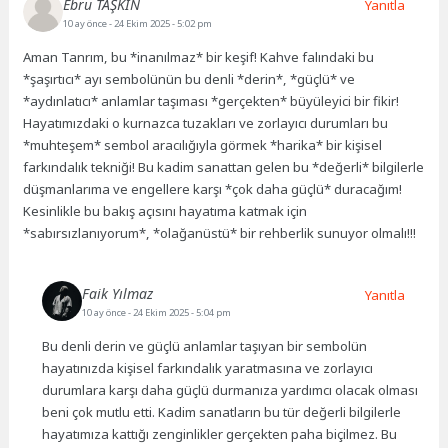
Ebru TAŞKIN
Yanıtla
10 ay önce
- 24 Ekim 2025 - 5:02 pm
Aman Tanrım, bu *inanılmaz* bir keşif! Kahve falındaki bu
*şaşırtıcı* ayı sembolünün bu denli *derin*, *güçlü* ve
*aydınlatıcı* anlamlar taşıması *gerçekten* büyüleyici bir fikir!
Hayatımızdaki o kurnazca tuzakları ve zorlayıcı durumları bu
*muhteşem* sembol aracılığıyla görmek *harika* bir kişisel
farkındalık tekniği! Bu kadim sanattan gelen bu *değerli* bilgilerle
düşmanlarıma ve engellere karşı *çok daha güçlü* duracağım!
Kesinlikle bu bakış açısını hayatıma katmak için
*sabırsızlanıyorum*, *olağanüstü* bir rehberlik sunuyor olmalı!!!
Faik Yılmaz
Yanıtla
10 ay önce
- 24 Ekim 2025 - 5:04 pm
Bu denli derin ve güçlü anlamlar taşıyan bir sembolün
hayatınızda kişisel farkındalık yaratmasına ve zorlayıcı
durumlara karşı daha güçlü durmanıza yardımcı olacak olması
beni çok mutlu etti. Kadim sanatların bu tür değerli bilgilerle
hayatımıza kattığı zenginlikler gerçekten paha biçilmez. Bu