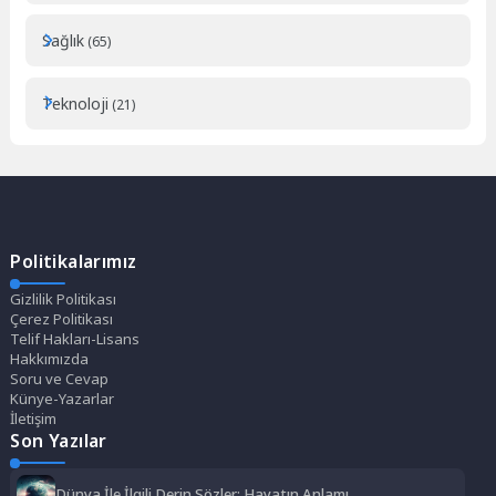
Sağlık
(65)
Teknoloji
(21)
Politikalarımız
Gizlilik Politikası
Çerez Politikası
Telif Hakları-Lisans
Hakkımızda
Soru ve Cevap
Künye-Yazarlar
İletişim
Son Yazılar
Dünya İle İlgili Derin Sözler: Hayatın Anlamı