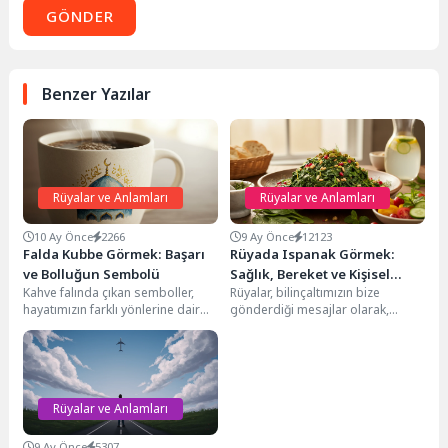
GÖNDER
Benzer Yazılar
Rüyalar ve Anlamları
Rüyalar ve Anlamları
10 Ay Önce
2266
9 Ay Önce
12123
Falda Kubbe Görmek: Başarı
Rüyada Ispanak Görmek:
ve Bolluğun Sembolü
Sağlık, Bereket ve Kişisel
Kahve falında çıkan semboller,
Rüyalar, bilinçaltımızın bize
Gelişim Anlamları
hayatımızın farklı yönlerine dair
gönderdiği mesajlar olarak,
ipuçları sunar. Bu gizemli
hayatımızdaki gizli kalmış arzuları,
işaretlerden biri de...
korkuları ve potansiyelleri
aydınlatır. Bu...
Rüyalar ve Anlamları
9 Ay Önce
5307