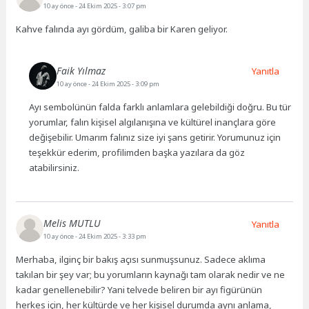
10 ay önce
- 24 Ekim 2025 - 3:07 pm
Kahve falında ayı gördüm, galiba bir Karen geliyor.
Faik Yılmaz
Yanıtla
10 ay önce
- 24 Ekim 2025 - 3:09 pm
Ayı sembolünün falda farklı anlamlara gelebildiği doğru. Bu tür
yorumlar, falın kişisel algılanışına ve kültürel inançlara göre
değişebilir. Umarım falınız size iyi şans getirir. Yorumunuz için
teşekkür ederim, profilimden başka yazılara da göz
atabilirsiniz.
Melis MUTLU
Yanıtla
10 ay önce
- 24 Ekim 2025 - 3:33 pm
Merhaba, ilginç bir bakış açısı sunmuşsunuz. Sadece aklıma
takılan bir şey var; bu yorumların kaynağı tam olarak nedir ve ne
kadar genellenebilir? Yani telvede beliren bir ayı figürünün
herkes için, her kültürde ve her kişisel durumda aynı anlama,