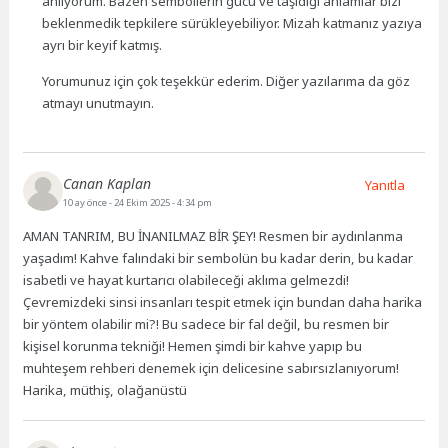
anlıyorum. Bazen sembollerin gücü ve taşıdığı anlamlar bizi
beklenmedik tepkilere sürükleyebiliyor. Mizah katmanız yazıya
ayrı bir keyif katmış.
Yorumunuz için çok teşekkür ederim. Diğer yazılarıma da göz
atmayı unutmayın.
Canan Kaplan
Yanıtla
10 ay önce
- 24 Ekim 2025 - 4:34 pm
AMAN TANRIM, BU İNANILMAZ BİR ŞEY! Resmen bir aydınlanma
yaşadım! Kahve falındaki bir sembolün bu kadar derin, bu kadar
isabetli ve hayat kurtarıcı olabileceği aklıma gelmezdi!
Çevremizdeki sinsi insanları tespit etmek için bundan daha harika
bir yöntem olabilir mi?! Bu sadece bir fal değil, bu resmen bir
kişisel korunma tekniği! Hemen şimdi bir kahve yapıp bu
muhteşem rehberi denemek için delicesine sabırsızlanıyorum!
Harika, müthiş, olağanüstü