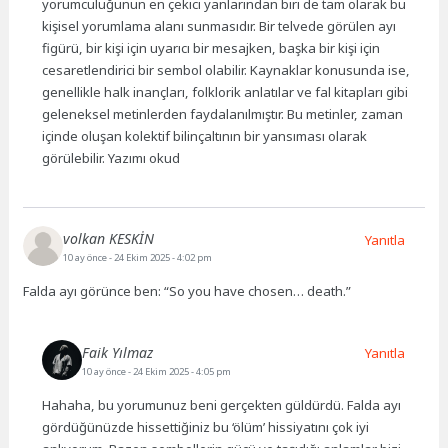
yorumculuğunun en çekici yanlarından biri de tam olarak bu
kişisel yorumlama alanı sunmasıdır. Bir telvede görülen ayı
figürü, bir kişi için uyarıcı bir mesajken, başka bir kişi için
cesaretlendirici bir sembol olabilir. Kaynaklar konusunda ise,
genellikle halk inançları, folklorik anlatılar ve fal kitapları gibi
geleneksel metinlerden faydalanılmıştır. Bu metinler, zaman
içinde oluşan kolektif bilinçaltının bir yansıması olarak
görülebilir. Yazımı okud
volkan KESKİN
Yanıtla
10 ay önce
- 24 Ekim 2025 - 4:02 pm
Falda ayı görünce ben: “So you have chosen… death.”
Faik Yılmaz
Yanıtla
10 ay önce
- 24 Ekim 2025 - 4:05 pm
Hahaha, bu yorumunuz beni gerçekten güldürdü. Falda ayı
gördüğünüzde hissettiğiniz bu ‘ölüm’ hissiyatını çok iyi