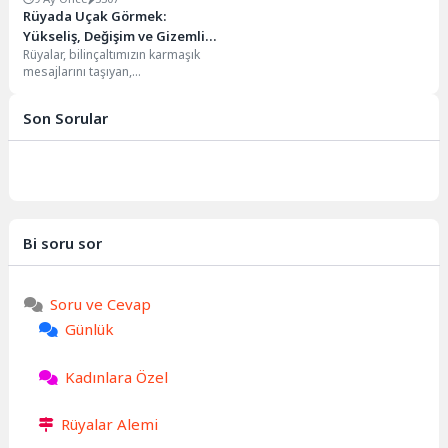
Rüyada Uçak Görmek:
Yükseliş, Değişim ve Gizemli
Rüyalar, bilinçaltımızın karmaşık
Anlamları
mesajlarını taşıyan,
anlamlandırılması yüzyıllardır
merak konusu olmuş gizemli
Son Sorular
deneyimlerdir. Özellikle rüyada
uçak...
Bi soru sor
Soru ve Cevap
Günlük
Kadınlara Özel
Rüyalar Alemi