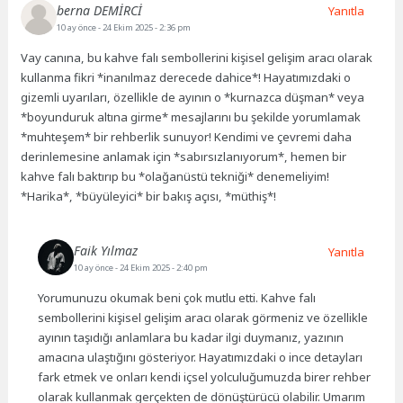
berna DEMİRCİ
Yanıtla
10 ay önce
- 24 Ekim 2025 - 2:36 pm
Vay canına, bu kahve falı sembollerini kişisel gelişim aracı olarak
kullanma fikri *inanılmaz derecede dahice*! Hayatımızdaki o
gizemli uyarıları, özellikle de ayının o *kurnazca düşman* veya
*boyunduruk altına girme* mesajlarını bu şekilde yorumlamak
*muhteşem* bir rehberlik sunuyor! Kendimi ve çevremi daha
derinlemesine anlamak için *sabırsızlanıyorum*, hemen bir
kahve falı baktırıp bu *olağanüstü tekniği* denemeliyim!
*Harika*, *büyüleyici* bir bakış açısı, *müthiş*!
Faik Yılmaz
Yanıtla
10 ay önce
- 24 Ekim 2025 - 2:40 pm
Yorumunuzu okumak beni çok mutlu etti. Kahve falı
sembollerini kişisel gelişim aracı olarak görmeniz ve özellikle
ayının taşıdığı anlamlara bu kadar ilgi duymanız, yazının
amacına ulaştığını gösteriyor. Hayatımızdaki o ince detayları
fark etmek ve onları kendi içsel yolculuğumuzda birer rehber
olarak kullanmak gerçekten de dönüştürücü olabilir. Umarım