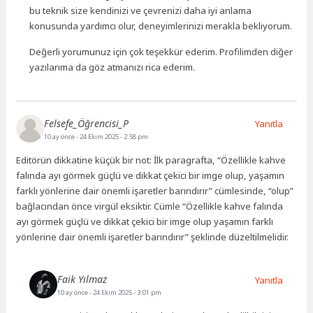
bu teknik size kendinizi ve çevrenizi daha iyi anlama
konusunda yardımcı olur, deneyimlerinizi merakla bekliyorum.
Değerli yorumunuz için çok teşekkür ederim. Profilimden diğer
yazılarıma da göz atmanızı rica ederim.
Felsefe_Öğrencisi_P
Yanıtla
10 ay önce
- 24 Ekim 2025 - 2:58 pm
Editörün dikkatine küçük bir not: İlk paragrafta, “Özellikle kahve
falında ayı görmek güçlü ve dikkat çekici bir imge olup, yaşamın
farklı yönlerine dair önemli işaretler barındırır” cümlesinde, “olup”
bağlacından önce virgül eksiktir. Cümle “Özellikle kahve falında
ayı görmek güçlü ve dikkat çekici bir imge olup yaşamın farklı
yönlerine dair önemli işaretler barındırır” şeklinde düzeltilmelidir.
Faik Yılmaz
Yanıtla
10 ay önce
- 24 Ekim 2025 - 3:01 pm