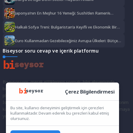
Japonya’nın En Meşhur 16 Yemeği: Sushi’den Ramen’e
Lezzet Şöleni
Halkalı Sofya Treni: Bulgaristan’a Keyifli ve Ekonomik Bir
Yolculuk
Euro Kullanmadan Gezebileceğiniz Avrupa Ülkeleri: Bütçe
Dostu Rotalar
Biseysor soru cevap ve içerik platformu
Biseysor.com, merak ettiklerinizi sormak, bilgi alışverişinde
bulunmak ve fikirlerinizi paylaşmak için bir araya geldiğimiz bir
Çerez Bilgilendirmesi
platformdur.
İster kayıtlı bir kullanıcı olarak topluluğumuza katılın, ister anonim
Bu site, kullanıcı deneyimini geliştirmek için çerezleri
kalarak sorularınızı yöneltin; burada her türlü soruya ve tartışmaya
kullanmaktadır. Devam ederek bu çerezleri kabul etmiş
yer var. Bilgiyi keşfetmek ve paylaşmak için bize katılın!
olursunuz.