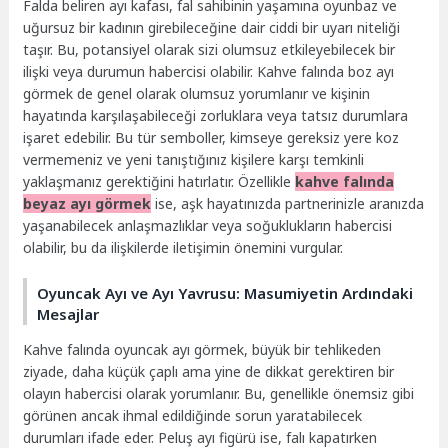
Falda beliren ayı kafası, fal sahibinin yaşamına oyunbaz ve
uğursuz bir kadının girebileceğine dair ciddi bir uyarı niteliği
taşır. Bu, potansiyel olarak sizi olumsuz etkileyebilecek bir
ilişki veya durumun habercisi olabilir. Kahve falında boz ayı
görmek de genel olarak olumsuz yorumlanır ve kişinin
hayatında karşılaşabileceği zorluklara veya tatsız durumlara
işaret edebilir. Bu tür semboller, kimseye gereksiz yere koz
vermemeniz ve yeni tanıştığınız kişilere karşı temkinli
yaklaşmanız gerektiğini hatırlatır. Özellikle
kahve falında
beyaz ayı görmek
ise, aşk hayatınızda partnerinizle aranızda
yaşanabilecek anlaşmazlıklar veya soğuklukların habercisi
olabilir, bu da ilişkilerde iletişimin önemini vurgular.
Oyuncak Ayı ve Ayı Yavrusu: Masumiyetin Ardındaki
Mesajlar
Kahve falında oyuncak ayı görmek, büyük bir tehlikeden
ziyade, daha küçük çaplı ama yine de dikkat gerektiren bir
olayın habercisi olarak yorumlanır. Bu, genellikle önemsiz gibi
görünen ancak ihmal edildiğinde sorun yaratabilecek
durumları ifade eder. Peluş ayı figürü ise, falı kapatırken