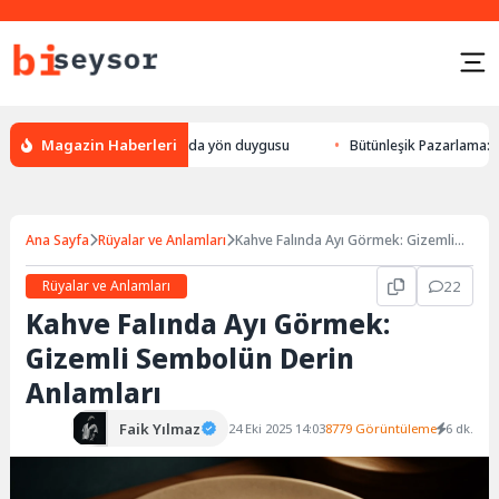
Magazin Haberleri
k yön bulması, hayvanlarda yön duygusu
Bütünleşik Pazarlama: Markalar
Ana Sayfa
Rüyalar ve Anlamları
Kahve Falında Ayı Görmek: Gizemli
Sembolün Derin Anlamları
Rüyalar ve Anlamları
22
Kahve Falında Ayı Görmek:
Gizemli Sembolün Derin
Anlamları
Faik Yılmaz
24 Eki 2025 14:03
8779 Görüntüleme
6 dk.