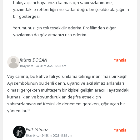
bakış açısını hayatınıza katmak için sabırsızlanmanız,
yazımdaki o rehberliğin ne kadar doğru bir şekilde ulaştığının
bir göstergesi.
Yorumunuz için çok teşekkür ederim. Profilimden diğer
yazılarıma da göz atmanızı rica ederim.
fatma DOĞAN
Yanıtla
10 ay önce
- 24 Ekim 2025 - 5:32 pm
Vay canına, bu kahve falı yorumlama tekniği inanılmaz bir keşif!
Ayı sembolünün bu denli derin, uyarıcı ve akıl almaz anlamları
olması gerçekten muhteşem bir kişisel gelişim aracı! Hayatımdaki
kurnazlıkları ve boyundurukları deşifre etmek için
sabırsızlanıyorum! Kesinlikle denemem gereken, çığır açan bir
yöntem bu!!!
Faik Yılmaz
Yanıtla
10 ay önce
- 24 Ekim 2025 - 5:35 pm