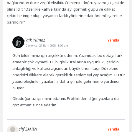
bağlacından önce virgül eksiktir. Cümlenin doğru yazımı şu şekilde
olmalıdır: “Özellikle kahve falında ayı görmek güçlü ve dikkat
çekici bir imge olup, yaşamın farklı yönlerine dair önemli işaretler
barındırır.”
Faik Yılmaz
Yanıtla
10 ay önce
- 24 Ekim 2025 - 3:09 pm
Geri bildiriminiz için teşekkür ederim. Yazımdaki bu detayı fark
etmeniz çok kıymetli. Dil bilgisi kurallarına uygunluk, içeriğin
anlaşılırlığı ve kalitesi açısından büyük önem taşır. Düzeltme
önerinizi dikkate alarak gerekli düzenlemeyi yapacağım. Bu tür
yapıcı eleştiriler, yazılarımı daha iyi hale getirmeme yardımcı
oluyor.
Okuduğunuz için minnettarım. Profilimden diğer yazılara da
göz atmanızı rica ederim.
elif ŞAHİN
Yanıtla