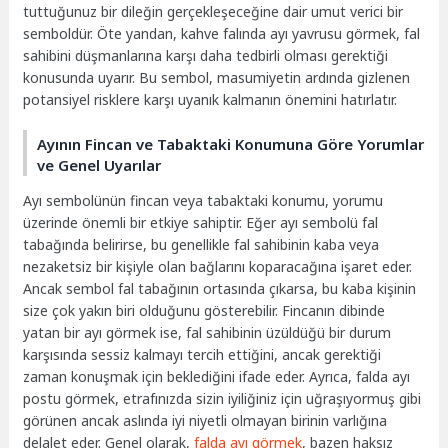
tuttuğunuz bir dileğin gerçekleşeceğine dair umut verici bir
semboldür. Öte yandan, kahve falında ayı yavrusu görmek, fal
sahibini düşmanlarına karşı daha tedbirli olması gerektiği
konusunda uyarır. Bu sembol, masumiyetin ardında gizlenen
potansiyel risklere karşı uyanık kalmanın önemini hatırlatır.
Ayının Fincan ve Tabaktaki Konumuna Göre Yorumlar
ve Genel Uyarılar
Ayı sembolünün fincan veya tabaktaki konumu, yorumu
üzerinde önemli bir etkiye sahiptir. Eğer ayı sembolü fal
tabağında belirirse, bu genellikle fal sahibinin kaba veya
nezaketsiz bir kişiyle olan bağlarını koparacağına işaret eder.
Ancak sembol fal tabağının ortasında çıkarsa, bu kaba kişinin
size çok yakın biri olduğunu gösterebilir. Fincanın dibinde
yatan bir ayı görmek ise, fal sahibinin üzüldüğü bir durum
karşısında sessiz kalmayı tercih ettiğini, ancak gerektiği
zaman konuşmak için beklediğini ifade eder. Ayrıca, falda ayı
postu görmek, etrafınızda sizin iyiliğiniz için uğraşıyormuş gibi
görünen ancak aslında iyi niyetli olmayan birinin varlığına
delalet eder. Genel olarak,
falda ayı görmek
, bazen haksız