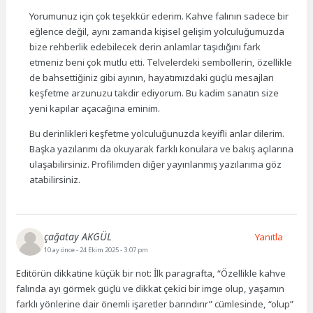
Yorumunuz için çok teşekkür ederim. Kahve falının sadece bir
eğlence değil, aynı zamanda kişisel gelişim yolculuğumuzda
bize rehberlik edebilecek derin anlamlar taşıdığını fark
etmeniz beni çok mutlu etti. Telvelerdeki sembollerin, özellikle
de bahsettiğiniz gibi ayının, hayatımızdaki güçlü mesajları
keşfetme arzunuzu takdir ediyorum. Bu kadim sanatın size
yeni kapılar açacağına eminim.
Bu derinlikleri keşfetme yolculuğunuzda keyifli anlar dilerim.
Başka yazılarımı da okuyarak farklı konulara ve bakış açılarına
ulaşabilirsiniz. Profilimden diğer yayınlanmış yazılarıma göz
atabilirsiniz.
çağatay AKGÜL
Yanıtla
10 ay önce
- 24 Ekim 2025 - 3:07 pm
Editörün dikkatine küçük bir not: İlk paragrafta, “Özellikle kahve
falında ayı görmek güçlü ve dikkat çekici bir imge olup, yaşamın
farklı yönlerine dair önemli işaretler barındırır” cümlesinde, “olup”