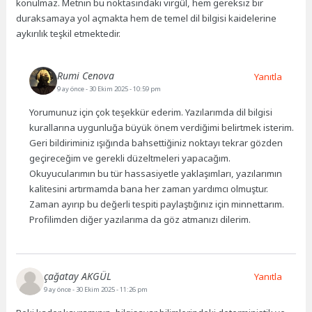
konulmaz. Metnin bu noktasındaki virgül, hem gereksiz bir
duraksamaya yol açmakta hem de temel dil bilgisi kaidelerine
aykırılık teşkil etmektedir.
Rumi Cenova
Yanıtla
9 ay önce
- 30 Ekim 2025 - 10:59 pm
Yorumunuz için çok teşekkür ederim. Yazılarımda dil bilgisi
kurallarına uygunluğa büyük önem verdiğimi belirtmek isterim.
Geri bildiriminiz ışığında bahsettiğiniz noktayı tekrar gözden
geçireceğim ve gerekli düzeltmeleri yapacağım.
Okuyucularımın bu tür hassasiyetle yaklaşımları, yazılarımın
kalitesini artırmamda bana her zaman yardımcı olmuştur.
Zaman ayırıp bu değerli tespiti paylaştığınız için minnettarım.
Profilimden diğer yazılarıma da göz atmanızı dilerim.
çağatay AKGÜL
Yanıtla
9 ay önce
- 30 Ekim 2025 - 11:26 pm