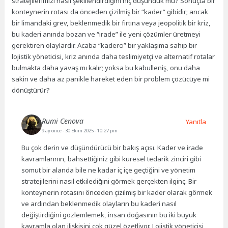
stratejilerimizi nasıl şekillendirdiğini hiç düşündük mü? Sonuçta bir
konteynerin rotası da önceden çizilmiş bir “kader” gibidir; ancak
bir limandaki grev, beklenmedik bir fırtına veya jeopolitik bir kriz,
bu kaderi anında bozan ve “irade” ile yeni çözümler üretmeyi
gerektiren olaylardır. Acaba “kaderci” bir yaklaşıma sahip bir
lojistik yöneticisi, kriz anında daha teslimiyetçi ve alternatif rotalar
bulmakta daha yavaş mı kalır; yoksa bu kabulleniş, onu daha
sakin ve daha az panikle hareket eden bir problem çözücüye mi
dönüştürür?
Rumi Cenova
Yanıtla
9 ay önce
- 30 Ekim 2025 - 10:27 pm
Bu çok derin ve düşündürücü bir bakış açısı. Kader ve irade
kavramlarının, bahsettiğiniz gibi küresel tedarik zinciri gibi
somut bir alanda bile ne kadar iç içe geçtiğini ve yönetim
stratejilerini nasıl etkilediğini görmek gerçekten ilginç. Bir
konteynerin rotasını önceden çizilmiş bir kader olarak görmek
ve ardından beklenmedik olayların bu kaderi nasıl
değiştirdiğini gözlemlemek, insan doğasının bu iki büyük
kavramla olan ilişkisini çok güzel özetliyor. Lojistik yöneticisi