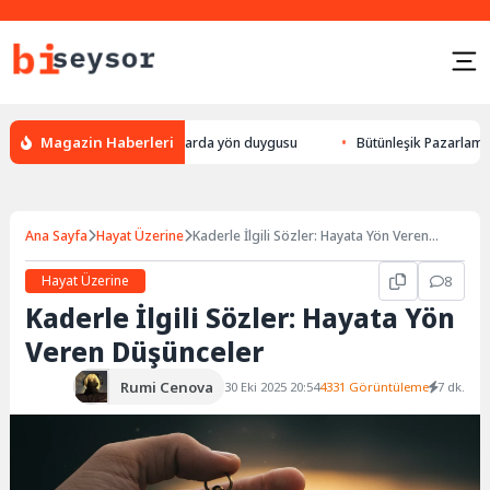
Magazin Haberleri
ek yön bulması, hayvanlarda yön duygusu
Bütünleşik Pazarlama: Markala
Ana Sayfa
Hayat Üzerine
Kaderle İlgili Sözler: Hayata Yön Veren
Düşünceler
Hayat Üzerine
8
Kaderle İlgili Sözler: Hayata Yön
Veren Düşünceler
Rumi Cenova
30 Eki 2025 20:54
4331 Görüntüleme
7 dk.