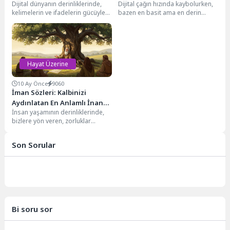
Dijital dünyanın derinliklerinde,
Dijital çağın hızında kaybolurken,
Kelimeler
kelimelerin ve ifadelerin gücüyle
bazen en basit ama en derin
bezenmiş bir yolculuğa çıkıyoruz.
insanlık eylemlerinden biri olan
Kimi zaman bir cümlenin...
hal...
Hayat Üzerine
10 Ay Önce
9060
İman Sözleri: Kalbinizi
Aydınlatan En Anlamlı İnanç
İnsan yaşamının derinliklerinde,
Mesajları
bizlere yön veren, zorluklar
karşısında dimdik ayakta
durmamızı sağlayan bir ışık
Son Sorular
vardır:...
Bi soru sor