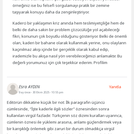
örneğiniz ise bu felsefi sorgulamayı pratik bir zemine
taşıyarak konuyu daha da zenginleştiriyor.
Kaderci bir yaklaşımın kriz anında hem teslimiyetçiliğe hem de
belki de daha sakin bir problem çözücülüğe yol açabileceği
fikri, konunun çok boyutlu olduğunu gösteriyor. Belki de önemli
olan, kaderi bir bahane olarak kullanmak yerine, onu olayların
kaçınılmaz akışı içinde bir gerçeklik olarak kabul edip,
irademizle bu akışa nasıl yön verebileceğimizi anlamaktır. Bu
değerli yorumunuz için çok teşekkür ederim. Profilim
Esra AYDIN
Yanıtla
9 ay önce
- 30 Ekim 2025 - 10:55 pm
Editörün dikkatine küçük bir not: İlk paragrafın üçüncü
cümlesinde, “İşte kaderle ilgili sözler” öznesinden sonra
kullanılan virgül fazladır. Türkçenin söz dizimi kuralları uyarınca,
cümlenin öznesi ile yüklemi arasına, anlamı güçlendirmek veya
bir karışıklığı önlemek gibi zaruri bir durum olmadıkça virgül