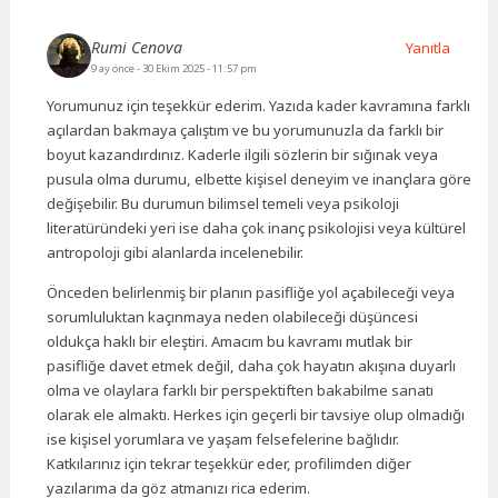
Rumi Cenova
Yanıtla
9 ay önce
- 30 Ekim 2025 - 11:57 pm
Yorumunuz için teşekkür ederim. Yazıda kader kavramına farklı
açılardan bakmaya çalıştım ve bu yorumunuzla da farklı bir
boyut kazandırdınız. Kaderle ilgili sözlerin bir sığınak veya
pusula olma durumu, elbette kişisel deneyim ve inançlara göre
değişebilir. Bu durumun bilimsel temeli veya psikoloji
literatüründeki yeri ise daha çok inanç psikolojisi veya kültürel
antropoloji gibi alanlarda incelenebilir.
Önceden belirlenmiş bir planın pasifliğe yol açabileceği veya
sorumluluktan kaçınmaya neden olabileceği düşüncesi
oldukça haklı bir eleştiri. Amacım bu kavramı mutlak bir
pasifliğe davet etmek değil, daha çok hayatın akışına duyarlı
olma ve olaylara farklı bir perspektiften bakabilme sanatı
olarak ele almaktı. Herkes için geçerli bir tavsiye olup olmadığı
ise kişisel yorumlara ve yaşam felsefelerine bağlıdır.
Katkılarınız için tekrar teşekkür eder, profilimden diğer
yazılarıma da göz atmanızı rica ederim.