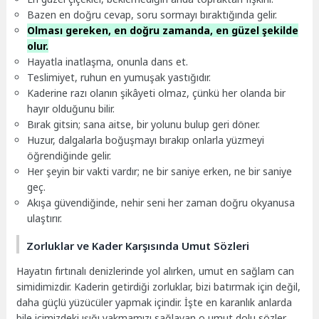
Bazen en doğru cevap, soru sormayı bıraktığında gelir.
Olması gereken, en doğru zamanda, en güzel şekilde
olur.
Hayatla inatlaşma, onunla dans et.
Teslimiyet, ruhun en yumuşak yastığıdır.
Kaderine razı olanın şikâyeti olmaz, çünkü her olanda bir
hayır olduğunu bilir.
Bırak gitsin; sana aitse, bir yolunu bulup geri döner.
Huzur, dalgalarla boğuşmayı bırakıp onlarla yüzmeyi
öğrendiğinde gelir.
Her şeyin bir vakti vardır; ne bir saniye erken, ne bir saniye
geç.
Akışa güvendiğinde, nehir seni her zaman doğru okyanusa
ulaştırır.
Zorluklar ve Kader Karşısında Umut Sözleri
Hayatın fırtınalı denizlerinde yol alırken, umut en sağlam can
simidimizdir. Kaderin getirdiği zorluklar, bizi batırmak için değil,
daha güçlü yüzücüler yapmak içindir. İşte en karanlık anlarda
bile içimizdeki ışığı yakmamızı sağlayan o umut dolu sözler.