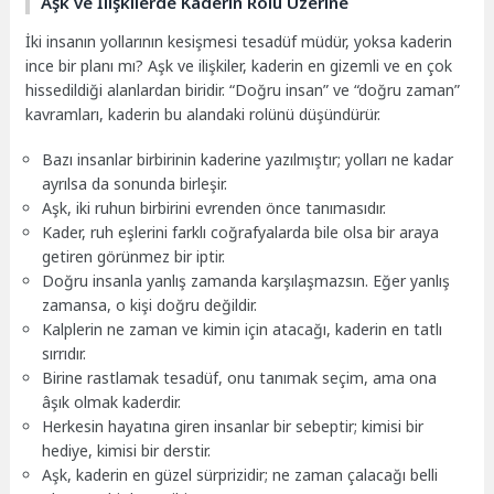
Aşk ve İlişkilerde Kaderin Rolü Üzerine
İki insanın yollarının kesişmesi tesadüf müdür, yoksa kaderin
ince bir planı mı? Aşk ve ilişkiler, kaderin en gizemli ve en çok
hissedildiği alanlardan biridir. “Doğru insan” ve “doğru zaman”
kavramları, kaderin bu alandaki rolünü düşündürür.
Bazı insanlar birbirinin kaderine yazılmıştır; yolları ne kadar
ayrılsa da sonunda birleşir.
Aşk, iki ruhun birbirini evrenden önce tanımasıdır.
Kader, ruh eşlerini farklı coğrafyalarda bile olsa bir araya
getiren görünmez bir iptir.
Doğru insanla yanlış zamanda karşılaşmazsın. Eğer yanlış
zamansa, o kişi doğru değildir.
Kalplerin ne zaman ve kimin için atacağı, kaderin en tatlı
sırrıdır.
Birine rastlamak tesadüf, onu tanımak seçim, ama ona
âşık olmak kaderdir.
Herkesin hayatına giren insanlar bir sebeptir; kimisi bir
hediye, kimisi bir derstir.
Aşk, kaderin en güzel sürprizidir; ne zaman çalacağı belli