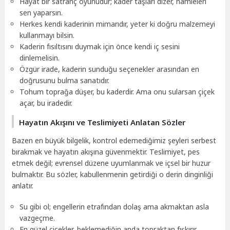
Hayat bir satranç oyunudur; kader taşları dizer, hamleleri
sen yaparsın.
Herkes kendi kaderinin mimarıdır, yeter ki doğru malzemeyi
kullanmayı bilsin.
Kaderin fısıltısını duymak için önce kendi iç sesini
dinlemelisin.
Özgür irade, kaderin sunduğu seçenekler arasından en
doğrusunu bulma sanatıdır.
Tohum toprağa düşer, bu kaderdir. Ama onu sularsan çiçek
açar, bu iradedir.
Hayatın Akışını ve Teslimiyeti Anlatan Sözler
Bazen en büyük bilgelik, kontrol edemediğimiz şeyleri serbest
bırakmak ve hayatın akışına güvenmektir. Teslimiyet, pes
etmek değil; evrensel düzene uyumlanmak ve içsel bir huzur
bulmaktır. Bu sözler, kabullenmenin getirdiği o derin dinginliği
anlatır.
Su gibi ol; engellerin etrafından dolaş ama akmaktan asla
vazgeçme.
En güzel çiçekler, beklemediğin anda topraktan fışkırır.