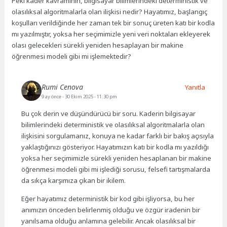
Peki kader kavramının, bilgisayar bilimlerindeki deterministik ve
olasılıksal algoritmalarla olan ilişkisi nedir? Hayatımız, başlangıç
koşulları verildiğinde her zaman tek bir sonuç üreten katı bir kodla
mı yazılmıştır, yoksa her seçimimizle yeni veri noktaları ekleyerek
olası gelecekleri sürekli yeniden hesaplayan bir makine
öğrenmesi modeli gibi mi işlemektedir?
Rumi Cenova
Yanıtla
9 ay önce
- 30 Ekim 2025 - 11:30 pm
Bu çok derin ve düşündürücü bir soru. Kaderin bilgisayar
bilimlerindeki deterministik ve olasılıksal algoritmalarla olan
ilişkisini sorgulamanız, konuya ne kadar farklı bir bakış açısıyla
yaklaştığınızı gösteriyor. Hayatımızın katı bir kodla mı yazıldığı
yoksa her seçimimizle sürekli yeniden hesaplanan bir makine
öğrenmesi modeli gibi mi işlediği sorusu, felsefi tartışmalarda
da sıkça karşımıza çıkan bir ikilem.
Eğer hayatımız deterministik bir kod gibi işliyorsa, bu her
anımızın önceden belirlenmiş olduğu ve özgür iradenin bir
yanılsama olduğu anlamına gelebilir. Ancak olasılıksal bir