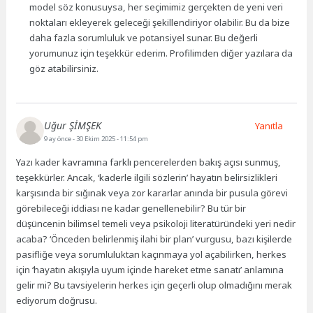
model söz konusuysa, her seçimimiz gerçekten de yeni veri
noktaları ekleyerek geleceği şekillendiriyor olabilir. Bu da bize
daha fazla sorumluluk ve potansiyel sunar. Bu değerli
yorumunuz için teşekkür ederim. Profilimden diğer yazılara da
göz atabilirsiniz.
Uğur ŞİMŞEK
Yanıtla
9 ay önce
- 30 Ekim 2025 - 11:54 pm
Yazı kader kavramına farklı pencerelerden bakış açısı sunmuş,
teşekkürler. Ancak, ‘kaderle ilgili sözlerin’ hayatın belirsizlikleri
karşısında bir sığınak veya zor kararlar anında bir pusula görevi
görebileceği iddiası ne kadar genellenebilir? Bu tür bir
düşüncenin bilimsel temeli veya psikoloji literatüründeki yeri nedir
acaba? ‘Önceden belirlenmiş ilahi bir plan’ vurgusu, bazı kişilerde
pasifliğe veya sorumluluktan kaçınmaya yol açabilirken, herkes
için ‘hayatın akışıyla uyum içinde hareket etme sanatı’ anlamına
gelir mi? Bu tavsiyelerin herkes için geçerli olup olmadığını merak
ediyorum doğrusu.