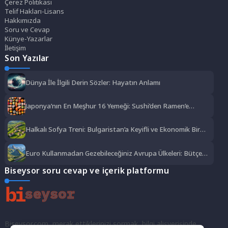
Çerez Politikası
Telif Hakları-Lisans
Hakkımızda
Soru ve Cevap
Künye-Yazarlar
İletişim
Son Yazılar
Dünya İle İlgili Derin Sözler: Hayatın Anlamı
Japonya’nın En Meşhur 16 Yemeği: Sushi’den Ramen’e
Lezzet Şöleni
Halkalı Sofya Treni: Bulgaristan’a Keyifli ve Ekonomik Bir
Yolculuk
Euro Kullanmadan Gezebileceğiniz Avrupa Ülkeleri: Bütçe
Dostu Rotalar
Biseysor soru cevap ve içerik platformu
Biseysor.com, merak ettiklerinizi sormak, bilgi alışverişinde