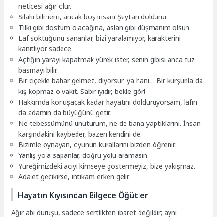
neticesi ağır olur.
Silahı bilmem, ancak boş insanı Şeytan doldurur.
Tilki gibi dostum olacağına, aslan gibi düşmanım olsun.
Laf soktuğunu sananlar, bizi yaralamıyor, karakterini
kanıtlıyor sadece.
Açtığın yarayı kapatmak yürek ister, senin gibisi anca tuz
basmayı bilir.
Bir çiçekle bahar gelmez, diyorsun ya hani… Bir kurşunla da
kış kopmaz o vakit. Sabır iyidir, bekle gör!
Hakkımda konuşacak kadar hayatını dolduruyorsam, lafın
da adamın da büyüğünü getir.
Ne tebessümünü unuturum, ne de bana yaptıklarını. İnsan
karşındakini kaybeder, bazen kendini de.
Bizimle oynayan, oyunun kurallarını bizden öğrenir.
Yanlış yola sapanlar, doğru yolu aramasın.
Yüreğimizdeki acıyı kimseye göstermeyiz, bize yakışmaz.
Adalet gecikirse, intikam erken gelir.
Hayatın Kıyısından Bilgece Öğütler
Ağır abi duruşu, sadece sertlikten ibaret değildir; aynı