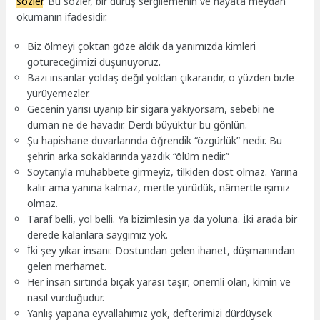
sözler
. Bu sözler, bir duruş sergilemenin ve hayata meydan
okumanın ifadesidir.
Biz ölmeyi çoktan göze aldık da yanımızda kimleri
götüreceğimizi düşünüyoruz.
Bazı insanlar yoldaş değil yoldan çıkarandır, o yüzden bizle
yürüyemezler.
Gecenin yarısı uyanıp bir sigara yakıyorsam, sebebi ne
duman ne de havadır. Derdi büyüktür bu gönlün.
Şu hapishane duvarlarında öğrendik “özgürlük” nedir. Bu
şehrin arka sokaklarında yazdık “ölüm nedir.”
Soytarıyla muhabbete girmeyiz, tilkiden dost olmaz. Yarına
kalır ama yanına kalmaz, mertle yürüdük, nâmertle işimiz
olmaz.
Taraf belli, yol belli. Ya bizimlesin ya da yoluna. İki arada bir
derede kalanlara saygımız yok.
İki şey yıkar insanı: Dostundan gelen ihanet, düşmanından
gelen merhamet.
Her insan sırtında bıçak yarası taşır; önemli olan, kimin ve
nasıl vurduğudur.
Yanlış yapana eyvallahımız yok, defterimizi dürdüysek