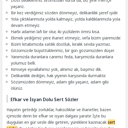
Dost bildiklerimiz sırtımızdan vursa da, biz yine mertçe
yaşarız.
Bir kez verdiğimiz sözden dönmeyiz, delikanlılık şeref işidir.
Yola çıktıklarımızla yolda kalmayız, yolda kaldıklarımızla yola
devam etmeyiz.
Harbi adamın lafı bir olur, iki yüzlülerin ömrü kısa.
Ekmek yediğimiz yere ihanet etmeyiz, vefa bizim şiarımızdır.
Bizim kitabımızda satılık dostluk, kiralık sevda yazmaz.
Gözümüzde büyüttüklerimiz, bir gün gözümüzden düşer.
Yanımızda duranlara canımız feda, karşımızda duranlara
yolumuz belli.
Kimseye eyvallahımız yok, alnımız ak, başımız dik.
Delikanlılık dediğin, hak yiyenin karşısında durmaktır.
Sözümüzden dönmeyiz, adam gibi yaşarız, adam gibi
ölürüz.
Efkar ve İsyan Dolu Sert Sözler
Hayatın getirdiği zorluklar, haksızlıklar ve ihanetler, bazen
içimizde derin bir efkar ve isyan dalgası yaratır. İşte bu
duyguları en gür sesle dile getiren, yüreklere kazınacak
sert