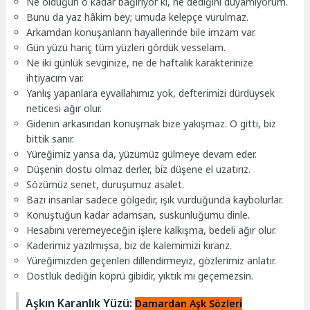
Ne olduğun o kadar bağırıyor ki, ne dediğini duyamıyorum.
Bunu da yaz hâkim bey; umuda kelepçe vurulmaz.
Arkamdan konuşanların hayallerinde bile imzam var.
Gün yüzü hariç tüm yüzleri gördük vesselam.
Ne iki günlük sevginize, ne de haftalık karakterinize
ihtiyacım var.
Yanlış yapanlara eyvallahımız yok, defterimizi dürdüysek
neticesi ağır olur.
Gidenin arkasından konuşmak bize yakışmaz. O gitti, biz
bittik sanır.
Yüreğimiz yansa da, yüzümüz gülmeye devam eder.
Düşenin dostu olmaz derler, biz düşene el uzatırız.
Sözümüz senet, duruşumuz asalet.
Bazı insanlar sadece gölgedir, ışık vurduğunda kaybolurlar.
Konuştuğun kadar adamsan, suskunluğumu dinle.
Hesabını veremeyeceğin işlere kalkışma, bedeli ağır olur.
Kaderimiz yazılmışsa, biz de kalemimizi kırarız.
Yüreğimizden geçenleri dillendirmeyiz, gözlerimiz anlatır.
Dostluk dediğin köprü gibidir, yıktık mı geçemezsin.
Aşkın Karanlık Yüzü:
Damardan Aşk Sözleri