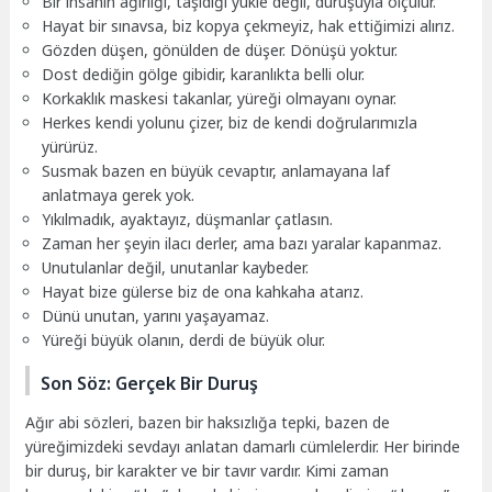
Bir insanın ağırlığı, taşıdığı yükle değil, duruşuyla ölçülür.
Hayat bir sınavsa, biz kopya çekmeyiz, hak ettiğimizi alırız.
Gözden düşen, gönülden de düşer. Dönüşü yoktur.
Dost dediğin gölge gibidir, karanlıkta belli olur.
Korkaklık maskesi takanlar, yüreği olmayanı oynar.
Herkes kendi yolunu çizer, biz de kendi doğrularımızla
yürürüz.
Susmak bazen en büyük cevaptır, anlamayana laf
anlatmaya gerek yok.
Yıkılmadık, ayaktayız, düşmanlar çatlasın.
Zaman her şeyin ilacı derler, ama bazı yaralar kapanmaz.
Unutulanlar değil, unutanlar kaybeder.
Hayat bize gülerse biz de ona kahkaha atarız.
Dünü unutan, yarını yaşayamaz.
Yüreği büyük olanın, derdi de büyük olur.
Son Söz: Gerçek Bir Duruş
Ağır abi sözleri, bazen bir haksızlığa tepki, bazen de
yüreğimizdeki sevdayı anlatan damarlı cümlelerdir. Her birinde
bir duruş, bir karakter ve bir tavır vardır. Kimi zaman