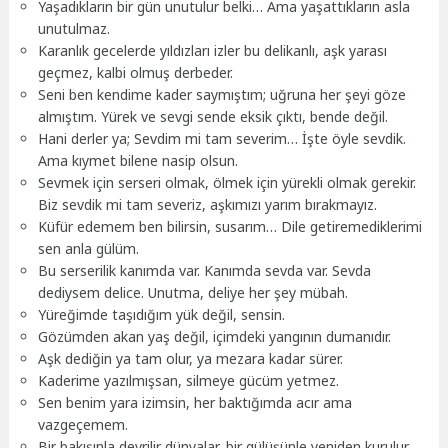
Yaşadıkların bir gün unutulur belki… Ama yaşattıkların asla
unutulmaz.
Karanlık gecelerde yıldızları izler bu delikanlı, aşk yarası
geçmez, kalbi olmuş derbeder.
Seni ben kendime kader saymıştım; uğruna her şeyi göze
almıştım. Yürek ve sevgi sende eksik çıktı, bende değil.
Hani derler ya; Sevdim mi tam severim… İşte öyle sevdik.
Ama kıymet bilene nasip olsun.
Sevmek için serseri olmak, ölmek için yürekli olmak gerekir.
Biz sevdik mi tam severiz, aşkımızı yarım bırakmayız.
Küfür edemem ben bilirsin, susarım… Dile getiremediklerimi
sen anla gülüm.
Bu serserilik kanımda var. Kanımda sevda var. Sevda
dediysem delice. Unutma, deliye her şey mübah.
Yüreğimde taşıdığım yük değil, sensin.
Gözümden akan yaş değil, içimdeki yangının dumanıdır.
Aşk dediğin ya tam olur, ya mezara kadar sürer.
Kaderime yazılmışsan, silmeye gücüm yetmez.
Sen benim yara izimsin, her baktığımda acır ama
vazgeçemem.
Bir bakışınla devrilir dünyalar, bir gülüşünle yeniden kurulur.