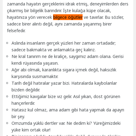
zamanda hayatın gerçeklerini idrak etmiş, deneyimlerden ders
çıkarmış bir bilgelik barındırır. İşte kulağa küpe olacak,
hayatınıza yön verecek
bilgece öğütler
ve tavırlar. Bu sözler,
sadece birer alıntı değil, aynı zamanda yaşanmış birer
felsefedir.
Aslında insanların gerçek yüzleri her zaman ortadadır;
sadece bakmakta ve anlamakta geç kalırız.
Ne kral tanırım ne de kraliçe, saygımız adam olana. Gerisi
kendi rüyasında yaşasın.
Ağır abi olmak, karanlıkta sigara içmek değil, haksızlık
karşısında susmamaktır.
Tarih değil hatıralar yazar bizi. Hatıralarda kaybolanlar
bizden değildir.
Ettiğimiz kavgalar bize vız gelir. Asıl yıkan, dost görünen
hançerlerdir.
Hatasız kul olmaz, ama adam gibi hata yapmak da apayrı
bir şey.
Omzumda yüklü dertler var. Ne dedim ki? Yüreğimizdeki
yüke kim ortak olur!