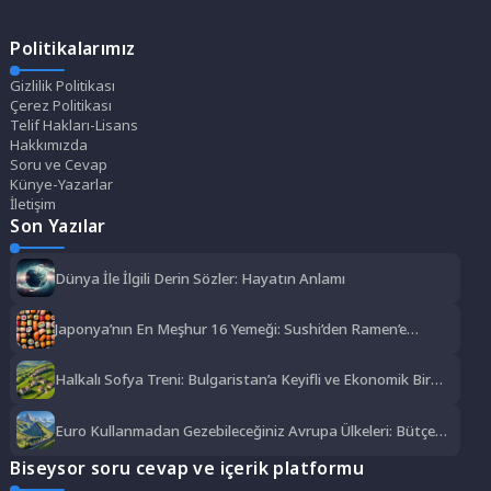
Politikalarımız
Gizlilik Politikası
Çerez Politikası
Telif Hakları-Lisans
Hakkımızda
Soru ve Cevap
Künye-Yazarlar
İletişim
Son Yazılar
Dünya İle İlgili Derin Sözler: Hayatın Anlamı
Japonya’nın En Meşhur 16 Yemeği: Sushi’den Ramen’e
Lezzet Şöleni
Halkalı Sofya Treni: Bulgaristan’a Keyifli ve Ekonomik Bir
Yolculuk
Euro Kullanmadan Gezebileceğiniz Avrupa Ülkeleri: Bütçe
Dostu Rotalar
Biseysor soru cevap ve içerik platformu