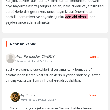
karşımızdakine “dur” demek, kimi zaman kendimize “devam”
diye haykırmaktır. Yaşadığınız acıları, haksızlıkları veya tutkuları
bu sözlerle dile getirirken, unutmayın ki asıl önemli olan
harbilik, samimiyet ve saygıdır. Çünkü
ağır abi olmak
, her
şeyden önce adam olmaktır.
4 Yorum Yapıldı
Hızlı_Parmaklar_QWERTY
Yanıtla
10 ay önce
- 22 Ekim 2025 - 10:55 pm
Başlık “Hayatın Acı Gerçekleri” diyor ama içerik bomboş laf
salatasından ibaret. Vaat edilen derinlik yerine sadece yüzeysel
bir giriş yazısı var. Tam bir hayal kırıklığı ve clickbait.
Alp Tobay
Yanıtla
10 ay önce
- 23 Ekim 2025 - 3:05 am
Yorumunuz için teşekkür ederim. Yazımın beklentilerinizi