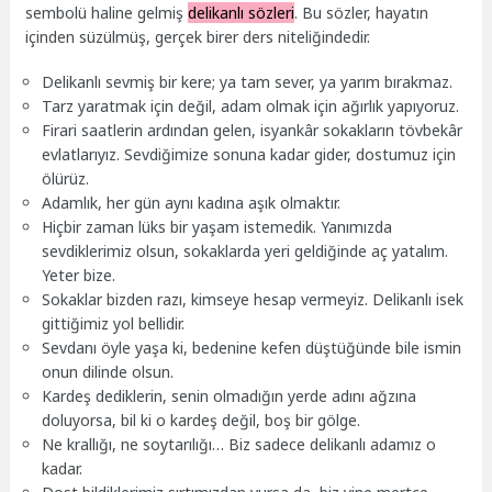
sembolü haline gelmiş
delikanlı sözleri
. Bu sözler, hayatın
içinden süzülmüş, gerçek birer ders niteliğindedir.
Delikanlı sevmiş bir kere; ya tam sever, ya yarım bırakmaz.
Tarz yaratmak için değil, adam olmak için ağırlık yapıyoruz.
Firari saatlerin ardından gelen, isyankâr sokakların tövbekâr
evlatlarıyız. Sevdiğimize sonuna kadar gider, dostumuz için
ölürüz.
Adamlık, her gün aynı kadına aşık olmaktır.
Hiçbir zaman lüks bir yaşam istemedik. Yanımızda
sevdiklerimiz olsun, sokaklarda yeri geldiğinde aç yatalım.
Yeter bize.
Sokaklar bizden razı, kimseye hesap vermeyiz. Delikanlı isek
gittiğimiz yol bellidir.
Sevdanı öyle yaşa ki, bedenine kefen düştüğünde bile ismin
onun dilinde olsun.
Kardeş dediklerin, senin olmadığın yerde adını ağzına
doluyorsa, bil ki o kardeş değil, boş bir gölge.
Ne krallığı, ne soytarılığı… Biz sadece delikanlı adamız o
kadar.