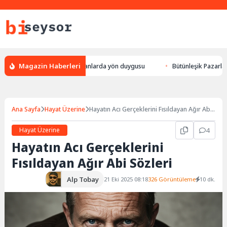
Magazin Haberleri
leylek yön bulması, hayvanlarda yön duygusu
Bütünleşik Pazarlama: Mar
Ana Sayfa
Hayat Üzerine
Hayatın Acı Gerçeklerini Fısıldayan Ağır Abi
Sözleri
Hayat Üzerine
4
Hayatın Acı Gerçeklerini
Fısıldayan Ağır Abi Sözleri
Alp Tobay
21 Eki 2025 08:18
326 Görüntüleme
10 dk.