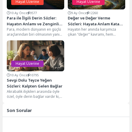
Hayat Üzerine
Hayat Üzerine
10 Ay Önce
9577
9 Ay Önce
12260
Para ile İlgili Derin Sözler:
Değer ve Değer Verme
Hayatın Anlamı ve Zenginlik
Sözleri: Hayata Anlam Katan
Para, modern dünyanın en güçlü
Hayatın her anında karşımıza
Üzerine
İfadeler
araçlarından biri olmasının yanı
çıkan "değer" kavramı, hem
sıra, insanlık tarihi boyunca
bireysel varoluşumuz hem de
sayısız tartışmaya,...
sosyal ilişkilerimiz için...
Hayat Üzerine
10 Ay Önce
10795
Sevgi Dolu Teyze Yeğen
Sözleri: Kalpten Gelen Bağlar
Akrabalık ilişkileri arasında öyle
özel, öyle derin bağlar vardır ki,
kelimeler çoğu zaman bu hisleri...
Son Sorular