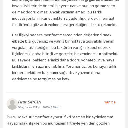
insan ilişkilerinde önemli bir yer tutar ve bunları görmezden
gelmek doğru olmaz. Ancak yazımın amacı, bu farklı
motivasyonları inkar etmekten ziyade, ilişkilerdeki menfaat
faktörünün göz ardı edilmemesi gerektiğine dikkat çekmekti.
Her ilişkiyi sadece menfaat merceğinden değerlendirmek
elbette bizi güvensiz ve yalnız bir noktaya taşıyabilir. Benim
vurgulamak istediğim, bu faktörün varlığını kabul ederek
ilişkilerimizi daha bilinçli ve gerçekçi bir zeminde kurabilmekti.
Bu sayede, beklentilerimizi daha doğru yönetebilir ve hayal
kırıklıklarını en aza indirebiliriz. Yorumunuz, bu konuya farklı
bir perspektiften bakmamı sağladı ve yazının daha
derinlemesine tartışılmasına katk
Fırat SAYGIN
Yanıtla
10 ay önce
- 23 Ekim 2025 - 3:29 am
İNANILMAZ! Bu “menfaat aynası” fikri resmen bir aydınlanma!
Hayatımdaki ilişkileri bu muhteşem filtreyle yeniden gözden