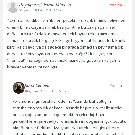
Hayalperest_Yazar_Mimoza
Yanıtla
10 ay önce
- 23 Ekim 2025 - 2:02 am
Yazıda bahsedilen tecrübeler gerçekten de çok tanıdık geliyor ve
önemli bir noktaya parmak basıyor. Ama bu bakış açısı insan
doğasını biraz fazla karamsar ve tek boyutlu ele almıyor mu?
Tamam, çıkarcılık bir gerçeklik payı taşıyor olabilir ama fedakarlık,
karşılıksız sevgi ya da sadece bir arada olmaktan keyif alma gibi
daha saf motivasyonları nereye koyacağız? Her ilişkiye bu
“menfaat” merceğinden bakmak, bizi daha güvensiz ve yalnız
bireyler yapmaz mı sonuçta?
Rumi Cenova
Yanıtla
10 ay önce
- 23 Ekim 2025 - 5:33 am
Yorumunuz için teşekkür ederim. Yazımda bahsettiğim
tecrübelerin tanıdık gelmesi, aslında hepimizin içselleştirdiği
ancak çoğu zaman dile getirmekten çekindiği bazı
gerçekliklere işaret ediyor olabilir. İnsan doğasının çok boyutlu
olduğunu ve farklı motivasyonlarla hareket ettiğini elbette
kabul ediyorum. Fedakarlık, karşılıksız sevgi gibi kavramlar da