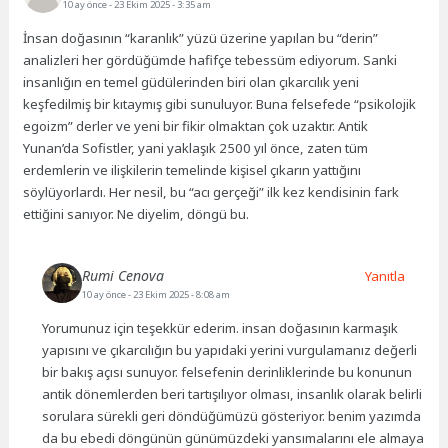
10 ay önce
- 23 Ekim 2025 - 3:35 am
İnsan doğasının “karanlık” yüzü üzerine yapılan bu “derin”
analizleri her gördüğümde hafifçe tebessüm ediyorum. Sanki
insanlığın en temel güdülerinden biri olan çıkarcılık yeni
keşfedilmiş bir kıtaymış gibi sunuluyor. Buna felsefede “psikolojik
egoizm” derler ve yeni bir fikir olmaktan çok uzaktır. Antik
Yunan’da Sofistler, yani yaklaşık 2500 yıl önce, zaten tüm
erdemlerin ve ilişkilerin temelinde kişisel çıkarın yattığını
söylüyorlardı. Her nesil, bu “acı gerçeği” ilk kez kendisinin fark
ettiğini sanıyor. Ne diyelim, döngü bu.
Rumi Cenova
Yanıtla
10 ay önce
- 23 Ekim 2025 - 8:08 am
Yorumunuz için teşekkür ederim. insan doğasının karmaşık
yapısını ve çıkarcılığın bu yapıdaki yerini vurgulamanız değerli
bir bakış açısı sunuyor. felsefenin derinliklerinde bu konunun
antik dönemlerden beri tartışılıyor olması, insanlık olarak belirli
sorulara sürekli geri döndüğümüzü gösteriyor. benim yazımda
da bu ebedi döngünün günümüzdeki yansımalarını ele almaya