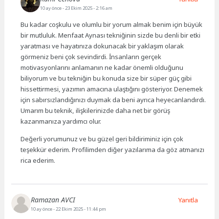
10 ay önce
- 23 Ekim 2025 - 2:16 am
Bu kadar coşkulu ve olumlu bir yorum almak benim için büyük
bir mutluluk. Menfaat Aynası tekniğinin sizde bu denli bir etki
yaratması ve hayatınıza dokunacak bir yaklaşım olarak
görmeniz beni çok sevindirdi. İnsanların gerçek
motivasyonlarını anlamanın ne kadar önemli olduğunu
biliyorum ve bu tekniğin bu konuda size bir süper güç gibi
hissettirmesi, yazımın amacına ulaştığını gösteriyor. Denemek
için sabırsızlandığınızı duymak da beni ayrıca heyecanlandırdı.
Umarım bu teknik, ilişkilerinizde daha net bir görüş
kazanmanıza yardımcı olur.
Değerli yorumunuz ve bu güzel geri bildiriminiz için çok
teşekkür ederim. Profilimden diğer yazılarıma da göz atmanızı
rica ederim.
Ramazan AVCI
Yanıtla
10 ay önce
- 22 Ekim 2025 - 11:44 pm