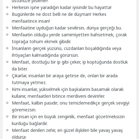
üstünüze pislerler!
Herkesin işine yaradığın kadar iyisindir bu hayatta!
Bugünlerde ne dost belli ne de düşman! Herkes
menfaatince insan!
Menfaatine uyduğun kadar sevilirsin, dünya gerçeği bu.
Menfaatin olduğu yerde samimiyetten bahsetmek, çorak
toprağa tohum ekmek gibidir.
İnsanların gerçek yüzünü, cüzdanları boşaldığında veya
ihtiyaçları kalmadığında görürsün.
Menfaat, dostluğu bir ip gibi çeker, ip koptuğunda dostluk
da biter.
Çıkarlar, insanları bir araya getirse de, onları bir arada
tutmaya yetmez.
Kimi insanlar, yükselmek için başkalarını basamak olarak
kullanır, menfaatleri bitince merdiveni devirirler.
Menfaat, kalbin pasıdır; onu temizlemedikçe gerçek sevgiyi
göremezsin.
Bir insan için en büyük zenginlik, menfaat gözetmeksizin
kurduğu bağlardır.
Menfaat denilen zehir, en güzel ilişkileri bile yavaş yavaş
öldürür.