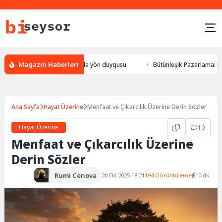
Magazin Haberleri
yön bulması, hayvanlarda yön duygusu
Bütünleşik Pazarlama: Markalarla
Ana Sayfa
Hayat Üzerine
Menfaat ve Çıkarcılık Üzerine Derin Sözler
Hayat Üzerine
10
Menfaat ve Çıkarcılık Üzerine
Derin Sözler
Rumi Cenova
20 Eki 2025 18:21
194 Görüntüleme
10 dk.