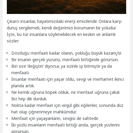
Çıkarcı insanlar, hayatımızdaki enerji emicileridir. Onlara karşı
duruş sergilemek, kendi değerimizi korumanın bir yoludur.
İşte, bu tür insanlara söylenebilecek en keskin ve anlamlı
sözler:
Dostluğu menfaati kadar olanın, yokluğu büyük kazançtır.
Bir insanın gerçek yüzünü, menfaati bittiğinde görürsün.
Biri size ‘değiştin’ diyorsa; ya sizinle işi bitmiştir ya da
menfaati.
İnsanlar menfaati için yaşar oldu, sevgi ve merhamet ikinci
planda artık.
Ne kemik uğruna köpek olduk, ne menfaat uğruna çakal.
Biz hep dik durduk.
Nokta kadar menfaat için virgül gibi eğilenler, sonunda düz
hat olup çiğnenmeye mahkûmdur.
Menfaat için yaşayanların, sevgisi de sahtedir.
İki yüzlü insanların menfaati bittiği anda, gerçek yüzlerini
görürsün.