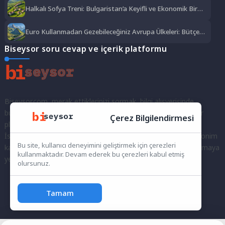
Halkalı Sofya Treni: Bulgaristan’a Keyifli ve Ekonomik Bir
Yolculuk
Euro Kullanmadan Gezebileceğiniz Avrupa Ülkeleri: Bütçe
Dostu Rotalar
Biseysor soru cevap ve içerik platformu
Biseysor.com, merak ettiklerinizi sormak, bilgi alışverişinde
bulunmak ve fikirlerinizi paylaşmak için bir araya geldiğimiz bir
Çerez Bilgilendirmesi
platformdur.
İster kayıtlı bir kullanıcı olarak topluluğumuza katılın, ister anonim
Bu site, kullanıcı deneyimini geliştirmek için çerezleri
kalarak sorularınızı yöneltin; burada her türlü soruya ve tartışmaya
kullanmaktadır. Devam ederek bu çerezleri kabul etmiş
yer var. Bilgiyi keşfetmek ve paylaşmak için bize katılın!
olursunuz.
Tamam