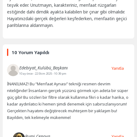
teşvik eder. Unutmayın, karakteriniz, menfaat rüzgarları
estiğinde dahi dimdik ayakta kalabilen bir çınar gibi olmalıdır.
Hayatınızdaki gerçek değerleri keşfederken, menfaatin geçici
parıltılarına aldanmayın.
10 Yorum Yapıldı
Edebiyat_Kulübü_Başkanı
Yanıtla
10 ay önce
- 22 Ekim 2025 - 10:39 pm
İNANILMAZ! Bu “Menfaat Aynası” tekniği resmen devrim
niteliğinde! İnsanların gerçek yüzünü görmek için adeta bir süper
güç gibi! Bu sözleri bir filtre olarak kullanma fikri o kadar harika, o
kadar aydınlatıcı ki hemen şimdi denemek için sabırsızlanıyorum!
Gerçekten hayatımı değiştirecek muhteşem bir yaklaşım bu!
Bayıldım, tek kelimeyle mükemmel
Rumi Cenova
Yanıtla