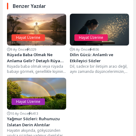
Benzer Yazılar
Hayat Üzerine
Hayat Üzerine
9 Ay Önce
5329
9 Ay Önce
4936
Rüyada Baba Olmak Ne
Dilin Gücü: Anlamlı ve
Anlama Gelir? Detaylı Rüya
Etkileyici Sözler
Rüyada baba olmak veya rüyada
Dil, sadece bir iletişim aracı değil,
Tabiri
babayı görmek, genellikle kişinin
aynı zamanda düşüncelerimizin,
hayatındaki güç, rehberlik,
duygularımızın ve kültürel
sorumluluk ve koruma...
kimliğimizin en temel...
Hayat Üzerine
10 Ay Önce
6413
Yağmur Sözleri: Ruhunuzu
Islatan Derin Alıntılar
Hayatın akışında, gökyüzünden
usulca süzülen yağmur damlaları,