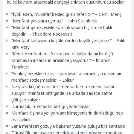
bu iki kavram arasındaki dengeyi anlatan düşündürücü sözler:
“İyilik eden, mükafat beklediği an tefecidir.” – Cemil Meriç
“Menfaat yasalara uymaz.” – John Steinbeck
“Menfaat gerekçesiyle kötülük yapan hiç kimse haklı
değildir.” – Theodore Roosevelt
“Menfaat karşısında küçülenlerden büyük yetişmez.” – Falih
Rıfkı Atay
“Kendi menfaatleri söz konusu olduğunda hiçbir ölçü
tanımayan insanların arasında yaşıyoruz.” – İbrahim
Tenekeci
“Adalet, erkeklerin zarar görmesini önlemek için girilen bir
menfaat sözleşmesidir.” – Epikür
Ne yazık ki çoğu dostluk; menfaatleri tükenene kadar
sürüyor, menfaat bittiğinde ise arkada sadece sahte
gülüşler kalıyor.
Dürüstlük, menfaatin bittiği yerde başlar.
Menfaat dışında yol yordam bilmeyenlerin dürüstlüğü hep
maskelidir.
Sana menfaat gözüyle bakanın yüzüne gülüşü bile sahtedir.
Dürüstlük, bir insanın gerçek karakterini gösterir; menfaat,