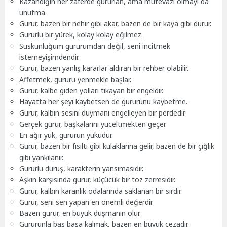
Kazandığın her zaferde gururlan, ama mütevazı olmayı da
unutma.
Gurur, bazen bir nehir gibi akar, bazen de bir kaya gibi durur.
Gururlu bir yürek, kolay kolay eğilmez.
Suskunluğum gururumdan değil, seni incitmek
istemeyişimdendir.
Gurur, bazen yanlış kararlar aldıran bir rehber olabilir.
Affetmek, gururu yenmekle başlar.
Gurur, kalbe giden yolları tıkayan bir engeldir.
Hayatta her şeyi kaybetsen de gururunu kaybetme.
Gurur, kalbin sesini duymanı engelleyen bir perdedir.
Gerçek gurur, başkalarını yüceltmekten geçer.
En ağır yük, gururun yüküdür.
Gurur, bazen bir fısıltı gibi kulaklarına gelir, bazen de bir çığlık
gibi yankılanır.
Gururlu duruş, karakterin yansımasıdır.
Aşkın karşısında gurur, küçücük bir toz zerresidir.
Gurur, kalbin karanlık odalarında saklanan bir sırdır.
Gurur, seni sen yapan en önemli değerdir.
Bazen gurur, en büyük düşmanın olur.
Gururunla baş başa kalmak, bazen en büyük cezadır.