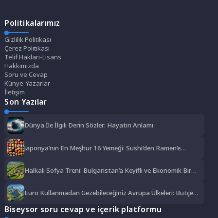
Politikalarımız
Gizlilik Politikası
Çerez Politikası
Telif Hakları-Lisans
Hakkımızda
Soru ve Cevap
Künye-Yazarlar
İletişim
Son Yazılar
Dünya İle İlgili Derin Sözler: Hayatın Anlamı
Japonya’nın En Meşhur 16 Yemeği: Sushi’den Ramen’e
Lezzet Şöleni
Halkalı Sofya Treni: Bulgaristan’a Keyifli ve Ekonomik Bir
Yolculuk
Euro Kullanmadan Gezebileceğiniz Avrupa Ülkeleri: Bütçe
Dostu Rotalar
Biseysor soru cevap ve içerik platformu