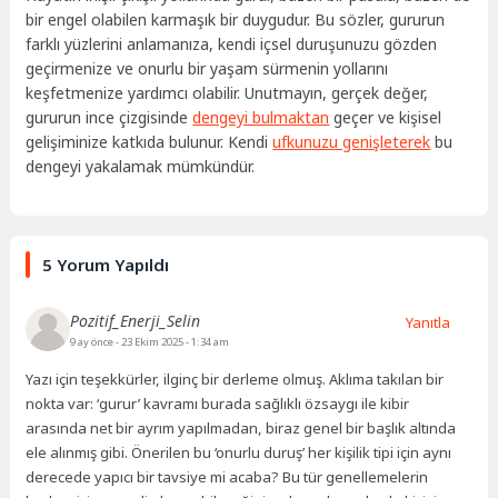
bir engel olabilen karmaşık bir duygudur. Bu sözler, gururun
farklı yüzlerini anlamanıza, kendi içsel duruşunuzu gözden
geçirmenize ve onurlu bir yaşam sürmenin yollarını
keşfetmenize yardımcı olabilir. Unutmayın, gerçek değer,
gururun ince çizgisinde
dengeyi bulmaktan
geçer ve kişisel
gelişiminize katkıda bulunur. Kendi
ufkunuzu genişleterek
bu
dengeyi yakalamak mümkündür.
5 Yorum Yapıldı
Pozitif_Enerji_Selin
Yanıtla
9 ay önce
- 23 Ekim 2025 - 1:34 am
Yazı için teşekkürler, ilginç bir derleme olmuş. Aklıma takılan bir
nokta var: ‘gurur’ kavramı burada sağlıklı özsaygı ile kibir
arasında net bir ayrım yapılmadan, biraz genel bir başlık altında
ele alınmış gibi. Önerilen bu ‘onurlu duruş’ her kişilik tipi için aynı
derecede yapıcı bir tavsiye mi acaba? Bu tür genellemelerin