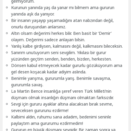
gelmiyorum.
Kurunun yanında yaş da yanar mı bilmem ama gururun
yanında aşk da yanıyor.
Bir insanın yaşayıp yaşamadığını atan nabzından değil,
onurlu duruşundan anlarsınız.
Altın olsam değerimi herkes bilir. Ben basit bir ‘Demir’
olayım. Değerimi sadece anlayan bilsin.
Yanlış kalbe girdiysen, kalmasını değil, kalkmasını bileceksin.
Sanırım unutuyorum seni sevgilim. Yıkılası bir gurur
yüzünden geçtim senden, benden, bizden, herkesten.
Dönsen kabul etmeyecek kadar gururlu gözüküyorum ama
gel desen koşacak kadar adiyim aslında.
Benimle yarışma, gururumla yarış. Benimle savaşma,
gururumla savaş.
La Martin Bence insanlığa şeref veren Türk Milleti’nin
düşmanı olmak insanlığın düşmanı olmaktan farksızdır.
Sevgi için gururu ayaklar altına alacaksan bırak sevme,
seveceksen gururunu ezdirme!
Kalbimi aldın, ruhumu sana adadım, bedenimi seninle
paylaştım ama gururumu ezdirmedim!
Gururun en büyük düşmanı sevgidir. Bir zaman sonra ya