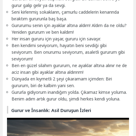
gurur galip gelir ya da sevgi.
Seni kirlenmiş sokakların, çamurlu caddelerin kenarında
bıraktım gururunla baş başa.
Gururumu senin için ayaklar altına aldım! Aldım da ne oldu?
Yeniden gururum ve ben kaldım!
Her insan gururu için yaşar, gururu için savaşır.
Ben kendimi seviyorum, hayatın beni sevdiği gibi
seviyorum. Ben onurumu seviyorum, asaletli gururum gibi
seviyorum!
Ben en güzel silahım gururum, ne ayaklar altına alınır ne de
aciz insan gibi ayaklar altına aldırırım!
Dünyada en kıymetli 2 şeyi çıkaramam içimden: Biri
gururum, biri de kalbim yani sen.
Gururla gidiyorum inandığım yolda. Çıkamaz kimse yoluma.
Benim adım artık gurur oldu, şimdi herkes kendi yoluna.
Gurur ve İnsanlık: Asil Duruşun İzleri