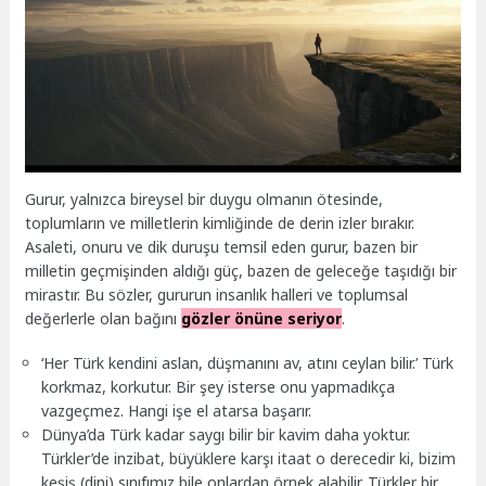
Gurur, yalnızca bireysel bir duygu olmanın ötesinde,
toplumların ve milletlerin kimliğinde de derin izler bırakır.
Asaleti, onuru ve dik duruşu temsil eden gurur, bazen bir
milletin geçmişinden aldığı güç, bazen de geleceğe taşıdığı bir
mirastır. Bu sözler, gururun insanlık halleri ve toplumsal
değerlerle olan bağını
gözler önüne seriyor
.
‘Her Türk kendini aslan, düşmanını av, atını ceylan bilir.’ Türk
korkmaz, korkutur. Bir şey isterse onu yapmadıkça
vazgeçmez. Hangi işe el atarsa başarır.
Dünya’da Türk kadar saygı bilir bir kavim daha yoktur.
Türkler’de inzibat, büyüklere karşı itaat o derecedir ki, bizim
keşiş (dini) sınıfımız bile onlardan örnek alabilir. Türkler bir