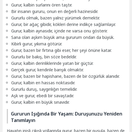
Gurur, kalbin surlarını ören taştır.
Bir insanın gururu, onun en değerli hazinesidir.
Gururlu olmak, bazen yalnız yürümek demektir.
Gurur, bir ağaç gibidir, kökleri derine indikçe sağlamlaşır.
Gurur, kalbin aynasıdır, içinde ne varsa onu gösterir.
Sana olan aşkım büyük ama gururum ondan da büyük.
Kibirli gurur, yıkıma götürür.
Gurur, bazen bir fırtına gibi eser, her şeyi önüne katar.
Gururlu bir bakış, bin söze bedeldir.
Gurur, kalbin derinliklerinde yatan bir güçtür.
Gerçek gurur, kendinle barışık olmaktır.
Gurur, bazen bir hapishane, bazen de bir özgürlük alanıdır.
Gurur, kalbin en hassas noktasıdır.
Gururlu duruş, saygınlığın temelidir.
Aşk ve gurur, ebedi bir savaştadır.
Gurur, kalbin en büyük sınavıdır.
Gururun Işığında Bir Yaşam: Duruşunuzu Yeniden
Tanımlayın
Hayatın inişli çıkışlı yollarında gurur, bazen bir pusula, bazen de