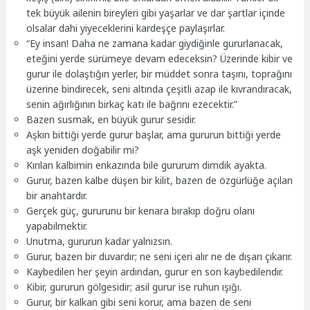
tek büyük ailenin bireyleri gibi yaşarlar ve dar şartlar içinde
olsalar dahi yiyeceklerini kardeşçe paylaşırlar.
“Ey insan! Daha ne zamana kadar giydiğinle gururlanacak,
eteğini yerde sürümeye devam edeceksin? Üzerinde kibir ve
gurur ile dolaştığın yerler, bir müddet sonra taşını, toprağını
üzerine bindirecek, seni altında çeşitli azap ile kıvrandıracak,
senin ağırlığının birkaç katı ile bağrını ezecektir.”
Bazen susmak, en büyük gurur sesidir.
Aşkın bittiği yerde gurur başlar, ama gururun bittiği yerde
aşk yeniden doğabilir mi?
Kırılan kalbimin enkazında bile gururum dimdik ayakta.
Gurur, bazen kalbe düşen bir kilit, bazen de özgürlüğe açılan
bir anahtardır.
Gerçek güç, gururunu bir kenara bırakıp doğru olanı
yapabilmektir.
Unutma, gururun kadar yalnızsın.
Gurur, bazen bir duvardır; ne seni içeri alır ne de dışarı çıkarır.
Kaybedilen her şeyin ardından, gurur en son kaybedilendir.
Kibir, gururun gölgesidir; asil gurur ise ruhun ışığı.
Gurur, bir kalkan gibi seni korur, ama bazen de seni