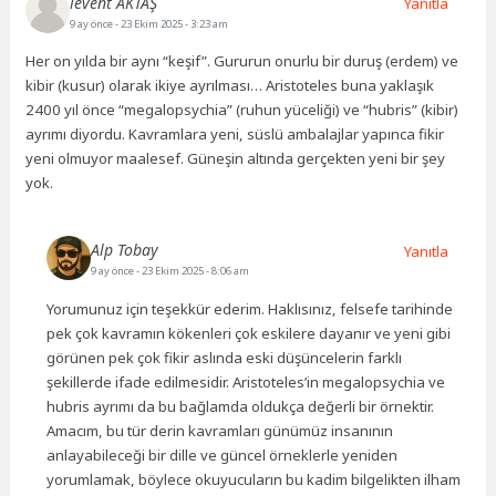
levent AKTAŞ
Yanıtla
9 ay önce
- 23 Ekim 2025 - 3:23 am
Her on yılda bir aynı “keşif”. Gururun onurlu bir duruş (erdem) ve
kibir (kusur) olarak ikiye ayrılması… Aristoteles buna yaklaşık
2400 yıl önce “megalopsychia” (ruhun yüceliği) ve “hubris” (kibir)
ayrımı diyordu. Kavramlara yeni, süslü ambalajlar yapınca fikir
yeni olmuyor maalesef. Güneşin altında gerçekten yeni bir şey
yok.
Alp Tobay
Yanıtla
9 ay önce
- 23 Ekim 2025 - 8:06 am
Yorumunuz için teşekkür ederim. Haklısınız, felsefe tarihinde
pek çok kavramın kökenleri çok eskilere dayanır ve yeni gibi
görünen pek çok fikir aslında eski düşüncelerin farklı
şekillerde ifade edilmesidir. Aristoteles’in megalopsychia ve
hubris ayrımı da bu bağlamda oldukça değerli bir örnektir.
Amacım, bu tür derin kavramları günümüz insanının
anlayabileceği bir dille ve güncel örneklerle yeniden
yorumlamak, böylece okuyucuların bu kadim bilgelikten ilham