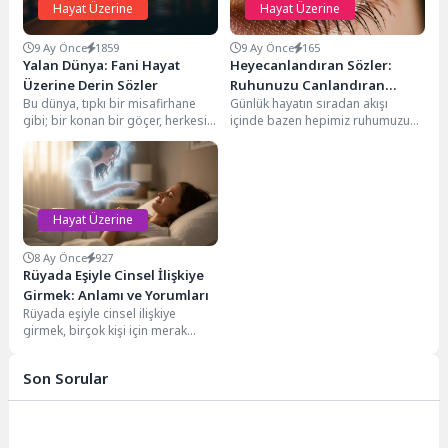
Hayat Üzerine
Hayat Üzerine
9 Ay Önce
1859
9 Ay Önce
165
Yalan Dünya: Fani Hayat
Heyecanlandıran Sözler:
Üzerine Derin Sözler
Ruhunuzu Canlandıran
Bu dünya, tıpkı bir misafirhane
Günlük hayatın sıradan akışı
İlham Verici Alıntılar
gibi; bir konan bir göçer, herkesin
içinde bazen hepimiz ruhumuzu
ömrü bir süreliğine bu...
canlandıracak, içimizi ısıtacak ve
bize yeni bir...
Hayat Üzerine
8 Ay Önce
927
Rüyada Eşiyle Cinsel İlişkiye
Girmek: Anlamı ve Yorumları
Rüyada eşiyle cinsel ilişkiye
girmek, birçok kişi için merak
uyandıran ve üzerinde
düşünülmesi gereken bir...
Son Sorular