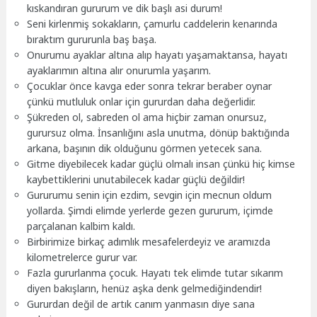
kıskandıran gururum ve dik başlı asi durum!
Seni kirlenmiş sokakların, çamurlu caddelerin kenarında
bıraktım gururunla baş başa.
Onurumu ayaklar altına alıp hayatı yaşamaktansa, hayatı
ayaklarımın altına alır onurumla yaşarım.
Çocuklar önce kavga eder sonra tekrar beraber oynar
çünkü mutluluk onlar için gururdan daha değerlidir.
Şükreden ol, sabreden ol ama hiçbir zaman onursuz,
gurursuz olma. İnsanlığını asla unutma, dönüp baktığında
arkana, başının dik olduğunu görmen yetecek sana.
Gitme diyebilecek kadar güçlü olmalı insan çünkü hiç kimse
kaybettiklerini unutabilecek kadar güçlü değildir!
Gururumu senin için ezdim, sevgin için mecnun oldum
yollarda. Şimdi elimde yerlerde gezen gururum, içimde
parçalanan kalbim kaldı.
Birbirimize birkaç adımlık mesafelerdeyiz ve aramızda
kilometrelerce gurur var.
Fazla gururlanma çocuk. Hayatı tek elimde tutar sıkarım
diyen bakışların, henüz aşka denk gelmediğindendir!
Gururdan değil de artık canım yanmasın diye sana