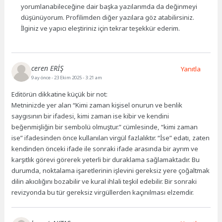
yorumlanabileceğine dair başka yazılarımda da değinmeyi
düşünüyorum. Profilimden diğer yazılara göz atabilirsiniz.
İlginiz ve yapıcı eleştiriniz için tekrar teşekkür ederim.
ceren ERİŞ
Yanıtla
9 ay önce
- 23 Ekim 2025 - 3:21 am
Editörün dikkatine küçük bir not:
Metninizde yer alan “Kimi zaman kişisel onurun ve benlik
saygısının bir ifadesi, kimi zaman ise kibir ve kendini
beğenmişliğin bir sembolü olmuştur.” cümlesinde, “kimi zaman
ise” ifadesinden önce kullanılan virgül fazlalıktır. “İse” edatı, zaten
kendinden önceki ifade ile sonraki ifade arasında bir ayrım ve
karşıtlık görevi görerek yeterli bir duraklama sağlamaktadır. Bu
durumda, noktalama işaretlerinin işlevini gereksiz yere çoğaltmak
dilin akıcılığını bozabilir ve kural ihlali teşkil edebilir. Bir sonraki
revizyonda bu tür gereksiz virgüllerden kaçınılması elzemdir.