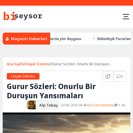
Magazin Haberleri
lek yön bulması, hayvanlarda yön duygusu
Bütünleşik Pazarlama: Markal
Ana Sayfa
Hayat Üzerine
Gurur Sözleri: Onurlu Bir Duruşun
Yansımaları
Hayat Üzerine
5
Gurur Sözleri: Onurlu Bir
Duruşun Yansımaları
Alp Tobay
22 Eki 2025 06:46
323 Görüntüleme
11 dk.