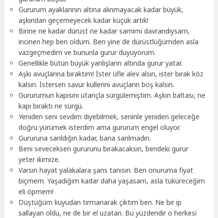
Gururum ayaklarının altına alınmayacak kadar büyük,
aşkından geçemeyecek kadar küçük artık!
Birine ne kadar dürüst ne kadar samimi davrandıysam,
incinen hep ben oldum. Ben yine de dürüstlüğümden asla
vazgeçmedim ve bununla gurur duyuyorum.
Genellikle bütün büyük yanlışların altında gurur yatar.
Aşkı avuçlarına bıraktım! İster üfle alev alsın, ister bırak köz
kalsın. İstersen savur küllerini avuçların boş kalsın.
Gururumun kapısını utançla sürgülemiştim. Aşkın baltası, ne
kapı bıraktı ne sürgü.
Yeniden seni sevdim diyebilmek, seninle yeniden geleceğe
doğru yürümek isterdim ama gururum engel oluyor.
Gururuna sarıldığın kadar, bana sarılmadın.
Beni seveceksen gururunu bırakacaksın, bendeki gurur
yeter ikimize.
Varsın hayat yalakalara şans tanısın. Ben onuruma fiyat
biçmem. Yaşadığım kadar daha yaşasam, asla tüküreceğim
eli öpmem!
Düştüğüm kuyudan tırmanarak çıktım ben. Ne bir ip
sallayan oldu, ne de bir el uzatan. Bu yüzdendir o herkesi