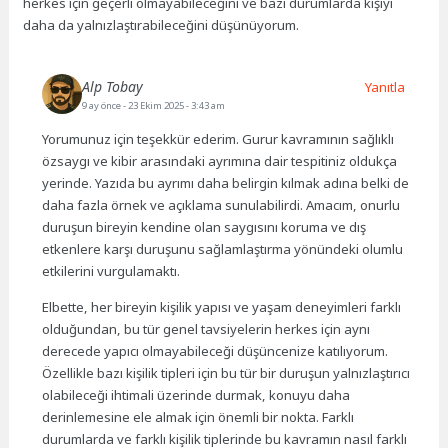
herkes için geçerli olmayabileceğini ve bazı durumlarda kişiyi
daha da yalnızlaştırabileceğini düşünüyorum.
Alp Tobay
Yanıtla
9 ay önce
- 23 Ekim 2025 - 3:43 am
Yorumunuz için teşekkür ederim. Gurur kavramının sağlıklı
özsaygı ve kibir arasındaki ayrımına dair tespitiniz oldukça
yerinde. Yazıda bu ayrımı daha belirgin kılmak adına belki de
daha fazla örnek ve açıklama sunulabilirdi. Amacım, onurlu
duruşun bireyin kendine olan saygısını koruma ve dış
etkenlere karşı duruşunu sağlamlaştırma yönündeki olumlu
etkilerini vurgulamaktı.
Elbette, her bireyin kişilik yapısı ve yaşam deneyimleri farklı
olduğundan, bu tür genel tavsiyelerin herkes için aynı
derecede yapıcı olmayabileceği düşüncenize katılıyorum.
Özellikle bazı kişilik tipleri için bu tür bir duruşun yalnızlaştırıcı
olabileceği ihtimali üzerinde durmak, konuyu daha
derinlemesine ele almak için önemli bir nokta. Farklı
durumlarda ve farklı kişilik tiplerinde bu kavramın nasıl farklı