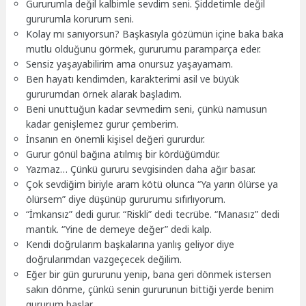
Gururumla değil kalbimle sevdim seni. Şiddetimle değil
gururumla korurum seni.
Kolay mı sanıyorsun? Başkasıyla gözümün içine baka baka
mutlu olduğunu görmek, gururumu paramparça eder.
Sensiz yaşayabilirim ama onursuz yaşayamam.
Ben hayatı kendimden, karakterimi asil ve büyük
gururumdan örnek alarak başladım.
Beni unuttuğun kadar sevmedim seni, çünkü namusun
kadar genişlemez gurur çemberim.
İnsanın en önemli kişisel değeri gururdur.
Gurur gönül bağına atılmış bir kördüğümdür.
Yazmaz… Çünkü gururu sevgisinden daha ağır basar.
Çok sevdiğim biriyle aram kötü olunca “Ya yarın ölürse ya
ölürsem” diye düşünüp gururumu sıfırlıyorum.
“İmkansız” dedi gurur. “Riskli” dedi tecrübe. “Manasız” dedi
mantık. “Yine de demeye değer” dedi kalp.
Kendi doğrularım başkalarına yanlış geliyor diye
doğrularımdan vazgeçecek değilim.
Eğer bir gün gururunu yenip, bana geri dönmek istersen
sakın dönme, çünkü senin gururunun bittiği yerde benim
gururum başlar.