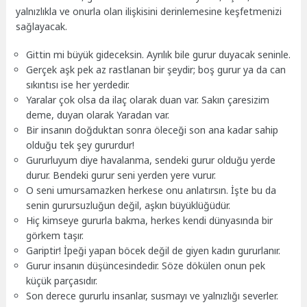
yalnızlıkla ve onurla olan ilişkisini derinlemesine keşfetmenizi
sağlayacak.
Gittin mi büyük gideceksin. Ayrılık bile gurur duyacak seninle.
Gerçek aşk pek az rastlanan bir şeydir; boş gurur ya da can
sıkıntısı ise her yerdedir.
Yaralar çok olsa da ilaç olarak duan var. Sakın çaresizim
deme, duyan olarak Yaradan var.
Bir insanın doğduktan sonra öleceği son ana kadar sahip
olduğu tek şey gururdur!
Gururluyum diye havalanma, sendeki gurur olduğu yerde
durur. Bendeki gurur seni yerden yere vurur.
O seni umursamazken herkese onu anlatırsın. İşte bu da
senin gurursuzluğun değil, aşkın büyüklüğüdür.
Hiç kimseye gururla bakma, herkes kendi dünyasında bir
görkem taşır.
Gariptir! İpeği yapan böcek değil de giyen kadın gururlanır.
Gurur insanın düşüncesindedir. Söze dökülen onun pek
küçük parçasıdır.
Son derece gururlu insanlar, susmayı ve yalnızlığı severler.