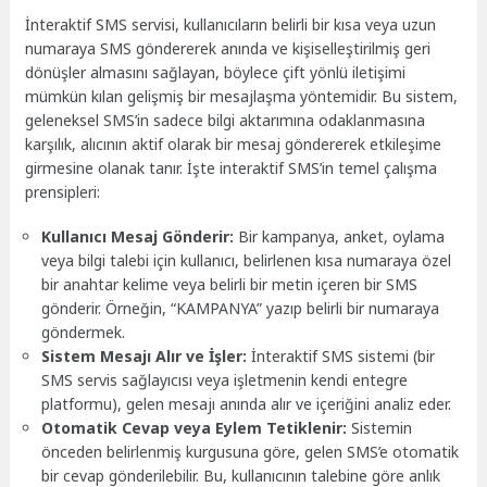
İnteraktif SMS servisi, kullanıcıların belirli bir kısa veya uzun
numaraya SMS göndererek anında ve kişiselleştirilmiş geri
dönüşler almasını sağlayan, böylece çift yönlü iletişimi
mümkün kılan gelişmiş bir mesajlaşma yöntemidir. Bu sistem,
geleneksel SMS’in sadece bilgi aktarımına odaklanmasına
karşılık, alıcının aktif olarak bir mesaj göndererek etkileşime
girmesine olanak tanır. İşte interaktif SMS’in temel çalışma
prensipleri:
Kullanıcı Mesaj Gönderir:
Bir kampanya, anket, oylama
veya bilgi talebi için kullanıcı, belirlenen kısa numaraya özel
bir anahtar kelime veya belirli bir metin içeren bir SMS
gönderir. Örneğin, “KAMPANYA” yazıp belirli bir numaraya
göndermek.
Sistem Mesajı Alır ve İşler:
İnteraktif SMS sistemi (bir
SMS servis sağlayıcısı veya işletmenin kendi entegre
platformu), gelen mesajı anında alır ve içeriğini analiz eder.
Otomatik Cevap veya Eylem Tetiklenir:
Sistemin
önceden belirlenmiş kurgusuna göre, gelen SMS’e otomatik
bir cevap gönderilebilir. Bu, kullanıcının talebine göre anlık