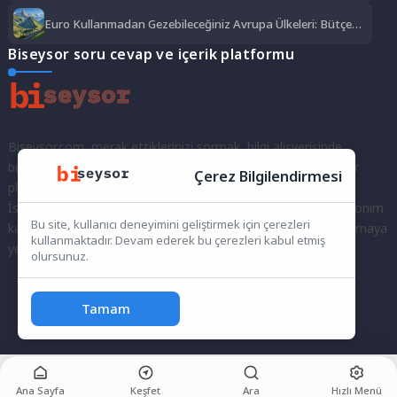
Euro Kullanmadan Gezebileceğiniz Avrupa Ülkeleri: Bütçe
Dostu Rotalar
Biseysor soru cevap ve içerik platformu
Biseysor.com, merak ettiklerinizi sormak, bilgi alışverişinde
bulunmak ve fikirlerinizi paylaşmak için bir araya geldiğimiz bir
Çerez Bilgilendirmesi
platformdur.
İster kayıtlı bir kullanıcı olarak topluluğumuza katılın, ister anonim
Bu site, kullanıcı deneyimini geliştirmek için çerezleri
kalarak sorularınızı yöneltin; burada her türlü soruya ve tartışmaya
kullanmaktadır. Devam ederek bu çerezleri kabul etmiş
yer var. Bilgiyi keşfetmek ve paylaşmak için bize katılın!
olursunuz.
Tamam
Ana Sayfa
Keşfet
Ara
Hızlı Menü