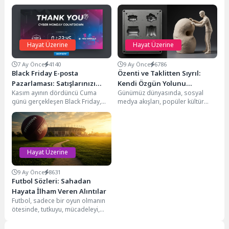
Hayat Üzerine
Hayat Üzerine
7 Ay Önce
4140
9 Ay Önce
6786
Black Friday E-posta
Özenti ve Taklitten Sıyrıl:
Pazarlaması: Satışlarınızı
Kendi Özgün Yolunu
Kasım ayının dördüncü Cuma
Günümüz dünyasında, sosyal
Artırmanın Anahtarı
Bulmanın Gücü
günü gerçekleşen Black Friday,
medya akışları, popüler kültür
dünya genelinde markalar için
trendleri ve sürekli değişen
yılın en büyük...
beklentiler arasında farkında
olmadan...
Hayat Üzerine
9 Ay Önce
8631
Futbol Sözleri: Sahadan
Hayata İlham Veren Alıntılar
Futbol, sadece bir oyun olmanın
ötesinde, tutkuyu, mücadeleyi,
takım ruhunu ve insan
psikolojisinin derinliklerini