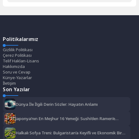
Politikalarımız
Gizlilik Politikası
Çerez Politikası
Telif Hakları-Lisans
Hakkımızda
Soru ve Cevap
Künye-Yazarlar
İletişim
Son Yazılar
Dünya İle İlgili Derin Sözler: Hayatın Anlamı
Japonya’nın En Meşhur 16 Yemeği: Sushi’den Ramen’e
Lezzet Şöleni
Halkalı Sofya Treni: Bulgaristan’a Keyifli ve Ekonomik Bir
Yolculuk