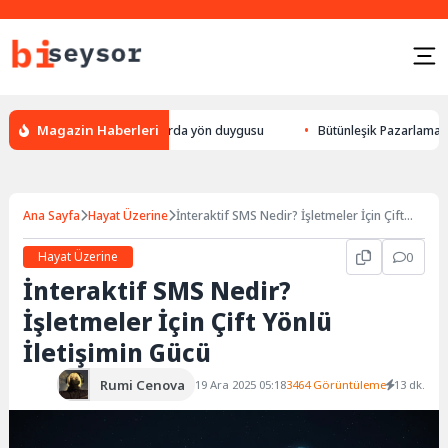
Magazin Haberleri
k yön bulması, hayvanlarda yön duygusu
Bütünleşik Pazarlama: Markalar
Ana Sayfa
Hayat Üzerine
İnteraktif SMS Nedir? İşletmeler İçin Çift
Yönlü İletişimin Gücü
Hayat Üzerine
0
İnteraktif SMS Nedir?
İşletmeler İçin Çift Yönlü
İletişimin Gücü
Rumi Cenova
19 Ara 2025 05:18
3464 Görüntüleme
13 dk.