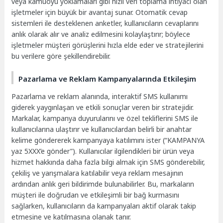
veya kamuoyu yoklamaları gibi hızlı veri toplama ihtiyacı olan
işletmeler için büyük bir avantaj sunar. Otomatik cevap
sistemleri ile desteklenen anketler, kullanıcıların cevaplarını
anlık olarak alır ve analiz edilmesini kolaylaştırır; böylece
işletmeler müşteri görüşlerini hızla elde eder ve stratejilerini
bu verilere göre şekillendirebilir.
Pazarlama ve Reklam Kampanyalarında Etkileşim
Pazarlama ve reklam alanında, interaktif SMS kullanımı
giderek yaygınlaşan ve etkili sonuçlar veren bir stratejidir.
Markalar, kampanya duyurularını ve özel tekliflerini SMS ile
kullanıcılarına ulaştırır ve kullanıcılardan belirli bir anahtar
kelime göndererek kampanyaya katılımını ister (“KAMPANYA
yaz 5XXX’e gönder”). Kullanıcılar ilgilendikleri bir ürün veya
hizmet hakkında daha fazla bilgi almak için SMS gönderebilir,
çekiliş ve yarışmalara katılabilir veya reklam mesajının
ardından anlık geri bildirimde bulunabilirler. Bu, markaların
müşteri ile doğrudan ve etkileşimli bir bağ kurmasını
sağlarken, kullanıcıların da kampanyaları aktif olarak takip
etmesine ve katılmasına olanak tanır.