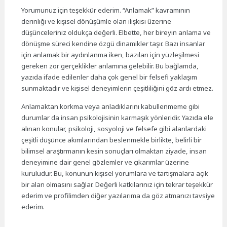
Yorumunuz için teşekkür ederim. “Anlamak” kavramının
derinliği ve kişisel dönüşümle olan ilişkisi üzerine
düşünceleriniz oldukça değerli. Elbette, her bireyin anlama ve
dönüşme süreci kendine özgü dinamikler taşır. Bazı insanlar
için anlamak bir aydınlanma iken, bazıları için yüzleşilmesi
gereken zor gerçeklikler anlamına gelebilir. Bu bağlamda,
yazıda ifade edilenler daha çok genel bir felsefi yaklaşım
sunmaktadır ve kişisel deneyimlerin çeşitliliğini göz ardı etmez.
Anlamaktan korkma veya anladıklarını kabullenmeme gibi
durumlar da insan psikolojisinin karmaşık yönleridir. Yazıda ele
alınan konular, psikoloji, sosyoloji ve felsefe gibi alanlardaki
çeşitli düşünce akımlarından beslenmekle birlikte, belirli bir
bilimsel araştırmanın kesin sonuçları olmaktan ziyade, insan
deneyimine dair genel gözlemler ve çıkarımlar üzerine
kuruludur. Bu, konunun kişisel yorumlara ve tartışmalara açık
bir alan olmasını sağlar. Değerli katkılarınız için tekrar teşekkür
ederim ve profilimden diğer yazılarıma da göz atmanızı tavsiye
ederim.