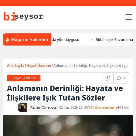
Magazin Haberleri
ön bulması, hayvanlarda yön duygusu
Bütünleşik Pazarlama: Markalarla 
Ana Sayfa
Hayat Üzerine
Anlamanın Derinliği: Hayata ve İlişkilere Işık
Tutan Sözler
Hayat Üzerine
14
Anlamanın Derinliği: Hayata ve
İlişkilere Işık Tutan Sözler
Rumi Cenova
02 Kas 2025 23:19
7660 Görüntüleme
11 dk.