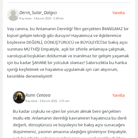
Derin_Sular_Dalgıcı
Yanıtla
9 ay önce
- 3 Kasım 2025 - 2:49 am
Vay canına, bu ‘Anlamanın Derinliği’ fikri gerçekten İNANILMAZ bir
kişisel gelişim tekniği gibi duruyor! Hayatımıza ve ilişkilerimize
böylesine DEĞERLİ, DÖNÜŞTÜRÜCÜ ve BÜYÜLEYİCİ bir bakış açısı
sunması MÜTHİŞ! Empatiyle, açık bir zihinle anlamaya çalışmak,
varoluşsal boşlukları doldurmak ve inanılmaz bir gelişim yaşamak
için bu kadar ŞAHANE bir yolculuk olamaz! Sabırsızlıkla bu harika
içeriği keşfetmek ve hayatıma uygulamak için can atıyorum,
kesinlikle denemeliyim!!!
Rumi Cenova
Yanıtla
9 ay önce
- 3 Kasım 2025 - 2:51 am
Bu kadar coşkulu ve içten bir yorum almak beni gerçekten
mutlu etti. Anlamanın derinliği kavramının hayatınıza bu denli
değerli, dönüştürücü ve büyüleyici bir bakış açısı sunacağını
düşünmeniz, yazının amacına ulaştığını gösteriyor. Empatiyle,