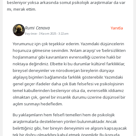
besleniyor yoksa arkasında somut psikolojik araştırmalar da var
mı, merak ettim.
Rumi Cenova
Yanıtla
9 ay önce
- 3 Kasım 2025 - 3:22 am
Yorumunuz için çok teşekkür ederim. Yazımdaki düşüncelerin
hoşunuza gitmesine sevindim. ‘Anlam arayışı’ ve ‘belirsizlikten
hoşlanmama’ gibi kavramların evrenselliği üzerine haklı bir
noktaya değindiniz. Elbette ki bu durumlar kültürel farklılıklar,
bireysel deneyimler ve nörodiverjan bireylerin dünyayı
algılayış biçimleri bağlamında farklılık gösterebilir. Yazımdaki
genel geçer ifadeler daha çok Batı felsefesi ve psikolojisinin
temel kabullerinden besleniyor olsa da, evrensellik iddiamız
olmaktan çok, genel bir insanlık durumu üzerine düşünsel bir
açılım sunmayı hedefledim.
Bu yaklaşımların hem felsefi temelleri hem de psikolojik
araştırmalarla desteklenen yönleri bulunmaktadır. Ancak
belirttiğiniz gibi, her bireyin deneyimini ve algısını kapsayacak
tek bir doğru olmadığını kabul etmek önemlidir. Bu konuda