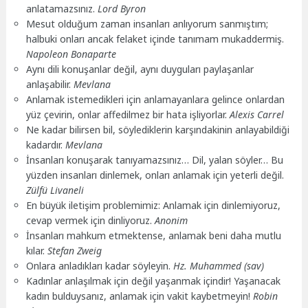
anlatamazsınız.
Lord Byron
Mesut olduğum zaman insanları anlıyorum sanmıştım;
halbuki onları ancak felaket içinde tanımam mukaddermiş.
Napoleon Bonaparte
Aynı dili konuşanlar değil, aynı duyguları paylaşanlar
anlaşabilir.
Mevlana
Anlamak istemedikleri için anlamayanlara gelince onlardan
yüz çevirin, onlar affedilmez bir hata işliyorlar.
Alexis Carrel
Ne kadar bilirsen bil, söylediklerin karşındakinin anlayabildiği
kadardır.
Mevlana
İnsanları konuşarak tanıyamazsınız… Dil, yalan söyler… Bu
yüzden insanları dinlemek, onları anlamak için yeterli değil.
Zülfü Livaneli
En büyük iletişim problemimiz: Anlamak için dinlemiyoruz,
cevap vermek için dinliyoruz.
Anonim
İnsanları mahkum etmektense, anlamak beni daha mutlu
kılar.
Stefan Zweig
Onlara anladıkları kadar söyleyin.
Hz. Muhammed (sav)
Kadınlar anlaşılmak için değil yaşanmak içindir! Yaşanacak
kadın bulduysanız, anlamak için vakit kaybetmeyin!
Robin