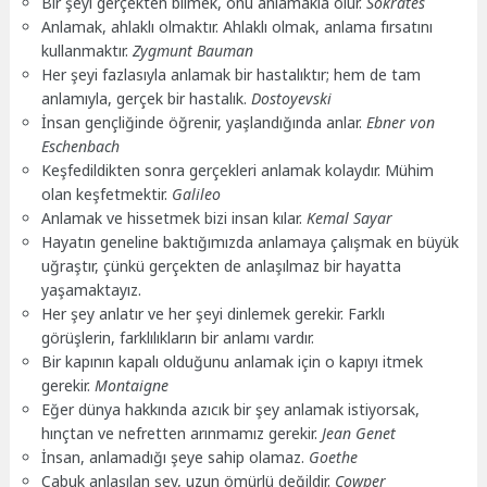
Bir şeyi gerçekten bilmek, onu anlamakla olur.
Sokrates
Anlamak, ahlaklı olmaktır. Ahlaklı olmak, anlama fırsatını
kullanmaktır.
Zygmunt Bauman
Her şeyi fazlasıyla anlamak bir hastalıktır; hem de tam
anlamıyla, gerçek bir hastalık.
Dostoyevski
İnsan gençliğinde öğrenir, yaşlandığında anlar.
Ebner von
Eschenbach
Keşfedildikten sonra gerçekleri anlamak kolaydır. Mühim
olan keşfetmektir.
Galileo
Anlamak ve hissetmek bizi insan kılar.
Kemal Sayar
Hayatın geneline baktığımızda anlamaya çalışmak en büyük
uğraştır, çünkü gerçekten de anlaşılmaz bir hayatta
yaşamaktayız.
Her şey anlatır ve her şeyi dinlemek gerekir. Farklı
görüşlerin, farklılıkların bir anlamı vardır.
Bir kapının kapalı olduğunu anlamak için o kapıyı itmek
gerekir.
Montaigne
Eğer dünya hakkında azıcık bir şey anlamak istiyorsak,
hınçtan ve nefretten arınmamız gerekir.
Jean Genet
İnsan, anlamadığı şeye sahip olamaz.
Goethe
Çabuk anlaşılan şey, uzun ömürlü değildir.
Cowper