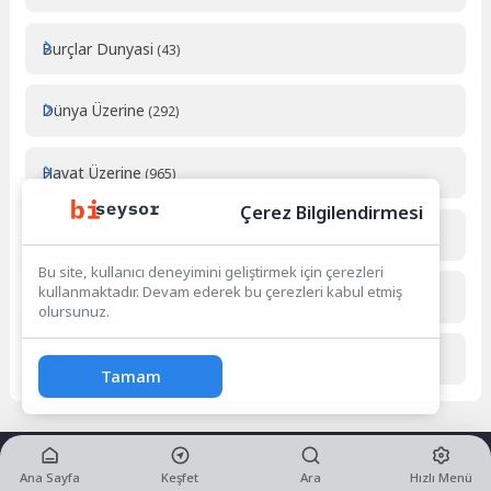
Burçlar Dunyasi
(43)
Dünya Üzerine
(292)
Hayat Üzerine
(965)
Çerez Bilgilendirmesi
Rüyalar ve Anlamları
(355)
Bu site, kullanıcı deneyimini geliştirmek için çerezleri
kullanmaktadır. Devam ederek bu çerezleri kabul etmiş
Sağlık
(65)
olursunuz.
Teknoloji
(21)
Tamam
Ana Sayfa
Keşfet
Ara
Hızlı Menü