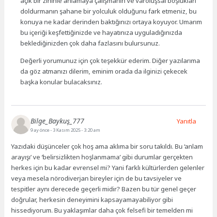
açık bir zihinle anlamaya çalışmanın ve varoluşsal boşlukları
doldurmanın şahane bir yolculuk olduğunu fark etmeniz, bu
konuya ne kadar derinden baktığınızı ortaya koyuyor. Umarım
bu içeriği keşfettiğinizde ve hayatınıza uyguladığınızda
beklediğinizden çok daha fazlasını bulursunuz.
Değerli yorumunuz için çok teşekkür ederim. Diğer yazılarıma
da göz atmanızı dilerim, eminim orada da ilginizi çekecek
başka konular bulacaksınız.
Bilge_Baykuş_777
Yanıtla
9 ay önce
- 3 Kasım 2025 - 3:20 am
Yazıdaki düşünceler çok hoş ama aklıma bir soru takıldı. Bu ‘anlam
arayışı’ ve ‘belirsizlikten hoşlanmama’ gibi durumlar gerçekten
herkes için bu kadar evrensel mi? Yani farklı kültürlerden gelenler
veya mesela nörodiverjan bireyler için de bu tavsiyeler ve
tespitler aynı derecede geçerli midir? Bazen bu tür genel geçer
doğrular, herkesin deneyimini kapsayamayabiliyor gibi
hissediyorum. Bu yaklaşımlar daha çok felsefi bir temelden mi