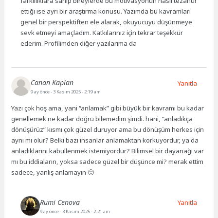
farklılıklara sahip bireylerde bu motivasyonun nasıl tezahür
ettiği ise ayrı bir araştırma konusu. Yazımda bu kavramları
genel bir perspektiften ele alarak, okuyucuyu düşünmeye
sevk etmeyi amaçladım. Katkılarınız için tekrar teşekkür
ederim. Profilimden diğer yazılarıma da
Canan Kaplan
Yanıtla
9 ay önce
- 3 Kasım 2025 - 2:19 am
Yazı çok hoş ama, yani “anlamak” gibi büyük bir kavramı bu kadar
genellemek ne kadar doğru bilemedim şimdi. hani, “anladıkça
dönüşürüz” kısmı çok güzel duruyor ama bu dönüşüm herkes için
aynı mı olur? Belki bazı insanlar anlamaktan korkuyordur, ya da
anladıklarını kabullenmek istemiyordur? Bilimsel bir dayanağı var
mı bu iddiaların, yoksa sadece güzel bir düşünce mi? merak ettim
sadece, yanlış anlamayın 🙂
Rumi Cenova
Yanıtla
9 ay önce
- 3 Kasım 2025 - 2:21 am