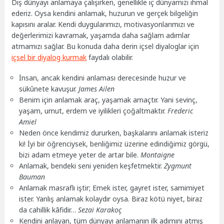
Dış dünyayı anlamaya çalışırken, genellikle iç dünyamızı ihmal
ederiz. Oysa kendini anlamak, huzurun ve gerçek bilgeliğin
kapısını aralar. Kendi duygularımızı, motivasyonlarımızı ve
değerlerimizi kavramak, yaşamda daha sağlam adımlar
atmamızı sağlar. Bu konuda daha derin içsel diyaloglar için
içsel bir diyalog kurmak
faydalı olabilir.
İnsan, ancak kendini anlaması derecesinde huzur ve
sükûnete kavuşur.
James Ailen
Benim için anlamak araç, yaşamak amaçtır. Yani sevinç,
yaşam, umut, erdem ve iyilikleri çoğaltmaktır.
Frederic
Amiel
Neden önce kendimiz dururken, başkalarını anlamak isteriz
ki! İyi bir öğrenciysek, benliğimiz üzerine edindiğimiz görgü,
bizi adam etmeye yeter de artar bile.
Montaigne
Anlamak, bendeki seni yeniden keşfetmektir.
Zygmunt
Bauman
Anlamak masraflı iştir; Emek ister, gayret ister, samimiyet
ister. Yanlış anlamak kolaydır oysa. Biraz kötü niyet, biraz
da cahillik kâfidir…
Sezai Karakoç
Kendini anlayan, tüm dünyayı anlamanın ilk adımını atmış