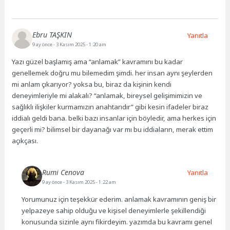
Ebru TAŞKIN
Yanıtla
9 ay önce
- 3 Kasım 2025 - 1:20 am
Yazı güzel başlamış ama “anlamak” kavramını bu kadar
genellemek doğru mu bilemedim şimdi. her insan aynı şeylerden
mi anlam çıkarıyor? yoksa bu, biraz da kişinin kendi
deneyimleriyle mi alakalı? “anlamak, bireysel gelişimimizin ve
sağlıklı ilişkiler kurmamızın anahtarıdır” gibi kesin ifadeler biraz
iddialı geldi bana. belki bazı insanlar için böyledir, ama herkes için
geçerli mi? bilimsel bir dayanağı var mı bu iddiaların, merak ettim
açıkçası.
Rumi Cenova
Yanıtla
9 ay önce
- 3 Kasım 2025 - 1:22 am
Yorumunuz için teşekkür ederim. anlamak kavramının geniş bir
yelpazeye sahip olduğu ve kişisel deneyimlerle şekillendiği
konusunda sizinle aynı fikirdeyim. yazımda bu kavramı genel