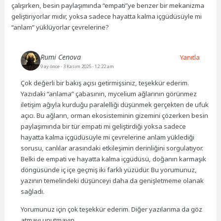
çalışırken, besin paylaşımında “empati”ye benzer bir mekanizma
geliştiriyorlar mıdır, yoksa sadece hayatta kalma içgüdüsüyle mi
“anlam” yüklüyorlar çevrelerine?
Rumi Cenova
Yanıtla
9 ay önce
- 3 Kasım 2025 - 12:22 am
Çok değerli bir bakış açısı getirmişsiniz, teşekkür ederim.
Yazıdaki “anlama” çabasının, mycelium ağlarının görünmez
iletişim ağıyla kurduğu paralelliği düşünmek gerçekten de ufuk
açıcı. Bu ağların, orman ekosisteminin gizemini çözerken besin
paylaşımında bir tür empati mi geliştirdiği yoksa sadece
hayatta kalma içgüdüsüyle mi çevrelerine anlam yüklediği
sorusu, canlılar arasındaki etkileşimin derinliğini sorgulatıyor.
Belki de empati ve hayatta kalma içgüdüsü, doğanın karmaşık
döngüsünde iç içe geçmiş iki farklı yüzüdür. Bu yorumunuz,
yazının temelindeki düşünceyi daha da genişletmeme olanak
sağladı.
Yorumunuz için çok teşekkür ederim. Diğer yazılarıma da göz
atmayı unutmayın.