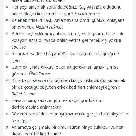
alakalıdır.
Akilah Azra Kohen
Her şeyi anlamak zorunda değiliz. Kaç yaşında olduğunu
anlamak için kesilir mi bir ağaç?
Emrah Serbes
Kelebek misalidir aşk; Anlamayana ömrü günlük, Anlayana
bir ömürlük.
Nazım Hikmet
Benim söylediklerimi anlamak da, yerine getirmek de çok
kolaydır; ama dünyada onları yerine getirecek kişi yoktur.
Lao Tse
Anlamak, sadece bilgiyi değil, aynı zamanda bilgeliği de
içerir.
Görmek içinde dikkatli bakmak gerekir, anlamak için ise
görmek.
Ülkü Tamer
Bir erkeği babaya dönüştüren kız çocuklardır. Çünkü ancak
bir kız çocuğu büyüten erkek kadınları anlamayı öğrenir.
Buket Uzuner
Hayatın sırrı, sadece görmek değil, gördüklerini
derinlemesine anlamaktır.
Sözlerin ötesindeki manayı kavramak, gerçek bir dinleyicinin
özelliğidir.
Anlamaya çalışmak, bir ömür süren bir yolculuktur ve her
durak, yeni bir keşif sunar.