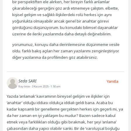
bir perspektiften ele alırken, her bireyin farklı anlamlar
çıkarabileceği gerçeğini göz ardı etmemeye çalıştım. elbette,
kişisel gelişim ve sağlıklı ilişkilerdeki rolü herkes için aynı
yoğunlukta olmayabilir ancak genel bir anahtar görevi
gördüğünü düşünüyorum. bu konudaki bilimsel dayanaklar
üzerine de ileriki yazılarımda daha detaylı değinebilirim.
yorumunuz, konuyu daha derinlemesine düşünmeme vesile
oldu. farklı bakış açıları her zaman yazılarımı zenginleştiriyor.
diğer yazılarıma da profilimden göz atabilirsiniz.
Seda SARI
Yanıtla
9 ay önce
- 3 Kasım 2025 - 1:50 am
Yazıda ‘anlamak’ kavramının bireysel gelişim ve ilişkiler için
‘anahtar’ olduğu iddiası oldukça iddialı geldi bana. Acaba bu
kadar kapsamlı bir genelleme gerçekten herkes için geçerli mi, ya
da her zaman en iyi yaklaşım bu mudur? Bazen sadece kabul
etmek veya farklılıkları olduğu gibi bırakmak, her şeyi ‘anlama’
çabasından daha yapıcı olabilir sanki. Bir de ‘varoluşsal boşluğu