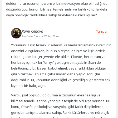
doldurma’ arzusunun evrensel bir motivasyon olup olmadığı da
düşündürücü; bunun bilimsel temeli nedir ve farklı kültürlerdeki
veya nörolojik farklılıklara sahip bireylerdeki karşılığı ne?
Rumi Cenova
Yanıtla
9 ay önce
- 3 Kasım 2025 - 1:52 am
Yorumunuz için teşekkür ederim. Yazımda ‘anlamak’ kavramının
önemini vurgularken, bunun bireysel gelişim ve ilişkilerdeki
rolünü genel bir çerçevede ele aldım. Elbette, her durum ve
her birey için tek bir “en iyi” yaklaşım olmayabilir. Sizin de
belirttiğiniz gibi, bazen kabul etmek veya farklılıkları olduğu
gibi bırakmak, anlama çabasından daha yapıcı sonuçlar
doğurabilir. Bu, konunun derinliğini ve çeşitliliğini gösteren çok
kıymetli bir bakış açısı.
Varoluşsal boşluğu doldurma arzusunun evrenselliği ve
bilimsel temeli üzerine yaptığınız tespit de oldukça yerinde. Bu
konu, felsefe, psikoloji ve sosyoloji gibi farklı disiplinlerde
geniş bir tartışma alanına sahip. Farklı kültürlerde ve nörolojik