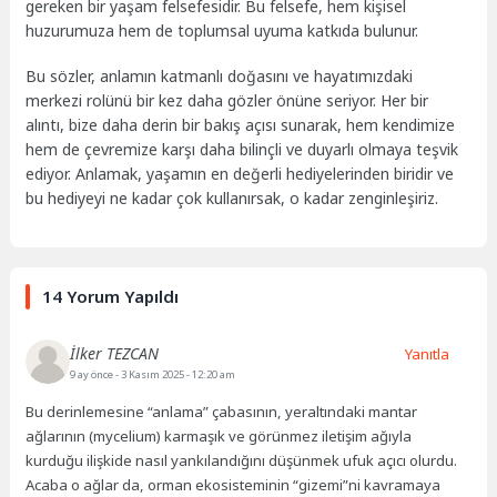
gereken bir yaşam felsefesidir. Bu felsefe, hem kişisel
huzurumuza hem de toplumsal uyuma katkıda bulunur.
Bu sözler, anlamın katmanlı doğasını ve hayatımızdaki
merkezi rolünü bir kez daha gözler önüne seriyor. Her bir
alıntı, bize daha derin bir bakış açısı sunarak, hem kendimize
hem de çevremize karşı daha bilinçli ve duyarlı olmaya teşvik
ediyor. Anlamak, yaşamın en değerli hediyelerinden biridir ve
bu hediyeyi ne kadar çok kullanırsak, o kadar zenginleşiriz.
14 Yorum Yapıldı
İlker TEZCAN
Yanıtla
9 ay önce
- 3 Kasım 2025 - 12:20 am
Bu derinlemesine “anlama” çabasının, yeraltındaki mantar
ağlarının (mycelium) karmaşık ve görünmez iletişim ağıyla
kurduğu ilişkide nasıl yankılandığını düşünmek ufuk açıcı olurdu.
Acaba o ağlar da, orman ekosisteminin “gizemi”ni kavramaya