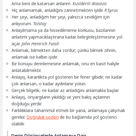
Ama beni de katarsan anlarım.
Kızılderili Atasözü
Hiç anlamamak, anladığını zannetmekten iyidir.
P.Syrus
Her şeyi, anladığım her şeyi, yalnızca sevdiğim için
anlıyorum.
Tolstoy
Anlaşılmama ya da hissedilmeme korkusu, bazılarının
anlatımı yapmacıklaştırana kadar belirginleştirmesine yol
açar.
John Heinrich Fussli
Anlamak, bilmekten daha zordur; çünkü bilmek zihnin,
anlamak ise kalbin işidir.
Bir konuyu derinlemesine anlamak, onu en basit haliyle
anlatabilmektir.
Anlayış, karanlıkta yol gösteren bir fener gibidir; ne kadar
çok anlarsan, o kadar aydınlanır yolun.
Gerçek bilgelik, ne kadar az anladığını anlamakla başlar.
Anlayış, önyargıların yıkıldığı ve yeni bakış açılarının
doğduğu yerdir.
Farklılıklara tahammül etmek bir yana, anlamaya çalışmak
gerekir.
Doğruluk sözleri
de bu bağlamda yol gösterici
olabilir.
Derin Düşüncelerle Anlamaya Dair