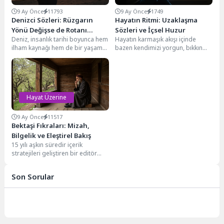
9 Ay Önce
11793
9 Ay Önce
1749
Denizci Sözleri: Rüzgarın
Hayatın Ritmi: Uzaklaşma
Yönü Değişse de Rotanı
Sözleri ve İçsel Huzur
Deniz, insanlık tarihi boyunca hem
Hayatın karmaşık akışı içinde
Belirle
ilham kaynağı hem de bir yaşam
bazen kendimizi yorgun, bıkkın
okulu olmuştur. Engin sular,...
veya tükenmiş hissedebiliriz. Bu
anlarda, bulunduğumuz
ortamdan,...
Hayat Üzerine
9 Ay Önce
11517
Bektaşi Fıkraları: Mizah,
Bilgelik ve Eleştirel Bakış
15 yılı aşkın süredir içerik
stratejileri geliştiren bir editör
olarak, Bektaşi fıkralarının sadece
güldüren basit...
Son Sorular