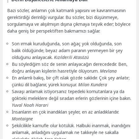
Bazı sözler, anlamın çok katmanlı yapısını ve kavranmasının
gerektirdiği derinliği vurgular. Bu sözler, bizi düşünmeye,
sorgulamaya ve alışılmışın dışına çıkmaya teşvik eder; böylece
daha geniş bir perspektiften bakmamızı sağlar.
Son ırmak kuruduğunda, son ağaç yok olduğunda, son
balık öldüğünde; beyaz adam paranın yenmeyen bir şey
olduğunu anlayacak.
Kızılderili Atasözü
Bu söylediğim söz de senin anlayacağın derecededir. Ben,
doğru anlayan kişilerin hasretiyle ölüyorum.
Mevlana
En anlamlı bakış, bir çift ıslak gözde saklıdır. Çok şey anlatır;
çünkü dil bağlanır, yürek konuşur.
Milan Kundera
Savaşı anlamak istiyorsanız tepedeki komutanlara ya da
gökteki meleklere değil sıradan erlerin gözlerinin içine bakın.
Yuval Noah Harari
İnsanların en çok inandıkları şeyler, en az anladıklarıdır.
Montaigne
Şekilcilikle kamufle olur kötülük. Halbuki inanmak, inandığını
anlamak, anladığını uygulamak ne takkeyle ne sakalla