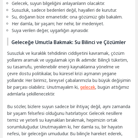
Gelecek, suyun bilgeliğini anlayanların olacaktır.
Susuzluk, sadece bedenleri değil, hayalleri de kurutur.
Su, doğanın bize emanetidir; ona gözümüz gibi bakalım.
Her damla, bir yaşam; her nehir, bir medeniyet.
Suya verilen değer, uygarlığın aynasıdır.
Geleceğe Umutla Bakmak: Su Bilinci ve Çözümler
Susuzluk ve kuraklık tehdidinin ciddiyetini kavramak, çözüm
yollarını aramak ve uygulamak için ilk adımdır. Bilinçli tüketim,
su tasarrufu, yenilenebilir enerji kaynaklarına yönelme ve
çevre dostu politikalar, bu küresel krizi aşmanın yegane
yollarıdır. Her birimiz, bireysel çabalarımızla bu büyük değişimin
bir parçası olabiliriz. Unutmayalım ki,
gelecek
, bugün attığımız
adımlarla şekillenecektir.
Bu sözler, bizlere suyun sadece bir ihtiyaç değil, aynı zamanda
bir yaşam felsefesi olduğunu hatırlatıyor. Gelecek nesillere
temiz ve yeterli su kaynakları bırakmak, hepimizin ortak
sorumluluğudur. Unutmayalım ki, her damla su, bir hayatın
nefesi, bir geleceğin umududur. Bu bilinçle hareket ederek,