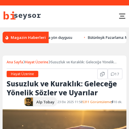
Magazin Haberleri
n bulması, hayvanlarda yön duygusu
Bütünleşik Pazarlama: Markalarla G
Ana Sayfa
Hayat Üzerine
Susuzluk ve Kuraklık: Geleceğe Yönelik
Sözler ve Uyarılar
Hayat Üzerine
17
Susuzluk ve Kuraklık: Geleceğe
Yönelik Sözler ve Uyarılar
Alp Tobay
23 Eki 2025 11:58
5311 Görüntüleme
10 dk.