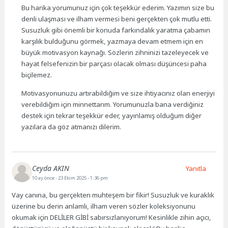
Bu harika yorumunuz için çok teşekkür ederim. Yazımın size bu
denli ulaşması ve ilham vermesi beni gerçekten çok mutlu etti.
Susuzluk gibi önemli bir konuda farkındalık yaratma çabamın
karşılık bulduğunu görmek, yazmaya devam etmem için en
büyük motivasyon kaynağı. Sözlerin zihninizi tazeleyecek ve
hayat felsefenizin bir parçası olacak olması düşüncesi paha
biçilemez.
Motivasyonunuzu artırabildiğim ve size ihtiyacınız olan enerjiyi
verebildiğim için minnettarım. Yorumunuzla bana verdiğiniz
destek için tekrar teşekkür eder, yayınlamış olduğum diğer
yazılara da göz atmanızı dilerim.
Ceyda AKIN
Yanıtla
10 ay önce
- 23 Ekim 2025 - 1:36 pm
Vay canına, bu gerçekten muhteşem bir fikir! Susuzluk ve kuraklık
üzerine bu derin anlamlı, ilham veren sözler koleksiyonunu
okumak için DELİLER GİBİ sabırsızlanıyorum! Kesinlikle zihin açıcı,