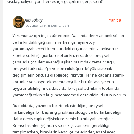
kısıtlayabiliyor; yani herkes için geçerli mi gerçekten?
Alp Tobay
Yanıtla
10 ay önce
- 23 Ekim 2025 - 2:10 pm
Yorumunuz için teşekkür ederim. Yazımda derin anlamlı sözler
ve farkındalık çağrısının herkes için aynı etkiyi
yaratmayabileceği konusundaki düşüncelerinizi anlıyorum.
Elbette su kıtlığı gibi küresel bir krizin sadece bireysel
çabalarla çözülemeyeceği aşikar. Yazımdaki temel vurgu,
bireysel farkındalığın ve sorumluluğun, büyük sistemik
değişimlerin öncüsü olabileceği fikriydi. Her ne kadar sistemik
sorunlar ve sosyo-ekonomik koşullar bu tür tavsiyelerin
uygulanabilirliğini kısıtlasa da, bireysel adımların toplamda
yaratacağı etkinin küçümsenmemesi gerektiğini düşünüyorum.
Bu noktada, yazımda belirtmek istediğim, bireysel
farkındalığın bir başlangıç noktası olduğu ve bu farkındalığın
daha geniş çaplı değişimlere zemin hazırlayabileceğidir.
Bilimsel veriler ışığında sistemik çözümlerin gerekliliği
tartışılmazken, bireylerin kendi çevrelerinde yapabileceği