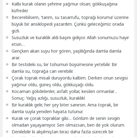
Kalbi kurak olanın şehrine yağmur olsan; gökkuşağına
küfreder.
Becerebilsem, ‘tarım, su tasarrufu, toprağı koruma’ üzerine
büyük bir ansiklopedi yazardım. Çünkü geleceğimiz orada
gizli.
Susuzluk ve kuraklık aldı başını gidiyor. Allah sonumuzu hayır
etsin…
Gençken akan suyu hor gören, yaşlılığında damla damla
arar.
Bir testideki su, bir tohumun büyümesine yetebilir. Bir
damla su, toprağa can verebilir.
Çorak toprak misali duruyordu kalbim. Derken onun sevgisi
yağmur oldu, güneş oldu, gökkuşağı oldu.
Kocaman gökdelenler, asfalt yollar, kesilen ormanlar…
Sonuç: Yağış azlığı, susuzluk, kuraklık!
Bir kuraklık gelir, her şey biter sanırsın. Ama toprak, bir
damla suyla yeniden hayata tutunur.
Kurak ve çorak topraklar gibi… Gönlüm de senin sevgin
olmadan yaşayamıyor. Sen olmazsan, ben de yok olurum.
Denilebilir ki alışılmıştan biraz daha fazla sürecek bir