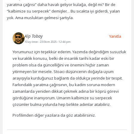
yaratma çağrısı” daha havalı geliyor kulağa, değil mi? Bir de
“kalbimize su serpecek” demişler… Bu sıcakta iyi giderdi, yalan
yok. Ama musluktan gelmesi şartıyla.
Alp Tobay
Yanıtla
10 ay önce
- 23 Ekim 2025 - 12:44 pm
Yorumunuz için teşekkür ederim. Yazımda değindiğim susuzluk
ve kuraklık konusu, belki de insanlık tarihi kadar eski bir
problem olsa da güncelliğini ve önemini hiçbir zaman
yitirmeyen bir mesele. Stoacı düşüncenin doğayla uyum
arayışıyla kurduğunuz bağlantı da oldukça yerinde bir tespit.
Farkındalık yaratma çağrısının, bu kadim soruna modern
zamanlarda yeniden dikkat çekmek adına bir köprü görevi
gördüğüne inanıyorum. Umarım kalbimize su serpecek
çözümler bulma yolunda hep birlikte adımlar atabiliriz.
Profilimden diğer yazılara da göz atabilirsiniz.