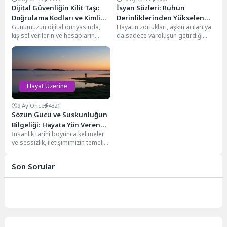
Dijital Güvenliğin Kilit Taşı:
İsyan Sözleri: Ruhun
Doğrulama Kodları ve Kimlik
Derinliklerinden Yükselen
Günümüzün dijital dünyasında,
Hayatın zorlukları, aşkın acıları ya
Doğrulama
Sesler
kişisel verilerin ve hesapların
da sadece varoluşun getirdiği
güvenliği her zamankinden daha
çaresizlikler... Bazen içimizdeki
kritik bir öneme sahiptir....
fırtınaları dindirmek,
haksızlıklara...
Hayat Üzerine
9 Ay Önce
4321
Sözün Gücü ve Suskunluğun
Bilgeliği: Hayata Yön Veren
İnsanlık tarihi boyunca kelimeler
Anlamlı İfadeler
ve sessizlik, iletişimimizin temelini
oluşturmuştur. Bir sözün gücü, bir
yaprağı yaşartan...
Son Sorular