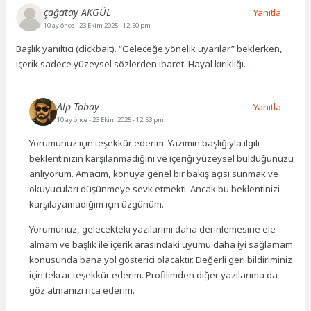
çağatay AKGÜL
Yanıtla
10 ay önce
- 23 Ekim 2025 - 12:50 pm
Başlık yanıltıcı (clickbait). “Geleceğe yönelik uyarılar” beklerken,
içerik sadece yüzeysel sözlerden ibaret. Hayal kırıklığı.
Alp Tobay
Yanıtla
10 ay önce
- 23 Ekim 2025 - 12:53 pm
Yorumunuz için teşekkür ederim. Yazımın başlığıyla ilgili
beklentinizin karşılanmadığını ve içeriği yüzeysel bulduğunuzu
anlıyorum. Amacım, konuya genel bir bakış açısı sunmak ve
okuyucuları düşünmeye sevk etmekti. Ancak bu beklentinizi
karşılayamadığım için üzgünüm.
Yorumunuz, gelecekteki yazılarımı daha derinlemesine ele
almam ve başlık ile içerik arasındaki uyumu daha iyi sağlamam
konusunda bana yol gösterici olacaktır. Değerli geri bildiriminiz
için tekrar teşekkür ederim. Profilimden diğer yazılarıma da
göz atmanızı rica ederim.