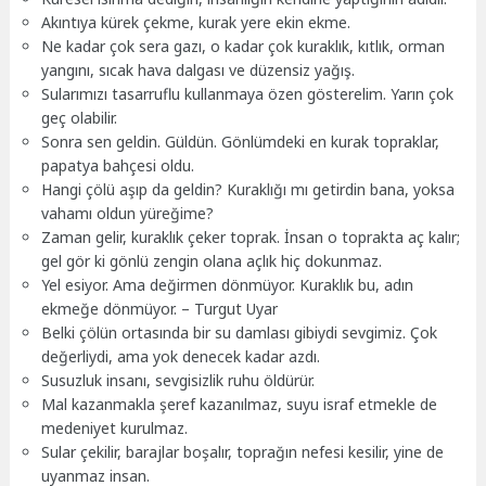
Akıntıya kürek çekme, kurak yere ekin ekme.
Ne kadar çok sera gazı, o kadar çok kuraklık, kıtlık, orman
yangını, sıcak hava dalgası ve düzensiz yağış.
Sularımızı tasarruflu kullanmaya özen gösterelim. Yarın çok
geç olabilir.
Sonra sen geldin. Güldün. Gönlümdeki en kurak topraklar,
papatya bahçesi oldu.
Hangi çölü aşıp da geldin? Kuraklığı mı getirdin bana, yoksa
vahamı oldun yüreğime?
Zaman gelir, kuraklık çeker toprak. İnsan o toprakta aç kalır;
gel gör ki gönlü zengin olana açlık hiç dokunmaz.
Yel esiyor. Ama değirmen dönmüyor. Kuraklık bu, adın
ekmeğe dönmüyor. – Turgut Uyar
Belki çölün ortasında bir su damlası gibiydi sevgimiz. Çok
değerliydi, ama yok denecek kadar azdı.
Susuzluk insanı, sevgisizlik ruhu öldürür.
Mal kazanmakla şeref kazanılmaz, suyu israf etmekle de
medeniyet kurulmaz.
Sular çekilir, barajlar boşalır, toprağın nefesi kesilir, yine de
uyanmaz insan.