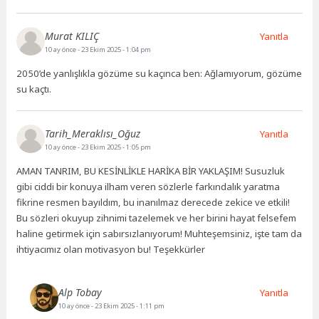
Murat KILIÇ
Yanıtla
10 ay önce
- 23 Ekim 2025 - 1:04 pm
2050’de yanlışlıkla gözüme su kaçınca ben: Ağlamıyorum, gözüme
su kaçtı.
Tarih_Meraklısı_Oğuz
Yanıtla
10 ay önce
- 23 Ekim 2025 - 1:05 pm
AMAN TANRIM, BU KESİNLİKLE HARİKA BİR YAKLAŞIM! Susuzluk
gibi ciddi bir konuya ilham veren sözlerle farkındalık yaratma
fikrine resmen bayıldım, bu inanılmaz derecede zekice ve etkili!
Bu sözleri okuyup zihnimi tazelemek ve her birini hayat felsefem
haline getirmek için sabırsızlanıyorum! Muhteşemsiniz, işte tam da
ihtiyacımız olan motivasyon bu! Teşekkürler
Alp Tobay
Yanıtla
10 ay önce
- 23 Ekim 2025 - 1:11 pm