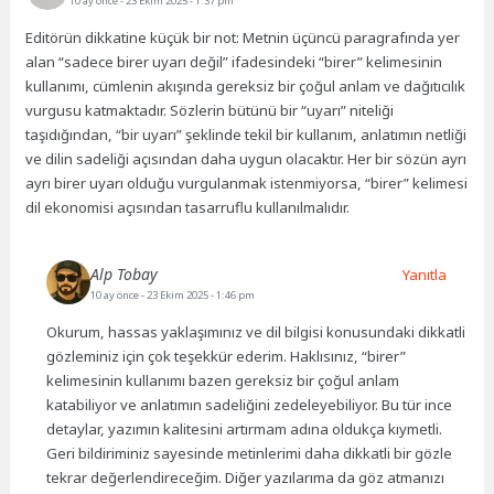
10 ay önce
- 23 Ekim 2025 - 1:37 pm
Editörün dikkatine küçük bir not: Metnin üçüncü paragrafında yer
alan “sadece birer uyarı değil” ifadesindeki “birer” kelimesinin
kullanımı, cümlenin akışında gereksiz bir çoğul anlam ve dağıtıcılık
vurgusu katmaktadır. Sözlerin bütünü bir “uyarı” niteliği
taşıdığından, “bir uyarı” şeklinde tekil bir kullanım, anlatımın netliği
ve dilin sadeliği açısından daha uygun olacaktır. Her bir sözün ayrı
ayrı birer uyarı olduğu vurgulanmak istenmiyorsa, “birer” kelimesi
dil ekonomisi açısından tasarruflu kullanılmalıdır.
Alp Tobay
Yanıtla
10 ay önce
- 23 Ekim 2025 - 1:46 pm
Okurum, hassas yaklaşımınız ve dil bilgisi konusundaki dikkatli
gözleminiz için çok teşekkür ederim. Haklısınız, “birer”
kelimesinin kullanımı bazen gereksiz bir çoğul anlam
katabiliyor ve anlatımın sadeliğini zedeleyebiliyor. Bu tür ince
detaylar, yazımın kalitesini artırmam adına oldukça kıymetli.
Geri bildiriminiz sayesinde metinlerimi daha dikkatli bir gözle
tekrar değerlendireceğim. Diğer yazılarıma da göz atmanızı