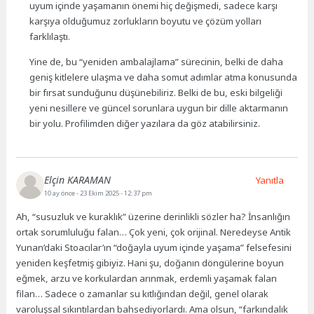
uyum içinde yaşamanın önemi hiç değişmedi, sadece karşı
karşıya olduğumuz zorlukların boyutu ve çözüm yolları
farklılaştı.
Yine de, bu “yeniden ambalajlama” sürecinin, belki de daha
geniş kitlelere ulaşma ve daha somut adımlar atma konusunda
bir fırsat sunduğunu düşünebiliriz. Belki de bu, eski bilgeliği
yeni nesillere ve güncel sorunlara uygun bir dille aktarmanın
bir yolu. Profilimden diğer yazılara da göz atabilirsiniz.
Elçin KARAMAN
Yanıtla
10 ay önce
- 23 Ekim 2025 - 12:37 pm
Ah, “susuzluk ve kuraklık” üzerine derinlikli sözler ha? İnsanlığın
ortak sorumluluğu falan… Çok yeni, çok orijinal. Neredeyse Antik
Yunan’daki Stoacılar’ın “doğayla uyum içinde yaşama” felsefesini
yeniden keşfetmiş gibiyiz. Hani şu, doğanın döngülerine boyun
eğmek, arzu ve korkulardan arınmak, erdemli yaşamak falan
filan… Sadece o zamanlar su kıtlığından değil, genel olarak
varoluşsal sıkıntılardan bahsediyorlardı. Ama olsun, “farkındalık