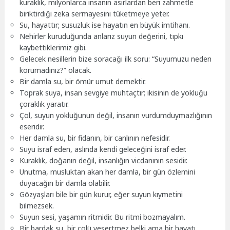
kuraklık, milyonlarca insanın asırlardan beri zahmetle
biriktirdiği zeka sermayesini tüketmeye yeter.
Su, hayattır; susuzluk ise hayatın en büyük imtihanı.
Nehirler kuruduğunda anlarız suyun değerini, tıpkı
kaybettiklerimiz gibi.
Gelecek nesillerin bize soracağı ilk soru: “Suyumuzu neden
korumadınız?” olacak.
Bir damla su, bir ömür umut demektir.
Toprak suya, insan sevgiye muhtaçtır; ikisinin de yokluğu
çoraklık yaratır.
Çöl, suyun yokluğunun değil, insanın vurdumduymazlığının
eseridir.
Her damla su, bir fidanın, bir canlının nefesidir.
Suyu israf eden, aslında kendi geleceğini israf eder.
Kuraklık, doğanın değil, insanlığın vicdanının sesidir.
Unutma, musluktan akan her damla, bir gün özlemini
duyacağın bir damla olabilir.
Gözyaşları bile bir gün kurur, eğer suyun kıymetini
bilmezsek.
Suyun sesi, yaşamın ritmidir. Bu ritmi bozmayalım.
Bir bardak su, bir çölü yeşertmez belki ama bir hayatı