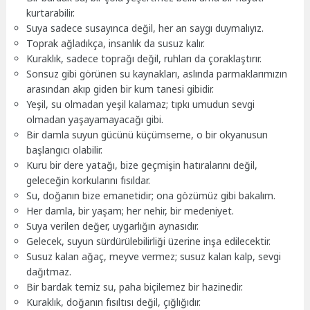
kurtarabilir.
Suya sadece susayınca değil, her an saygı duymalıyız.
Toprak ağladıkça, insanlık da susuz kalır.
Kuraklık, sadece toprağı değil, ruhları da çoraklaştırır.
Sonsuz gibi görünen su kaynakları, aslında parmaklarımızın
arasından akıp giden bir kum tanesi gibidir.
Yeşil, su olmadan yeşil kalamaz; tıpkı umudun sevgi
olmadan yaşayamayacağı gibi.
Bir damla suyun gücünü küçümseme, o bir okyanusun
başlangıcı olabilir.
Kuru bir dere yatağı, bize geçmişin hatıralarını değil,
geleceğin korkularını fısıldar.
Su, doğanın bize emanetidir; ona gözümüz gibi bakalım.
Her damla, bir yaşam; her nehir, bir medeniyet.
Suya verilen değer, uygarlığın aynasıdır.
Gelecek, suyun sürdürülebilirliği üzerine inşa edilecektir.
Susuz kalan ağaç, meyve vermez; susuz kalan kalp, sevgi
dağıtmaz.
Bir bardak temiz su, paha biçilemez bir hazinedir.
Kuraklık, doğanın fısıltısı değil, çığlığıdır.