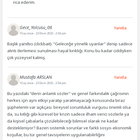
rica ederim.
Gece_Yolcusu_06
Yanıtla
10 ay önce
- 23 Ekim 2025 - 2:04 pm
Başlık yanıltıcı (clickbait). “Geleceğe yönelik uyarılar” denip sadece
alıntı derlemesi sunulması hayal kırıklığı. Konu bu kadar ciddiyken
çok yüzeysel kalmış.
Mustafa ARSLAN
Yanıtla
10 ay önce
- 23 Ekim 2025 - 2:04 pm
Bu yazıdaki “derin anlamlı sözler” ve genel farkındalık çağrısının
herkes için aynı etkiyi yaratıp yaratmayacağı konusunda biraz
şüphelerim var açıkçası. bireysel sorumluluk vurgusu önemli olsa
da, su kıtlığı gibi küresel bir krizin sadece ilham verici sözlerle ya
da kişisel çabalarla çözülebileceği bilimsel olarak ne kadar
destekleniyor? Bazen sistemik sorunlar ve farklı sosyo-ekonomik
koşullar, bu tür genel tavsiyelerin uygulanabilirliğini