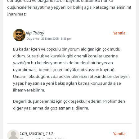
dönüştürücü ve olağanüstü bir kaynak olacak! Bu harika
düşüncelerle hayatıma yepyeni bir bakış açısı katacağıma eminim!
İnanılmaz!
Alp Tobay
Yanıtla
10 ay önce
- 23 Ekim 2025 - 1:45 pm
Bu kadar içten ve coşkulu bir yorum aldığım için çok mutlu
oldum. Susuzluk ve kuraklık gibi önemli konular üzerine
yazdığım bu koleksiyonun sizde bu denli bir heyecan
uyandırması, benim için en büyük motivasyon kaynağı.
Umarım okuduğunuzda beklentilerinizin ötesinde bir deneyim
yaşar, hayatınıza yeni bakış açıları katma konusunda size
ilham verebilirim.
Değerli düşünceleriniz için çok teşekkür ederim. Profilimden
diğer yazılarıma da göz atmanızı dilerim.
Can_Dostum_112
Yanıtla