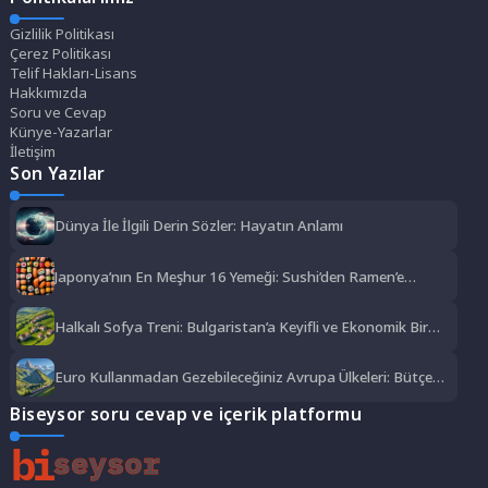
Gizlilik Politikası
Çerez Politikası
Telif Hakları-Lisans
Hakkımızda
Soru ve Cevap
Künye-Yazarlar
İletişim
Son Yazılar
Dünya İle İlgili Derin Sözler: Hayatın Anlamı
Japonya’nın En Meşhur 16 Yemeği: Sushi’den Ramen’e
Lezzet Şöleni
Halkalı Sofya Treni: Bulgaristan’a Keyifli ve Ekonomik Bir
Yolculuk
Euro Kullanmadan Gezebileceğiniz Avrupa Ülkeleri: Bütçe
Dostu Rotalar
Biseysor soru cevap ve içerik platformu