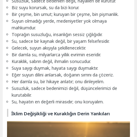
Susuzluk, sadece bedenleri değil, hayalleri de kurutur.
Biz suyu korursak, su da bizi korur.
Bir çeşme, bin umut; kuruyan bir çeşme, bin pişmanlık.
Suyun olmadığı yerde, medeniyetler yok olmaya
mahkumdur.
Toprağın susuzluğu, insanlığın sessiz çığlığıdır.
Su, sadece bir kaynak değil, bir yaşam felsefesidir.
Gelecek, suyun akışıyla şekillenecektir.
Bir damla su, milyarlarca yıllık evrimin eseridir.
Kuraklık, sabrın değil, ihmalin sonucudur.
Suya saygı duymak, hayata saygı duymaktır.
Eğer suyun dilini anlarsak, doğanın sırrını da çözeriz.
Her damla su, bir hikaye anlatır; onu dinleyelim.
Susuzluk, sadece bedenimizi değil, düşüncelerimizi de
kurutabilir.
Su, hayatın en değerli mirasıdır; onu koruyalım.
İklim Değişikliği ve Kuraklığın Derin Yankıları