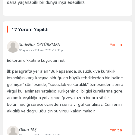
daha yaşanabilir bir dünya inşa edebiliriz.
17 Yorum Yapıldı
SudeNaz ÖZTÜRKMEN
Yanıtla
10 ay önce
- 23 Ekim 2025 - 12:35 pm
Editörün dikkatine küçük bir not:
İlk paragrafta yer alan “Bu kapsamda, susuzluk ve kuraklık,
insanlığın karşı karşıya olduğu en büyük tehditlerden biri haline
gelmiştir.” cümlesinde, “susuzluk ve kuraklık” öznesinden sonra
virgül kullanılması hatalıdır. Türkçenin dil bilgisi kurallarına göre,
anlam karışıklığına yol açmadığı veya uzun bir ara sözle
bölünmediği sürece özneden sonra virgül konulmaz. Cümlenin
akıcılığı ve doğruluğu için bu virgül kaldırılmalıdır.
Okan TAŞ
Yanıtla