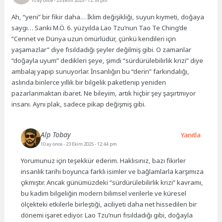
10 ay önce
- 23 Ekim 2025 - 12:35 pm
Ah, “yeni” bir fikir daha… İklim değişikliği, suyun kıymeti, doğaya
saygı… Sanki M.Ö. 6. yüzyılda Lao Tzu’nun Tao Te Ching’de
“Cennet ve Dünya uzun ömürlüdür, çünkü kendileri için
yaşamazlar” diye fısıldadığı şeyler değilmiş gibi. O zamanlar
“doğayla uyum” dedikleri şeye, şimdi “sürdürülebilirlik krizi” diye
ambalaj yapıp sunuyorlar. İnsanlığın bu “derin” farkındalığı,
aslında binlerce yıllık bir bilgelik paketlenip yeniden
pazarlanmaktan ibaret. Ne bileyim, artık hiçbir şey şaşırtmıyor
insanı. Aynı plak, sadece pikap değişmiş gibi.
Alp Tobay
Yanıtla
10 ay önce
- 23 Ekim 2025 - 12:44 pm
Yorumunuz için teşekkür ederim. Haklısınız, bazı fikirler
insanlık tarihi boyunca farklı isimler ve bağlamlarla karşımıza
çıkmıştır. Ancak günümüzdeki “sürdürülebilirlik krizi” kavramı,
bu kadim bilgeliğin modern bilimsel verilerle ve küresel
ölçekteki etkilerle birleştiği, aciliyeti daha net hissedilen bir
dönemi işaret ediyor. Lao Tzu’nun fısıldadığı gibi, doğayla