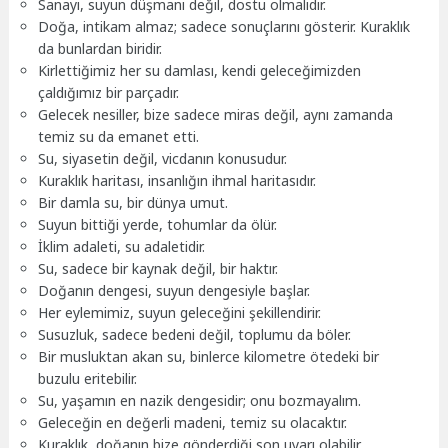
Sanayi, suyun düşmanı değil, dostu olmalıdır.
Doğa, intikam almaz; sadece sonuçlarını gösterir. Kuraklık
da bunlardan biridir.
Kirlettiğimiz her su damlası, kendi geleceğimizden
çaldığımız bir parçadır.
Gelecek nesiller, bize sadece miras değil, aynı zamanda
temiz su da emanet etti.
Su, siyasetin değil, vicdanın konusudur.
Kuraklık haritası, insanlığın ihmal haritasıdır.
Bir damla su, bir dünya umut.
Suyun bittiği yerde, tohumlar da ölür.
İklim adaleti, su adaletidir.
Su, sadece bir kaynak değil, bir haktır.
Doğanın dengesi, suyun dengesiyle başlar.
Her eylemimiz, suyun geleceğini şekillendirir.
Susuzluk, sadece bedeni değil, toplumu da böler.
Bir musluktan akan su, binlerce kilometre ötedeki bir
buzulu eritebilir.
Su, yaşamın en nazik dengesidir; onu bozmayalım.
Geleceğin en değerli madeni, temiz su olacaktır.
Kuraklık, doğanın bize gönderdiği son uyarı olabilir.