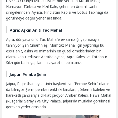
UNESCO Dünya Mirası Listesi’nde yer alan Kutub Minar,
Humayun Türbesi ve Kızıl Kale, şehrin en önemli tarihi
simgelerinden. Ayrıca, Hindistan Kapısı ve Lotus Tapınağı da
görülmeye değer yerler arasında.
Agra: Aşkın Anıtı Tac Mahal
Agra, dünyaca ünlü Tac Mahal’e ev sahipliği yapmasıyla
tanınıyor. Şah Cihan’ın eşi Mümtaz Mahal için yaptırdığı bu
eşsiz anıt, aşkın ve mimarinin en güzel örneklerinden biri
olarak kabul ediliyor. Agra’da ayrıca, Agra Kalesi ve Fatehpur
Sikri gibi tarihi yapıları da ziyaret edebilirsiniz.
Jaipur: Pembe Şehir
Jaipur, Rajasthan eyaletinin başkenti ve “Pembe Şehir” olarak
da biliniyor. Şehir, pembe renkteki binaları, görkemli kaleleri ve
hareketli çarşılarıyla dikkat çekiyor. Amber Kalesi, Hawa Mahal
(Rüzgarlar Sarayı) ve City Palace, Jaipur’da mutlaka görülmesi
gereken yerler arasında.