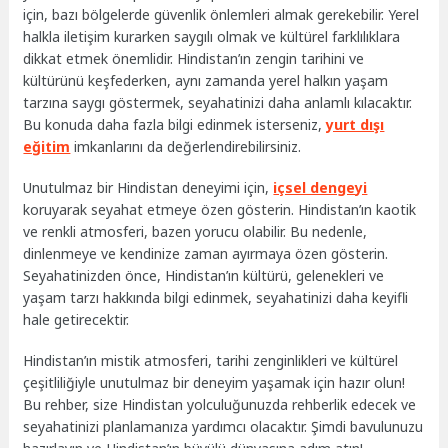
için, bazı bölgelerde güvenlik önlemleri almak gerekebilir. Yerel
halkla iletişim kurarken saygılı olmak ve kültürel farklılıklara
dikkat etmek önemlidir. Hindistan’ın zengin tarihini ve
kültürünü keşfederken, aynı zamanda yerel halkın yaşam
tarzına saygı göstermek, seyahatinizi daha anlamlı kılacaktır.
Bu konuda daha fazla bilgi edinmek isterseniz,
yurt dışı
eğitim
imkanlarını da değerlendirebilirsiniz.
Unutulmaz bir Hindistan deneyimi için,
içsel dengeyi
koruyarak seyahat etmeye özen gösterin. Hindistan’ın kaotik
ve renkli atmosferi, bazen yorucu olabilir. Bu nedenle,
dinlenmeye ve kendinize zaman ayırmaya özen gösterin.
Seyahatinizden önce, Hindistan’ın kültürü, gelenekleri ve
yaşam tarzı hakkında bilgi edinmek, seyahatinizi daha keyifli
hale getirecektir.
Hindistan’ın mistik atmosferi, tarihi zenginlikleri ve kültürel
çeşitliliğiyle unutulmaz bir deneyim yaşamak için hazır olun!
Bu rehber, size Hindistan yolculuğunuzda rehberlik edecek ve
seyahatinizi planlamanıza yardımcı olacaktır. Şimdi bavulunuzu