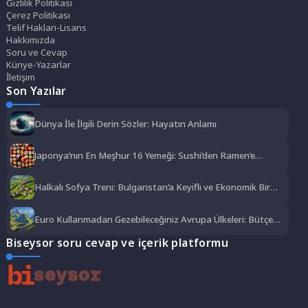
Gizlilik Politikası
Çerez Politikası
Telif Hakları-Lisans
Hakkımızda
Soru ve Cevap
Künye-Yazarlar
İletişim
Son Yazılar
Dünya İle İlgili Derin Sözler: Hayatın Anlamı
Japonya’nın En Meşhur 16 Yemeği: Sushi’den Ramen’e
Lezzet Şöleni
Halkalı Sofya Treni: Bulgaristan’a Keyifli ve Ekonomik Bir
Yolculuk
Euro Kullanmadan Gezebileceğiniz Avrupa Ülkeleri: Bütçe
Dostu Rotalar
Biseysor soru cevap ve içerik platformu