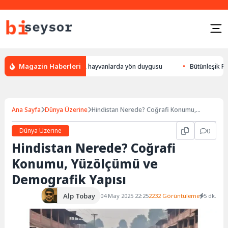
Magazin Haberleri
 bulur, leylek yön bulması, hayvanlarda yön duygusu
Bütünleşik Pazarl
Ana Sayfa
Dünya Üzerine
Hindistan Nerede? Coğrafi Konumu,
Yüzölçümü ve Demografik Yapısı
Dünya Üzerine
0
Hindistan Nerede? Coğrafi
Konumu, Yüzölçümü ve
Demografik Yapısı
Alp Tobay
04 May 2025 22:25
2232 Görüntüleme
5 dk.