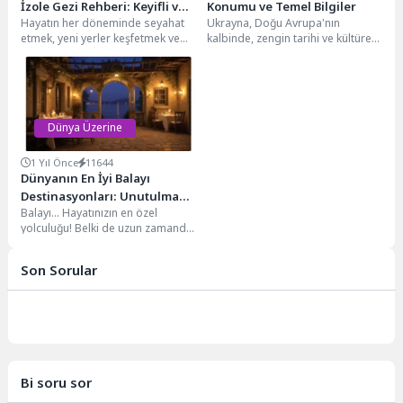
İzole Gezi Rehberi: Keyifli ve
Konumu ve Temel Bilgiler
Hayatın her döneminde seyahat
Ukrayna, Doğu Avrupa'nın
Güvenli Seyahat İpuçları
etmek, yeni yerler keşfetmek ve
kalbinde, zengin tarihi ve kültürel
farklı kültürleri deneyimlemek
mirasıyla gezginleri cezbeden bir
insanı zenginleştirir. Ancak...
ülke. Karadeniz'in kuzey...
Dünya Üzerine
1 Yıl Önce
11644
Dünyanın En İyi Balayı
Destinasyonları: Unutulmaz
Balayı... Hayatınızın en özel
Anılar Biriktirin
yolculuğu! Belki de uzun zamandır
hayalini kurduğunuz, ömür boyu
sürecek bir...
Son Sorular
Bi soru sor