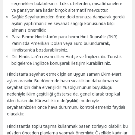
seçenekleri bulabilirsiniz. Lüks otellerden, misafirhanelere
ve pansiyonlara kadar birçok alternatif mevcuttur.
Sağlık: Seyahatinizden önce doktorunuza danışarak gerekli
aşıları yaptırmanız ve seyahat sağlığı konusunda bilgi
almanız önemlidir.
Para Birimi: Hindistan’ın para birimi Hint Rupisi’dir (INR).
Yanınızda Amerikan Doları veya Euro bulundurarak,
Hindistan’da bozdurabilirsiniz.
Dil: Hindistan’ın resmi dilleri Hintçe ve İngilizce’dir. Turistik
bölgelerde İngilizce konuşarak iletişim kurabilirsiniz.
Hindistan’a seyahat etmek için en uygun zaman Ekim-Mart
ayları arasıdır. Bu dönemde hava sıcaklıkları daha ılıman ve
seyahat için daha elverişlidir. Yüzölçümünün büyüklüğü
nedeniyle iklim çeşitliliği gösterse de, genel olarak tropikal
iklim hakimdir. Küresel iklim değişikliği nedeniyle
seyahatinizden önce hava durumunu kontrol etmeniz faydalı
olacaktır.
Hindistan’da toplu taşıma kullanmak bazen zorlayıcı olabilir, bu
yüzden önceden planlama yapmak önemlidir. Özellikle kadınlar