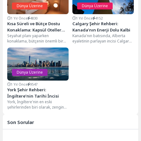
Dünya Üzerine
Dünya Üzerine
1 Yıl Önce
4830
1 Yıl Önce
4152
Kısa Süreli ve Bütçe Dostu
Calgary Şehir Rehberi:
Konaklama: Kapsül Oteller
Kanada’nın Enerji Dolu Kalbi
Seyahat planı yaparken
Kanada'nın batısında, Alberta
Nedir?
konaklama, bütçenin önemli bir
eyaletinin parlayan incisi Calgary,
kısmını oluşturur. Özellikle kısa
hem doğal güzellikleri hem de
süreli seyahatlerde, temel
modern şehir yaşamıyla...
ihtiyaçları...
Dünya Üzerine
1 Yıl Önce
9547
York Şehir Rehberi:
İngiltere’nin Tarihi İncisi
York, İngiltere'nin en eski
şehirlerinden biri olarak, zengin
tarihi ve doğal güzellikleriyle
ziyaretçilerini büyülemektedir.
Son Sorular
Şehir,...