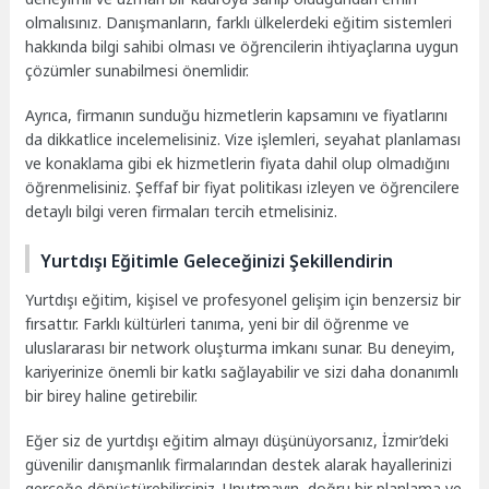
olmalısınız. Danışmanların, farklı ülkelerdeki eğitim sistemleri
hakkında bilgi sahibi olması ve öğrencilerin ihtiyaçlarına uygun
çözümler sunabilmesi önemlidir.
Ayrıca, firmanın sunduğu hizmetlerin kapsamını ve fiyatlarını
da dikkatlice incelemelisiniz. Vize işlemleri, seyahat planlaması
ve konaklama gibi ek hizmetlerin fiyata dahil olup olmadığını
öğrenmelisiniz. Şeffaf bir fiyat politikası izleyen ve öğrencilere
detaylı bilgi veren firmaları tercih etmelisiniz.
Yurtdışı Eğitimle Geleceğinizi Şekillendirin
Yurtdışı eğitim, kişisel ve profesyonel gelişim için benzersiz bir
fırsattır. Farklı kültürleri tanıma, yeni bir dil öğrenme ve
uluslararası bir network oluşturma imkanı sunar. Bu deneyim,
kariyerinize önemli bir katkı sağlayabilir ve sizi daha donanımlı
bir birey haline getirebilir.
Eğer siz de yurtdışı eğitim almayı düşünüyorsanız, İzmir’deki
güvenilir danışmanlık firmalarından destek alarak hayallerinizi
gerçeğe dönüştürebilirsiniz. Unutmayın, doğru bir planlama ve