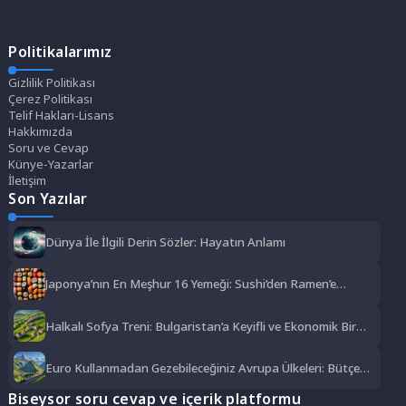
Politikalarımız
Gizlilik Politikası
Çerez Politikası
Telif Hakları-Lisans
Hakkımızda
Soru ve Cevap
Künye-Yazarlar
İletişim
Son Yazılar
Dünya İle İlgili Derin Sözler: Hayatın Anlamı
Japonya’nın En Meşhur 16 Yemeği: Sushi’den Ramen’e
Lezzet Şöleni
Halkalı Sofya Treni: Bulgaristan’a Keyifli ve Ekonomik Bir
Yolculuk
Euro Kullanmadan Gezebileceğiniz Avrupa Ülkeleri: Bütçe
Dostu Rotalar
Biseysor soru cevap ve içerik platformu