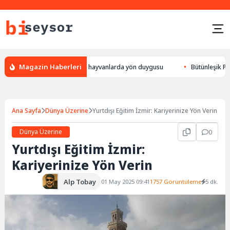
Magazin Haberleri
bulur, leylek yön bulması, hayvanlarda yön duygusu
Bütünleşik Pazarla
Ana Sayfa
Dünya Üzerine
Yurtdışı Eğitim İzmir: Kariyerinize Yön Verin
Dünya Üzerine
0
Yurtdışı Eğitim İzmir:
Kariyerinize Yön Verin
Alp Tobay
01 May 2025 09:41
1757 Görüntüleme
5 dk.